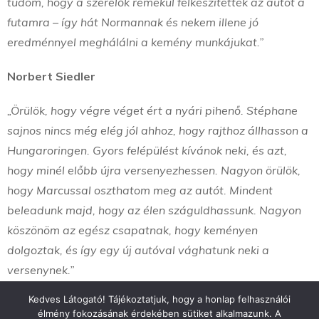
tudom, hogy a szerelők remekül felkészítették az autót a
futamra – így hát Normannak és nekem illene jó
eredménnyel meghálálni a kemény munkájukat.”
Norbert Siedler
„Örülök, hogy végre véget ért a nyári pihenő. Stéphane
sajnos nincs még elég jól ahhoz, hogy rajthoz állhasson a
Hungaroringen. Gyors felépülést kívánok neki, és azt,
hogy minél előbb újra versenyezhessen. Nagyon örülök,
hogy Marcussal oszthatom meg az autót. Mindent
beleadunk majd, hogy az élen száguldhassunk. Nagyon
köszönöm az egész csapatnak, hogy keményen
dolgoztak, és így egy új autóval vághatunk neki a
versenynek.”
Kedves Látogató! Tájékoztatjuk, hogy a honlap felhasználói
élmény fokozásának érdekében sütiket alkalmazunk. A