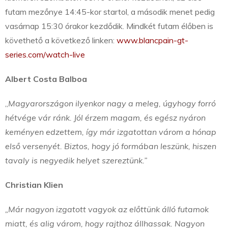
futam mezőnye 14:45-kor startol, a második menet pedig
vasárnap 15:30 órakor kezdődik. Mindkét futam élőben is
követhető a következő linken:
www.blancpain-gt-
series.com/watch-live
Albert Costa Balboa
„
Magyarországon ilyenkor nagy a meleg, úgyhogy forró
hétvége vár ránk. Jól érzem magam, és egész nyáron
keményen edzettem, így már izgatottan várom a hónap
első versenyét. Biztos, hogy jó formában leszünk, hiszen
tavaly is negyedik helyet szereztünk.”
Christian Klien
„Már nagyon izgatott vagyok az előttünk álló futamok
miatt, és alig várom, hogy rajthoz állhassak. Nagyon