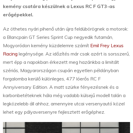
kemény csatára készülnek a Lexus RC F GT3-as
erőgépekkel.
Az öthetes nyári pihenő után újra feldübörögnek a motorok:
a Blancpain GT Series Sprint Cup negyedik futamán,
Mogyoródon kemény küzdelemre számít
Emil Frey Lexus
Racing
legénysége. Az időzítés már csak azért is sorsszerű,
mert épp a napokban érkezett meg hazánkba a limitált
szériás, Magyarországon csupán egyetlen példányban
forgalomba kerülő különleges, 477 lóerős RC F
Annyiversary Edition. A matt szürke fényezésnek és a
karbonbetéteknek hála még vadabb külsejű modell talán a
legközelebb áll ahhoz, amennyire utcai versenyautó közel
lehet egy pályaversenyre fejlesztett erőgéphez.