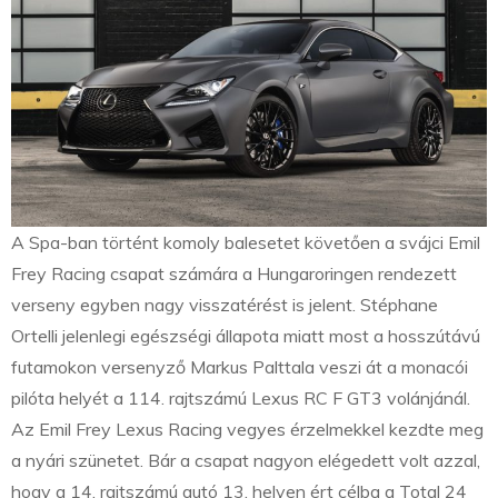
A Spa-ban történt komoly balesetet követően a svájci Emil
Frey Racing csapat számára a Hungaroringen rendezett
verseny egyben nagy visszatérést is jelent. Stéphane
Ortelli jelenlegi egészségi állapota miatt most a hosszútávú
futamokon versenyző Markus Palttala veszi át a monacói
pilóta helyét a 114. rajtszámú Lexus RC F GT3 volánjánál.
Az Emil Frey Lexus Racing vegyes érzelmekkel kezdte meg
a nyári szünetet. Bár a csapat nagyon elégedett volt azzal,
hogy a 14. rajtszámú autó 13. helyen ért célba a Total 24