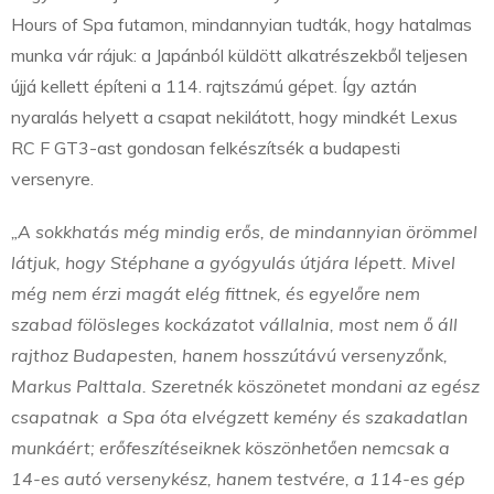
Hours of Spa futamon, mindannyian tudták, hogy hatalmas
munka vár rájuk: a Japánból küldött alkatrészekből teljesen
újjá kellett építeni a 114. rajtszámú gépet. Így aztán
nyaralás helyett a csapat nekilátott, hogy mindkét Lexus
RC F GT3-ast gondosan felkészítsék a budapesti
versenyre.
„A sokkhatás még mindig erős, de mindannyian örömmel
látjuk, hogy Stéphane a gyógyulás útjára lépett. Mivel
még nem érzi magát elég fittnek, és egyelőre nem
szabad fölösleges kockázatot vállalnia, most nem ő áll
rajthoz Budapesten, hanem hosszútávú versenyzőnk,
Markus Palttala. Szeretnék köszönetet mondani az egész
csapatnak a Spa óta elvégzett kemény és szakadatlan
munkáért; erőfeszítéseiknek köszönhetően nemcsak a
14-es autó versenykész, hanem testvére, a 114-es gép