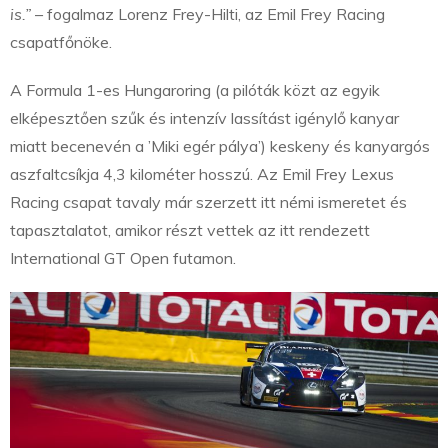
is.”
– fogalmaz Lorenz Frey-Hilti, az Emil Frey Racing
csapatfőnöke.
A Formula 1-es Hungaroring (a pilóták közt az egyik
elképesztően szűk és intenzív lassítást igénylő kanyar
miatt becenevén a ’Miki egér pálya’) keskeny és kanyargós
aszfaltcsíkja 4,3 kilométer hosszú. Az Emil Frey Lexus
Racing csapat tavaly már szerzett itt némi ismeretet és
tapasztalatot, amikor részt vettek az itt rendezett
International GT Open futamon.