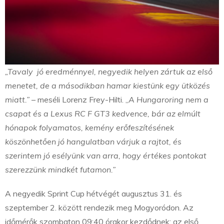
„Tavaly jó eredménnyel, negyedik helyen zártuk az első
menetet, de a másodikban hamar kiestünk egy ütközés
miatt.”
– meséli Lorenz Frey-Hilti. „
A Hungaroring nem a
csapat és a Lexus RC F GT3 kedvence, bár az elmúlt
hónapok folyamatos, kemény erőfeszítésének
köszönhetően jó hangulatban várjuk a rajtot, és
szerintem jó esélyünk van arra, hogy értékes pontokat
szerezzünk mindkét futamon.”
A negyedik Sprint Cup hétvégét augusztus 31. és
szeptember 2. között rendezik meg Mogyoródon. Az
időmérők szombaton 09:40 órakor kezdődnek; az első