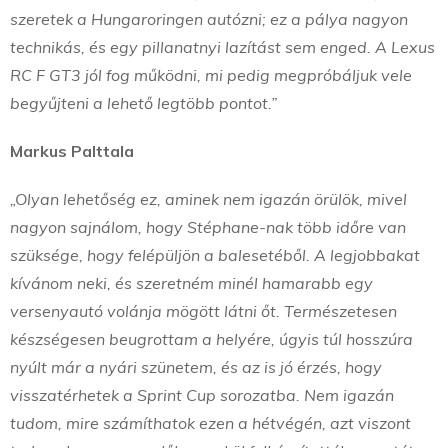
szeretek a Hungaroringen autózni; ez a pálya nagyon
technikás, és egy pillanatnyi lazítást sem enged. A Lexus
RC F GT3 jól fog működni, mi pedig megpróbáljuk vele
begyűjteni a lehető legtöbb pontot.”
Markus Palttala
„Olyan lehetőség ez, aminek nem igazán örülök, mivel
nagyon sajnálom, hogy Stéphane-nak több időre van
szüksége, hogy felépüljön a balesetéből. A legjobbakat
kívánom neki, és szeretném minél hamarabb egy
versenyautó volánja mögött látni őt. Természetesen
készségesen beugrottam a helyére, úgyis túl hosszúra
nyúlt már a nyári szünetem, és az is jó érzés, hogy
visszatérhetek a Sprint Cup sorozatba. Nem igazán
tudom, mire számíthatok ezen a hétvégén, azt viszont