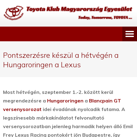
Pontszerzésre készül a hétvégén a
Hungaroringen a Lexus
Most hétvégén, szeptember 1.-2. között kerül
megrendezésre a
Hungaroringen
a
Blancpain GT
versenysorozat
idei évadának nyolcadik futama.
A
legszínesebb márkakínálatot felvonultató
versenysorozatban jelenleg harmadik helyen álló Emil
Frey Lexus Racing pontokért jön Budapestre, így