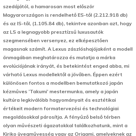
szedájától, a hamarosan most először
Magyarországon is rendelhető ES-től (2.212.918 db)
és az IS-től, (1.105.84 db), tekintve azonban azt, hogy
az LS a legnagyobb presztízsű luxusautók
szegmensében versenyez, ez elképesztően
magasnak számít. A Lexus zászlóshajójaként a modell
önmagában meghatározza és mutatja a márka
evolúciójának irányát, és betekintést enged abba, mi
várható Lexus modellektől a jövőben. Éppen ezért
különösen fontos a modellben bemutatkozó japán
kézműves ’Takumi’ mestermunka, amely a japán
kultúra legkiválóbb hagyományait és esztétikai
értékeit modern formatervezési és technológiai
megoldásokkal párosítja. A fényűző belső térben
olyan művészeti ágazatokkal találkozhatunk, mint a
Kiriko üvegművesség vagy az Origami, amelyeknek az