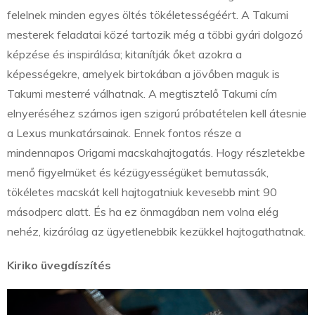
felelnek minden egyes öltés tökéletességéért. A Takumi
mesterek feladatai közé tartozik még a többi gyári dolgozó
képzése és inspirálása; kitanítják őket azokra a
képességekre, amelyek birtokában a jövőben maguk is
Takumi mesterré válhatnak. A megtisztelő Takumi cím
elnyeréséhez számos igen szigorú próbatételen kell átesnie
a Lexus munkatársainak. Ennek fontos része a
mindennapos Origami macskahajtogatás. Hogy részletekbe
menő figyelmüket és kézügyességüket bemutassák,
tökéletes macskát kell hajtogatniuk kevesebb mint 90
másodperc alatt. És ha ez önmagában nem volna elég
nehéz, kizárólag az ügyetlenebbik kezükkel hajtogathatnak.
Kiriko üvegdíszítés