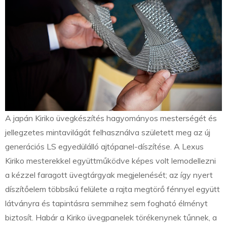
A japán Kiriko üvegkészítés hagyományos mesterségét és
jellegzetes mintavilágát felhasználva született meg az új
generációs LS egyedülálló ajtópanel-díszítése. A Lexus
Kiriko mesterekkel együttműködve képes volt lemodellezni
a kézzel faragott üvegtárgyak megjelenését; az így nyert
díszítőelem többsíkú felülete a rajta megtörő fénnyel együtt
látványra és tapintásra semmihez sem fogható élményt
biztosít. Habár a Kiriko üvegpanelek törékenynek tűnnek, a