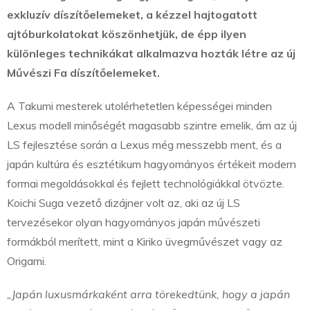
exkluzív díszítőelemeket, a kézzel hajtogatott
ajtóburkolatokat köszönhetjük, de épp ilyen
különleges technikákat alkalmazva hozták létre az új
Művészi Fa díszítőelemeket.
A Takumi mesterek utolérhetetlen képességei minden
Lexus modell minőségét magasabb szintre emelik, ám az új
LS fejlesztése során a Lexus még messzebb ment, és a
japán kultúra és esztétikum hagyományos értékeit modern
formai megoldásokkal és fejlett technológiákkal ötvözte.
Koichi Suga vezető dizájner volt az, aki az új LS
tervezésekor olyan hagyományos japán művészeti
formákból merített, mint a Kiriko üvegművészet vagy az
Origami.
„Japán luxusmárkaként arra törekedtünk, hogy a japán