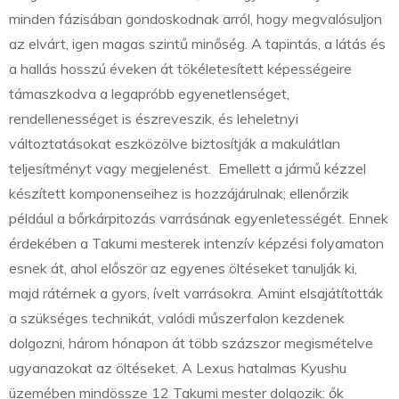
minden fázisában gondoskodnak arról, hogy megvalósuljon
az elvárt, igen magas szintű minőség. A tapintás, a látás és
a hallás hosszú éveken át tökéletesített képességeire
támaszkodva a legapróbb egyenetlenséget,
rendellenességet is észreveszik, és leheletnyi
változtatásokat eszközölve biztosítják a makulátlan
teljesítményt vagy megjelenést. Emellett a jármű kézzel
készített komponenseihez is hozzájárulnak; ellenőrzik
például a bőrkárpitozás varrásának egyenletességét. Ennek
érdekében a Takumi mesterek intenzív képzési folyamaton
esnek át, ahol először az egyenes öltéseket tanulják ki,
majd rátérnek a gyors, ívelt varrásokra. Amint elsajátították
a szükséges technikát, valódi műszerfalon kezdenek
dolgozni, három hónapon át több százszor megismételve
ugyanazokat az öltéseket. A Lexus hatalmas Kyushu
üzemében mindössze 12 Takumi mester dolgozik: ők