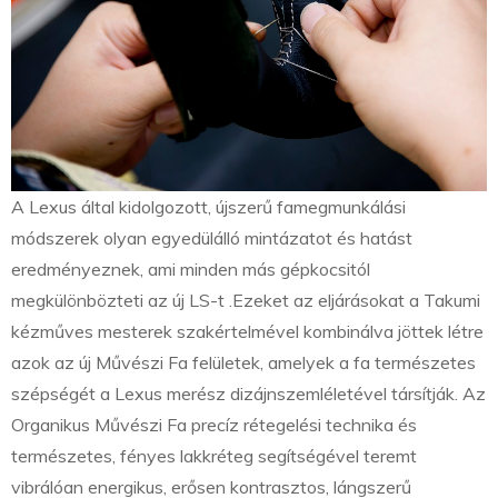
A Lexus által kidolgozott, újszerű famegmunkálási
módszerek olyan egyedülálló mintázatot és hatást
eredményeznek, ami minden más gépkocsitól
megkülönbözteti az új LS-t .Ezeket az eljárásokat a Takumi
kézműves mesterek szakértelmével kombinálva jöttek létre
azok az új Művészi Fa felületek, amelyek a fa természetes
szépségét a Lexus merész dizájnszemléletével társítják. Az
Organikus Művészi Fa precíz rétegelési technika és
természetes, fényes lakkréteg segítségével teremt
vibrálóan energikus, erősen kontrasztos, lángszerű