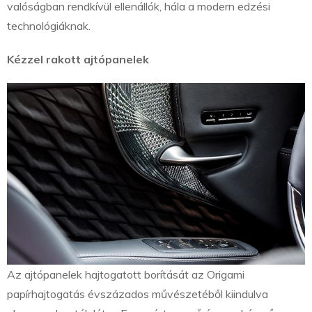
valóságban rendkívül ellenállók, hála a modern edzési
technológiáknak.
Kézzel rakott ajtópanelek
Az ajtópanelek hajtogatott borítását az Origami
papírhajtogatás évszázados művészetéből kiindulva