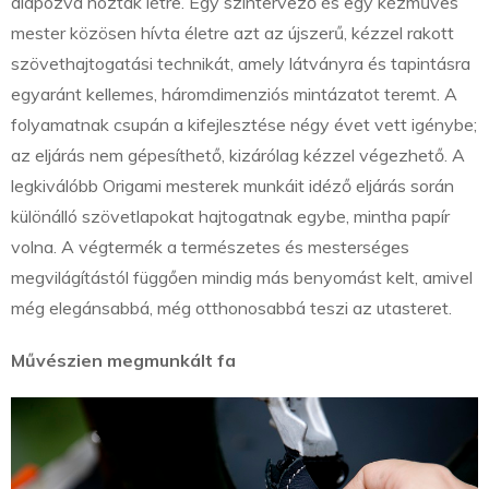
alapozva hozták létre. Egy színtervező és egy kézműves
mester közösen hívta életre azt az újszerű, kézzel rakott
szövethajtogatási technikát, amely látványra és tapintásra
egyaránt kellemes, háromdimenziós mintázatot teremt. A
folyamatnak csupán a kifejlesztése négy évet vett igénybe;
az eljárás nem gépesíthető, kizárólag kézzel végezhető. A
legkiválóbb Origami mesterek munkáit idéző eljárás során
különálló szövetlapokat hajtogatnak egybe, mintha papír
volna. A végtermék a természetes és mesterséges
megvilágítástól függően mindig más benyomást kelt, amivel
még elegánsabbá, még otthonosabbá teszi az utasteret.
Művészien megmunkált fa