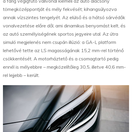
a farig végigfutó vállvonal kiemeli az autó alacsony
tömegközéppontját és mély fekvését; kihangsúlyozva
annak vízszintes tengelyét. Az elülső és a hátsó sárvédők
vonalvezetése előre dől, ami dinamikus benyomást kelt, és
az autó személyiségének sportos jegyeire utal. Az útra
simuló megjelenés nem csupán illúzió: a GA-L platform
lehetővé tette az LS magasságának 15,2 mm-rel történő
csökkentését. A motorháztető és a csomagtartó pedig
ennél is mélyebbre – megközelítőleg 30,5, illetve 40,6 mm-
rel lejjebb – került.