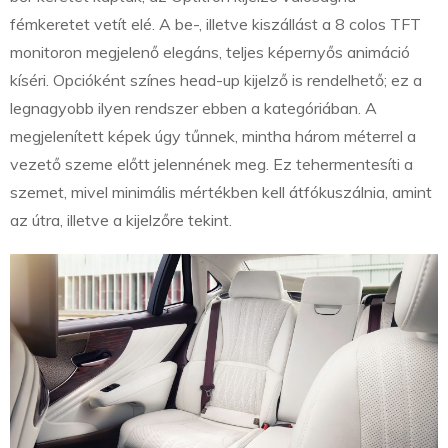
fémkeretet vetít elé. A be-, illetve kiszállást a 8 colos TFT
monitoron megjelenő elegáns, teljes képernyős animáció
kíséri. Opcióként színes head-up kijelző is rendelhető; ez a
legnagyobb ilyen rendszer ebben a kategóriában. A
megjelenített képek úgy tűnnek, mintha három méterrel a
vezető szeme előtt jelennének meg. Ez tehermentesíti a
szemet, mivel minimális mértékben kell átfókuszálnia, amint
az útra, illetve a kijelzőre tekint.