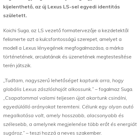
kijelenthető, az új Lexus LS-sel egyedi identitás
született.
Koichi Suga, az LS vezető formatervezője a kezdetektől
felismerte azt a kulcsfontosságú szerepet, amelyet a
modell a Lexus lényegének megfogalmazása, a márka
történetének, arculatának és üzenetének megtestesítése
terén játszik.
„Tudtam, nagyszerű lehetőséget kaptunk arra, hogy
globális Lexus zászlóshajót alkossunk.”
– fogalmaz Suga.
„
Csapatommal valami teljesen újat akartunk csinálni,
egyedülálló arányokat teremteni. Célunk egy olyan autó
megalkotása volt, amely hosszabb, alacsonyabb és
szélesebb, a amelynek megjelenése több erőt és energiát
sugároz.”
– teszi hozzá a neves szakember.