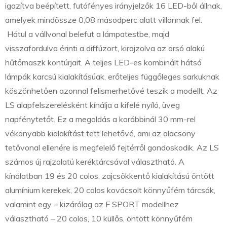
igazítva beépített, futófényes irányjelzők 16 LED-ből állnak,
amelyek mindössze 0,08 másodperc alatt villannak fel.
Hátul a vállvonal belefut a lámpatestbe, majd
visszafordulva érinti a diffúzort, kirajzolva az orsó alakú
hűtőmaszk kontúrjait. A teljes LED-es kombinált hátsó
lámpák karcsú kialakításúak, erőteljes függőleges sarkuknak
köszönhetően azonnal felismerhetővé teszik a modellt. Az
LS alapfelszerelésként kínálja a kifelé nyíló, üveg
napfénytetőt. Ez a megoldás a korábbinál 30 mm-rel
vékonyabb kialakítást tett lehetővé, ami az alacsony
tetővonal ellenére is megfelelő fejtérről gondoskodik. Az LS
számos új rajzolatú keréktárcsával választható. A
kínálatban 19 és 20 colos, zajcsökkentő kialakítású öntött
alumínium kerekek, 20 colos kovácsolt könnyűfém tárcsák,
valamint egy – kizárólag az F SPORT modellhez
választható – 20 colos, 10 küllős, öntött könnyűfém