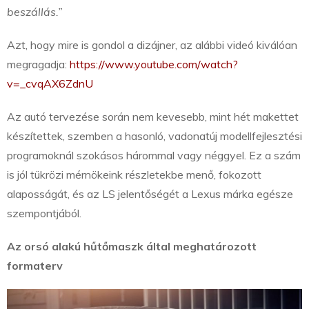
beszállás.”
Azt, hogy mire is gondol a dizájner, az alábbi videó kiválóan
megragadja:
https://www.youtube.com/watch?
v=_cvqAX6ZdnU
Az autó tervezése során nem kevesebb, mint hét makettet
készítettek, szemben a hasonló, vadonatúj modellfejlesztési
programoknál szokásos hárommal vagy néggyel. Ez a szám
is jól tükrözi mérnökeink részletekbe menő, fokozott
alaposságát, és az LS jelentőségét a Lexus márka egésze
szempontjából.
Az orsó alakú hűtőmaszk által meghatározott
formaterv