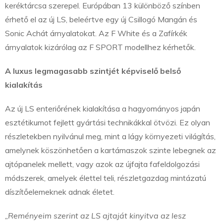
keréktárcsa szerepel. Európában 13 különböző színben
érhető el az új LS, beleértve egy új Csillogó Mangán és
Sonic Achát árnyalatokat. Az F White és a Zafírkék
árnyalatok kizárólag az F SPORT modellhez kérhetők.
A luxus legmagasabb szintjét képviselő belső
kialakítás
Az új LS enteriőrének kialakítása a hagyományos japán
esztétikumot fejlett gyártási technikákkal ötvözi. Ez olyan
részletekben nyilvánul meg, mint a lágy környezeti világítás,
amelynek köszönhetően a kartámaszok szinte lebegnek az
ajtópanelek mellett, vagy azok az újfajta fafeldolgozási
módszerek, amelyek élettel teli, részletgazdag mintázatú
díszítőelemeknek adnak életet.
„Reményeim szerint az LS ajtaját kinyitva az lesz