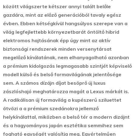
között világszerte kétszer annyi talált belőle
gazdára, mint az előző generációból tavaly egész
évben. Ebben kétségkívül hangsúlyos szerepe van a
világ legfejlettebb környezetbarát öntöltő hibrid
elektromos hajtásának épp úgy mint az aktív
biztonsági rendszerek minden versenytársat
megelőző kínálatának, nem elhanyagolható azonban
a prémium kidolgozás legmagasabb szintjét képviselő
modell külső és belső formavilágának jelentősége
sem. A számos dízájn díjat besöprő új luxus
zászlóshajó meghatározza magát a Lexus márkát is.
A radikálisan új formavilág a kupészerű sziluettet
ötvözi a a prémium szedánokra jellemző
helykínálattal, miközben a belső tér a modern dizájnt
és a hagyományos japán esztétika semmihez sem
fogható egységét valósítja meg. Egyértelműen