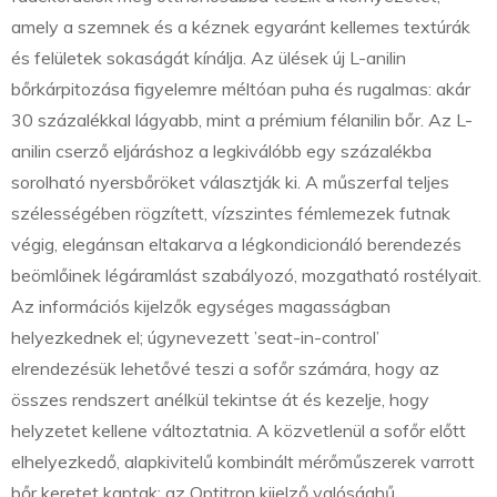
amely a szemnek és a kéznek egyaránt kellemes textúrák
és felületek sokaságát kínálja. Az ülések új L-anilin
bőrkárpitozása figyelemre méltóan puha és rugalmas: akár
30 százalékkal lágyabb, mint a prémium félanilin bőr. Az L-
anilin cserző eljáráshoz a legkiválóbb egy százalékba
sorolható nyersbőröket választják ki. A műszerfal teljes
szélességében rögzített, vízszintes fémlemezek futnak
végig, elegánsan eltakarva a légkondicionáló berendezés
beömlőinek légáramlást szabályozó, mozgatható rostélyait.
Az információs kijelzők egységes magasságban
helyezkednek el; úgynevezett ’seat-in-control’
elrendezésük lehetővé teszi a sofőr számára, hogy az
összes rendszert anélkül tekintse át és kezelje, hogy
helyzetet kellene változtatnia. A közvetlenül a sofőr előtt
elhelyezkedő, alapkivitelű kombinált mérőműszerek varrott
bőr keretet kaptak; az Optitron kijelző valósághű