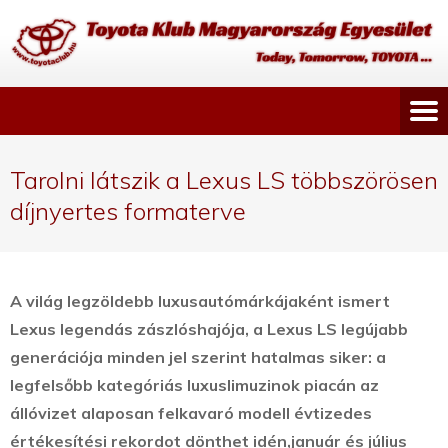
Tarolni látszik a Lexus LS többszörösen
díjnyertes formaterve
A világ legzöldebb luxusautómárkájaként ismert
Lexus legendás zászlóshajója, a Lexus LS legújabb
generációja minden jel szerint hatalmas siker: a
legfelsőbb kategóriás luxuslimuzinok piacán az
állóvizet alaposan felkavaró modell évtizedes
értékesítési rekordot dönthet idén,
január és július