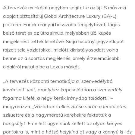
A tervezők munkáját nagyban segítette az új LS műszaki
alapjait biztosító új Global Architecture Luxury (GA-L)
platform. Ennek arányai hosszabb tengelytávot, tágas
belső teret és az útra simuló, mélyebben ülő, kupés
megjelenést tettek lehetővé. Suga tucatnyi jegyzetlapot
rajzolt tele vázlatokkal, mielőtt kikristályosodott volna
benne az a sportos megjelenés, amely érzelemdúsabb
oldaláról mutatja be a Lexus márkát.
„A tervezés központi tematikája a ’szenvedélyből
kovácsolt’ volt, amelyhez kapcsolódóan a szenvedély
fogalma kifelé, a négy kerék irányába tolódott.
” –
magyarázza. „
Vázlataink elkészítése során a lendületes
sziluettre és a nagyméretű kerekekre fektettük a
hangsúlyt. Emellett ügyelnünk kellett az olyan kényes
pontokra is, mint a hátsó helykínálat vagy a könnyű ki- és