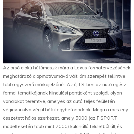
Az orsó alakú hűtőmaszk mára a Lexus formatervezésének
meghatározó alapmotívumává vált, ám szerepét tekintve
több egyszerű márkajelzőnél. Az új LS-ben az autó egész
formai tematikájának kiindulási pontjaként szolgál, olyan
vonalakat teremtve, amelyek az autó teljes felületén
végigvonulva végül hátul egybefonódnak. Maga a rács egy
összetett hálós szerkezet, amely 5000 (az F SPORT
modell esetén több mint 7000) különálló felületből áll, és