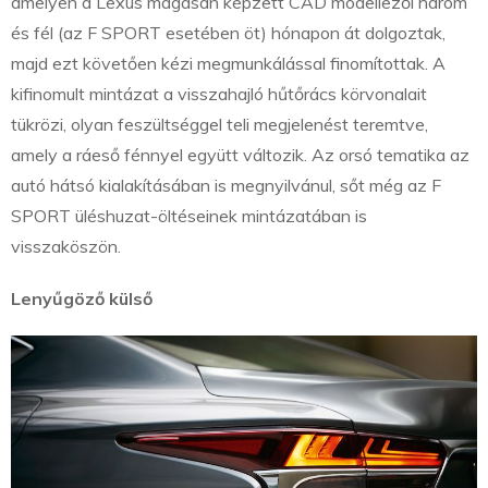
amelyen a Lexus magasan képzett CAD modellezői három
és fél (az F SPORT esetében öt) hónapon át dolgoztak,
majd ezt követően kézi megmunkálással finomítottak. A
kifinomult mintázat a visszahajló hűtőrács körvonalait
tükrözi, olyan feszültséggel teli megjelenést teremtve,
amely a ráeső fénnyel együtt változik. Az orsó tematika az
autó hátsó kialakításában is megnyilvánul, sőt még az F
SPORT üléshuzat-öltéseinek mintázatában is
visszaköszön.
Lenyűgöző külső