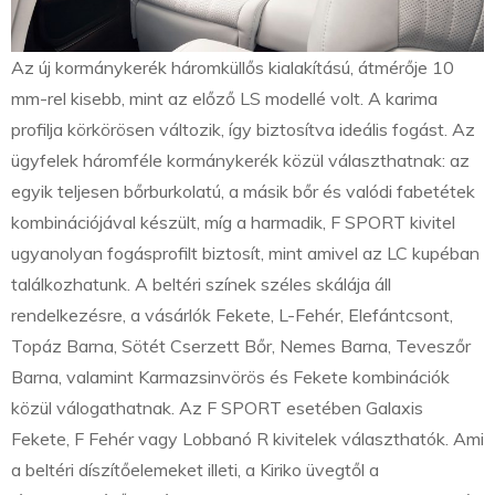
Az új kormánykerék háromküllős kialakítású, átmérője 10
mm-rel kisebb, mint az előző LS modellé volt. A karima
profilja körkörösen változik, így biztosítva ideális fogást. Az
ügyfelek háromféle kormánykerék közül választhatnak: az
egyik teljesen bőrburkolatú, a másik bőr és valódi fabetétek
kombinációjával készült, míg a harmadik, F SPORT kivitel
ugyanolyan fogásprofilt biztosít, mint amivel az LC kupéban
találkozhatunk. A beltéri színek széles skálája áll
rendelkezésre, a vásárlók Fekete, L-Fehér, Elefántcsont,
Topáz Barna, Sötét Cserzett Bőr, Nemes Barna, Teveszőr
Barna, valamint Karmazsinvörös és Fekete kombinációk
közül válogathatnak. Az F SPORT esetében Galaxis
Fekete, F Fehér vagy Lobbanó R kivitelek választhatók. Ami
a beltéri díszítőelemeket illeti, a Kiriko üvegtől a