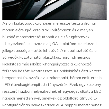
Az orr kialakítását különösen merésszé teszi a drámai
módon előreugró, orsó alakú hűtőmaszk és a mélyen
húzódó motorháztető; utóbbit az első rugótornyok
elhelyezkedése – azaz az új GA-L platform szerkezeti
jellegzetessége – tette lehetővé. A motorháztető és a
sárvédők közötti határ plasztikus, háromdimenziós
kialakítása még inkább kihangsúlyozza a különböző
felületek közötti kontrasztot. Az orrkialakítás által keltett
benyomást fokozzák az ultrakompakt, három emitteres bi-
LED (távolsági/tompított) fényszórók. Ezek egy keskeny,
résszerű házban helyezkednek el, egységet alkotva LED
nappali menetfénnyel, amelyek az oldalfalra átnyúló L-
konfigurációban helyezkednek el. A nappali mentfényhez