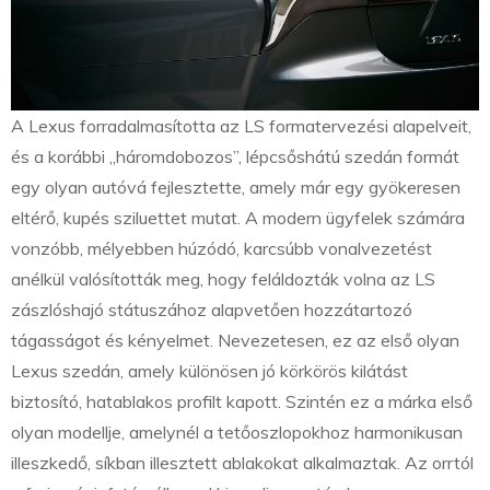
A Lexus forradalmasította az LS formatervezési alapelveit,
és a korábbi „háromdobozos”, lépcsőshátú szedán formát
egy olyan autóvá fejlesztette, amely már egy gyökeresen
eltérő, kupés sziluettet mutat. A modern ügyfelek számára
vonzóbb, mélyebben húzódó, karcsúbb vonalvezetést
anélkül valósították meg, hogy feláldozták volna az LS
zászlóshajó státuszához alapvetően hozzátartozó
tágasságot és kényelmet. Nevezetesen, ez az első olyan
Lexus szedán, amely különösen jó körkörös kilátást
biztosító, hatablakos profilt kapott. Szintén ez a márka első
olyan modellje, amelynél a tetőoszlopokhoz harmonikusan
illeszkedő, síkban illesztett ablakokat alkalmaztak. Az orrtól