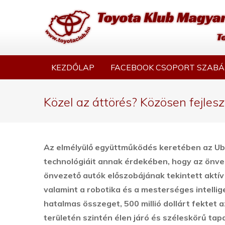
KEZDŐLAP
FACEBOOK CSOPORT SZABÁ
Közel az áttörés? Közösen fejles
Az elmélyülő együttműködés keretében az Ube
technológiáit annak érdekében, hogy az ön
önvezető autók előszobájának tekintett aktí
valamint a robotika és a mesterséges intellig
hatalmas összeget, 500 millió dollárt fektet 
területén szintén élen járó és széleskörű ta