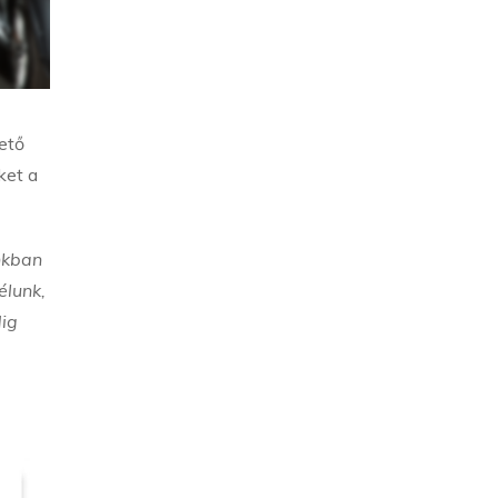
ető
ket a
unkban
élunk,
dig