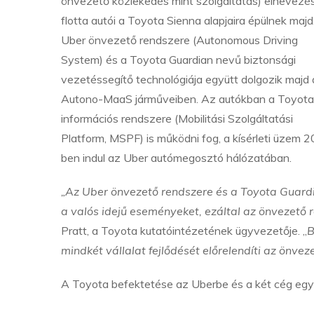
önvezető közlekedés mint szolgáltatás) elnevezé
flotta autói a Toyota Sienna alapjaira épülnek majd
Uber önvezető rendszere (Autonomous Driving
System) és a Toyota Guardian nevű biztonsági
vezetéssegítő technológiája együtt dolgozik majd
Autono-MaaS járműveiben. Az autókban a Toyota
információs rendszere (Mobilitási Szolgáltatási
Platform, MSPF) is működni fog, a kísérleti üzem 
ben indul az Uber autómegosztó hálózatában.
„Az Uber önvezető rendszere és a Toyota Guardia
a valós idejű eseményeket, ezáltal az önvezető 
Pratt, a Toyota kutatóintézetének ügyvezetője. „
B
mindkét vállalat fejlődését előrelendíti az önve
A Toyota befektetése az Uberbe és a két cég egy