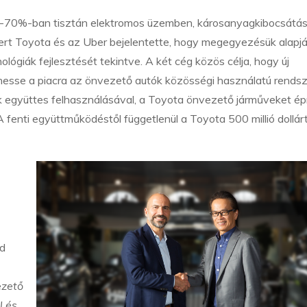
50-70%-ban tisztán elektromos üzemben, károsanyagkibocsátá
mert Toyota és az Uber bejelentette, hogy megegyezésük alapj
ógiák fejlesztését tekintve. A két cég közös célja, hogy új
hesse a piacra az önvezető autók közösségi használatú rendsz
k együttes felhasználásával, a Toyota önvezető járműveket ép
fenti együttműködéstől függetlenül a Toyota 500 millió dollár
ed
ezető
l és