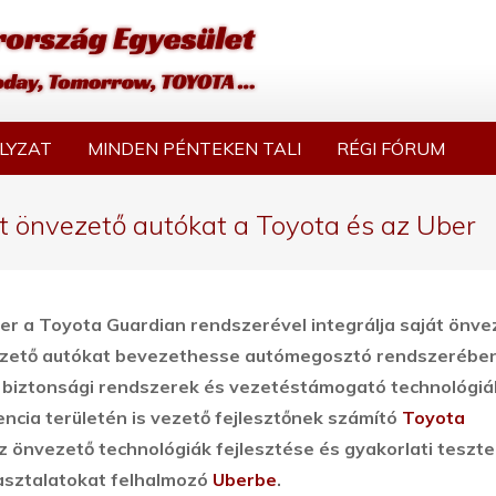
LYZAT
MINDEN PÉNTEKEN TALI
RÉGI FÓRUM
zt önvezető autókat a Toyota és az Uber
r a Toyota Guardian rendszerével integrálja saját önve
vezető autókat bevezethesse autómegosztó rendszerébe
v biztonsági rendszerek és vezetéstámogató technológiá
encia területén is vezető fejlesztőnek számító
Toyota
az önvezető technológiák fejlesztése és gyakorlati teszt
pasztalatokat felhalmozó
Uberbe
.