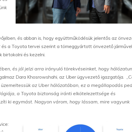
ünk
vőjében, és abban is, hogy együttműködésük jelentős az önvez
 és a Toyota tervei szerint a tömeggyártott önvezető járműve
birtokolni és kezelni.
ben, és jól jelzi arra irányuló törekvéseinket, hogy hálózat
fogalmaz Dara Khosrowshahi, az Uber ügyvezető igazgatója. „
C
t üzemeltessük az Uber hálózatában, ez a megállapodás pe
ológiája, a Toyota biztonság iránti elkötelezettsége és
zíti ki egymást. Nagyon várom, hogy lássam, mire vagyunk
ice: