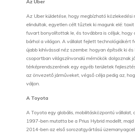
Az Uber
Az Uber küldetése, hogy megbízható közlekedési 
elindultak, egyetlen célt tűztek ki magunk elé: ta
fuvart bonyolítottak le, és továbbra is céljuk, ho
bárhol a világon. A vállalat fejlett technológiáké
újabb kihívással néz szembe: hogyan építsék ki é
csoportban világszínvonalú mérnökök dolgoznak já
térképrendszerének egy egyéb területek fejleszté
az önvezető járműveket, végső célja pedig az, h
váljon.
A Toyota
A Toyota egy globális, mobilitásközpontú vállalat,
1997-ben mutatta be a Prius Hybrid modellt, majd
2014-ben az első sorozatgyártású üzemanyagcel