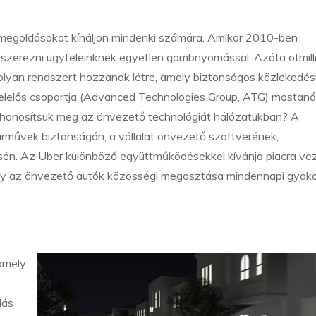
megoldásokat kínáljon mindenki számára. Amikor 2010-ben
xit szerezni ügyfeleinknek egyetlen gombnyomással. Azóta ötmill
gy olyan rendszert hozzanak létre, amely biztonságos közlekedést
rt felelős csoportja (Advanced Technologies Group, ATG) mostan
s honosítsuk meg az önvezető technológiát hálózatukban? A
rművek biztonságán, a vállalat önvezető szoftverének,
sén. Az Uber különböző együttműködésekkel kívánja piacra ve
ogy az önvezető autók közösségi megosztása mindennapi gyako
 amely
lás