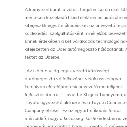
A környezetbarát, a városi forgalom során akár 
mentesen közlekedő hibrid elektromos autóiról is
kiterjesztik együttműködésüket az önvezető technol
közlekedési szolgáltatásként minél előbb bevezet
Ennek érdekében a két vállalkozás technológiáina
kifejezetten az Uber autómegosztó hálózatának. A 
fektet az Uberbe.
„Az Uber a világ egyik vezető közösségi
autómegosztó vállalkozása, velük összefogva
komolyan előreléphetünk önvezető modelljeink
fejlesztésében is.”
– avat be Shigeki Tomoyama, a
Toyota ügyvezető alelnöke és a Toyota Connect
Company elnöke. „
Ez az együttműködés fontos
mérföldkő, hogy a közösségi közlekedésben is v
céggé váljunk azáltal, hogy a Toyota járműveive