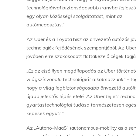
technológiáival biztonságosabb irányba fejleszt
egy olyan közösségi szolgáltatást, mint az
autómegosztás.”
Az Uber és a Toyota hisz az önvezető autózás jö
technológiák fejlődésének szempontjából. Az Uber
jövőben erre szakosodott flottakezelő cégek fogják 
„Ez az első ilyen megállapodás az Uber történeté
világszínvonalú technológiát alkalmazzunk
.” – 
hogy a világ legbiztonságosabb önvezető autói
újabb jelentős lépés efelé. Az Uber fejlett techn
gyártástechnológiai tudása természetesen egés
képesek együtt.”
Az „Autono-MaaS” (autonomous-mobility as a serv