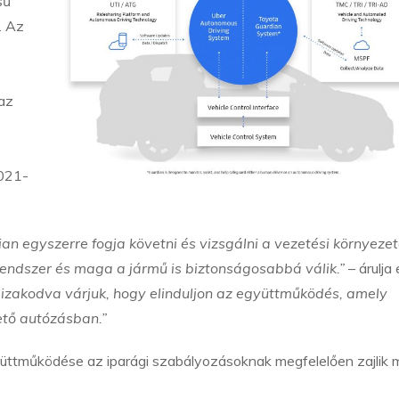
sű
. Az
 az
2021-
n egyszerre fogja követni és vizsgálni a vezetési környezet
rendszer és maga a jármű is biztonságosabbá válik.”
– árulja e
izakodva várjuk, hogy elinduljon az együttműködés, amely
zető autózásban.”
üttműködése az iparági szabályozásoknak megfelelően zajlik m