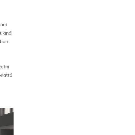
iárd
 kínál
ában
zetni
rlattá