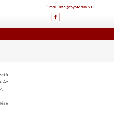
E-mail : info@toyotaclub.hu
zető
n.
Az
k,
elése