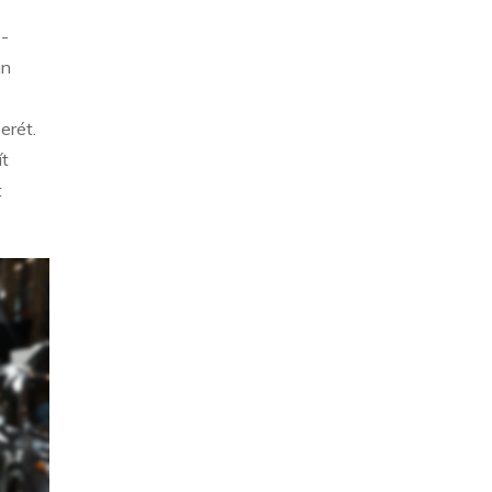
s-
án
erét.
ít
t