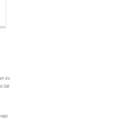
et és
l Gill
ajd.