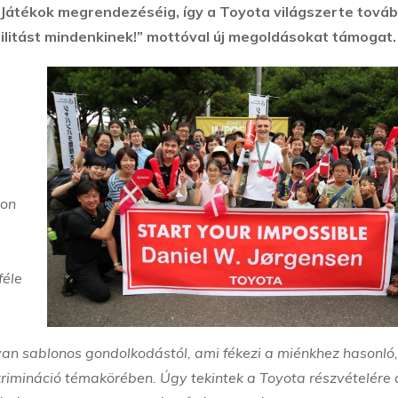
ai Játékok megrendezéséig, így a Toyota világszerte tová
ilitást mindenkinek!” mottóval új megoldásokat támogat.
jon
féle
an sablonos gondolkodástól, ami fékezi a miénkhez hasonló
zkrimináció témakörében. Úgy tekintek a Toyota részvételére 