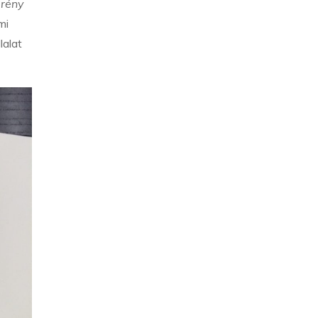
erény
mi
lalat