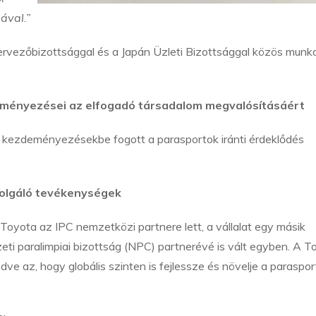
ával.”
zervezőbizottsággal és a Japán Üzleti Bizottsággal közös munk
deményezései az elfogadó társadalom megvalósításáért
ő kezdeményezésekbe fogott a parasportok iránti érdeklődés
zolgáló tevékenységek
oyota az IPC nemzetközi partnere lett, a vállalat egy másik
eti paralimpiai bizottság (NPC) partnerévé is vált egyben. A T
 az, hogy globális szinten is fejlessze és növelje a paraspor