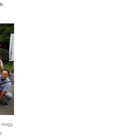
bb
, nagy
a