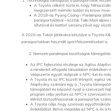
Technológiai támogatás a parasportolók részér
A Toyota célként tűzte ki, hogy felhasznál
megszerzett mérnöki tudást és know-how-t,
A 2018-as Pyong Csang-i Paralimpiai Játék
parasportolókkal – köztük Taiki Morii alpesi 
sífutóval és biatlon versenyzővel egy sís
A 2020-as Tokiói Játékokra készülve a Toyota K&F
parasportokban használt sportfelszereléseket is.
2. Nemzeti paralimpiai bizottságok támogatás
Az IPC fejlesztési részlege az Agitos Alapít
a mindenkit elfogadó társadalom érdekében mű
világszerte együtt dolgozik a NPC-kel és más
A Toyota és az IPC között létrejött, egész v
Alapítvány számára egy a „Toyota támogatásá
támogatást és képzést nyújt a szervezeti fejl
program célja: javítani az NPC-k szervezeti
elérést biztosíthassanak a parasportok számá
A Toyota célja, hogy szorosan együttműködve a
érdeklődést, illetve megoldja az NPC-k és a h