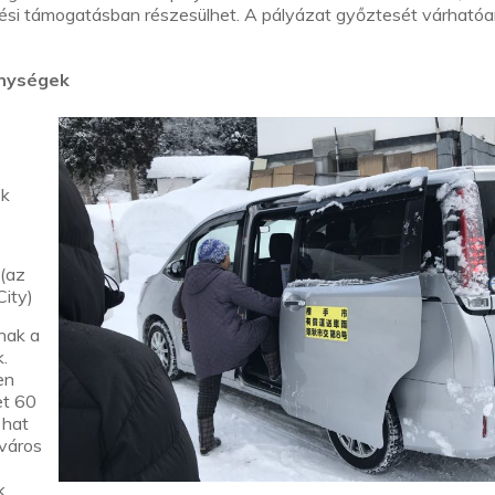
sztési támogatásban részesülhet. A pályázat győztesét várhatóa
enységek
ek
 (az
City)
nak a
k.
en
et 60
 hat
 város
k