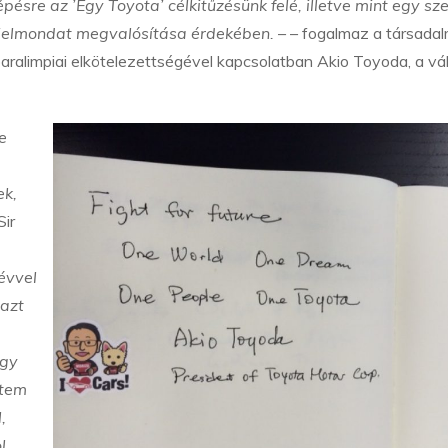
ésre az ’Egy Toyota’ célkitűzésünk felé, illetve mint egy sz
’ jelmondat megvalósítása érdekében.
– – fogalmaz a társadal
aralimpiai elkötelezettségével kapcsolatban Akio Toyoda, a vál
e
ek,
Sir
évvel
 azt
egy
dtem
,
l