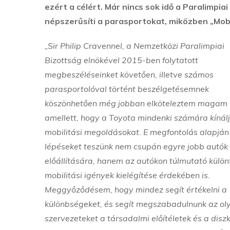
ezért a célért. Már nincs sok idő a Paralimpi
népszerűsíti a parasportokat, miközben „Mob
„Sir Philip Cravennel, a Nemzetközi Paralimpiai
Bizottság elnökével 2015-ben folytatott
megbeszéléseinket követően, illetve számos
parasportolóval történt beszélgetésemnek
köszönhetően még jobban elköteleztem magam
amellett, hogy a Toyota mindenki számára kínál
mobilitási megoldásokat. E megfontolás alapján
lépéseket teszünk nem csupán egyre jobb autók
előállítására, hanem az autókon túlmutató külön
mobilitási igények kielégítése érdekében is.
Meggyőződésem, hogy mindez segít értékelni a
különbségeket, és segít megszabadulnunk az oly
szervezeteket a társadalmi előítéletek és a dis