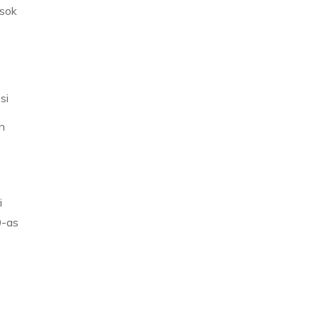
ások
si
n
i
0-as