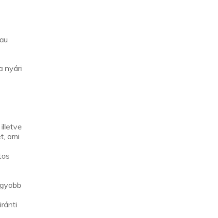
kau
a nyári
illetve
t, ami
tos
agyobb
ránti