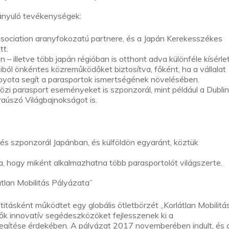
rányuló tevékenységek:
ociation aranyfokozatú partnere, és a Japán Kerekesszékes
tt.
 illetve több japán régióban is otthont adva különféle kísérlet
ól önkéntes közreműködőket biztosítva, főként, ha a vállalat
Toyota segít a parasportok ismertségének növelésében.
özi parasport eseményeket is szponzorál, mint például a Dubli
úszó Világbajnokságot is.
 és szponzorál Japánban, és külföldön egyaránt, köztük
a, hogy miként alkalmazhatna több parasportolót világszerte.
átlan Mobilitás Pályázata”
titásként működtet egy globális ötletbörzét „Korlátlan Mobilitá
vők innovatív segédeszközöket fejlesszenek ki a
gítése érdekében. A pályázat 2017 novemberében indult, és 