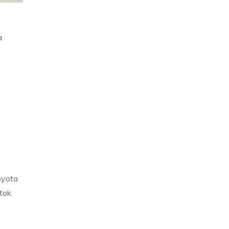
a
oyota
tok