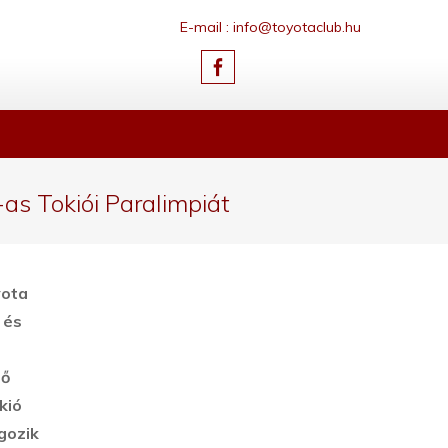
E-mail : info@toyotaclub.hu
s Tokiói Paralimpiát
yota
 és
dő
kió
gozik