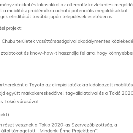
rmányzatokkal és lakosokkal az alternatív közlekedési megold
eket a mobilitási problémákra adható potenciális megoldásokkal.
ek elindítását további japán települések esetében is.
i projekt:
Chubu területek vasúttársaságaival akadálymentes közlekedé
ztalatokat és know-how-t használja fel arra, hogy könnyebbe
tnereként a Toyota az olimpiai játékokra kidolgozott mobilitás
d együtt márkakereskedőivel, tagvállalataival és a Tokió 202
és Tokió városával:
jekt)
 részt vesznek a Tokió 2020-as Szervezőbizottság, a
által támogatott, „Mindenki Érme Projektben”’.