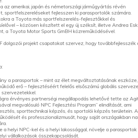
e:
va az amerikai, japán és németországi járműgyártás révén
 sportfelszereléseket fejlesszen ki parasportolók számára.
okra a Toyota más sportfelszerelés-fejlesztőkkel és
síelővel – közösen készített el egy új széksít, illetve Andrea Es
zánt, a Toyota Motor Sports GmBH közreműködésével.
 dolgozói projekt csapatokat szervez, hogy továbbfejlesszék 
a:
vány a parasportok – mint az élet megváltoztatásának eszköze, 
ködő erő – fejlesztéséért felelős elsőszámú globális szerveze
 szervezetekkel.
ilágra érvényes partnerségi megállapodás lehetővé tette az Agi
val megvalósuló NPC Fejlesztési Program” elindítását, ami
esztés, sporttechnikai képzés, és sportolói képzés területein. A
 működését és professzionalizmusát, hogy saját országaikban n
ra.
 helyi NPC-kel és a helyi lakossággal, növelje a parasportok i
elyi vállalkozások összekapcsolását.