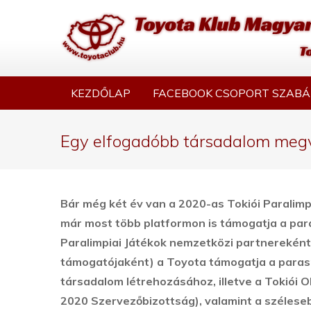
KEZDŐLAP
FACEBOOK CSOPORT SZABÁ
Egy elfogadóbb társadalom megva
Bár még két év van a 2020-as Tokiói Paralimp
már most több platformon is támogatja a par
Paralimpiai Játékok nemzetközi partnereként 
támogatójaként) a Toyota támogatja a parasp
társadalom létrehozásához, illetve a Tokiói O
2020 Szervezőbizottság), valamint a széleseb