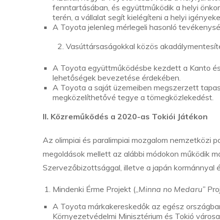
fenntartásában, és együttműködik a helyi önko
terén, a vállalat segít kielégíteni a helyi igény
A Toyota jelenleg mérlegeli hasonló tevékenység
2. Vasúttársaságokkal közös akadálymentesítés
A Toyota együttműködésbe kezdett a Kanto és 
lehetőségek bevezetése érdekében.
A Toyota a saját üzemeiben megszerzett tapas
megközelíthetővé tegye a tömegközlekedést.
II. Közreműködés a 2020-as Tokiói Játékon
Az olimpiai és paralimpiai mozgalom nemzetközi par
megoldások mellett az alábbi módokon működik maj
Szervezőbizottsággal, illetve a japán kormánnyal 
Mindenki Érme Projekt („
Minna no Medaru”
Pro
A Toyota márkakereskedők az egész országban
Környezetvédelmi Minisztérium és Tokió városa 