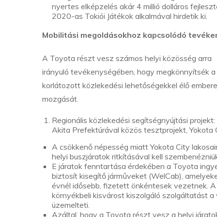
nyertes elképzelés akár 4 millió dolláros fejle
2020-as Tokiói Játékok alkalmával hirdetik ki.
Mobilitási megoldásokhoz kapcsolódó tevék
A Toyota részt vesz számos helyi közösség arra
irányuló tevékenységében, hogy megkönnyítsék a
korlátozott közlekedési lehetőségekkel élő ember
mozgását.
Regionális közlekedési segítségnyújtási projekt:
Akita Prefektúrával közös tesztprojekt, Yokota 
A csökkenő népesség miatt Yokota City lakosai
helyi buszjáratok ritkításával kell szembenézniü
E járatok fenntartása érdekében a Toyota ingy
biztosít kisegítő járműveket (WelCab), amelyek
évnél idősebb, fizetett önkéntesek vezetnek. A
környékbeli kisvárost kiszolgáló szolgáltatást a
üzemelteti.
Azáltal, hogy a Toyota részt vesz a helyi járato