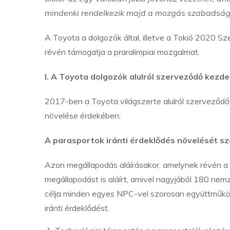
mindenki rendelkezik majd a mozgás szabadság
A Toyota a dolgozók által, illetve a Tokió 2020 S
révén támogatja a praralimpiai mozgalmat.
I. A Toyota dolgozók alulról szerveződő kez
2017-ben a Toyota világszerte alulról szerveződ
növelése érdekében:
A parasportok iránti érdeklődés növelését s
Azon megállapodás aláírásakor, amelynek révén a T
megállapodást is aláírt, amivel nagyjából 180 nemz
célja minden egyes NPC-vel szorosan együttműködve
iránti érdeklődést.