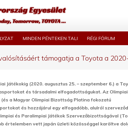
LYZAT
MINDEN PÉNTEKEN TALI
RÉGI FÓRUM
lósításáért támogatja a Toyota a 2020-a
iai Játékokig (2020. augusztus 25. – szeptember 6.) a To
asportokat és társadalmi elfogadottságukat.
Az Olimpiai
(és a Magyar Olimpiai Bizottság Platina fokozatú
ortokat és hozzájárul egy elfogadóbb, alulról szervező
limpiai és Paralimpiai Játékok Szervezőbizottságával (To
b értelemben vett japán üzleti közösséggel karöltve dol