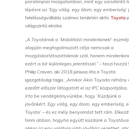
paralimpiai mozgalomban, mint egy sorsdöntő lép
lépésre az ’Egy világ, egy álom, egy emberiség
felelősségvállalás számos területén aktív
Toyota
p
világszintű elnöke.
„A Toyotának a ’Mobilitást mindenkinek!’ eszméj
alapján megfogalmazott célja nemcsak a
mozgáskorlátozottaknak szól, hanem mindenkin
ezért is bír különleges jelentéssel.”
– teszi hozzá 
Philip Craven, aki 2018 júniusa óta a Toyota
igazgatósági tagja.
„Amikor Akio Toyoda néhány 
ezelőtt először látogatott el az IPC központjába,
írta be vendégkönyvünkbe, hogy ’Küzdjünk a
jövőnkért. Egy világ, egy álom, egy emberiség, 
Toyota’ – és ez mély benyomást tett rám. Elkez
hinni abban, hogyha együtt küzdünk a Toyotával
akkor az egy valóban jobb jövőhöz vezethet, aho