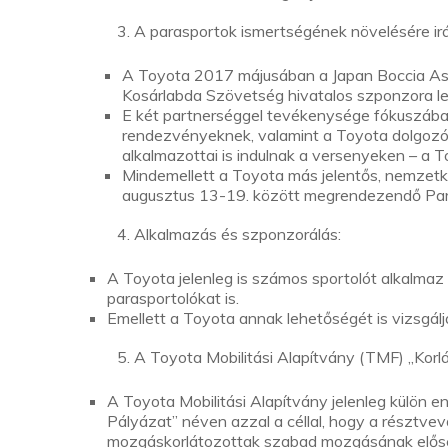
3. A parasportok ismertségének növelésére i
A Toyota 2017 májusában a Japan Boccia Ass
Kosárlabda Szövetség hivatalos szponzora le
E két partnerséggel tevékenysége fókuszában –
rendezvényeknek, valamint a Toyota dolgozóib
alkalmazottai is indulnak a versenyeken – a 
Mindemellett a Toyota más jelentős, nemzetk
augusztus 13-19. között megrendezendő Para
4. Alkalmazás és szponzorálás:
A Toyota jelenleg is számos sportolót alkalmaz
parasportolókat is.
Emellett a Toyota annak lehetőségét is vizsgálj
5. A Toyota Mobilitási Alapítvány (TMF) „Korl
A Toyota Mobilitási Alapítvány jelenleg külön en
Pályázat” néven azzal a céllal, hogy a résztve
mozgáskorlátozottak szabad mozgásának előse