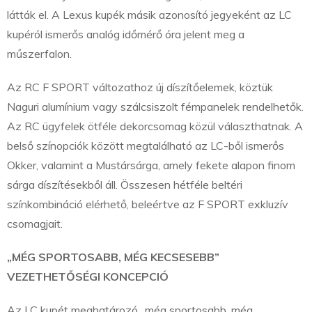
látták el. A Lexus kupék másik azonosító jegyeként az LC
kupéról ismerős analóg időmérő óra jelent meg a
műszerfalon.
Az RC F SPORT változathoz új díszítőelemek, köztük
Naguri alumínium vagy szálcsiszolt fémpanelek rendelhetők.
Az RC ügyfelek ötféle dekorcsomag közül választhatnak. A
belső színopciók között megtalálható az LC-ből ismerős
Okker, valamint a Mustársárga, amely fekete alapon finom
sárga díszítésekből áll. Összesen hétféle beltéri
színkombináció elérhető, beleértve az F SPORT exkluzív
csomagjait.
„MÉG SPORTOSABB, MÉG KECSESEBB”
VEZETHETŐSÉGI KONCEPCIÓ
Az LC kupét meghatározó „még sportosabb, még