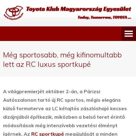
Még sportosabb, még kifinomultabb
lett az RC luxus sportkupé
A világpremierjét október 2-án, a Párizsi
Autószalonon tartó új RC sportos, mégis elegáns
külső formaterve az LC kétajtós zászlóshajó kecses
dizájnjából építkezik, miközben a belső teret érintő
módosítások még intenzívebb vezetési élményt
ígérnek.
Az
RC sportkupé
megújulását a minden