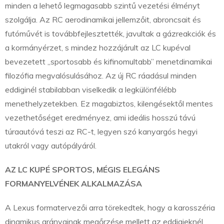
minden a lehető legmagasabb szintű vezetési élményt
szolgálja. Az RC aerodinamikai jellemzőit, abroncsait és
futóművét is továbbfejlesztették, javultak a gázreakciók és
a kormányérzet, s mindez hozzájárult az LC kupéval
bevezetett „sportosabb és kifinomultabb” menetdinamikai
filozófia megvalósulásához. Az új RC ráadásul minden
eddiginél stabilabban viselkedik a legkülönfélébb
menethelyzetekben. Ez magabiztos, kilengésektől mentes
vezethetőséget eredményez, ami ideális hosszú távú
túraautóvá teszi az RC-t, legyen szó kanyargós hegyi
utakról vagy autópályáról.
AZ LC KUPÉ SPORTOS, MÉGIS ELEGÁNS
FORMANYELVÉNEK ALKALMAZÁSA
A Lexus formatervezői arra törekedtek, hogy a karosszéria
dinamikus arányainak megőrzése mellett az eddigieknél