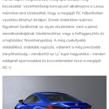
kecsesebb” vezethetőségi koncepciót alkalmazva a Lexus
mérnökei arra törekedtek, hogy a megújult RC háborítatlan
vezetési élményt kínáljon. Ennek érdekében különös
figyelmet fordítottak az olyan részletekre, mint a jármű
aerodinamikájának tökéletesítése, vagy a felfüggesztés és
a hajtáslánc finomhangolása. A még csekélyebb
oldaldőlésű, stabilabb rugózás, valamint a még precízebb
irányíthatóság – mindkettő az LC kupé hagyatéka – minden
eddiginél sportosabbá és közvetlenebbé teszi a megújult
RC-t.