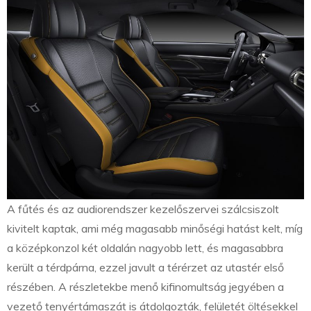
A fűtés és az audiorendszer kezelőszervei szálcsiszolt
kivitelt kaptak, ami még magasabb minőségi hatást kelt, míg
a középkonzol két oldalán nagyobb lett, és magasabbra
került a térdpárna, ezzel javult a térérzet az utastér első
részében. A részletekbe menő kifinomultság jegyében a
vezető tenyértámaszát is átdolgozták, felületét öltésekkel