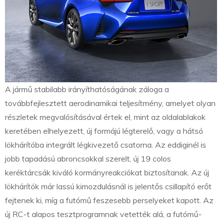
A jármű stabilabb irányíthatóságának záloga a
továbbfejlesztett aerodinamikai teljesítmény, amelyet olyan
részletek megvalósításával értek el, mint az oldalablakok
keretében elhelyezett, új formájú légterelő, vagy a hátsó
lökhárítóba integrált légkivezető csatorna. Az eddiginél is
jobb tapadású abroncsokkal szerelt, új 19 colos
keréktárcsák kiváló kormányreakciókat biztosítanak. Az új
lökhárítók már lassú kimozdulásnál is jelentős csillapító erőt
fejtenek ki, míg a futómű feszesebb perselyeket kapott. Az
új RC-t alapos tesztprogramnak vetették alá, a futómű-