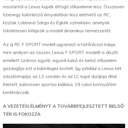
mostantól a Lexus kupék átfogó stíluseleme lesz. Összesen
tizenegy különböző árnyalatban lesz elérhető az RC,
köztük Lobbanó Sárga és Égkék színekben, amelyek
tökéletesen kifejezik a modell dinamikus természetét.
Az új RC F SPORT modell ugyanazt a hűtőrácsot kapja,
mint amilyen az összes Lexus F SPORT modellt is díszíti;
emellett számos egyéb, egyedi külső és belső stíluselem
gazdagítja ezt a különleges kivitelt, így például a Lexus két
zászlóshajója, az LS szedán és az LC kupé dizájnja által
ihletett, különösen sportos kiállású, 19 colos könnyűfém
keréktárcsák.
A VEZETÉSI ÉLMÉNYT A TOVÁBBFEJLESZTETT BELSŐ
TÉR IS FOKOZZA