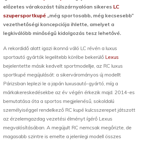
előzetes várakozást túlszárnyalóan sikeres
LC
szupersportkupé
„még sportosabb, még kecsesebb”
vezethetőségi koncepciója ihlette, amelyet a
legkiválóbb minőségű kidolgozás tesz lehetővé.
A rekordidő alatt igazi ikonná váló LC révén a luxus
sportautó gyártók legelitebb körébe bekerülő
Lexus
bejelentette másik kedvelt sportmodellje, az RC luxus
sportkupé megújulását: a sikervárományos új modellt
Párizsban leplezi le a japán luxusautó-gyártó, míg a
márkakereskedésekbe az év végén érkezik majd. 2014-es
bemutatása óta a sportos megjelenésű, sokoldalú
személyiséggel rendelkező RC kupé kulcsszerepet játszott
az érzelemgazdag vezetési élményt ígérő Lexus
megvalósításában. A megújult RC nemcsak megőrizte, de
magasabb szintre is emelte a jelenlegi modell összes