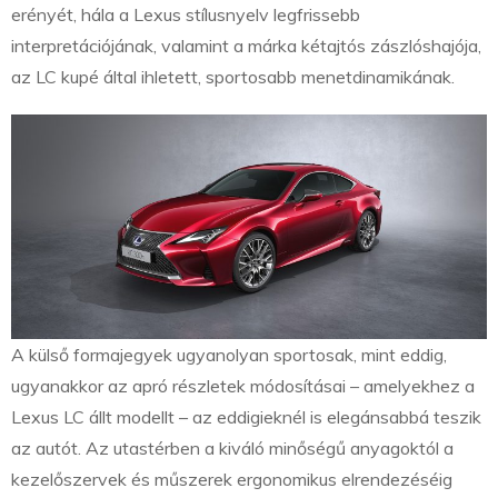
erényét, hála a Lexus stílusnyelv legfrissebb
interpretációjának, valamint a márka kétajtós zászlóshajója,
az LC kupé által ihletett, sportosabb menetdinamikának.
A külső formajegyek ugyanolyan sportosak, mint eddig,
ugyanakkor az apró részletek módosításai – amelyekhez a
Lexus LC állt modellt – az eddigieknél is elegánsabbá teszik
az autót. Az utastérben a kiváló minőségű anyagoktól a
kezelőszervek és műszerek ergonomikus elrendezéséig