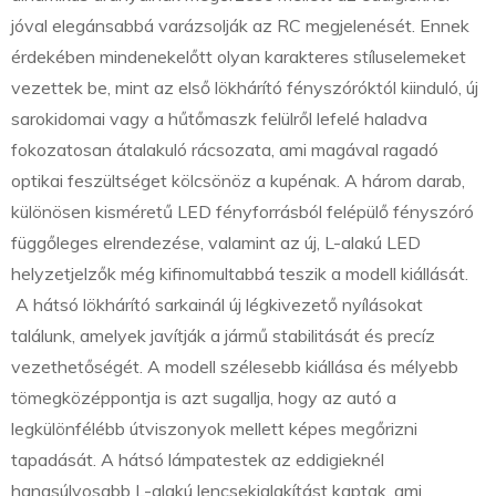
jóval elegánsabbá varázsolják az RC megjelenését. Ennek
érdekében mindenekelőtt olyan karakteres stíluselemeket
vezettek be, mint az első lökhárító fényszóróktól kiinduló, új
sarokidomai vagy a hűtőmaszk felülről lefelé haladva
fokozatosan átalakuló rácsozata, ami magával ragadó
optikai feszültséget kölcsönöz a kupénak. A három darab,
különösen kisméretű LED fényforrásból felépülő fényszóró
függőleges elrendezése, valamint az új, L-alakú LED
helyzetjelzők még kifinomultabbá teszik a modell kiállását.
A hátsó lökhárító sarkainál új légkivezető nyílásokat
találunk, amelyek javítják a jármű stabilitását és precíz
vezethetőségét. A modell szélesebb kiállása és mélyebb
tömegközéppontja is azt sugallja, hogy az autó a
legkülönfélébb útviszonyok mellett képes megőrizni
tapadását. A hátsó lámpatestek az eddigieknél
hangsúlyosabb L-alakú lencsekialakítást kaptak, ami