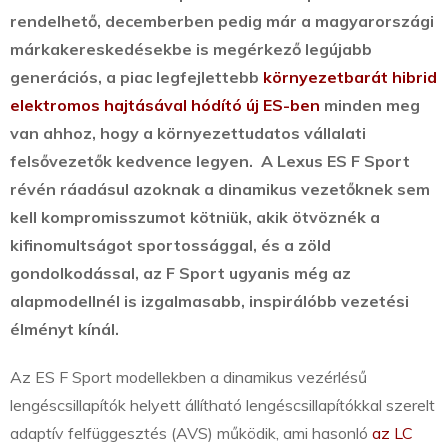
rendelhető, decemberben pedig már a magyarországi
márkakereskedésekbe is megérkező legújabb
generációs, a piac legfejlettebb
környezetbarát hibrid
elektromos hajtásával hódító új ES-ben
minden meg
van ahhoz, hogy a környezettudatos vállalati
felsővezetők kedvence legyen. A Lexus ES F Sport
révén ráadásul azoknak a dinamikus vezetőknek sem
kell kompromisszumot kötniük, akik ötvöznék a
kifinomultságot sportossággal, és a zöld
gondolkodással, az F Sport ugyanis még az
alapmodellnél is izgalmasabb, inspirálóbb vezetési
élményt kínál.
Az ES F Sport modellekben a dinamikus vezérlésű
lengéscsillapítók helyett állítható lengéscsillapítókkal szerelt
adaptív felfüggesztés (AVS) működik, ami hasonló
az LC