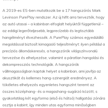
A 2019-es ES-ben mutatkozik be a 17 hangszórós Mark
Levinson PurePlay rendszer. Az új hifit arra tervezték, hogy
az autó utasai – a kabinban elfoglalt helyüktől függetlenül –
az eddigi legerőteljesebb, legprecízebb és legtisztább
hangélményt élvezhessék. A PurePlay számos egyedülálló
megoldással biztosít kimagasló teljesítményt: ilyen például a
precíziós állomáskeresés, a hangszórók világszínvonalú
tervezése és elhelyezése, valamint a páratlan hangolási és
dekompressziós technológiák. A hangszórók
vállmagasságban kaptak helyet a kabinban, ami javítja az
akusztikát és kellemes hang-szinergiát eredményez. A
tökéletes elhelyezés egyenletes hangszínt teremt az
összes középhang- és a magashang-sugárzó között, s
gyakorlatilag két egyforma (első és hátsó) hallgatási zónára
osztja a kabint, így minden utas egyforma minőségben