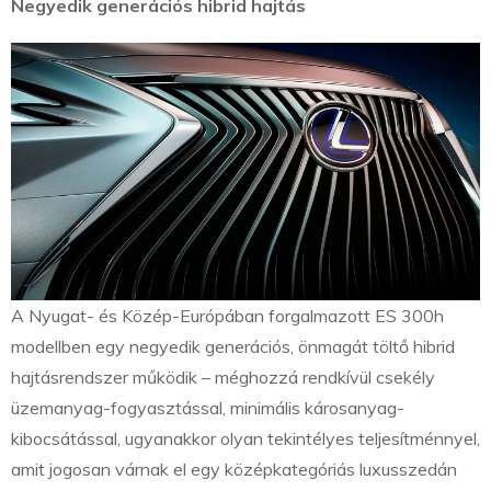
Negyedik generációs hibrid hajtás
A Nyugat- és Közép-Európában forgalmazott ES 300h
modellben egy negyedik generációs, önmagát töltő hibrid
hajtásrendszer működik – méghozzá rendkívül csekély
üzemanyag-fogyasztással, minimális károsanyag-
kibocsátással, ugyanakkor olyan tekintélyes teljesítménnyel,
amit jogosan várnak el egy középkategóriás luxusszedán