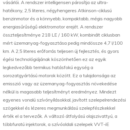
vásárlói. A rendszer intelligensen párosítja az ultra-
hatékony, 2,5 literes, négyhengeres Atkinson-ciklusú
benzinmotor és a könnyebb, kompaktabb, mégis nagyobb
energiasűrűségű elektromotor erejét. A rendszer
összteljesítménye 218 LE / 160 kW, kombinált ciklusban
mért üzemanyag-fogyasztása pedig mindössze 4,7 l/100
km. A 2,5 literes erőforrás teljesen új fejlesztés, és gyors
égési technológiájának köszönhetően ez az egyik
legkedvezőbb termikus hatásfokú egység a
sorozatgyártású motorok között. Ez a tulajdonsága az
emisszió vagy az üzemanyag-fogyasztás növekedése
nélkül is magasabb teljesítményt eredményez. Mindezt
egyenes vonalú szívónyílásokkal, javított szelepelrendezési
szögekkel és lézeres megmunkálású szelepfészkekkel
érték el a tervezők. A változó átfolyású olajszivattyú, a
többfuratú injektorok, a szívóoldali szelepek VVT-iE