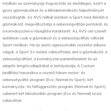
módban az üzemanyag-fogyasztás az elsődleges, ezért a
gyors gázreakciókat és a klímaberendezés teljesítményét
visszafogták. Az AVS nélküli autókon a Sport mód élénkíti a
gázreakciót, megváltoztatja a sebességváltási pontokat, és
a kormányszervo rásegítési karakterét. Az AVS-sel szerelt
autókban csak a gázreakció és a sebességváltás változik
Sport módban. Ha az autós agresszívabb vezetési stílusra
vágyik, a Sport S+ módot választhatja, ami a gázreakciót, a
sebességváltást, a kormányzási paramétereket és az
adaptív lengéscsillapítókat is befolyásolja. A Custom
beállítást használva a vezető három motor- és
sebességváltó-program (Eco, Normal és Sport), két
kormányzás- és felfüggesztés-program (Normal és Sport),
valamint két klimatizálás-program (Eco és Normal) közül
választhat.