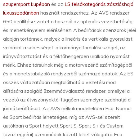
szupersport kupéban
és az
LS felsőkategóriás zászlóshajó
luxusszedánban
használt rendszerhez. Az AVS rendszer
650 beállítási szintet a használ az optimális vezethetőség
és menetkényelem eléréséhez. A beállítások szenzorok jelei
alapján történnek, melyek a lineáris és vertikális gyorsulást,
valamint a sebességet, a kormányelfordulási szöget, az
irányváltoztatást és a fékfőhengerben uralkodó nyomást
mérik. Ehhez társulnak még a motorvezérlő számítógépből
és a menetstabilizáló rendszerből származó adatok. Az ES
összes változatában megtalálható a vezetési mód
állítására szolgáló üzemmódválasztó rendszer, amellyel a
vezető az útviszonyoktól függően személyre szabhatja a
jármű beállításait. Az AVS nélküli modellekben Eco, Normal
és Sport beállítás lehetséges, míg az AVS-sel szerelt
autókban a Sport helyett Sport S, Sport S+ és Custom
(azaz egyéni) üzemmódok között lehet válogatni. Eco