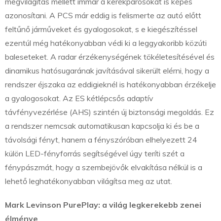
megvilágítás mellett immár a kerékpárosokat is képes
azonosítani. A PCS már eddig is felismerte az autó előtt
feltűnő járműveket és gyalogosokat, s e kiegészítéssel
ezentúl még hatékonyabban védi ki a leggyakoribb közúti
baleseteket. A radar érzékenységének tökéletesítésével és
dinamikus hatósugarának javításával sikerült elérni, hogy a
rendszer éjszaka az eddigieknél is hatékonyabban érzékelje
a gyalogosokat. Az ES kétlépcsős adaptív
távfényvezérlése (AHS) szintén új biztonsági megoldás. Ez
a rendszer nemcsak automatikusan kapcsolja ki és be a
távolsági fényt, hanem a fényszóróban elhelyezett 24
külön LED-fényforrás segítségével úgy teríti szét a
fénypászmát, hogy a szembejövők elvakítása nélkül is a
lehető leghatékonyabban világítsa meg az utat.
Mark Levinson PurePlay: a világ legkerekebb zenei
élménye