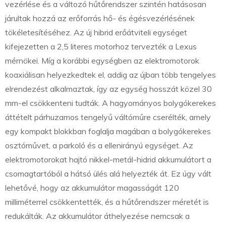
vezérlése és a változó hűtőrendszer szintén hatásosan
járultak hozzá az erőforrás hő- és égésvezérlésének
tökéletesítéséhez. Az új hibrid erőátviteli egységet
kifejezetten a 2,5 literes motorhoz tervezték a Lexus
mérnökei. Míg a korábbi egységben az elektromotorok
koaxiálisan helyezkedtek el, addig az újban több tengelyes
elrendezést alkalmaztak, így az egység hosszát közel 30
mm-el csökkenteni tudták. A hagyományos bolygókerekes
áttételt párhuzamos tengelyű váltóműre cserélték, amely
egy kompakt blokkban foglalja magában a bolygókerekes
osztóművet, a parkoló és a ellenirányú egységet. Az
elektromotorokat hajtó nikkel-metál-hidrid akkumulátort a
csomagtartóból a hátsó ülés alá helyezték át. Ez úgy vált
lehetővé, hogy az akkumulátor magasságát 120
milliméterrel csökkentették, és a hűtőrendszer méretét is
redukálták. Az akkumulátor áthelyezése nemcsak a