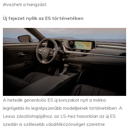
élvezheti a hangzást.
Új fejezet nyílik az ES történetében
A hetedik generációs ES új korszakot nyit a márka
legrégebbi és legnépszerűbb modelljeinek történetében. A
Lexus zászlóshajójához, az LS-hez hasonlóan az új ES
szedán is szélesebb vásárlóközönséget szeretne