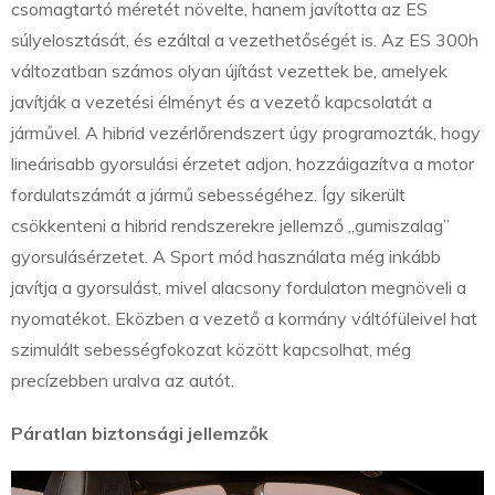
csomagtartó méretét növelte, hanem javította az ES
súlyelosztását, és ezáltal a vezethetőségét is. Az ES 300h
változatban számos olyan újítást vezettek be, amelyek
javítják a vezetési élményt és a vezető kapcsolatát a
járművel. A hibrid vezérlőrendszert úgy programozták, hogy
lineárisabb gyorsulási érzetet adjon, hozzáigazítva a motor
fordulatszámát a jármű sebességéhez. Így sikerült
csökkenteni a hibrid rendszerekre jellemző „gumiszalag”
gyorsulásérzetet. A Sport mód használata még inkább
javítja a gyorsulást, mivel alacsony fordulaton megnöveli a
nyomatékot. Eközben a vezető a kormány váltófüleivel hat
szimulált sebességfokozat között kapcsolhat, még
precízebben uralva az autót.
Páratlan biztonsági jellemzők