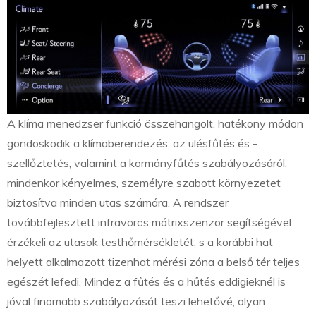
A klíma menedzser funkció összehangolt, hatékony módon
gondoskodik a klímaberendezés, az ülésfűtés és -
szellőztetés, valamint a kormányfűtés szabályozásáról,
mindenkor kényelmes, személyre szabott környezetet
biztosítva minden utas számára. A rendszer
továbbfejlesztett infravörös mátrixszenzor segítségével
érzékeli az utasok testhőmérsékletét, s a korábbi hat
helyett alkalmazott tizenhat mérési zóna a belső tér teljes
egészét lefedi. Mindez a fűtés és a hűtés eddigieknél is
jóval finomabb szabályozását teszi lehetővé, olyan