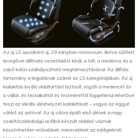
Az új LS opcióként új, 29 irányban motorosan, illetve sűrített
levegővel állítható vezetőülést kínál, a hát, a medence és a
csípő külön szabályozható megtámasztásával. Az állítási
tartomány a legjobbnak számít az LS kategóriájában. Az új
kialakítás kiváló oldaltartást biztosít, rögzíti a medencét és
a vállat, és testalkattól és testmérettől függetlenül lehetővé
teszi az ideális üléshelyzet kialakítását – vagyis az eggyé
válást az autóval. Az új vázra épülő első ülések a nagy
szakítószilárdságú acélból készült oldalsó váznak
köszönhetően erősebbek, merevebbek az eddigieknél,