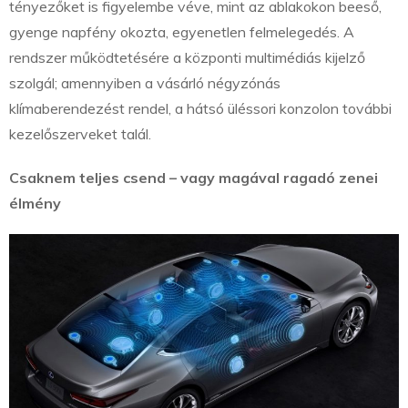
tényezőket is figyelembe véve, mint az ablakokon beeső,
gyenge napfény okozta, egyenetlen felmelegedés. A
rendszer működtetésére a központi multimédiás kijelző
szolgál; amennyiben a vásárló négyzónás
klímaberendezést rendel, a hátsó üléssori konzolon további
kezelőszerveket talál.
Csaknem teljes csend – vagy magával ragadó zenei
élmény