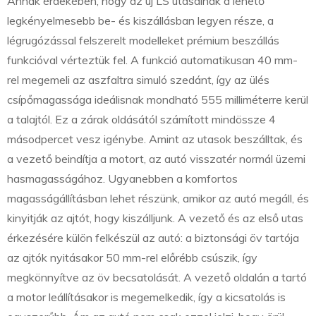
Annak érdekében, hogy az új LS utasainak a lehető
legkényelmesebb be- és kiszállásban legyen része, a
légrugózással felszerelt modelleket prémium beszállás
funkcióval vérteztük fel. A funkció automatikusan 40 mm-
rel megemeli az aszfaltra simuló szedánt, így az ülés
csípőmagassága ideálisnak mondható 555 milliméterre kerül
a talajtól. Ez a zárak oldásától számított mindössze 4
másodpercet vesz igénybe. Amint az utasok beszálltak, és
a vezető beindítja a motort, az autó visszatér normál üzemi
hasmagasságához. Ugyanebben a komfortos
magasságállításban lehet részünk, amikor az autó megáll, és
kinyitják az ajtót, hogy kiszálljunk. A vezető és az első utas
érkezésére külön felkészül az autó: a biztonsági öv tartója
az ajtók nyitásakor 50 mm-rel előrébb csúszik, így
megkönnyítve az öv becsatolását. A vezető oldalán a tartó
a motor leállításakor is megemelkedik, így a kicsatolás is