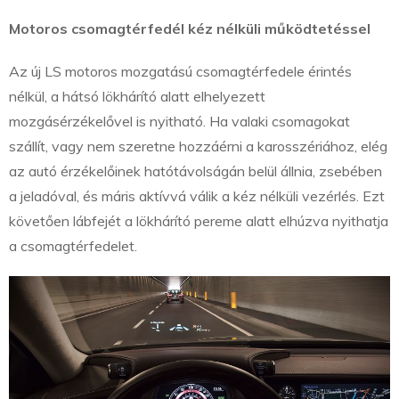
Motoros csomagtérfedél kéz nélküli működtetéssel
Az új LS motoros mozgatású csomagtérfedele érintés
nélkül, a hátsó lökhárító alatt elhelyezett
mozgásérzékelővel is nyitható. Ha valaki csomagokat
szállít, vagy nem szeretne hozzáérni a karosszériához, elég
az autó érzékelőinek hatótávolságán belül állnia, zsebében
a jeladóval, és máris aktívvá válik a kéz nélküli vezérlés. Ezt
követően lábfejét a lökhárító pereme alatt elhúzva nyithatja
a csomagtérfedelet.