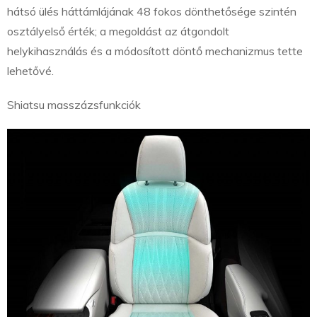
hátsó ülés háttámlájának 48 fokos dönthetősége szintén
osztályelső érték; a megoldást az átgondolt
helykihasználás és a módosított döntő mechanizmus tette
lehetővé.
Shiatsu masszázsfunkciók