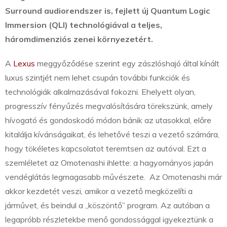
Surround audiorendszer is, fejlett új Quantum Logic
Immersion (QLI) technológiával a teljes,
háromdimenziós zenei környezetért.
A
Lexus
meggyőződése szerint egy zászlóshajó által kínált
luxus szintjét nem lehet csupán további funkciók és
technológiák alkalmazásával fokozni. Ehelyett olyan,
progresszív fényűzés megvalósítására törekszünk, amely
hívogató és gondoskodó módon bánik az utasokkal, előre
kitalálja kívánságaikat, és lehetővé teszi a vezető számára,
hogy tökéletes kapcsolatot teremtsen az autóval. Ezt a
szemléletet az Omotenashi ihlette: a hagyományos japán
vendéglátás legmagasabb művészete. Az Omotenashi már
akkor kezdetét veszi, amikor a vezető megközelíti a
járművet, és beindul a „köszöntő” program. Az autóban a
legapróbb részletekbe menő gondossággal igyekeztünk a