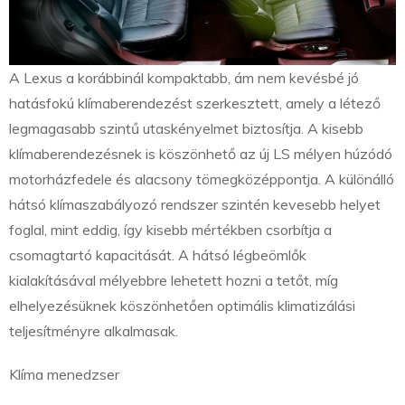
A Lexus a korábbinál kompaktabb, ám nem kevésbé jó
hatásfokú klímaberendezést szerkesztett, amely a létező
legmagasabb szintű utaskényelmet biztosítja. A kisebb
klímaberendezésnek is köszönhető az új LS mélyen húzódó
motorházfedele és alacsony tömegközéppontja. A különálló
hátsó klímaszabályozó rendszer szintén kevesebb helyet
foglal, mint eddig, így kisebb mértékben csorbítja a
csomagtartó kapacitását. A hátsó légbeömlők
kialakításával mélyebbre lehetett hozni a tetőt, míg
elhelyezésüknek köszönhetően optimális klimatizálási
teljesítményre alkalmasak.
Klíma menedzser