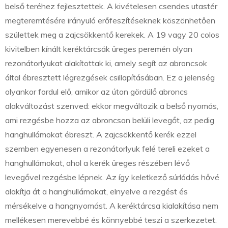
belső teréhez fejlesztettek. A kivételesen csendes utastér
megteremtésére irányuló erőfeszítéseknek köszönhetően
születtek meg a zajcsökkentő kerekek. A 19 vagy 20 colos
kivitelben kínált keréktárcsák üreges peremén olyan
rezonátorlyukat alakítottak ki, amely segít az abroncsok
által ébresztett légrezgések csillapításában. Ez a jelenség
olyankor fordul elő, amikor az úton gördülő abroncs
alakváltozást szenved: ekkor megváltozik a belső nyomás,
ami rezgésbe hozza az abroncson belüli levegőt, az pedig
hanghullámokat ébreszt. A zajcsökkentő kerék ezzel
szemben egyenesen a rezonátorlyuk felé tereli ezeket a
hanghullámokat, ahol a kerék üreges részében lévő
levegővel rezgésbe lépnek. Az így keletkező súrlódás hővé
alakítja át a hanghullámokat, elnyelve a rezgést és
mérsékelve a hangnyomást. A keréktárcsa kialakítása nem
mellékesen merevebbé és könnyebbé teszi a szerkezetet.