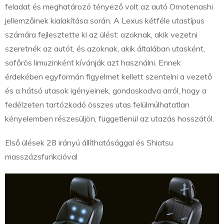
feladat és meghatározó tényező volt az autó Omotenashi
jellemzőinek kialakítása során. A Lexus kétféle utastípus
számára fejlesztette ki az ülést: azoknak, akik vezetni
szeretnék az autót, és azoknak, akik általában utasként,
sofőrös limuzinként kívánják azt használni. Ennek
érdekében egyformán figyelmet kellett szentelni a vezető
és a hátsó utasok igényeinek, gondoskodva arról, hogy a
fedélzeten tartózkodó összes utas felülmúlhatatlan
kényelemben részesüljön, függetlenül az utazás hosszától.
Első ülések 28 irányú állíthatósággal és Shiatsu
masszázsfunkcióval