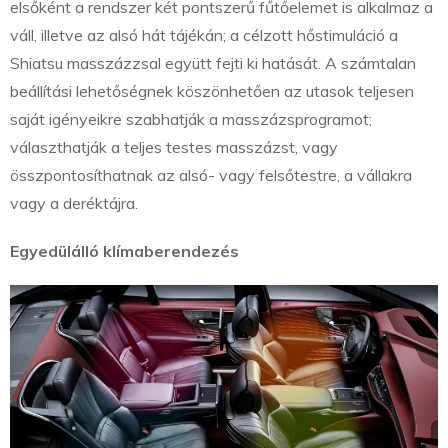
elsőként a rendszer két pontszerű fűtőelemet is alkalmaz a
váll, illetve az alsó hát tájékán; a célzott hőstimuláció a
Shiatsu masszázzsal együtt fejti ki hatását. A számtalan
beállítási lehetőségnek köszönhetően az utasok teljesen
saját igényeikre szabhatják a masszázsprogramot;
választhatják a teljes testes masszázst, vagy
összpontosíthatnak az alsó- vagy felsőtestre, a vállakra
vagy a deréktájra.
Egyedülálló klímaberendezés