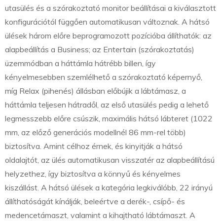
utasülés és a szórakoztató monitor beállításai a kiválasztott
konfigurációtól függően automatikusan változnak. A hátsó
ülések három előre beprogramozott pozícióba állíthatók: az
alapbeállítás a Business; az Entertain (szórakoztatás)
üzemmódban a háttámla hátrébb billen, így
kényelmesebben szemlélhető a szórakoztató képernyő,
míg Relax (pihenés) állásban előbújik a lábtámasz, a
háttámla teljesen hátradől, az első utasülés pedig a lehető
legmesszebb előre csúszik, maximális hátsó lábteret (1022
mm, az előző generációs modellnél 86 mm-rel több)
biztosítva. Amint célhoz érnek, és kinyitják a hátsó
oldalajtót, az ülés automatikusan visszatér az alapbeállítású
helyzethez, így biztosítva a könnyű és kényelmes
kiszállást. A hátsó ülések a kategória legkiválóbb, 22 irányú
állíthatóságát kínálják, beleértve a derék-, csípő- és
medencetámaszt, valamint a kihajtható lábtámaszt. A