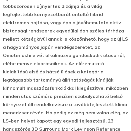
többszörösen díjnyertes dizájnja és a világ
legfejlettebb környezetbarát öntöltő hibrid
elektromos hajtása, vagy épp a jövőbemutató aktív
biztonsági rendszerek egyedülállóan széles tárháza
mellett kétségkívül annak is köszönhető, hogy az új LS
a hagyományos japán vendégszeretet, az
Omotenashi elvét alkalmazva gondoskodik utasairól,
elébe menve elvárásaiknak. Az előremutató
kialakítású első és hátsó ülések a kategória
legtágasabb tartományú állíthatóságát kínálják,
kifinomult masszázsfunkciókkal kiegészítve, miközben
minden utas számára precízen szabályozható belső
környezet áll rendelkezésre a továbbfejlesztett klíma
menedzser révén. Ha pedig ez még nem volna elég, az
LS-ben helyet kapott egy egyedi fejlesztésű, 23
hangszórós 3D Surround Mark Levinson Reference