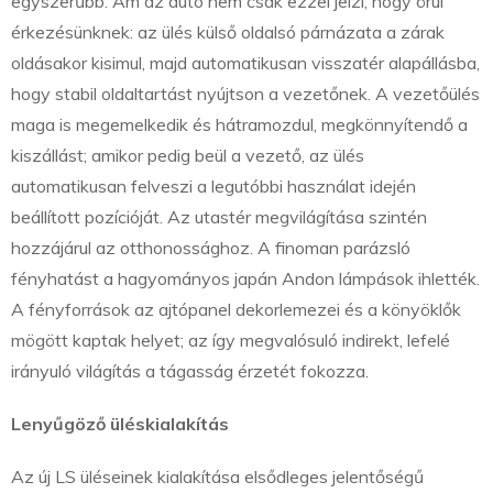
egyszerűbb. Ám az autó nem csak ezzel jelzi, hogy örül
érkezésünknek: az ülés külső oldalsó párnázata a zárak
oldásakor kisimul, majd automatikusan visszatér alapállásba,
hogy stabil oldaltartást nyújtson a vezetőnek. A vezetőülés
maga is megemelkedik és hátramozdul, megkönnyítendő a
kiszállást; amikor pedig beül a vezető, az ülés
automatikusan felveszi a legutóbbi használat idején
beállított pozícióját. Az utastér megvilágítása szintén
hozzájárul az otthonossághoz. A finoman parázsló
fényhatást a hagyományos japán Andon lámpások ihlették.
A fényforrások az ajtópanel dekorlemezei és a könyöklők
mögött kaptak helyet; az így megvalósuló indirekt, lefelé
irányuló világítás a tágasság érzetét fokozza.
Lenyűgöző üléskialakítás
Az új LS üléseinek kialakítása elsődleges jelentőségű