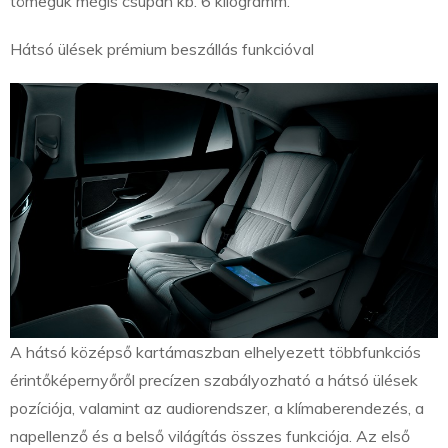
tömegük mégis csupán kb. 6 kilogramm.
Hátsó ülések prémium beszállás funkcióval
A hátsó középső kartámaszban elhelyezett többfunkciós
érintőképernyőről precízen szabályozható a hátsó ülések
pozíciója, valamint az audiorendszer, a klímaberendezés, a
napellenző és a belső világítás összes funkciója. Az első