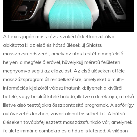
A Lexus japán masszázs-szakértőkkel konzultálva
alakította ki az első és hátsó ülések új Shiatsu
masszázsrendszerét, amely az utas testét a megfelelő
helyen, a megfelelő erővel, hüvelykujj méretű felületen
megnyomva segíti az ellazulást. Az első üléseken ötféle
masszázsprogram áll rendelkezésre, amelyeket a multi-
információs kijelzőről választhatunk ki: ilyenek a kívülről
befelé, vagy belülről kifelé haladó, illetve a deréktájra, a felső
illetve alsó testtájakra összpontosító programok. A sofőr így
autóvezetés közben, zavartalanul frissülhet fel. A hátsó
üléseken továbbfejlesztett masszázsfunkció vár, amelynek
felülete immár a combokra és a hátra is kiterjed. A világon