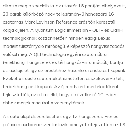
alkotta meg a specialista; az utastér 16 pontján elhelyezett,
23 darab különböző nagy teljesítményű hangszóró 16
csatornás Mark Levinson Reference erősítőn keresztül
kapja a jelen. A Quantum Logic Immersion – QLI – és ClariFi
technológiáknak köszönhetően minden eddigi Lexus
modellt túlszárnyaló minőségű, elképesztő hangvisszaadás
valósul meg. A QLI technológia egyéni csatornákra
(énekhang, hangszerek és térhangzás-információk) bontja
az audiojelet, így az eredetihez hasonló elrendezést kapunk.
Ezeket az audio csatornákat ismételten összekeverve telt,
térbeli hangzást kapunk. Az új rendszert mértékadóként
fejlesztették, azzal a céllal, hogy a következő 10 évben
ehhez mérjék magukat a versenytársak.
Az autó alapfelszereléséhez egy 12 hangszórós Pioneer
prémium audiorendszer tartozik, amelyet kifejezetten az LS