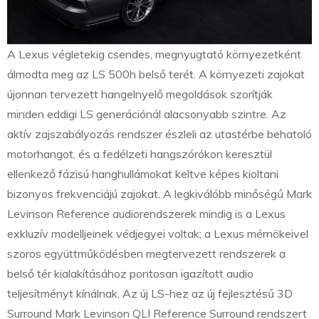
A Lexus végletekig csendes, megnyugtató környezetként
álmodta meg az LS 500h belső terét. A környezeti zajokat
újonnan tervezett hangelnyelő megoldások szorítják
minden eddigi LS generációnál alacsonyabb szintre. Az
aktív zajszabályozás rendszer észleli az utastérbe behatoló
motorhangot, és a fedélzeti hangszórókon keresztül
ellenkező fázisú hanghullámokat keltve képes kioltani
bizonyos frekvenciájú zajokat. A legkiválóbb minőségű Mark
Levinson Reference audiorendszerek mindig is a Lexus
exkluzív modelljeinek védjegyei voltak; a Lexus mérnökeivel
szoros együttműködésben megtervezett rendszerek a
belső tér kialakításához pontosan igazított audio
teljesítményt kínálnak. Az új LS-hez az új fejlesztésű 3D
Surround Mark Levinson QLI Reference Surround rendszert