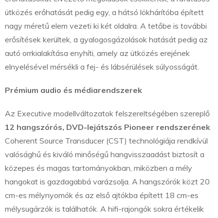
ütközés erőhatását pedig egy, a hátsó lökhárítóba épített
nagy méretű elem vezeti ki két oldalra. A tetőbe is további
erősítések kerültek, a gyalogosgázolások hatását pedig az
autó orrkialakítása enyhíti, amely az ütközés erejének
elnyelésével mérsékli a fej- és lábsérülések súlyosságát.
Prémium audio és médiarendszerek
Az Executive modellváltozatok felszereltségében szereplő
12 hangszórós, DVD-lejátszós Pioneer rendszerének
Coherent Source Transducer (CST) technológiája rendkívül
valósághű és kiváló minőségű hangvisszaadást biztosít a
közepes és magas tartományokban, miközben a mély
hangokat is gazdagabbá varázsolja. A hangszórók közt 20
cm-es mélynyomók és az első ajtókba épített 18 cm-es
mélysugárzók is találhatók. A hifi-rajongók sokra értékelik