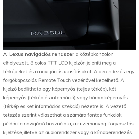
A Lexus navigációs rendszer
a középkonzolon
elhelyezett, 8 colos TFT LCD kijelzőn jeleníti meg a
térképeket és a navigációs utasításokat. A berendezés egy
forgókapcsolós Remote Touch vezérlővel kezelhető. A
kijelző beállítható egy képernyős (teljes térkép), két
képernyős (térkép és információ) vagy három képernyős
(térkép és két információs szekció) nézetre is. A vezető
tetszés szerint választhat a számára fontos funkciók,
például a navigáció használata, az üzemanyag-fogyasztás
kijelzése, illetve az audiorendszer vagy a klímaberendezés