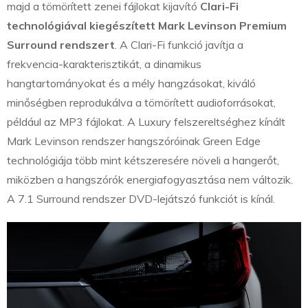
majd a tömörített zenei fájlokat kijavító
Clari-Fi
technológiával kiegészített Mark Levinson Premium
Surround rendszert
. A Clari-Fi funkció javítja a
frekvencia-karakterisztikát, a dinamikus
hangtartományokat és a mély hangzásokat, kiváló
minőségben reprodukálva a tömörített audioforrásokat,
például az MP3 fájlokat. A Luxury felszereltséghez kínált
Mark Levinson rendszer hangszóróinak Green Edge
technológiája több mint kétszeresére növeli a hangerőt,
miközben a hangszórók energiafogyasztása nem változik.
A 7.1 Surround rendszer DVD-lejátszó funkciót is kínál.