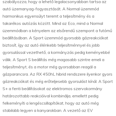
szabályozza, hogy a lehető legalacsonyabban tartsa az
autó üzemanyag-fogyasztását. A Normal üzemmód
harmonikus egyensúlyt teremt a teljesítmény és a
takarékos autózás között. Mind az Eco, mind a Normal
üzemmódban a kényelem az elsőrendű szempont a futómű
beállításában. A Sport üzemmód gyorsabb gázreakciókat
biztosít, így az autó élénkebb teljesítménnyel és jobb
gyorsulással vezethető, a kormányzás pedig keményebbé
válik. A Sport S beállítás még magasabb szintre emeli a
teljesítményt, és a motor még gyorsabban reagál a
gázparancsra. Az RX 450hL hibrid rendszere ilyenkor gyors
gázreakciókat és még erőteljesebb gyorsulást kínál. A Sport
S+ a fenti beállításokat az elektromos szervokormány
határozottabb reakcióival kombinálja, emellett pedig
felkeményíti a lengéscsillapítókat, hogy az autó még
stabilabb legyen a kanyarokban. A vezető az EV