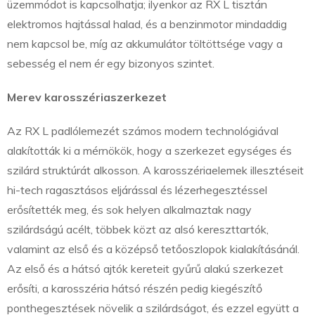
üzemmódot is kapcsolhatja; ilyenkor az RX L tisztán
elektromos hajtással halad, és a benzinmotor mindaddig
nem kapcsol be, míg az akkumulátor töltöttsége vagy a
sebesség el nem ér egy bizonyos szintet.
Merev karosszériaszerkezet
Az RX L padlólemezét számos modern technológiával
alakították ki a mérnökök, hogy a szerkezet egységes és
szilárd struktúrát alkosson. A karosszériaelemek illesztéseit
hi-tech ragasztásos eljárással és lézerhegesztéssel
erősítették meg, és sok helyen alkalmaztak nagy
szilárdságú acélt, többek közt az alsó kereszttartók,
valamint az első és a középső tetőoszlopok kialakításánál.
Az első és a hátsó ajtók kereteit gyűrű alakú szerkezet
erősíti, a karosszéria hátsó részén pedig kiegészítő
ponthegesztések növelik a szilárdságot, és ezzel együtt a