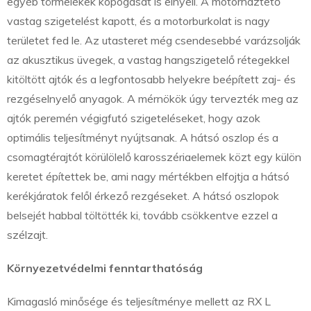
egyéb törmelékek kopogását is elnyeli. A motorháztető
vastag szigetelést kapott, és a motorburkolat is nagy
területet fed le. Az utasteret még csendesebbé varázsolják
az akusztikus üvegek, a vastag hangszigetelő rétegekkel
kitöltött ajtók és a legfontosabb helyekre beépített zaj- és
rezgéselnyelő anyagok. A mérnökök úgy tervezték meg az
ajtók peremén végigfutó szigeteléseket, hogy azok
optimális teljesítményt nyújtsanak. A hátsó oszlop és a
csomagtérajtót körülölelő karosszériaelemek közt egy külön
keretet építettek be, ami nagy mértékben elfojtja a hátsó
kerékjáratok felől érkező rezgéseket. A hátsó oszlopok
belsejét habbal töltötték ki, tovább csökkentve ezzel a
szélzajt.
Környezetvédelmi fenntarthatóság
Kimagasló minősége és teljesítménye mellett az RX L