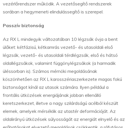
vezérlőrendszer működik. A vezetősegítő rendszerek
sorában a hegymeneti elindulássegítő is szerepel.
Passzív biztonság
Az RX L mindegyik változatában 10 légzsák óvja a bent
ülőket: kétfázisú, kétkamrás vezető- és utasoldali első
légzsák, vezető- és utasoldali térdlégzsák, első és hátsó
oldallégzsákok, valamint függönylégzsákok (a harmadik
üléssorban is). Számos mérnöki megoldásának
köszönhetően az RX L karosszériaszerkezete magas fokú
biztonságot kínál az utasok számára. Ilyen például a
frontális ütközések energiájának jobban ellenálló
keretszerkezet, illetve a nagy szilárdságú acélból készült
elemek, amelyek mérséklik az utastér deformációját. Az
oldalirányú ütközések súlyosságát az energiát elnyelő és az
erőhatásokat elvezető megoldások csökkentik, a ráfutásos