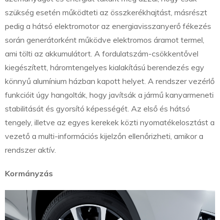
szükség esetén működteti az összkerékhajtást, másrészt
pedig a hátsó elektromotor az energiavisszanyerő fékezés
során generátorként működve elektromos áramot termel,
ami tölti az akkumulátort. A fordulatszám-csökkentővel
kiegészített, háromtengelyes kialakítású berendezés egy
könnyű alumínium házban kapott helyet. A rendszer vezérlő
funkcióit úgy hangolták, hogy javítsák a jármű kanyarmeneti
stabilitását és gyorsító képességét. Az első és hátsó
tengely, illetve az egyes kerekek közti nyomatékelosztást a
vezető a multi-információs kijelzőn ellenőrizheti, amikor a
rendszer aktív.
Kormányzás