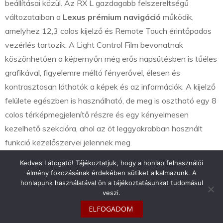
beállításai közül. Az RX L gazdagabb felszereltségű
változataiban a
Lexus prémium navigáció
működik,
amelyhez 12,3 colos kijelző és Remote Touch érintőpados
vezérlés tartozik. A Light Control Film bevonatnak
köszönhetően a képernyőn még erős napsütésben is tűéles
grafikával, figyelemre méltó fényerővel, élesen és
kontrasztosan láthatók a képek és az információk. A kijelző
felülete egészben is használható, de meg is osztható egy 8
colos térképmegjelenítő részre és egy kényelmesen
kezelhető szekcióra, ahol az öt leggyakrabban használt
funkció kezelőszervei jelennek meg.
Kedves Látogató! Tájékoztatjuk, hogy a honlap felhasználói
élmény fokozásának érdekében sütiket alkalmazunk. A
honlapunk használatával ön a tájékoztatásunkat tudomásul
veszi.
info@toyotaclub.hu
ELFOGADOM
Copyright © 2026
Toyota Klub Magyarország