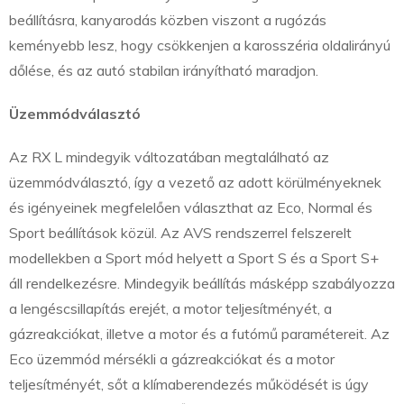
beállításra, kanyarodás közben viszont a rugózás
keményebb lesz, hogy csökkenjen a karosszéria oldalirányú
dőlése, és az autó stabilan irányítható maradjon.
Üzemmódválasztó
Az RX L mindegyik változatában megtalálható az
üzemmódválasztó, így a vezető az adott körülményeknek
és igényeinek megfelelően választhat az Eco, Normal és
Sport beállítások közül. Az AVS rendszerrel felszerelt
modellekben a Sport mód helyett a Sport S és a Sport S+
áll rendelkezésre. Mindegyik beállítás másképp szabályozza
a lengéscsillapítás erejét, a motor teljesítményét, a
gázreakciókat, illetve a motor és a futómű paramétereit. Az
Eco üzemmód mérsékli a gázreakciókat és a motor
teljesítményét, sőt a klímaberendezés működését is úgy