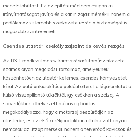
menetstabilitást. Ez az építési mód nem csupán az
irányíthatóságot javítja és a kabin zajait mérsékli, hanem a
padlólemez szilárdabb szerkezete révén a biztonságot is
magasabb szintre emeli.
Csendes utastér: csekély zajszint és kevés rezgés
Az RX L rendkívül merev karosszéria/futóműszerkezete
számos olyan megoldást tartalmaz, amelyeknek
köszönhetően az utastér kellemes, csendes környezetet
kínál. Az autó orrkialakítása például eltereli a légáramlatot a
külső visszapillantó tükröktől, így csökken a szélzaj. A
sárvédőkben elhelyezett műanyag borítás
megakadályozza, hogy a motorzaj beszűrődjön az
utastérbe, és az első kerékjáratokban alkalmazott anyag
nemcsak az útzajt mérsékli, hanem a felverődő kavicsok és