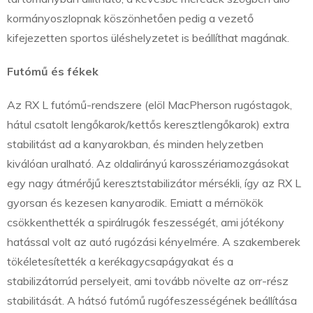
kormányoszlopnak köszönhetően pedig a vezető
kifejezetten sportos üléshelyzetet is beállíthat magának.
Futómű és fékek
Az RX L futómű-rendszere (elöl MacPherson rugóstagok,
hátul csatolt lengőkarok/kettős keresztlengőkarok) extra
stabilitást ad a kanyarokban, és minden helyzetben
kiválóan uralható. Az oldalirányú karosszériamozgásokat
egy nagy átmérőjű keresztstabilizátor mérsékli, így az RX L
gyorsan és kezesen kanyarodik. Emiatt a mérnökök
csökkenthették a spirálrugók feszességét, ami jótékony
hatással volt az autó rugózási kényelmére. A szakemberek
tökéletesítették a kerékagycsapágyakat és a
stabilizátorrúd perselyeit, ami tovább növelte az orr-rész
stabilitását. A hátsó futómű rugófeszességének beállítása