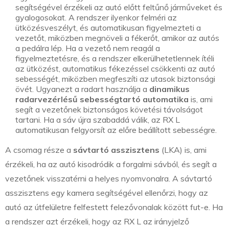
segítségével érzékeli az autó előtt feltűnő járműveket és
gyalogosokat. A rendszer ilyenkor felméri az
ütközésveszélyt, és automatikusan figyelmezteti a
vezetőt, miközben megnöveli a fékerőt, amikor az autós
a pedálra lép. Ha a vezető nem reagál a
figyelmeztetésre, és a rendszer elkerülhetetlennek ítéli
az ütközést, automatikus fékezéssel csökkenti az autó
sebességét, miközben megfeszíti az utasok biztonsági
övét. Ugyanezt a radart használja a
dinamikus
radarvezérlésű sebességtartó automatika
is, ami
segít a vezetőnek biztonságos követési távolságot
tartani. Ha a sáv újra szabaddá válik, az RX L
automatikusan felgyorsít az előre beállított sebességre.
A csomag része a
sávtartó asszisztens
(LKA) is, ami
érzékeli, ha az autó kisodródik a forgalmi sávból, és segít a
vezetőnek visszatérni a helyes nyomvonalra. A sávtartó
asszisztens egy kamera segítségével ellenőrzi, hogy az
autó az útfelületre felfestett felezővonalak között fut-e. Ha
a rendszer azt érzékeli, hogy az RX L az irányjelző