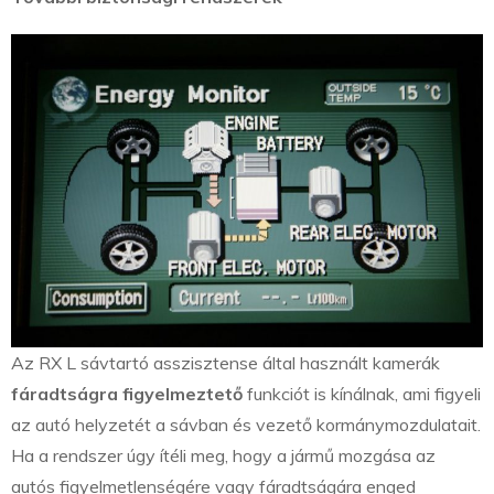
Az RX L sávtartó asszisztense által használt kamerák
fáradtságra figyelmeztető
funkciót is kínálnak, ami figyeli
az autó helyzetét a sávban és vezető kormánymozdulatait.
Ha a rendszer úgy ítéli meg, hogy a jármű mozgása az
autós figyelmetlenségére vagy fáradtságára enged