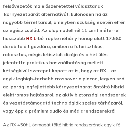
felsővezetők ma előszeretettel választanak
környezetbarát alternatívát, különösen ha az
nagyobb térrel társul, amelyben szükség esetén elfér
az egész család. Az alapmodellnél 11 centiméterrel
hosszabb
RX L
-ből röpke néhány hónap alatt 17.580
darab talált gazdára, amiben a futurisztikus,
robosztus, mégis letisztult dizájn és a hét ülés
jelentette praktikus használhatóság mellett
kétségkívül szerepet kapott az is, hogy az RX L az
egyik leghigh-techebb crossover a piacon, legyen szó
az iparág legfejlettebb környezetbarát öntöltő hibrid
elektromos hajtásáról, az aktív biztonsági rendszerek
és vezetéstámogató technológiák széles tárházáról,
vagy épp a prémium audio és médiarendszerekről.
Az RX 450hL önmagát töltő hibrid rendszerének egyik fő