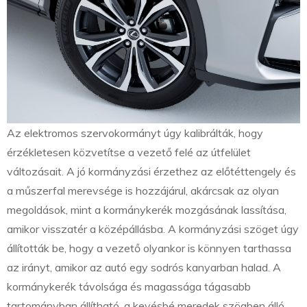
Az elektromos szervokormányt úgy kalibrálták, hogy
érzékletesen közvetítse a vezető felé az útfelület
változásait. A jó kormányzási érzethez az előtéttengely és
a műszerfal merevsége is hozzájárul, akárcsak az olyan
megoldások, mint a kormánykerék mozgásának lassítása,
amikor visszatér a középállásba. A kormányzási szöget úgy
állították be, hogy a vezető olyankor is könnyen tarthassa
az irányt, amikor az autó egy sodrós kanyarban halad. A
kormánykerék távolsága és magassága tágasabb
tartományban állítható, a kevésbé meredek szögben álló