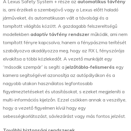
A Lexus Safety System + része az
automatikus távfény
is, ami érzékeli a szembejövő vagy a Lexus előtt haladó
járműveket, és automatikusan vált a távolsági és a
tompított világítás között. A gazdagabb felszereltségű
modellekben
adaptív távfény rendszer
működik, ami nem
tompított fényre kapcsolva, hanem a fénypászma terítését
szabályozva akadályozza meg, hogy az RX L fényszórója
elvakítsa a többi közlekedőt. A vezető munkáját egy
“második szempár” is segíti: a
jelzőtábla-felismerés
egy
kamera segítségével azonosítja az autópályákon és a
nagyobb utakon használatos legfontosabb
figyelmeztetéseket és utasításokat, s ezeket megjeleníti a
multi-információs kijelzőn. Ezzel csökken annak a veszélye,
hogy a vezető figyelmen kívül hagy egy
sebességkorlátozást, sávlezárást vagy más fontos jelzést.
További biztonsági rendszerek