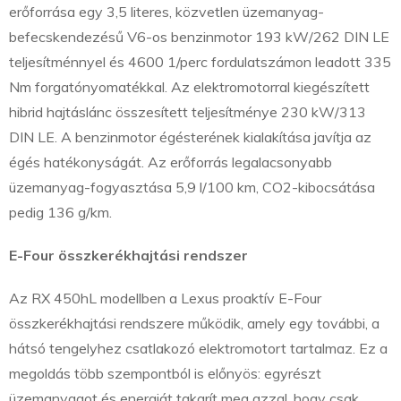
erőforrása egy 3,5 literes, közvetlen üzemanyag-
befecskendezésű V6-os benzinmotor 193 kW/262 DIN LE
teljesítménnyel és 4600 1/perc fordulatszámon leadott 335
Nm forgatónyomatékkal. Az elektromotorral kiegészített
hibrid hajtáslánc összesített teljesítménye 230 kW/313
DIN LE. A benzinmotor égésterének kialakítása javítja az
égés hatékonyságát. Az erőforrás legalacsonyabb
üzemanyag-fogyasztása 5,9 l/100 km, CO2-kibocsátása
pedig 136 g/km.
E-Four összkerékhajtási rendszer
Az RX 450hL modellben a Lexus proaktív E-Four
összkerékhajtási rendszere működik, amely egy további, a
hátsó tengelyhez csatlakozó elektromotort tartalmaz. Ez a
megoldás több szempontból is előnyös: egyrészt
üzemanyagot és energiát takarít meg azzal, hogy csak