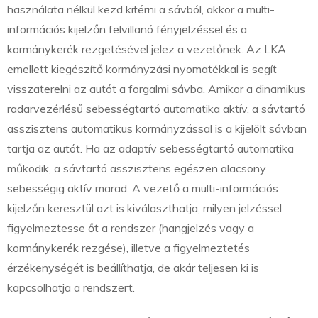
használata nélkül kezd kitérni a sávból, akkor a multi-
információs kijelzőn felvillanó fényjelzéssel és a
kormánykerék rezgetésével jelez a vezetőnek. Az LKA
emellett kiegészítő kormányzási nyomatékkal is segít
visszaterelni az autót a forgalmi sávba. Amikor a dinamikus
radarvezérlésű sebességtartó automatika aktív, a sávtartó
asszisztens automatikus kormányzással is a kijelölt sávban
tartja az autót. Ha az adaptív sebességtartó automatika
működik, a sávtartó asszisztens egészen alacsony
sebességig aktív marad. A vezető a multi-információs
kijelzőn keresztül azt is kiválaszthatja, milyen jelzéssel
figyelmeztesse őt a rendszer (hangjelzés vagy a
kormánykerék rezgése), illetve a figyelmeztetés
érzékenységét is beállíthatja, de akár teljesen ki is
kapcsolhatja a rendszert.