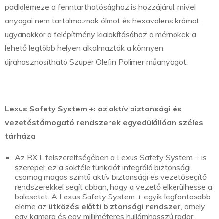
padlólemeze a fenntarthatósághoz is hozzájárul, mivel
anyagai nem tartalmaznak ólmot és hexavalens krómot,
ugyanakkor a felépítmény kialakításához a mérnökök a
lehető legtöbb helyen alkalmazták a könnyen
újrahasznosítható Szuper Olefin Polimer műanyagot.
Lexus Safety System +: az aktív biztonsági és
vezetéstámogató rendszerek egyedülállóan széles
tárháza
Az RX L felszereltségében a Lexus Safety System + is
szerepel; ez a sokféle funkciót integráló biztonsági
csomag magas szintű aktív biztonsági és vezetősegítő
rendszerekkel segít abban, hogy a vezető elkerülhesse a
balesetet. A Lexus Safety System + egyik legfontosabb
eleme az
ütközés előtti biztonsági rendszer
, amely
egy kamera és egy milliméteres hullámhosszú radar