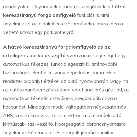
akadályokat. Ugyanezek a radarok szolgálják ki a
hátsó
keresztirányú forgalomfigyelő
funkciót is, ami
figyelmeztet az oldalról érkező járművekre, miközben a
vezető kitolat egy parkolóhelyről.
A hátsó keresztirányú forgalomfigyelő és az
intelligens parkolássegítő szenzorok
segítségét egy
automatikus fékezési funkció egészíti ki, ami további
biztonságot jelent a ki- vagy beparkolás során. Ha a
rendszer akadályt érzékel az autó nyomvonalán, vagy ha
az autós manőverezés közben váratlanul erős gázt ad, az
automatikus fékezés aktiválódik, megakadályozva a
koccanást. Mindegyik modellváltozatban négycsatornás
ABS, vészfékasszissztens, elektronikus fékerőelosztó,
járműstabilitás-vezérlő, kipörgésgátló, abroncsnyomásra
figyelmeztető rendszer és integrált járműdinamikai