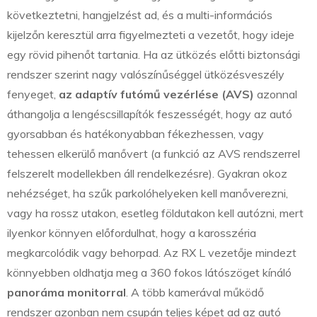
következtetni, hangjelzést ad, és a multi-információs
kijelzőn keresztül arra figyelmezteti a vezetőt, hogy ideje
egy rövid pihenőt tartania. Ha az ütközés előtti biztonsági
rendszer szerint nagy valószínűséggel ütközésveszély
fenyeget,
az adaptív futómű vezérlése (AVS)
azonnal
áthangolja a lengéscsillapítók feszességét, hogy az autó
gyorsabban és hatékonyabban fékezhessen, vagy
tehessen elkerülő manővert (a funkció az AVS rendszerrel
felszerelt modellekben áll rendelkezésre). Gyakran okoz
nehézséget, ha szűk parkolóhelyeken kell manőverezni,
vagy ha rossz utakon, esetleg földutakon kell autózni, mert
ilyenkor könnyen előfordulhat, hogy a karosszéria
megkarcolódik vagy behorpad. Az RX L vezetője mindezt
könnyebben oldhatja meg a 360 fokos látószöget kínáló
panoráma monitorral
. A több kamerával működő
rendszer azonban nem csupán teljes képet ad az autó