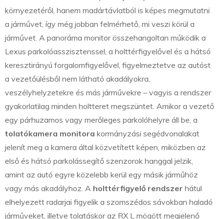
környezetéről, hanem madártávlatból is képes megmutatni
a járművet, így még jobban felmérhető, mi veszi körül a
járművet. A panoráma monitor összehangoltan működik a
Lexus parkolóasszisztenssel, a holttérfigyelővel és a hátsó
keresztirányú forgalomfigyelővel, figyelmeztetve az autóst
a vezetőülésből nem látható akadályokra,
veszélyhelyzetekre és más járművekre – vagyis a rendszer
gyakorlatilag minden holtteret megszüntet. Amikor a vezető
egy párhuzamos vagy merőleges parkolóhelyre áll be, a
tolatókamera monitora
kormányzási segédvonalakat
jelenít meg a kamera által közvetített képen, miközben az
első és hátsó parkolássegítő szenzorok hanggal jelzik,
amint az autó egyre közelebb kerül egy másik járműhöz
vagy más akadályhoz. A
holttérfigyelő rendszer
hátul
elhelyezett radarjai figyelik a szomszédos sávokban haladó
járműveket, illetve tolatáskor az RX L mögött megjelenő