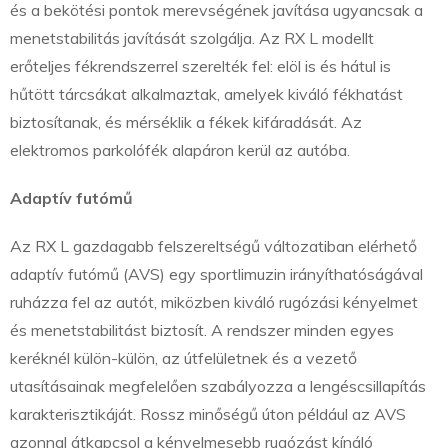
és a bekötési pontok merevségének javítása ugyancsak a
menetstabilitás javítását szolgálja. Az RX L modellt
erőteljes fékrendszerrel szerelték fel: elöl is és hátul is
hűtött tárcsákat alkalmaztak, amelyek kiváló fékhatást
biztosítanak, és mérséklik a fékek kifáradását. Az
elektromos parkolófék alapáron kerül az autóba.
Adaptív futómű
Az RX L gazdagabb felszereltségű változatiban elérhető
adaptív futómű (AVS) egy sportlimuzin irányíthatóságával
ruházza fel az autót, miközben kiváló rugózási kényelmet
és menetstabilitást biztosít. A rendszer minden egyes
keréknél külön-külön, az útfelületnek és a vezető
utasításainak megfelelően szabályozza a lengéscsillapítás
karakterisztikáját. Rossz minőségű úton például az AVS
azonnal átkapcsol a kényelmesebb rugózást kínáló