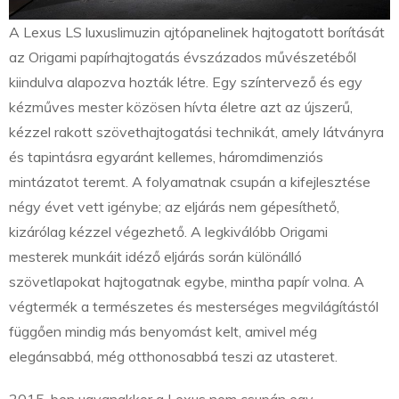
A Lexus LS luxuslimuzin ajtópanelinek hajtogatott borítását
az Origami papírhajtogatás évszázados művészetéből
kiindulva alapozva hozták létre. Egy színtervező és egy
kézműves mester közösen hívta életre azt az újszerű,
kézzel rakott szövethajtogatási technikát, amely látványra
és tapintásra egyaránt kellemes, háromdimenziós
mintázatot teremt. A folyamatnak csupán a kifejlesztése
négy évet vett igénybe; az eljárás nem gépesíthető,
kizárólag kézzel végezhető. A legkiválóbb Origami
mesterek munkáit idéző eljárás során különálló
szövetlapokat hajtogatnak egybe, mintha papír volna. A
végtermék a természetes és mesterséges megvilágítástól
függően mindig más benyomást kelt, amivel még
elegánsabbá, még otthonosabbá teszi az utasteret.
2015-ben ugyanakkor a Lexus nem csupán egy