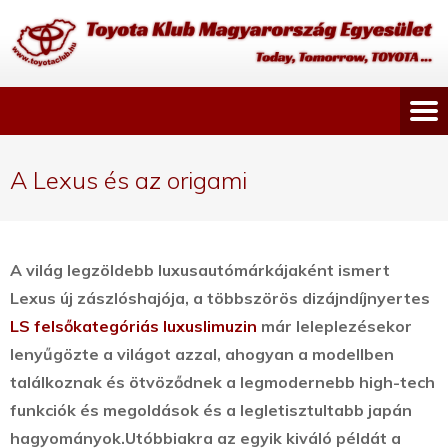
A Lexus és az origami
A világ legzöldebb luxusautómárkájaként ismert
Lexus új zászlóshajója, a többszörös dizájndíjnyertes
LS felsőkategóriás luxuslimuzin
már leleplezésekor
lenyűgözte a világot azzal, ahogyan a modellben
találkoznak és ötvöződnek a legmodernebb high-tech
funkciók és megoldások és a legletisztultabb japán
hagyományok.
Utóbbiakra az egyik kiváló példát a