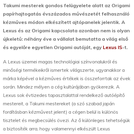
Takumi mesterek gondos felügyelete alatt az Origami
papírhajtogatás évszázados művészetét felhasználó
kézműves módon elkészített ajtópanelek jelentik. A
Lexus és az Origami kapcsolata azonban nem is olyan
újkeletű: néhány éve a vállalat bemutatta a világ első
és egyelőre egyetlen Origami autóját, egy
Lexus IS
-t.
A Lexus üzemei magas technológiai színvonalukról és
minőségi termékeikről ismertek világszerte, ugyanakkor a
márka képével a kézműves értékek is összeforrtak az évek
során. Mindez mélyen a cég kultúrájában gyökerezik. A
Lexus sok évtizedes tapasztalattal rendelkező autóépítő
mestereit, a Takumi mestereket (a szó szabad japán
fordításban kézművest jelent) a cégen belül is különös
tisztelet és megbecsülés övezi. Az ő különleges tehetségük
a biztosíték arra, hogy valamennyi elkészült Lexus