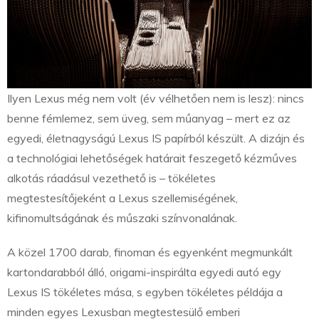
Ilyen Lexus még nem volt (év vélhetően nem is lesz): nincs
benne fémlemez, sem üveg, sem műanyag – mert ez az
egyedi, életnagyságú Lexus IS papírból készült. A dizájn és
a technológiai lehetőségek határait feszegető kézműves
alkotás ráadásul vezethető is – tökéletes
megtestesítőjeként a Lexus szellemiségének,
kifinomultságának és műszaki színvonalának.
A közel 1700 darab, finoman és egyenként megmunkált
kartondarabból álló, origami-inspirálta egyedi autó egy
Lexus IS tökéletes mása, s egyben tökéletes példája a
minden egyes Lexusban megtestesülő emberi