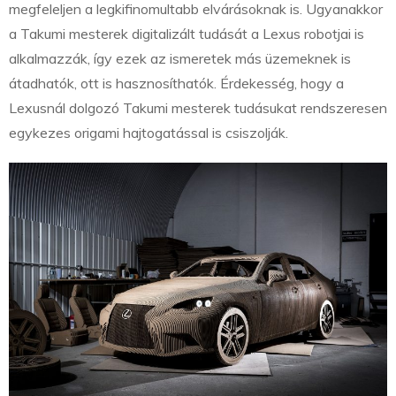
megfeleljen a legkifinomultabb elvárásoknak is. Ugyanakkor
a Takumi mesterek digitalizált tudását a Lexus robotjai is
alkalmazzák, így ezek az ismeretek más üzemeknek is
átadhatók, ott is hasznosíthatók. Érdekesség, hogy a
Lexusnál dolgozó Takumi mesterek tudásukat rendszeresen
egykezes origami hajtogatással is csiszolják.