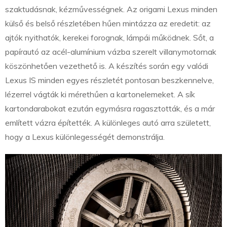
szaktudásnak, kézművességnek. Az origami Lexus minden
külső és belső részletében hűen mintázza az eredetit: az
ajtók nyithatók, kerekei forognak, lámpái működnek. Sőt, a
papírautó az acél-alumínium vázba szerelt villanymotornak
köszönhetően vezethető is. A készítés során egy valódi
Lexus IS minden egyes részletét pontosan beszkennelve,
lézerrel vágták ki mérethűen a kartonelemeket. A sík
kartondarabokat ezután egymásra ragasztották, és a már
említett vázra építették. A különleges autó arra született,
hogy a Lexus különlegességét demonstrálja.