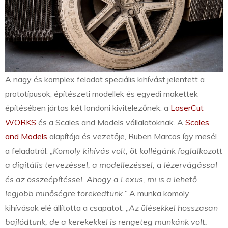
A nagy és komplex feladat speciális kihívást jelentett a
prototípusok, építészeti modellek és egyedi makettek
építésében jártas két londoni kivitelezőnek: a
LaserCut
WORKS
és a Scales and Models vállalatoknak. A
Scales
and Models
alapítója és vezetője, Ruben Marcos így mesél
a feladatról:
„Komoly kihívás volt, öt kollégánk foglalkozott
a digitális tervezéssel, a modellezéssel, a lézervágással
és az összeépítéssel. Ahogy a Lexus, mi is a lehető
legjobb minőségre törekedtünk.”
A munka komoly
kihívások elé állította a csapatot: „
Az ülésekkel hosszasan
bajlódtunk, de a kerekekkel is rengeteg munkánk volt.