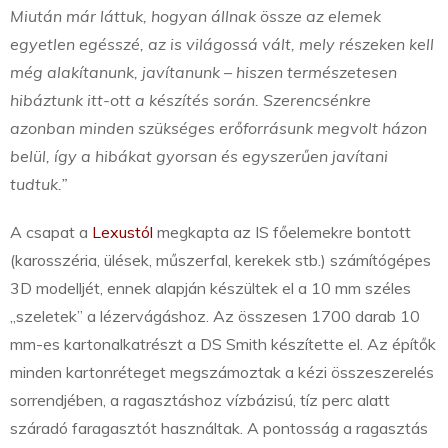
Miután már láttuk, hogyan állnak össze az elemek
egyetlen egésszé, az is világossá vált, mely részeken kell
még alakítanunk, javítanunk – hiszen természetesen
hibáztunk itt-ott a készítés során. Szerencsénkre
azonban minden szükséges erőforrásunk megvolt házon
belül, így a hibákat gyorsan és egyszerűen javítani
tudtuk.”
A csapat a
Lexustól
megkapta az IS főelemekre bontott
(karosszéria, ülések, műszerfal, kerekek stb.) számítógépes
3D modelljét, ennek alapján készültek el a 10 mm széles
„szeletek” a lézervágáshoz. Az összesen 1700 darab 10
mm-es kartonalkatrészt a DS Smith készítette el. Az építők
minden kartonréteget megszámoztak a kézi összeszerelés
sorrendjében, a ragasztáshoz vízbázisú, tíz perc alatt
száradó faragasztót használtak. A pontosság a ragasztás