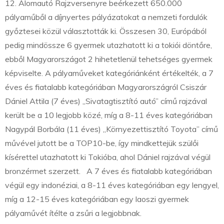
12. Álomautó Rajzversenyre beérkezett 650.000
pályaműből a díjnyertes pályázatokat a nemzeti fordulók
győztesei közül választották ki. Összesen 30, Európából
pedig mindössze 6 gyermek utazhatott ki a tokiói döntőre,
ebből Magyarországot 2 hihetetlenül tehetséges gyermek
képviselte. A pályaműveket kategóriánként értékelték, a 7
éves és fiatalabb kategóriában Magyarországról Csiszár
Dániel Attila (7 éves) „Sivatagtisztító autó” című rajzával
került be a 10 legjobb közé, míg a 8-11 éves kategóriában
Nagypál Borbála (11 éves) „Környezettisztító Toyota” című
művével jutott be a TOP10-be, így mindkettejük szülői
kísérettel utazhatott ki Tokióba, ahol Dániel rajzával végül
bronzérmet szerzett. A 7 éves és fiatalabb kategóriában
végül egy indonéziai, a 8-11 éves kategóriában egy lengyel,
míg a 12-15 éves kategóriában egy laoszi gyermek
pályaművét ítélte a zsűri a legjobbnak.