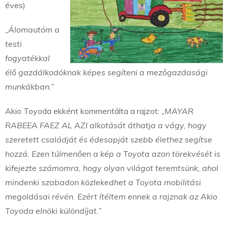
éves)
„Álomautóm a
testi
fogyatékkal
élő gazdálkodóknak képes segíteni a mezőgazdasági
munkákban.”
Akio Toyoda ekként kommentálta a rajzot:
„MAYAR
RABEEA FAEZ AL AZI alkotását áthatja a vágy, hogy
szeretett családját és édesapját szebb élethez segítse
hozzá. Ezen túlmenően a kép a Toyota azon törekvését is
kifejezte számomra, hogy olyan világot teremtsünk, ahol
mindenki szabadon közlekedhet a Toyota mobilitási
megoldásai révén. Ezért ítéltem ennek a rajznak az Akio
Toyoda elnöki különdíjat.”