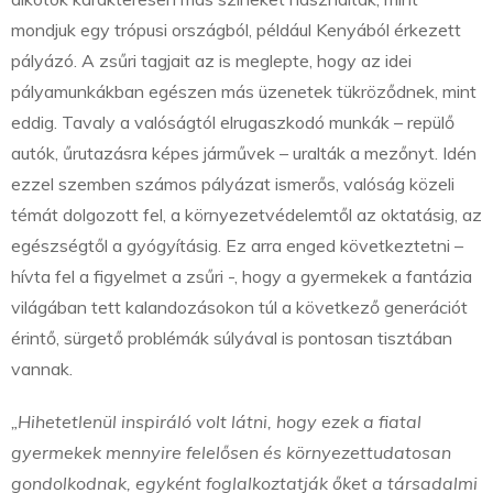
mondjuk egy trópusi országból, például Kenyából érkezett
pályázó. A zsűri tagjait az is meglepte, hogy az idei
pályamunkákban egészen más üzenetek tükröződnek, mint
eddig. Tavaly a valóságtól elrugaszkodó munkák – repülő
autók, űrutazásra képes járművek – uralták a mezőnyt. Idén
ezzel szemben számos pályázat ismerős, valóság közeli
témát dolgozott fel, a környezetvédelemtől az oktatásig, az
egészségtől a gyógyításig. Ez arra enged következtetni –
hívta fel a figyelmet a zsűri -, hogy a gyermekek a fantázia
világában tett kalandozásokon túl a következő generációt
érintő, sürgető problémák súlyával is pontosan tisztában
vannak.
„Hihetetlenül inspiráló volt látni, hogy ezek a fiatal
gyermekek mennyire felelősen és környezettudatosan
gondolkodnak, egyként foglalkoztatják őket a társadalmi