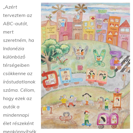
„Azért
terveztem az
ABC-autót,
mert
szeretném, ha
Indonézia
különböző
térségeiben
csökkenne az
írástudatlanok
száma. Célom,
hogy ezek az
autók a
mindennapi
élet részeként
megkönnyítsék