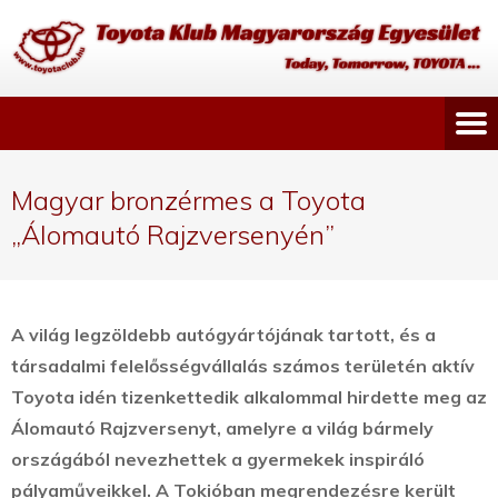
Magyar bronzérmes a Toyota
„Álomautó Rajzversenyén”
A világ legzöldebb autógyártójának tartott, és a
társadalmi felelősségvállalás számos területén aktív
Toyota idén tizenkettedik alkalommal hirdette meg az
Álomautó Rajzversenyt, amelyre a világ bármely
országából nevezhettek a gyermekek inspiráló
pályaműveikkel.
A Tokióban megrendezésre került