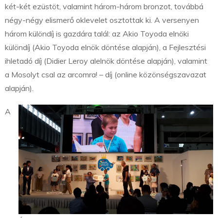
két-két ezüstöt, valamint három-három bronzot, továbbá
négy-négy elismerő oklevelet osztottak ki. A versenyen
három különdíj is gazdára talál: az Akio Toyoda elnöki
különdíj (Akio Toyoda elnök döntése alapján), a Fejlesztési
ihletadó díj (Didier Leroy alelnök döntése alapján), valamint
a Mosolyt csal az arcomra! – díj (online közönségszavazat
alapján).
A