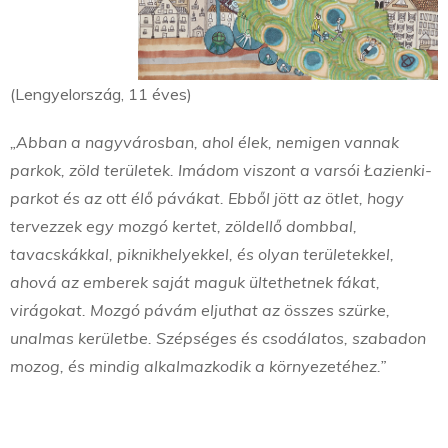
(Lengyelország, 11 éves)
„Abban a nagyvárosban, ahol élek, nemigen vannak
parkok, zöld területek. Imádom viszont a varsói Łazienki-
parkot és az ott élő pávákat. Ebből jött az ötlet, hogy
tervezzek egy mozgó kertet, zöldellő dombbal,
tavacskákkal, piknikhelyekkel, és olyan területekkel,
ahová az emberek saját maguk ültethetnek fákat,
virágokat. Mozgó pávám eljuthat az összes szürke,
unalmas kerületbe. Szépséges és csodálatos, szabadon
mozog, és mindig alkalmazkodik a környezetéhez.”