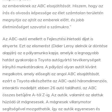
az embereknek az ABC elsajátítását. Hiszem, hogy az
írás és olvasás képessége az élet számtalan területén
megnyitja az ajtót az emberek előtt, és jobb
életminőséget szavatol a számukra.”
Az ABC-autó emellett a Fejlesztési ihletadó díjat is
elnyerte. Ezt az elismerést (Didier Leroy alelnök úr döntése
alapján) az a pályamunka kapja, amelyik a legnagyobb
hatást gyakorolja a Toyota autógyártó tevékenységeit
irányító munkatársakra. A pályázó olyan autót kívánt
megalkotni, amely elősegíti az angol ABC elsajátítását,
ezért a Toyota elkészítette az ABC-autó háromdimenziós,
interaktív modelljét: ebben 26 autó található, az ABC
összes betűjére A-tól Z-ig. Az autók, valamint az alattuk
húzódó út mágnesesek. A mágnesek villanymotor
segítségével mozgathatók, így az autók egyenesen és