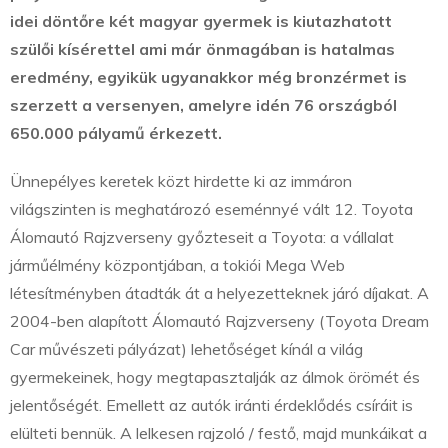
idei döntőre két magyar gyermek is kiutazhatott
szülői kísérettel ami már önmagában is hatalmas
eredmény, egyikük ugyanakkor még bronzérmet is
szerzett a versenyen, amelyre idén 76 országból
650.000 pályamű érkezett.
Ünnepélyes keretek közt hirdette ki az immáron
világszinten is meghatározó eseménnyé vált 12. Toyota
Álomautó Rajzverseny győzteseit a Toyota: a vállalat
járműélmény központjában, a tokiói Mega Web
létesítményben átadták át a helyezetteknek járó díjakat. A
2004-ben alapított Álomautó Rajzverseny (Toyota Dream
Car művészeti pályázat) lehetőséget kínál a világ
gyermekeinek, hogy megtapasztalják az álmok örömét és
jelentőségét. Emellett az autók iránti érdeklődés csíráit is
elülteti bennük. A lelkesen rajzoló / festő, majd munkáikat a