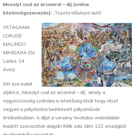
Mosolyt csal az arcomra! – díj (online
közönségszavazás):
„Toyota időutazó autó”
YATAGAMA
LOKUGE
MALINDU
MIHISARA (Sri
Lanka, 14
éves)
Két éve indult
útjára a „Mosolyt csal az arcomra! – díj”, amely a
nagyközönség számára is lehetőség kínál, hogy részt
vegyen a pályázatra beérkezett pályaművek
értékelésében. A díjat a verseny hivatalos weboldalán
leadott szavazatok alapján ítélik oda. Idén 122 országból
és térségből szavaztak.