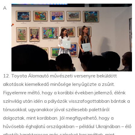
A
12. Toyota Álomautó művészeti versenyre beküldött
alkotások kiemelkedő minősége lenyűgözte a zsűrit.
Figyelemre méltó, hogy a korábbi években jellemző, élénk
színvilág után idén a pályázók visszafogottabban bántak a
tónusokkal, ugyanakkor jóval szélesebb palettáról
dolgoztak, mint korábban. Jól megfigyelhető, hogy a
hűvösebb éghajlatú országokban – például Ukrajnában – élő
alkotók karakteresen más színeket használtak, mint