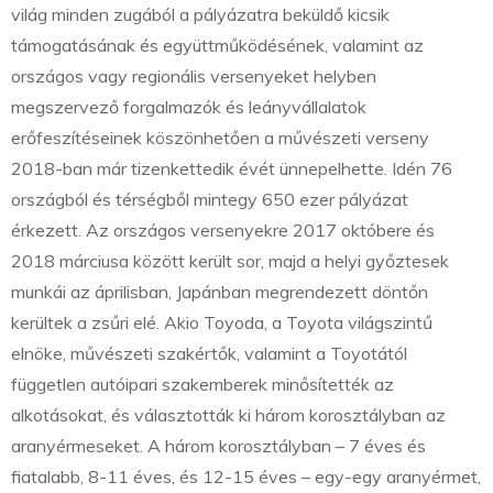
világ minden zugából a pályázatra beküldő kicsik
támogatásának és együttműködésének, valamint az
országos vagy regionális versenyeket helyben
megszervező forgalmazók és leányvállalatok
erőfeszítéseinek köszönhetően a művészeti verseny
2018-ban már tizenkettedik évét ünnepelhette. Idén 76
országból és térségből mintegy 650 ezer pályázat
érkezett. Az országos versenyekre 2017 októbere és
2018 márciusa között került sor, majd a helyi győztesek
munkái az áprilisban, Japánban megrendezett döntőn
kerültek a zsűri elé. Akio Toyoda, a Toyota világszintű
elnöke, művészeti szakértők, valamint a Toyotától
független autóipari szakemberek minősítették az
alkotásokat, és választották ki három korosztályban az
aranyérmeseket. A három korosztályban – 7 éves és
fiatalabb, 8-11 éves, és 12-15 éves – egy-egy aranyérmet,