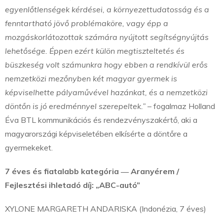
egyenlőtlenségek kérdései, a környezettudatosság és a
fenntartható jövő problémaköre, vagy épp a
mozgáskorlátozottak számára nyújtott segítségnyújtás
lehetősége. Éppen ezért külön megtiszteltetés és
büszkeség volt számunkra hogy ebben a rendkívül erős
nemzetközi mezőnyben két magyar gyermek is
képviselhette pályaművével hazánkat, és a nemzetközi
döntőn is jó eredménnyel szerepeltek.”
– fogalmaz Holland
Éva BTL kommunikációs és rendezvényszakértő, aki a
magyarországi képviseletében elkísérte a döntőre a
gyermekeket.
7 éves és fiatalabb kategória ― Aranyérem /
Fejlesztési ihletadó díj: „ABC-autó”
XYLONE MARGARETH ANDARISKA (Indonézia, 7 éves)