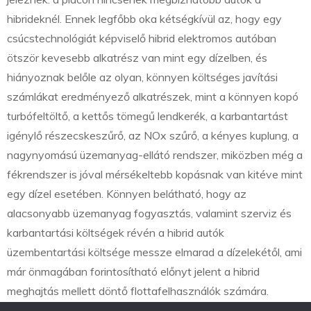
hibrideknél. Ennek legfőbb oka kétségkívül az, hogy egy
csúcstechnológiát képviselő hibrid elektromos autóban
ötször kevesebb alkatrész van mint egy dízelben, és
hiányoznak belőle az olyan, könnyen költséges javítási
számlákat eredményező alkatrészek, mint a könnyen kopó
turbófeltöltő, a kettős tömegű lendkerék, a karbantartást
igénylő részecskeszűrő, az NOx szűrő, a kényes kuplung, a
nagynyomású üzemanyag-ellátó rendszer, miközben még a
fékrendszer is jóval mérsékeltebb kopásnak van kitéve mint
egy dízel esetében. Könnyen belátható, hogy az
alacsonyabb üzemanyag fogyasztás, valamint szerviz és
karbantartási költségek révén a hibrid autók
üzembentartási költsége messze elmarad a dízelekétől, ami
már önmagában forintosítható előnyt jelent a hibrid
meghajtás mellett döntő flottafelhasználók számára.