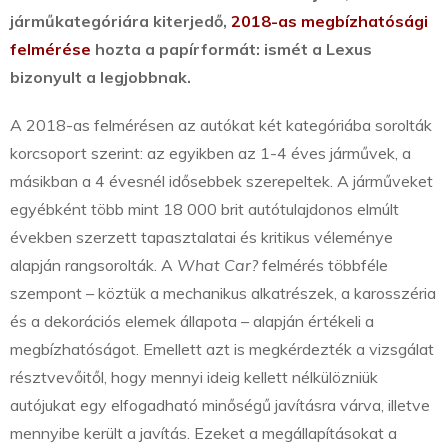
járműkategóriára kiterjedő,
2018-as megbízhatósági
felmérése
hozta a papírformát: ismét a Lexus
bizonyult a legjobbnak.
A 2018-as felmérésen az autókat két kategóriába sorolták
korcsoport szerint: az egyikben az 1-4 éves járművek, a
másikban a 4 évesnél idősebbek szerepeltek. A járműveket
egyébként több mint 18 000 brit autótulajdonos elmúlt
években szerzett tapasztalatai és kritikus véleménye
alapján rangsorolták. A
What Car?
felmérés többféle
szempont – köztük a mechanikus alkatrészek, a karosszéria
és a dekorációs elemek állapota – alapján értékeli a
megbízhatóságot. Emellett azt is megkérdezték a vizsgálat
résztvevőitől, hogy mennyi ideig kellett nélkülözniük
autójukat egy elfogadható minőségű javításra várva, illetve
mennyibe került a javítás. Ezeket a megállapításokat a