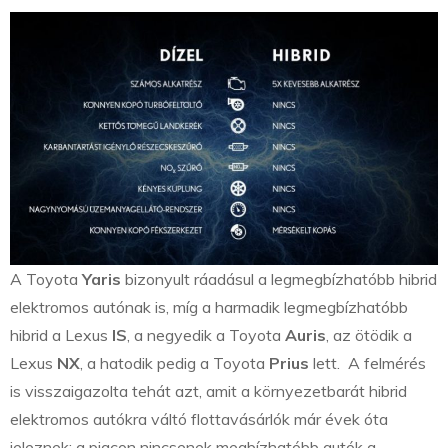
A Toyota
Yaris
bizonyult ráadásul a legmegbízhatóbb hibrid
elektromos autónak is, míg a harmadik legmegbízhatóbb
hibrid a Lexus
IS
, a negyedik a Toyota
Auris
, az ötödik a
Lexus
NX
, a hatodik pedig a Toyota
Prius
lett. A felmérés
is visszaigazolta tehát azt, amit a környezetbarát hibrid
elektromos autókra váltó flottavásárlók már évek óta
jeleznek: a piacon nincsenek megbízhatóbb autók a