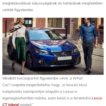
meghibásodások súlyosságának és hatásának megfelelően
vették figyelembe.
Mindkét korcsoportot figyelembe véve, a
What
Car?
csapata megerősítette, hogy „
a hosszú távú
tulajdonlás szempontjai alapján a Lexus a
legmegbízhatóbb márka, ezen belül is a ferdehátú
Lexus
CT hibrid
modell.”