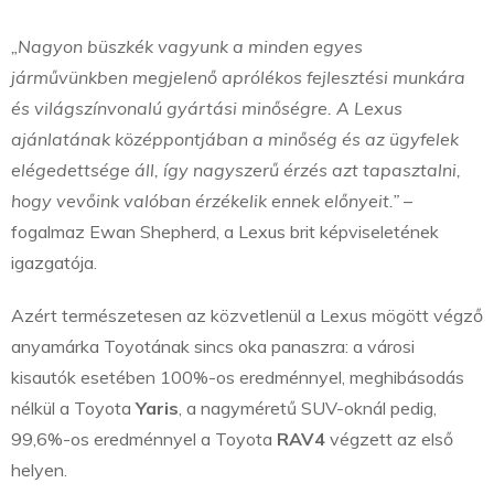
„Nagyon büszkék vagyunk a minden egyes
járművünkben megjelenő aprólékos fejlesztési munkára
és világszínvonalú gyártási minőségre. A Lexus
ajánlatának középpontjában a minőség és az ügyfelek
elégedettsége áll, így nagyszerű érzés azt tapasztalni,
hogy vevőink valóban érzékelik ennek előnyeit.”
–
fogalmaz Ewan Shepherd, a Lexus brit képviseletének
igazgatója.
Azért természetesen az közvetlenül a Lexus mögött végző
anyamárka Toyotának sincs oka panaszra: a városi
kisautók esetében 100%-os eredménnyel, meghibásodás
nélkül a Toyota
Yaris
, a nagyméretű SUV-oknál pedig,
99,6%-os eredménnyel a Toyota
RAV4
végzett az első
helyen.