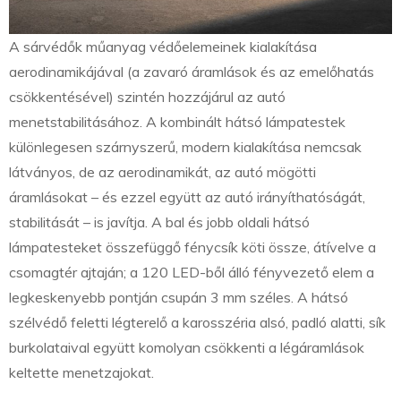
A sárvédők műanyag védőelemeinek kialakítása
aerodinamikájával (a zavaró áramlások és az emelőhatás
csökkentésével) szintén hozzájárul az autó
menetstabilitásához. A kombinált hátsó lámpatestek
különlegesen szárnyszerű, modern kialakítása nemcsak
látványos, de az aerodinamikát, az autó mögötti
áramlásokat – és ezzel együtt az autó irányíthatóságát,
stabilitását – is javítja. A bal és jobb oldali hátsó
lámpatesteket összefüggő fénycsík köti össze, átívelve a
csomagtér ajtaján; a 120 LED-ből álló fényvezető elem a
legkeskenyebb pontján csupán 3 mm széles. A hátsó
szélvédő feletti légterelő a karosszéria alsó, padló alatti, sík
burkolataival együtt komolyan csökkenti a légáramlások
keltette menetzajokat.