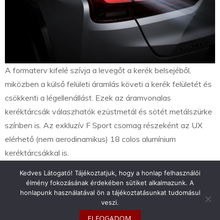
A formaterv kifelé szívja a levegőt a kerék belsejéből,
miközben a külső felületi áramlás követi a kerék felületét és
csökkenti a légellenállást. Ezek az áramvonalas
keréktárcsák válaszhatók ezüstmetál és sötét metálszürke
színben is. Az exkluzív F Sport csomag részeként az UX
elérhető (nem aerodinamikus) 18 colos alumínium
keréktárcsákkal is.
Kedves Látogató! Tájékoztatjuk, hogy a honlap felhasználói
élmény fokozásának érdekében sütiket alkalmazunk. A
honlapunk használatával ön a tájékoztatásunkat tudomásul
veszi.
info@toyotaclub.hu
ELFOGADOM