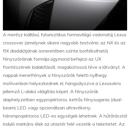
A merész kiállású, futurisztikus formavilágú vadonatúj Lexus
crossover (amelynek sikere nagyobb testvérei, az NX és az
RX diadalútjának ismeretében szinte borítékolható)
fényszóróinak formája úgymond befejezi az UX
frontészének kialakítását, magabiztossá téve a látványt. A
nappali menetfények a fényszórók feletti nyílhegy
motívumban helyezkednek el, hangsúlyozva a Lexusokra
jellemző L-alakú világítási képet. A fényszórók
alaphelyzetben egyprojektoros, kettős fénysugaras (dual-
beam) LED, vagy opcionálisan ultravékony,
háromprojektoros LED-es egységek lehetnek. A hűtőrácstól
induló markáns élek az utastér felé vezetik a tekintetet. Az