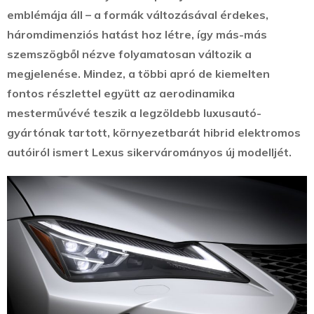
emblémája áll – a formák változásával érdekes,
háromdimenziós hatást hoz létre, így más-más
szemszögből nézve folyamatosan változik a
megjelenése. Mindez, a többi apró de kiemelten
fontos részlettel együtt az aerodinamika
mesterművévé teszik a legzöldebb luxusautó-
gyártónak tartott, környezetbarát hibrid elektromos
autóiról ismert Lexus sikervárományos új modelljét.