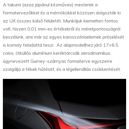
A takumi (azaz japánul kézműves) mesterek a
formatervezőkkel és a mérnökökkel közösen dolgozták ki
az UX összes külső felületét. Munkájuk kiemelten fontos
volt, hiszen 0,01 mm-es értékekről és méretpontosságról
beszélünk, ami már az egyes karosszériaelemek préselését
is komoly feladattá teszi. Az alapmodellhez járó 17×6,5
colos, ötküllős alumínium keréktárcsák aerodinamikus,
úgynevezett Gurney-szárnyas formaterve egyszerre
szolgálja a fékek hűtését, és a légellenállás csökkentését.