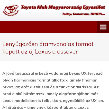
Lenyűgözően áramvonalas formát
kapott az új Lexus crossover
A jövő tavasszal érkező vadonatúj Lexus UX tervezői
olyan harmonikus formát alkottak, amely finoman
ötvözi az erőt a stílussal és a funkcionalitással.
Az
orsó alakú hűtőmaszk, amely alapformájában más
Lexus modelleken is felbukkan, egyedülálló az UX-en.
A hűtőrács – amelynek központjában a Lexus