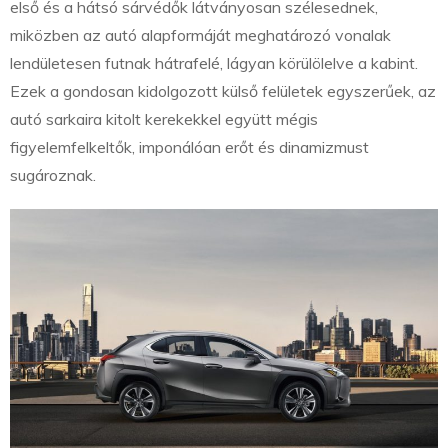
első és a hátsó sárvédők látványosan szélesednek,
miközben az autó alapformáját meghatározó vonalak
lendületesen futnak hátrafelé, lágyan körülölelve a kabint.
Ezek a gondosan kidolgozott külső felületek egyszerűek, az
autó sarkaira kitolt kerekekkel együtt mégis
figyelemfelkeltők, imponálóan erőt és dinamizmust
sugároznak.