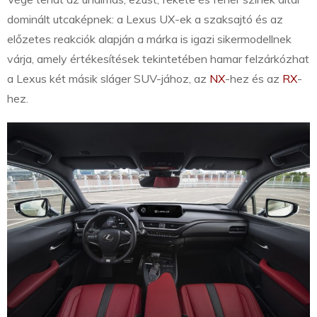
dominált utcaképnek: a Lexus UX-ek a szaksajtó és az
előzetes reakciók alapján a márka is igazi sikermodellnek
várja, amely értékesítések tekintetében hamar felzárkózhat
a Lexus két másik sláger SUV-jához, az
NX
-hez és az
RX
-
hez.