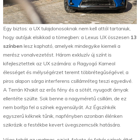
Egy biztos: a UX tulajdonosoknak nem kell attól tartaniuk,
hogy autójuk elsikkad a tömegben: a Lexus UX összesen
13
színben
lesz kapható, amelyek mindegyike kiemeli a
merész vonalvezetést. Három exkluzív új színt is
kifejlesztettek az UX számára: a Ragyogó Karneol
élességet és mélységérzet teremt többrétegűségével, a
piros alapon sárga interferens csillámréteg teszi egyedivé.
A Terrán Khakit az erős fény és a sötét, nyugodt árnyak
ellentéte szülte. Sok benne a nagyméretű csillám, de ez
nem borítja fel a színek egyensúlyát. Az Égszínkék
egyszerű kéknek tűnik, napfényben azonban élénken
szikrázik a festékbe kevert üvegszemcsék hatására.
Vége tehát az unalmas, ezüst, fekete és fehér színek által