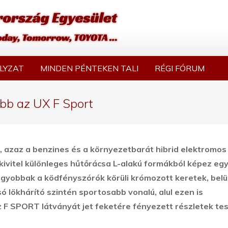
LYZAT
MINDEN PÉNTEKEN TALI
RÉGI FÓRUM
bb az UX F Sport
, azaz a benzines és a környezetbarát hibrid elektromos
ivitel különleges hűtőrácsa L-alakú formákból képez eg
agyobbak a ködfényszórók körüli krómozott keretek, belü
 lökhárító szintén sportosabb vonalú, alul ezen is
 F SPORT látványát jet feketére fényezett részletek tes