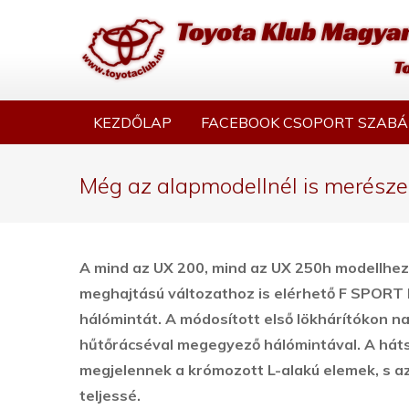
KEZDŐLAP
FACEBOOK CSOPORT SZABÁ
Még az alapmodellnél is merésze
A mind az UX 200, mind az UX 250h modellhez
meghajtású változathoz is elérhető F SPORT k
hálómintát.
A módosított első lökhárítókon n
hűtőrácséval megegyező hálómintával. A hátsó
megjelennek a krómozott L-alakú elemek, s az
teljessé.