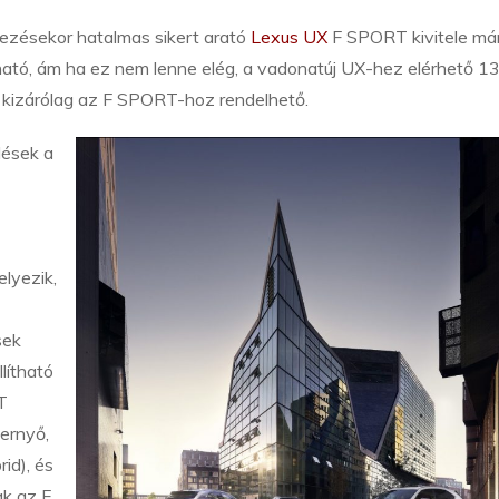
plezésekor hatalmas sikert arató
Lexus UX
F SPORT kivitele má
ható, ám ha ez nem lenne elég, a vadonatúj UX-hez elérhető 1
) kizárólag az F SPORT-hoz rendelhető.
lések a
lyezik,
sek
lítható
T
ernyő,
id), és
k az F