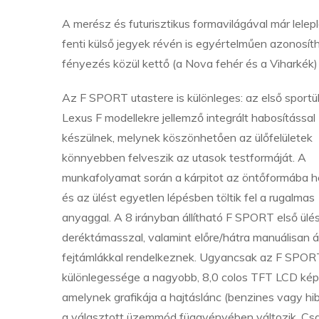
A merész és futurisztikus formavilágával már lele
fenti külső jegyek révén is egyértelműen azonosít
fényezés közül kettő (a Nova fehér és a Viharkék
Az F SPORT utastere is különleges: az első sportü
Lexus F modellekre jellemző integrált habosítással
készülnek, melynek köszönhetően az ülőfelületek
könnyebben felveszik az utasok testformáját. A
munkafolyamat során a kárpitot az öntőformába he
és az ülést egyetlen lépésben töltik fel a rugalmas
anyaggal. A 8 irányban állítható F SPORT első ülé
deréktámasszal, valamint előre/hátra manuálisan ál
fejtámlákkal rendelkeznek. Ugyancsak az F SPOR
különlegessége a nagyobb, 8,0 colos TFT LCD kép
amelynek grafikája a hajtáslánc (benzines vagy hibr
a választott üzemmód függvényében változik. Csa