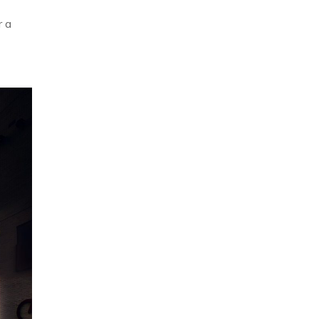
r a
3