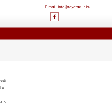
E-mail : info@toyotaclub.hu
yedi
l a
zik