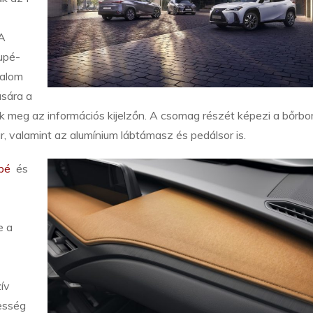
FA
kupé-
talom
sára a
nik meg az információs kijelzőn. A csomag részét képezi a bőrbo
, valamint az alumínium lábtámasz és pedálsor is.
pé
és
e a
ív
esség