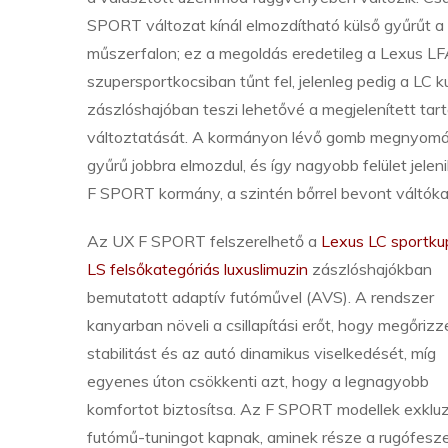
SPORT változat kínál elmozdítható külső gyűrűt a
műszerfalon; ez a megoldás eredetileg a Lexus L
szupersportkocsiban tűnt fel, jelenleg pedig a LC 
zászlóshajóban teszi lehetővé a megjelenített tar
változtatását. A kormányon lévő gomb megnyomá
gyűrű jobbra elmozdul, és így nagyobb felület jele
F SPORT kormány, a szintén bőrrel bevont váltókar
Az UX F SPORT felszerelhető a
Lexus LC sportku
LS felsőkategóriás luxuslimuzin
zászlóshajókban
bemutatott adaptív futóművel (AVS). A rendszer
kanyarban növeli a csillapítási erőt, hogy megőrizz
stabilitást és az autó dinamikus viselkedését, míg
egyenes úton csökkenti azt, hogy a legnagyobb
komfortot biztosítsa. Az F SPORT modellek exkluz
futómű-tuningot kapnak, aminek része a rugófesz