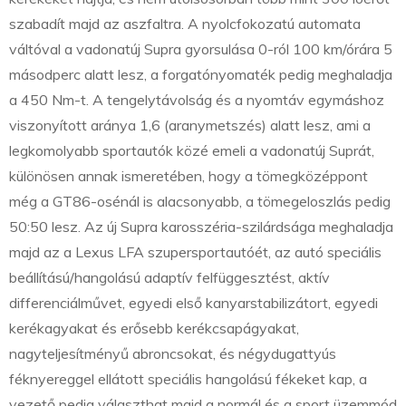
szabadít majd az aszfaltra. A nyolcfokozatú automata
váltóval a vadonatúj Supra gyorsulása 0-ról 100 km/órára 5
másodperc alatt lesz, a forgatónyomaték pedig meghaladja
a 450 Nm-t. A tengelytávolság és a nyomtáv egymáshoz
viszonyított aránya 1,6 (aranymetszés) alatt lesz, ami a
legkomolyabb sportautók közé emeli a vadonatúj Suprát,
különösen annak ismeretében, hogy a tömegközéppont
még a GT86-osénál is alacsonyabb, a tömegeloszlás pedig
50:50 lesz. Az új Supra karosszéria-szilárdsága meghaladja
majd az a Lexus LFA szupersportautóét, az autó speciális
beállítású/hangolású adaptív felfüggesztést, aktív
differenciálművet, egyedi első kanyarstabilizátort, egyedi
kerékagyakat és erősebb kerékcsapágyakat,
nagyteljesítményű abroncsokat, és négydugattyús
féknyereggel ellátott speciális hangolású fékeket kap, a
vezető pedig választhat majd a normál és a sport üzemmód