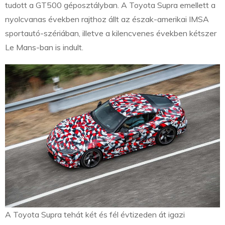
tudott a GT500 géposztályban. A Toyota Supra emellett a
nyolcvanas években rajthoz állt az észak-amerikai IMSA
sportautó-szériában, illetve a kilencvenes években kétszer
Le Mans-ban is indult.
A Toyota Supra tehát két és fél évtizeden át igazi