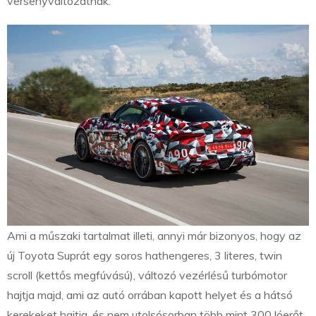
versenyváltozatnak.
Ami a műszaki tartalmat illeti, annyi már bizonyos, hogy az
új Toyota Suprát egy soros hathengeres, 3 literes, twin
scroll (kettős megfúvású), változó vezérlésű turbómotor
hajtja majd, ami az autó orrában kapott helyet és a hátsó
kerekeket hajtja, és nem utolsósorban több mint 300 lóerőt