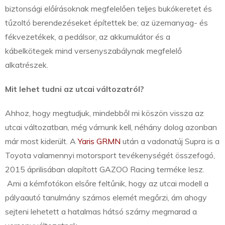
biztonsági előírásoknak megfelelően teljes bukókeretet és
tűzoltó berendezéseket építettek be; az üzemanyag- és
fékvezetékek, a pedálsor, az akkumulátor és a
kábelkötegek mind versenyszabálynak megfelelő
alkatrészek.
Mit lehet tudni az utcai változatról?
Ahhoz, hogy megtudjuk, mindebből mi köszön vissza az
utcai változatban, még várnunk kell, néhány dolog azonban
már most kiderült. A
Yaris GRMN
után a vadonatúj Supra is a
Toyota valamennyi motorsport tevékenységét összefogó,
2015 áprilisában alapított GAZOO Racing terméke lesz.
Ami a kémfotókon elsőre feltűnik, hogy az utcai modell a
pályaautó tanulmány számos elemét megőrzi, ám ahogy
sejteni lehetett a hatalmas hátsó szárny megmarad a