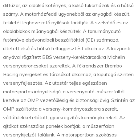
diffúzor, az oldalsó kötények, a külső tükörházak és a hátsó
szárny. A motorházfedél ugyanebből az anyagból készült,
felületét légbevezető nyílások tarkítják. A szélvédő és az
oldalablakok műanyagból készültek. A tanulmányautó
futóműve elsővonalbeli beszállítóktól (OE) származó,
ültetett első és hátsó felfüggesztést alkalmaz. A központi
anyával rögzített BBS verseny-keréktárcsákra Michelin
versenyabroncsokat szereltek. A fékrendszer Brembo
Racing nyergeket és tárcsákat alkalmaz, a kipufogó szintén
versenyfejlesztés. Az utastér teljes egészében
motorsportos irányultságú, a versenyautó-műszerfaltól
kezdve az OMP vezetőülésig és biztonsági övig. Szintén az
OMP szállította a verseny-kormányoszlopra szerelt,
váltófülekkel ellátott, gyorsrögzítős kormánykereket. Az
ajtókat szénszálas panelek borítják, a műszerfalon
versenykijelzőt találunk. A motorsportban szokásos