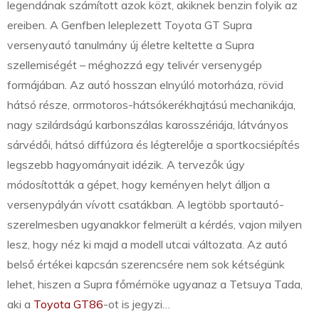
legendának számított azok közt, akiknek benzin folyik az
ereiben. A Genfben leleplezett Toyota GT Supra
versenyautó tanulmány új életre keltette a Supra
szellemiségét – méghozzá egy telivér versenygép
formájában. Az autó hosszan elnyúló motorháza, rövid
hátsó része, orrmotoros-hátsókerékhajtású mechanikája,
nagy szilárdságú karbonszálas karosszériája, látványos
sárvédői, hátsó diffúzora és légterelője a sportkocsiépítés
legszebb hagyományait idézik. A tervezők úgy
módosították a gépet, hogy keményen helyt álljon a
versenypályán vívott csatákban. A legtöbb sportautó-
szerelmesben ugyanakkor felmerült a kérdés, vajon milyen
lesz, hogy néz ki majd a modell utcai változata. Az autó
belső értékei kapcsán szerencsére nem sok kétségünk
lehet, hiszen a Supra főmérnöke ugyanaz a Tetsuya Tada,
aki a
Toyota GT86
-ot is jegyzi…