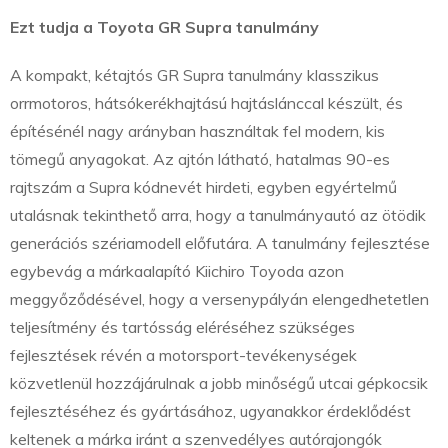
Ezt tudja a Toyota GR Supra tanulmány
A kompakt, kétajtós GR Supra tanulmány klasszikus
orrmotoros, hátsókerékhajtású hajtáslánccal készült, és
építésénél nagy arányban használtak fel modern, kis
tömegű anyagokat. Az ajtón látható, hatalmas 90-es
rajtszám a Supra kódnevét hirdeti, egyben egyértelmű
utalásnak tekinthető arra, hogy a tanulmányautó az ötödik
generációs szériamodell előfutára. A tanulmány fejlesztése
egybevág a márkaalapító Kiichiro Toyoda azon
meggyőződésével, hogy a versenypályán elengedhetetlen
teljesítmény és tartósság eléréséhez szükséges
fejlesztések révén a motorsport-tevékenységek
közvetlenül hozzájárulnak a jobb minőségű utcai gépkocsik
fejlesztéséhez és gyártásához, ugyanakkor érdeklődést
keltenek a márka iránt a szenvedélyes autórajongók