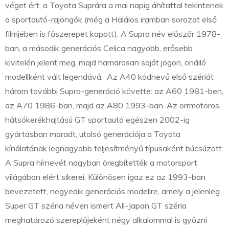
véget ért, a Toyota Suprára a mai napig áhítattal tekintenek
a sportautó-rajongók (még a Halálos iramban sorozat első
filmjében is főszerepet kapott). A Supra név először 1978-
ban, a második generációs Celica nagyobb, erősebb
kivitelén jelent meg, majd hamarosan saját jogon, önálló
modellként vált legendává. Az A40 kódnevű első szériát
három további Supra-generáció követte: az A60 1981-ben,
az A70 1986-ban, majd az A80 1993-ban. Az orrmotoros,
hátsókerékhajtású GT sportautó egészen 2002-ig
gyártásban maradt, utolsó generációja a Toyota
kínálatának legnagyobb teljesítményű típusaként búcsúzott.
A Supra hírnevét nagyban öregbítették a motorsport
világában elért sikerei. Különösen igaz ez az 1993-ban
bevezetett, negyedik generációs modellre, amely a jelenleg
Super GT széria néven ismert All-Japan GT széria
meghatározó szereplőjeként négy alkalommal is győzni