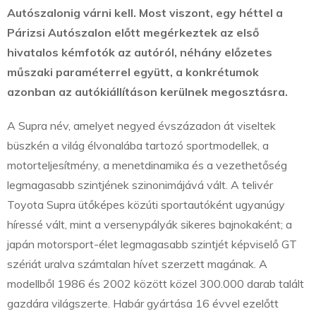
Autószalonig várni kell. Most viszont, egy héttel a
Párizsi Autószalon előtt megérkeztek az első
hivatalos kémfotók az autóról, néhány előzetes
műszaki paraméterrel együtt, a konkrétumok
azonban az autókiállításon kerülnek megosztásra.
A Supra név, amelyet negyed évszázadon át viseltek
büszkén a világ élvonalába tartozó sportmodellek, a
motorteljesítmény, a menetdinamika és a vezethetőség
legmagasabb szintjének szinonimájává vált. A telivér
Toyota Supra ütőképes közúti sportautóként ugyanúgy
híressé vált, mint a versenypályák sikeres bajnokaként; a
japán motorsport-élet legmagasabb szintjét képviselő GT
szériát uralva számtalan hívet szerzett magának. A
modellből 1986 és 2002 között közel 300.000 darab talált
gazdára világszerte. Habár gyártása 16 évvel ezelőtt