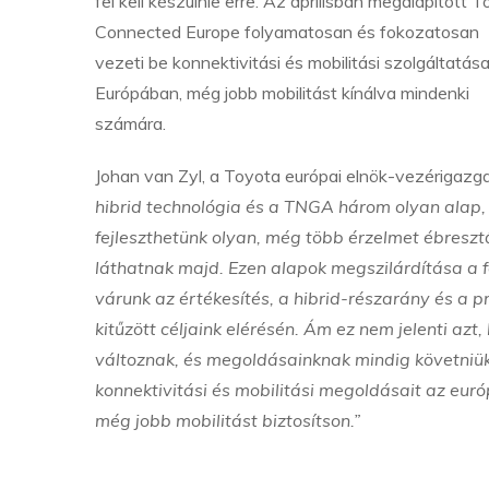
fel kell készülnie erre. Az áprilisban megalapított 
Connected Europe folyamatosan és fokozatosan
vezeti be konnektivitási és mobilitási szolgáltatása
Európában, még jobb mobilitást kínálva mindenki
számára.
Johan van Zyl, a Toyota európai elnök-vezériga
hibrid technológia és a TNGA három olyan alap, 
fejleszthetünk olyan, még több érzelmet ébreszt
láthatnak majd. Ezen alapok megszilárdítása a 
várunk az értékesítés, a hibrid-részarány és a 
kitűzött céljaink elérésén. Ám ez nem jelenti az
változnak, és megoldásainknak mindig követniük
konnektivitási és mobilitási megoldásait az eu
még jobb mobilitást biztosítson.”