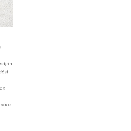
a
andján
dést
san
ámára