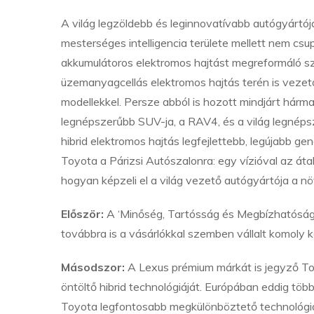
A világ legzöldebb és leginnovatívabb autógyártój
mesterséges intelligencia területe mellett nem csu
akkumulátoros elektromos hajtást megreformáló szi
üzemanyagcellás elektromos hajtás terén is vezető
modellekkel. Persze abból is hozott mindjárt hárma
legnépszerűbb SUV-ja, a RAV4, és a világ legnéps
hibrid elektromos hajtás legfejlettebb, legújabb gene
Toyota a Párizsi Autószalonra: egy vízióval az átala
hogyan képzeli el a világ vezető autógyártója a 
Először:
A ‘Minőség, Tartósság és Megbízhatóság’
továbbra is a vásárlókkal szemben vállalt komoly 
Másodszor:
A Lexus prémium márkát is jegyző Toyo
öntöltő hibrid technológiáját. Európában eddig több m
Toyota legfontosabb megkülönböztető technológiáj