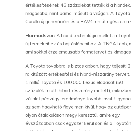
értékesítésének 46 százalékát tették ki a hibride
magasabb, mint bárhol másutt a világon. A Toyota ki
Corolla új generációin és a RAV4-en át egészen a 
Harmadszor:
A hibrid technológia mellett a Toyot
új termékeihez és hajtásláncaihoz. A TNGA több, mi
ami sokkal érzelemdúsabb formatervet és kimagas
A Toyota továbbra is biztos abban, hogy teljesíti 
ra kitűzött értékesítési és hibrid-részarány terveit
1 millió Toyota és 100.000 Lexus eladását (50
százalék fölötti hibrid-részarány mellett), miközbe
vállalat pénzügyi eredménye tovább javul. Ugyana
az sem hagyható figyelmen kívül, hogy az autóipar
olyan átalakuláson megy keresztül, amire egy
évszázadban csak egyszer kerül sor, és a Toyotá