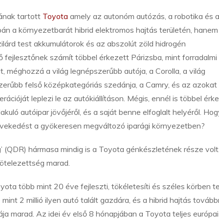
ának tartott
Toyota
amely az autonóm autózás, a robotika és 
pán a környezetbarát hibrid elektromos hajtás területén, hanem
lárd test akkumulátorok és az abszolút zöld hidrogén
 fejlesztőnek számít többel érkezett Párizsba, mint forradalmi
t, méghozzá a világ legnépszerűbb autója, a Corolla, a világ
zerűbb felső középkategóriás szedánja, a Camry, és az azokat 
rációját leplezi le az autókiállításon. Mégis, ennél is többel érk
kuló autóipar jövőjéről, és a saját benne elfoglalt helyéről. Ho
növekedést a gyökeresen megváltozó iparági környezetben?
 (QDR) hármasa mindig is a Toyota génkészletének része volt
kötelezettség marad.
ta több mint 20 éve fejleszti, tökéletesíti és széles körben te
int 2 millió ilyen autó talált gazdára, és a hibrid hajtás továbbr
a marad. Az idei év első 8 hónapjában a Toyota teljes európai