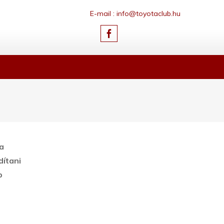
E-mail : info@toyotaclub.hu
a
dítani
b