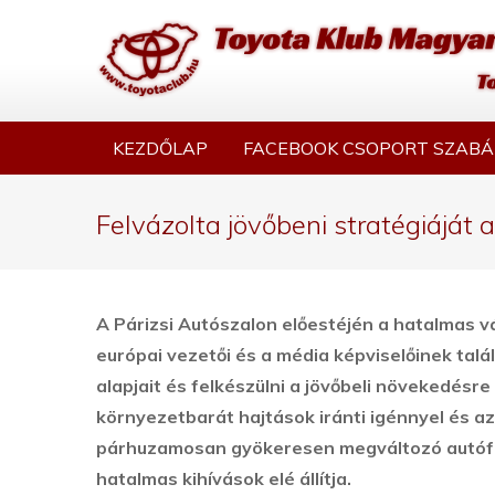
KEZDŐLAP
FACEBOOK CSOPORT SZABÁ
Felvázolta jövőbeni stratégiáját 
A Párizsi Autószalon előestéjén a hatalmas vá
európai vezetői és a média képviselőinek tal
alapjait és felkészülni a jövőbeli növekedésre
környezetbarát hajtások iránti igénnyel és a
párhuzamosan gyökeresen megváltozó autófe
hatalmas kihívások elé állítja.