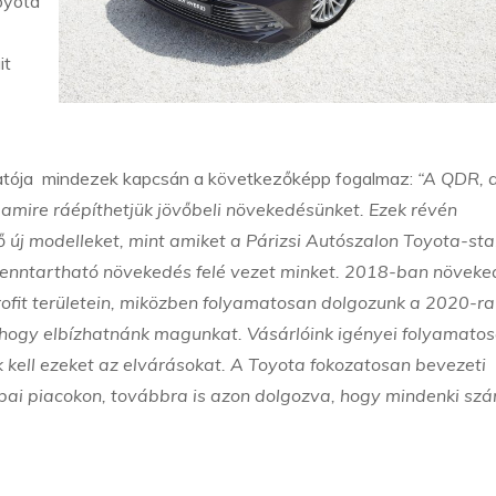
Toyota
it
zgatója mindezek kapcsán a következőképp fogalmaz:
“A QDR, 
amire ráépíthetjük jövőbeli növekedésünket. Ezek révén
ő új modelleket, mint amiket a Párizsi Autószalon Toyota-st
fenntartható növekedés felé vezet minket. 2018-ban növeke
profit területein, miközben folyamatosan dolgozunk a 2020-ra
t, hogy elbízhatnánk magunkat. Vásárlóink igényei folyamato
 kell ezeket az elvárásokat. A Toyota fokozatosan bevezeti
rópai piacokon, továbbra is azon dolgozva, hogy mindenki sz