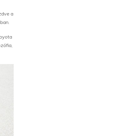
ezdve a
ában.
Toyota
zófia,