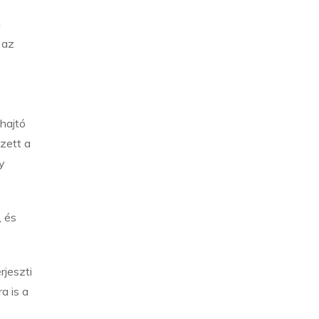
a
 az
hajtó
ezett a
gy
, és
rjeszti
a is a