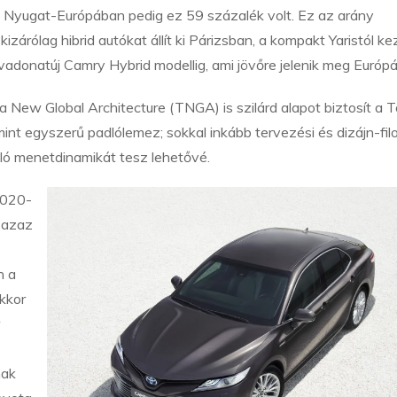
k, Nyugat-Európában pedig ez 59 százalék volt. Ez az arány
zárólag hibrid autókat állít ki Párizsban, a kompakt Yaristól k
vadonatúj Camry Hybrid modellig, ami jövőre jelenik meg Európ
a New Global Architecture (TNGA) is szilárd alapot biztosít a 
nt egyszerű padlólemez; sokkal inkább tervezési és dizájn-filo
ló menetdinamikát tesz lehetővé.
2020-
, azaz
n a
kkor
nak