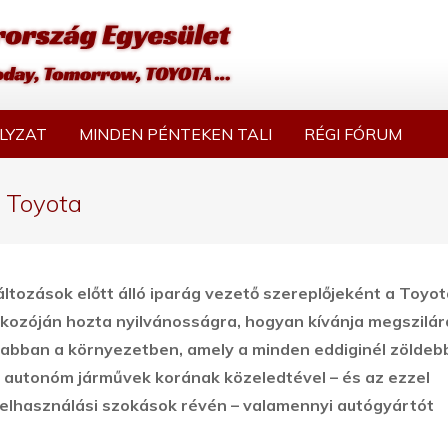
LYZAT
MINDEN PÉNTEKEN TALI
RÉGI FÓRUM
a Toyota
ltozások előtt álló iparág vezető szereplőjeként a Toyot
álkozóján hozta nyilvánosságra, hogyan kívánja megszilár
abban a környezetben, amely a minden eddiginél zöldeb
z autonóm járművek korának közeledtével – és az ezzel
lhasználási szokások révén – valamennyi autógyártót