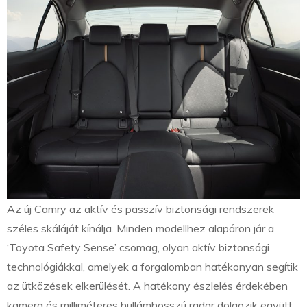
Az új Camry az aktív és passzív biztonsági rendszerek
széles skáláját kínálja. Minden modellhez alapáron jár a
‘Toyota Safety Sense’ csomag, olyan aktív biztonsági
technológiákkal, amelyek a forgalomban hatékonyan segítik
az ütközések elkerülését. A hatékony észlelés érdekében
kamera és milliméteres hullámhosszú radar dolgozik együtt.