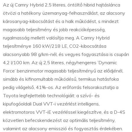
Az új Camry Hybrid 2,5 literes, öntöltő hibrid hajtáslánca
ötvözi a hatékony üzemanyag-felhasználást, az alacsony
károsanyag-kibocsátást és a halk működést, s mindezt
magasabb teljesítmény és jobb reakcióképesség,
rugalmasság mellett valósítja meg. A Camry Hybrid
teljesítménye 160 kW/218 LE, CO2-kibocsátása
alacsonyabb 98 g/km-nél, és vegyes fogyasztása is csupán
4,2 l/100 km. Az új 2,5 literes, négyhengeres ’Dynamic
Force’ benzinmotor magasabb teljesítményű az elődjénél,
simább és kifinomultabb működésű, termikus hatásfoka
pedig világelső, 41%-os. Az erőforrás felsorakoztatja a
Toyota legfejlettebb technológiáit: a szívó- és
kipufogóoldali Dual VVT-i vezérlést intelligens,
elektromotoros VVT-iE vezérléssel kiegészítve, és a D-4S
közvetlen befecskendezést az optimális teljesítmény,
valamint az alacsony emisszió és fogyasztás érdekében.