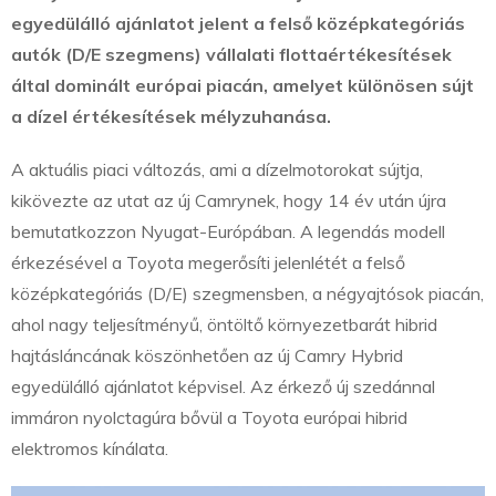
egyedülálló ajánlatot jelent a felső középkategóriás
autók (D/E szegmens) vállalati flottaértékesítések
által dominált európai piacán, amelyet különösen sújt
a dízel értékesítések mélyzuhanása.
A aktuális piaci változás, ami a dízelmotorokat sújtja,
kikövezte az utat az új Camrynek, hogy 14 év után újra
bemutatkozzon Nyugat-Európában. A legendás modell
érkezésével a Toyota megerősíti jelenlétét a felső
középkategóriás (D/E) szegmensben, a négyajtósok piacán,
ahol nagy teljesítményű, öntöltő környezetbarát hibrid
hajtásláncának köszönhetően az új Camry Hybrid
egyedülálló ajánlatot képvisel. Az érkező új szedánnal
immáron nyolctagúra bővül a Toyota európai hibrid
elektromos kínálata.