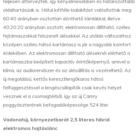
teljesen áttervezték, így kényelmesebben és határozottabb
oldaltartásúak is. Hátul kétféle kialakítást valósítottak meg:
60:40 arányban osztottan dönthető támlákkal, illetve
40:20:20 arányban osztott, elektromosan állítható, széles
fejtámaszokkal felszerelt ülésekkel. Az utóbbi változathoz
középen széles hátsó kartámasz is jár a nagyobb komfort
érdekében. Az elektromosan állítható üléseknél elérhető a
kartámaszba beépített kapacitív érintőképernyő, amivel a
klíma, az audiorendszer és az ülésállítás is vezérelhető. Az
új megoldású, kettős keresztlengőkaros hátsó
felfüggesztéssel a lengéscsillapítók csak kevés helyet
vesznek el a csomagtérből, így az új Camry
poggyászterének befogadóképessége 524 liter.
Vadonatúj, környezetbarát 2,5 literes hibrid
elektromos hajtáslánc