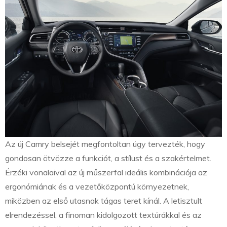
Az új Camry belsejét megfontoltan úgy tervezték, hogy
gondosan ötvözze a funkciót, a stílust és a szakértelmet.
Érzéki vonalaival az új műszerfal ideális kombinációja az
ergonómiának és a vezetőközpontú környezetnek,
miközben az első utasnak tágas teret kínál. A letisztult
elrendezéssel, a finoman kidolgozott textúrákkal és az