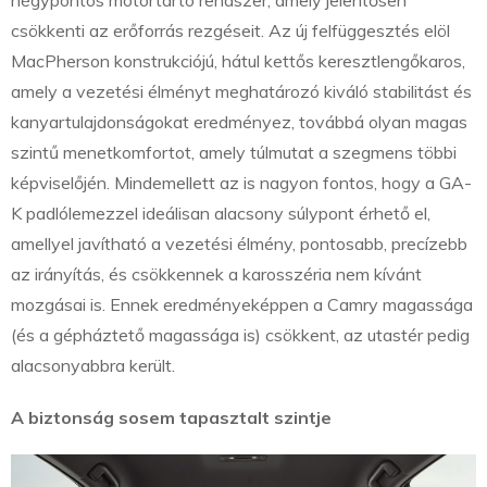
négypontos motortartó rendszer, amely jelentősen
csökkenti az erőforrás rezgéseit. Az új felfüggesztés elöl
MacPherson konstrukciójú, hátul kettős keresztlengőkaros,
amely a vezetési élményt meghatározó kiváló stabilitást és
kanyartulajdonságokat eredményez, továbbá olyan magas
szintű menetkomfortot, amely túlmutat a szegmens többi
képviselőjén. Mindemellett az is nagyon fontos, hogy a GA-
K padlólemezzel ideálisan alacsony súlypont érhető el,
amellyel javítható a vezetési élmény, pontosabb, precízebb
az irányítás, és csökkennek a karosszéria nem kívánt
mozgásai is. Ennek eredményeképpen a Camry magassága
(és a gépháztető magassága is) csökkent, az utastér pedig
alacsonyabbra került.
A biztonság sosem tapasztalt szintje