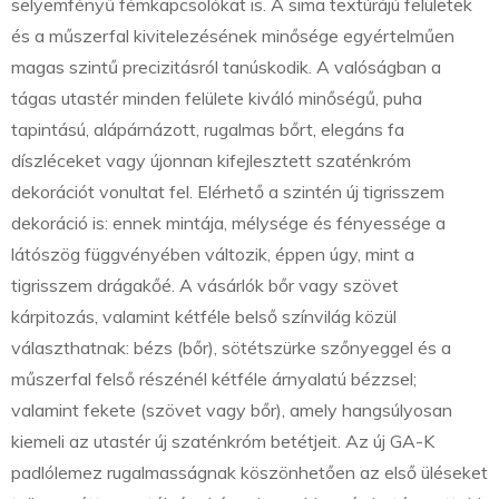
selyemfényű fémkapcsolókat is. A sima textúrájú felületek
és a műszerfal kivitelezésének minősége egyértelműen
magas szintű precizitásról tanúskodik. A valóságban a
tágas utastér minden felülete kiváló minőségű, puha
tapintású, alápárnázott, rugalmas bőrt, elegáns fa
díszléceket vagy újonnan kifejlesztett szaténkróm
dekorációt vonultat fel. Elérhető a szintén új tigrisszem
dekoráció is: ennek mintája, mélysége és fényessége a
látószög függvényében változik, éppen úgy, mint a
tigrisszem drágakőé. A vásárlók bőr vagy szövet
kárpitozás, valamint kétféle belső színvilág közül
választhatnak: bézs (bőr), sötétszürke szőnyeggel és a
műszerfal felső részénél kétféle árnyalatú bézzsel;
valamint fekete (szövet vagy bőr), amely hangsúlyosan
kiemeli az utastér új szaténkróm betétjeit. Az új GA-K
padlólemez rugalmasságnak köszönhetően az első üléseket