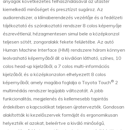
anyagok következetes felhasználásával az utastér
kiemelkedő minőséget és presztízst sugároz. Az
audiorendszer, a klímaberendezés vezérlője és a fedélzeti
tájékoztató és szórakoztató rendszer 8 colos képernyője
észrevétlenül, hézagmentesen simul bele a középkonzol
teljesen sötét, zongoralakk fekete felületébe. Az autó
Human Machine Interface (HMI) rendszere három könnyen
leolvasható képernyőből áll: a kiválóan látható, színes, 10
colos head-up kijelzőből, a 7 colos multi-információs
kijelzőből, és a középkonzolon elhelyezett 8 colos
®
képernyőből, amely magába foglalja a Toyota Touch
2
multimédiás rendszer legújabb változatát. A jobb
funkcionalitás, megjelenés és kellemesebb tapintás
érdekében a kapcsolókat teljesen újratervezték. Gondosan
alakították ki kezelőszervek formáját és ergonomikusan
helyezték el azokat, beleértve a kiváló minőségű,