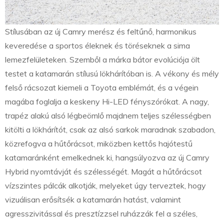
Stílusában az új Camry merész és feltűnő, harmonikus
keveredése a sportos éleknek és töréseknek a sima
lemezfelületeken. Szemből a márka bátor evolúciója ölt
testet a katamarán stílusú lökhárítóban is. A vékony és mély
felső rácsozat kiemeli a Toyota emblémát, és a végein
magába foglalja a keskeny Hi-LED fényszórókat. A nagy,
trapéz alakú alsó légbeömlő majdnem teljes szélességben
kitölti a lökhárítót, csak az alsó sarkok maradnak szabadon,
közrefogva a hűtőrácsot, miközben kettős hajótestű
katamaránként emelkednek ki, hangsúlyozva az új Camry
Hybrid nyomtávját és szélességét. Magát a hűtőrácsot
vízszintes pálcák alkotják, melyeket úgy terveztek, hogy
vizuálisan erősítsék a katamarán hatást, valamint
agresszivitással és presztízzsel ruházzák fel a széles,