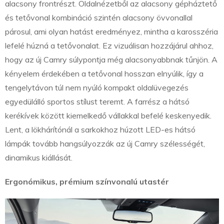
alacsony frontrészt. Oldalnézetből az alacsony gépháztető
és tetővonal kombináció szintén alacsony övvonallal
párosul, ami olyan hatást eredményez, mintha a karosszéria
lefelé húzná a tetővonalat. Ez vizuálisan hozzájárul ahhoz,
hogy az új Camry súlypontja még alacsonyabbnak tűnjön. A
kényelem érdekében a tetővonal hosszan elnyúlik, így a
tengelytávon túl nem nyúló kompakt oldalüvegezés
egyedülálló sportos stílust teremt. A farrész a hátsó
kerékívek között kiemelkedő vállakkal befelé keskenyedik.
Lent, a lökhárítónál a sarkokhoz húzott LED-es hátsó
lámpák tovább hangsúlyozzák az új Camry szélességét,
dinamikus kiállását.
Ergonómikus, prémium színvonalú utastér