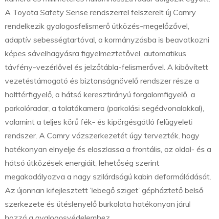
A Toyota Safety Sense rendszerrel felszerelt új Camry
rendelkezik gyalogosfelismerő ütközés-megelőzővel,
adaptív sebességtartóval, a kormányzásba is beavatkozni
képes sávelhagyásra figyelmeztetővel, automatikus
távfény-vezérlővel és jelzőtábla-felismerővel. A kibővített
vezetéstámogató és biztonságnövelő rendszer része a
holttérfigyelő, a hátsó keresztirányú forgalomfigyelő, a
parkolóradar, a tolatókamera (parkolási segédvonalakkal),
valamint a teljes körű fék- és kipörgésgátló felügyeleti
rendszer. A Camry vázszerkezetét úgy tervezték, hogy
hatékonyan elnyelje és eloszlassa a frontális, az oldal- és a
hátsó ütközések energiáit, lehetőség szerint
megakadályozva a nagy szilárdságú kabin deformálódását.
Az újonnan kifejlesztett ’lebegő sziget’ gépháztető belső
szerkezete és ütéslenyelő burkolata hatékonyan járul
hozzá a gyalogosvédelemhez.