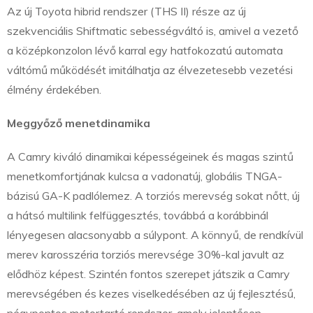
Az új Toyota hibrid rendszer (THS II) része az új
szekvenciális Shiftmatic sebességváltó is, amivel a vezető
a középkonzolon lévő karral egy hatfokozatú automata
váltómű működését imitálhatja az élvezetesebb vezetési
élmény érdekében.
Meggyőző menetdinamika
A Camry kiváló dinamikai képességeinek és magas szintű
menetkomfortjának kulcsa a vadonatúj, globális TNGA-
bázisú GA-K padlólemez. A torziós merevség sokat nőtt, új
a hátsó multilink felfüggesztés, továbbá a korábbinál
lényegesen alacsonyabb a súlypont. A könnyű, de rendkívül
merev karosszéria torziós merevsége 30%-kal javult az
elődhöz képest. Szintén fontos szerepet játszik a Camry
merevségében és kezes viselkedésében az új fejlesztésű,