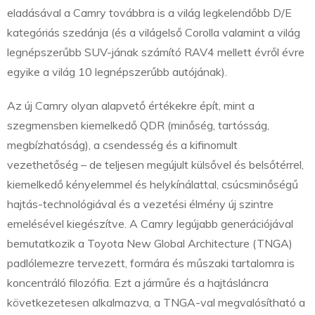
eladásával a Camry továbbra is a világ legkelendőbb D/E
kategóriás szedánja (és a világelső Corolla valamint a világ
legnépszerűbb SUV-jának számító RAV4 mellett évről évre
egyike a világ 10 legnépszerűbb autójának).
Az új Camry olyan alapvető értékekre épít, mint a
szegmensben kiemelkedő QDR (minőség, tartósság,
megbízhatóság), a csendesség és a kifinomult
vezethetőség – de teljesen megújult külsővel és belsőtérrel,
kiemelkedő kényelemmel és helykínálattal, csúcsminőségű
hajtás-technológiával és a vezetési élmény új szintre
emelésével kiegészítve. A Camry legújabb generációjával
bemutatkozik a Toyota New Global Architecture (TNGA)
padlólemezre tervezett, formára és műszaki tartalomra is
koncentráló filozófia. Ezt a járműre és a hajtásláncra
következetesen alkalmazva, a TNGA-val megvalósítható a