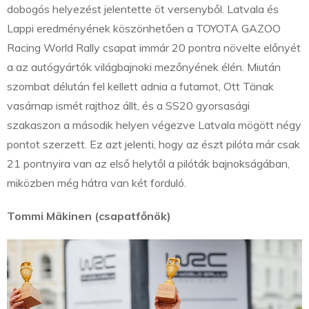
dobogós helyezést jelentette öt versenyből. Latvala és
Lappi eredményének köszönhetően a TOYOTA GAZOO
Racing World Rally csapat immár 20 pontra növelte előnyét
a az autógyártók világbajnoki mezőnyének élén. Miután
szombat délután fel kellett adnia a futamot, Ott Tänak
vasárnap ismét rajthoz állt, és a SS20 gyorsasági
szakaszon a második helyen végezve Latvala mögött négy
pontot szerzett. Ez azt jelenti, hogy az észt pilóta már csak
21 pontnyira van az első helytől a pilóták bajnokságában,
miközben még hátra van két forduló.
Tommi Mäkinen (csapatfőnök)