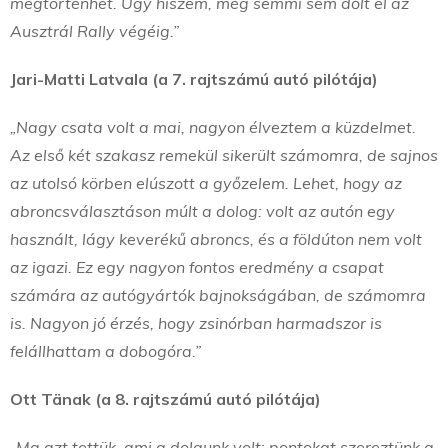
megtörténhet. Úgy hiszem, még semmi sem dőlt el az
Ausztrál Rally végéig.”
Jari-Matti Latvala (a 7. rajtszámú autó pilótája)
„Nagy csata volt a mai, nagyon élveztem a küzdelmet.
Az első két szakasz remekül sikerült számomra, de sajnos
az utolsó körben elúszott a győzelem. Lehet, hogy az
abroncsválasztáson múlt a dolog: volt az autón egy
használt, lágy keverékű abroncs, és a földúton nem volt
az igazi. Ez egy nagyon fontos eredmény a csapat
számára az autógyártók bajnokságában, de számomra
is. Nagyon jó érzés, hogy zsinórban harmadszor is
felállhattam a dobogóra.”
Ott Tänak (a 8. rajtszámú autó pilótája)
„Ma azt tettük, ami a dolgunk volt: pontokat szereztünk a