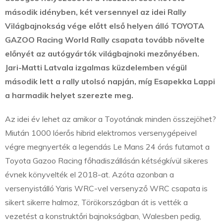
második idényben, két versennyel az idei Rally
Világbajnokság vége előtt első helyen álló TOYOTA
GAZOO Racing World Rally csapata tovább növelte
előnyét az autógyártók világbajnoki mezőnyében.
Jari-Matti Latvala izgalmas küzdelemben végül
második lett a rally utolsó napján, míg Esapekka Lappi
a harmadik helyet szerezte meg.
Az idei év lehet az amikor a Toyotának minden összejöhet?
Miután 1000 lóerős hibrid elektromos versenygépeivel
végre megnyerték a legendás Le Mans 24 órás futamot a
Toyota Gazoo Racing főhadiszállásán kétségkívül sikeres
évnek könyvelték el 2018-at. Azóta azonban a
versenyistálló Yaris WRC-vel versenyző WRC csapata is
sikert sikerre halmoz, Törökországban át is vették a
vezetést a konstruktőri bajnokságban, Walesben pedig,