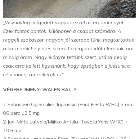
„Viszonylag elégedett vagyok ezzel az eredménnyel.
Ezek fontos pontok, különösen a csapat számára. A
reggeli szakaszon nagyon jól szerepeltünk: megtartottuk
a harmadik helyet és sikerült a legjobb időt elérnünk, ami
mindig öröm. Nagy előnyre tettünk szert, utána pedig
csak arra kellett figyelnünk, hogy épségben eljussunk a
célvonalig, ami sikerült is.”
VÉGEREDMÉNY: WALES RALLY
1 Sebastien Ogier/Julien Ingrassia (Ford Fiesta WRC) 3 óra
06 perc 12,5 mp
2 Jari-Matti Latvala/Miikka Anttila (Toyota Yaris WRC) +
10.6 mp