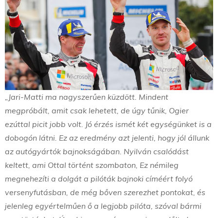
„Jari-Matti ma nagyszerűen küzdött. Mindent
megpróbált, amit csak lehetett, de úgy tűnik, Ogier
ezúttal picit jobb volt. Jó érzés ismét két egységünket is a
dobogón látni. Ez az eredmény azt jelenti, hogy jól állunk
az autógyártók bajnokságában. Nyilván csalódást
keltett, ami Ottal történt szombaton, Ez némileg
megnehezíti a dolgát a pilóták bajnoki címéért folyó
versenyfutásban, de még bőven szerezhet pontokat, és
jelenleg egyértelműen ő a legjobb pilóta, szóval bármi