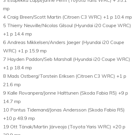
3 Esapekka Lappi/Janne Ferm (Toyota Yaris WRC) + 35.1
mp
4 Craig Breen/Scott Martin (Citroen C3 WRC) +1 p 10.4 mp
5 Thierry Neuville/Nicolas Gilsoul (Hyundai i20 Coupe WRC)
+1 p 14.4 mp
6 Andreas Mikkelsen/Anders Jaeger (Hyundai i20 Coupe
WRC) +1 p 15.9 mp
7 Hayden Paddon/Seb Marshall (Hyundai i20 Coupe WRC)
+1 p 18.4 mp
8 Mads Ostberg/Torstein Eriksen (Citroen C3 WRC) +1 p
21.6 mp
9 Kalle Rovanpera/Jonne Halttunen (Skoda Fabia R5) +9 p
14.7 mp
10 Pontus Tidemand/Jonas Andersson (Skoda Fabia R5)
+10 p 48.9 mp
19 Ott Tänak/Martin Järveoja (Toyota Yaris WRC) +20 p