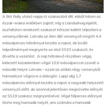
A Brit Rally utolsó napja öt szakaszból állt: ebből három az
észak-walesi erdőkben zajlott, míg a Llandudnoig kijelölt,
aszfaltúton rendezett szakaszt kétszer kellett teljesíteni a
versenyzőknek. Latvala az élen álló versenyző mögött 4,4
másodperces hátránnyal kezdte a napot, de kiváló
teljesítménnyel megnyerte az első SS20 szakaszt, és
átvette a vezetést. A nap hátralevő részében végig
kiélezett küzdelemben végül 10,6 másodperccel szorult a
második helyre Latvala – ezzel az utóbbi négy versenyből
harmadszor végezve a dobogón. Lappi alig 1,7
másodperces előnnyel kezdte a napot a negyedik helyezett
versenyző előtt, de azonnal jelentősen megnövelte előnyét
az SS19 szakasz megnyerésével. Végül félperces előnnyel
őrizte meg harmadik helyét, ami számára a harmadik