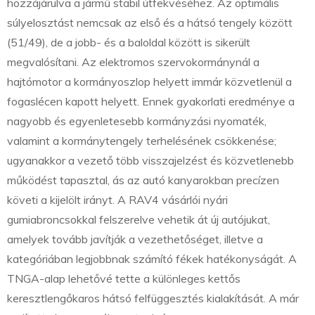
hozzájárulva a jármű stabil útfekvéséhez. Az optimális
súlyelosztást nemcsak az első és a hátsó tengely között
(51/49), de a jobb- és a baloldal között is sikerült
megvalósítani. Az elektromos szervokormánynál a
hajtómotor a kormányoszlop helyett immár közvetlenül a
fogaslécen kapott helyett. Ennek gyakorlati eredménye a
nagyobb és egyenletesebb kormányzási nyomaték,
valamint a kormánytengely terhelésének csökkenése;
ugyanakkor a vezető több visszajelzést és közvetlenebb
működést tapasztal, ás az autó kanyarokban precízen
követi a kijelölt irányt. A RAV4 vásárlói nyári
gumiabroncsokkal felszerelve vehetik át új autójukat,
amelyek tovább javítják a vezethetőséget, illetve a
kategóriában legjobbnak számító fékek hatékonyságát. A
TNGA-alap lehetővé tette a különleges kettős
keresztlengőkaros hátsó felfüggesztés kialakítását. A már