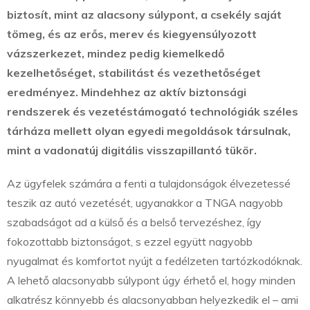
biztosít, mint az alacsony súlypont, a csekély saját
tömeg, és az erős, merev és kiegyensúlyozott
vázszerkezet, mindez pedig kiemelkedő
kezelhetőséget, stabilitást és vezethetőséget
eredményez. Mindehhez az aktív biztonsági
rendszerek és vezetéstámogató technológiák széles
tárháza mellett olyan egyedi megoldások társulnak,
mint a vadonatúj digitális visszapillantó tükör.
Az ügyfelek számára a fenti a tulajdonságok élvezetessé
teszik az autó vezetését, ugyanakkor a TNGA nagyobb
szabadságot ad a külső és a belső tervezéshez, így
fokozottabb biztonságot, s ezzel együtt nagyobb
nyugalmat és komfortot nyújt a fedélzeten tartózkodóknak.
A lehető alacsonyabb súlypont úgy érhető el, hogy minden
alkatrész könnyebb és alacsonyabban helyezkedik el – ami