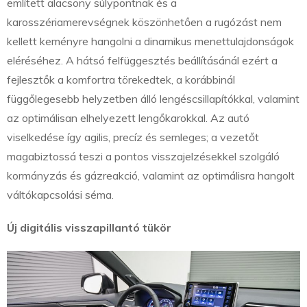
említett alacsony súlypontnak és a
karosszériamerevségnek köszönhetően a rugózást nem
kellett keményre hangolni a dinamikus menettulajdonságok
eléréséhez. A hátsó felfüggesztés beállításánál ezért a
fejlesztők a komfortra törekedtek, a korábbinál
függőlegesebb helyzetben álló lengéscsillapítókkal, valamint
az optimálisan elhelyezett lengőkarokkal. Az autó
viselkedése így agilis, precíz és semleges; a vezetőt
magabiztossá teszi a pontos visszajelzésekkel szolgáló
kormányzás és gázreakció, valamint az optimálisra hangolt
váltókapcsolási séma.
Új digitális visszapillantó tükör