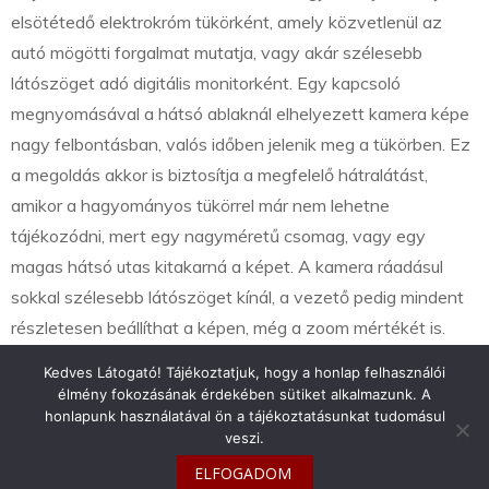
elsötétedő elektrokróm tükörként, amely közvetlenül az
autó mögötti forgalmat mutatja, vagy akár szélesebb
látószöget adó digitális monitorként. Egy kapcsoló
megnyomásával a hátsó ablaknál elhelyezett kamera képe
nagy felbontásban, valós időben jelenik meg a tükörben. Ez
a megoldás akkor is biztosítja a megfelelő hátralátást,
amikor a hagyományos tükörrel már nem lehetne
tájékozódni, mert egy nagyméretű csomag, vagy egy
magas hátsó utas kitakarná a képet. A kamera ráadásul
sokkal szélesebb látószöget kínál, a vezető pedig mindent
részletesen beállíthat a képen, még a zoom mértékét is.
Kedves Látogató! Tájékoztatjuk, hogy a honlap felhasználói
élmény fokozásának érdekében sütiket alkalmazunk. A
honlapunk használatával ön a tájékoztatásunkat tudomásul
veszi.
info@toyotaclub.hu
ELFOGADOM