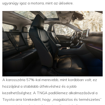
ugyanúgy igaz a motorra, mint az ülésekre.
A karosszéria 57%-kal merevebb, mint korábban volt; ez
hozzájárul a stabilabb útfekvéshez és a jobb
kezelhetőséghez. A TNGA padlólemez alkalmazásával a
Toyota arra törekedett, hogy „magabiztos és természetes”