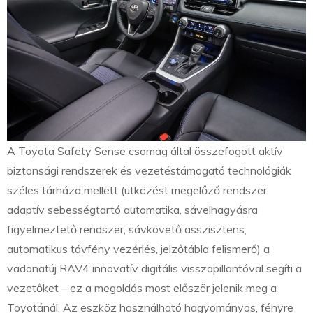
A Toyota Safety Sense csomag által összefogott aktív
biztonsági rendszerek és vezetéstámogató technológiák
széles tárháza mellett (ütközést megelőző rendszer,
adaptív sebességtartó automatika, sávelhagyásra
figyelmeztető rendszer, sávkövető asszisztens,
automatikus távfény vezérlés, jelzőtábla felismerő) a
vadonatúj RAV4 innovatív digitális visszapillantóval segíti a
vezetőket – ez a megoldás most először jelenik meg a
Toyotánál. Az eszköz használható hagyományos, fényre