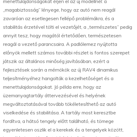
menettulajdonságokat érjen el az új modellnél: a
„magabiztosság” lényege, hogy az autó nem reagál
zavaróan az esetlegesen fellépő problémákra, és a
stabilitás érzetével tölti el vezetőjét, a „természetes” pedig
annyit tesz, hogy magától értetődően, természetesen
reagál a vezető parancsaira. A padlólemez nyújtotta
előnyök mellett számos további részlet is fontos szerepet
játszik az általános minőség javításában, ezért a
fejlesztések során a mérnökök az új RAV4 dinamikus
teljesítményéhez hangolták a kezelhetőséget és a
menettulajdonságokat. Jó példa erre, hogy az
üzemanyagtartály áttervezésével és helyének
megváltoztatásával tovább tökéletesíthető az autó
viselkedése és stabilitása. A tartály most keresztbe
fordítva, a hátsó tengely előtt található, és tömege
egyenletesen oszlik el a kerekek és a tengelyek között,