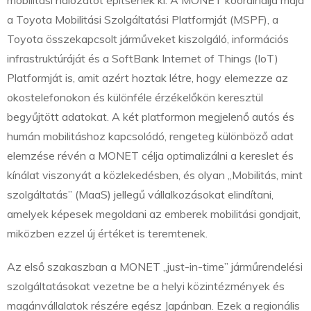
mobilitási hálózatot építsenek ki. A MONET koordinálja majd
a Toyota Mobilitási Szolgáltatási Platformját (MSPF), a
Toyota összekapcsolt járműveket kiszolgáló, információs
infrastruktúráját és a SoftBank Internet of Things (IoT)
Platformját is, amit azért hoztak létre, hogy elemezze az
okostelefonokon és különféle érzékelőkön keresztül
begyűjtött adatokat. A két platformon megjelenő autós és
humán mobilitáshoz kapcsolódó, rengeteg különböző adat
elemzése révén a MONET célja optimalizálni a kereslet és
kínálat viszonyát a közlekedésben, és olyan „Mobilitás, mint
szolgáltatás” (MaaS) jellegű vállalkozásokat elindítani,
amelyek képesek megoldani az emberek mobilitási gondjait,
miközben ezzel új értéket is teremtenek.
Az első szakaszban a MONET „just-in-time” járműrendelési
szolgáltatásokat vezetne be a helyi közintézmények és
magánvállalatok részére egész Japánban. Ezek a regionális