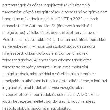
partnerségek és céges ingajáratok révén üzemelő,
fuvarozást végző szolgáltatások a felhasználók igényeihez
hangoltan működnek majd. A MONET a 2020-as évek
második felére Autono-MaaS* (önvezető mobilitási
szolgáltatás) vállalkozások bevezetését tervezi az e-
Palette – a Toyota többcélú (pl. humán mobilitási, logisztikai
és kereskedelmi) – mobilitási szolgáltatások számára
kifejlesztett, akkumulátoros elektromos járművek
felhasználásával. A lehetséges alkalmazások közé
tartoznak az igény szerinti just-in-time mobilitási
szolgáltatások, mint például az ételkiszállító járművek,
amelyekben útközben is folyik az étel elkészítése, a kórházi
ingajáratok, ahol fedélzeti orvosi vizsgálatok is
elvégezhetőek, mobil irodák és sok más is. A MONET a
japán bevezetés mellett gondol arra is, hogy mindezt
később, globális piacon is megvalósítsa.