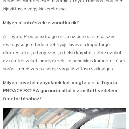
kérdéses alkatrészeket hivatalos Toyota márkaszervizben
kijavíttassa vagy kicseréltesse.
Milyen alkatrészekre vonatkozik?
A Toyota Proace extra garancia az autó szinte összes
részegységére fedezetet nyújt, kivéve a kopó‑forgó
alkatrészeket, a fényezést, a belső kárpitot, illetve azokat
az alkatrészeket, amelyeknek – a periodikus karbantartások
során – rendszeres cseréje vagy tisztítása szükséges.
Milyen követelményeknek kell megfelelni a Toyota
PROACE EXTRA garancia által biztosított védelem
fenntartásához?