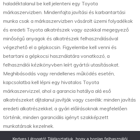
haladéktalanul be kell jelenteni egy Toyota
márkaszervizben. Mindenfajta javítási és karbantartási
munka csak a márkaszervizben vásárolt üzemi folyadékok
és eredeti Toyota alkatrészek vagy azokkal megegyező
minőségű anyagok és alkatrészek felhasználásával
végezhető el a gépkocsin. Figyelembe kell venni és
betartani a gépkocsi használatára vonatkozó, a
felhasználói kézikönyvben leírt gyártói utasításokat.
Meghibásodás vagy rendellenes működés esetén,
kapcsolatba kell lépni egy hivatalos Toyota
márkaszervizzel, ahol a garancia hatálya alá eső
alkatrészeket díjtalanul javítják vagy cserélik: minden javítás
eredeti alkatrészekkel, a gyári előírásoknak megfelelően
történik, minden garanciális igényt szakképzett
munkatársak kezelnek.
Kedves Látogató! Tájékoztatjuk, hogy a honlap felhasználói