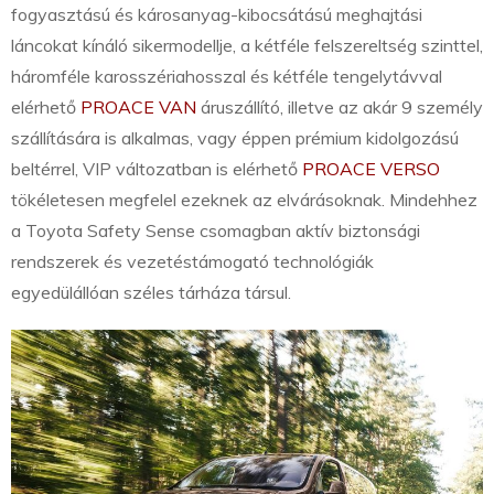
fogyasztású és károsanyag-kibocsátású meghajtási
láncokat kínáló sikermodellje, a kétféle felszereltség szinttel,
háromféle karosszériahosszal és kétféle tengelytávval
elérhető
PROACE VAN
áruszállító, illetve az akár 9 személy
szállítására is alkalmas, vagy éppen prémium kidolgozású
beltérrel, VIP változatban is elérhető
PROACE VERSO
tökéletesen megfelel ezeknek az elvárásoknak. Mindehhez
a Toyota Safety Sense csomagban aktív biztonsági
rendszerek és vezetéstámogató technológiák
egyedülállóan széles tárháza társul.