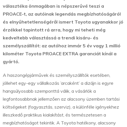
választéka önmagában is népszerűvé teszi a
PROACE-t,
az autóinak legendás megbízhatóságáról
és elnyűhetetlenségéről ismert Toyota ugyanakkor jó
érzékkel tapintott rá arra, hogy mi teheti még
kedveltebb választássá a trendi kisáru- és
személyszállítót: az autóhoz immár 5 év vagy 1 millió
kilométer Toyota PROACE EXTRA garanciát kínál a
gyártó.
A haszongépjárművek és személyszállítók esetében,
jóllehet egy-egy vállalkozás ’arcaként’ a dizájn is egyre
hangsúlyosabb szemponttá válik, a vásárlók a
legfontosabbnak jellemzően az alacsony üzemben tartási
költségeket (fogyasztás, szerviz), a különféle igényekhez
illeszkedő praktikus kialakítást, és természetesen a
megbízhatóságot tekintik. A Toyota hatékony, alacsony