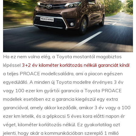
Ha ez nem volna elég, a Toyota mostantól magabiztos
lépéssel
3+2 év kilométer korlátozás nélküli garanciát kínál
a teljes PROACE modellcsaládra, ami a piacon egészen
egyedülálló. A minden új Toyota modellre érvényes 3 év
vagy 100 ezer km gyártói garancia a Toyota PROACE
modellek esetében ez a garancia kiegészül egy extra
garanciával, amely akkor kezdődik, amikor 3 év vagy a 100
ezer km letelik, és a gépkocsi 5 éves kora előtti napon ér
véget, kilométer korlátozás nélkül. Ez gyakorlatilag azt
jelenti, hogy akár a kommunikációban szereplő 1 millió