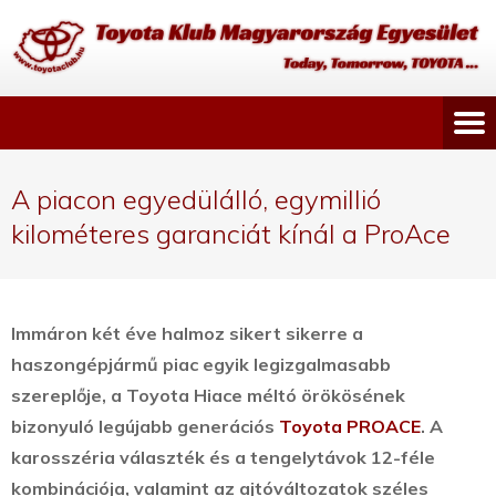
A piacon egyedülálló, egymillió
kilométeres garanciát kínál a ProAce
Immáron két éve halmoz sikert sikerre a
haszongépjármű piac egyik legizgalmasabb
szereplője, a Toyota Hiace méltó örökösének
bizonyuló legújabb generációs
Toyota PROACE
. A
karosszéria választék és a tengelytávok 12-féle
kombinációja, valamint az ajtóváltozatok széles