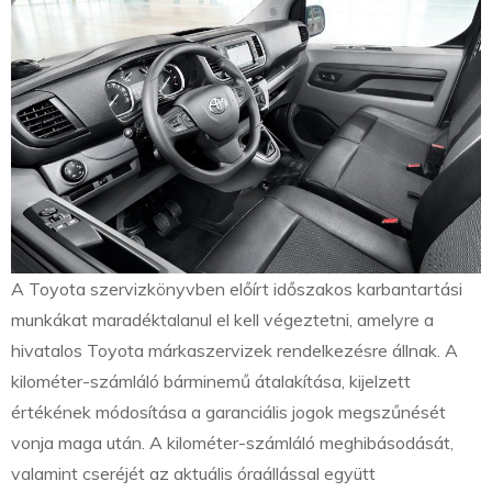
A Toyota szervizkönyvben előírt időszakos karbantartási
munkákat maradéktalanul el kell végeztetni, amelyre a
hivatalos Toyota márkaszervizek rendelkezésre állnak. A
kilométer-számláló bárminemű átalakítása, kijelzett
értékének módosítása a garanciális jogok megszűnését
vonja maga után. A kilométer-számláló meghibásodását,
valamint cseréjét az aktuális óraállással együtt