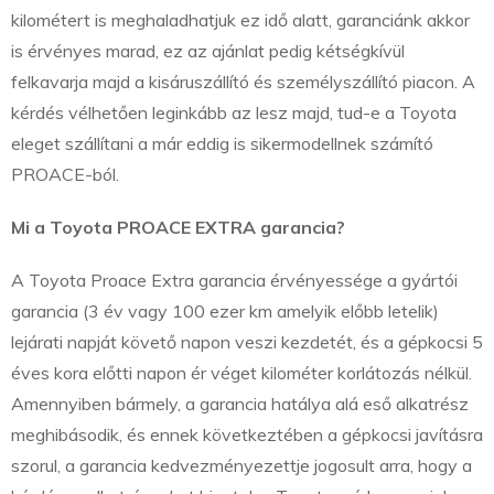
kilométert is meghaladhatjuk ez idő alatt, garanciánk akkor
is érvényes marad, ez az ajánlat pedig kétségkívül
felkavarja majd a kisáruszállító és személyszállító piacon. A
kérdés vélhetően leginkább az lesz majd, tud-e a Toyota
eleget szállítani a már eddig is sikermodellnek számító
PROACE-ból.
Mi a Toyota PROACE EXTRA garancia?
A Toyota Proace Extra garancia érvényessége a gyártói
garancia (3 év vagy 100 ezer km amelyik előbb letelik)
lejárati napját követő napon veszi kezdetét, és a gépkocsi 5
éves kora előtti napon ér véget kilométer korlátozás nélkül.
Amennyiben bármely, a garancia hatálya alá eső alkatrész
meghibásodik, és ennek következtében a gépkocsi javításra
szorul, a garancia kedvezményezettje jogosult arra, hogy a