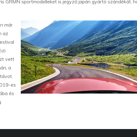
aris GRMN sportmodelleket is jegyző japán gyártó szándékát, h
én már
n az
stival
özi
zt vett
án, a
távot.
 2019-es
pába és
.