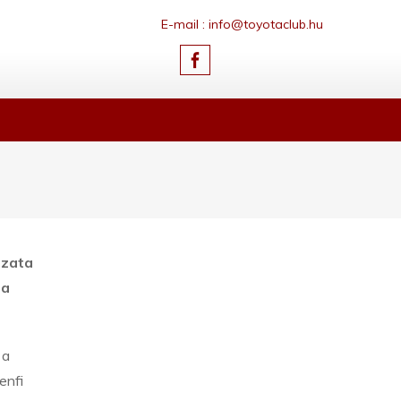
E-mail : info@toyotaclub.hu
ozata
ja
 a
enfi