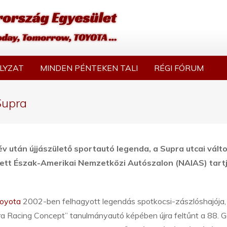
LYZAT
MINDEN PÉNTEKEN TALI
RÉGI FÓRUM
Supra
év után újjászülető sportautó legenda, a Supra utcai vált
ett Észak-Amerikai Nemzetközi Autószalon (NAIAS) tart
oyota
2002-ben felhagyott legendás spotkocsi-zászlóshajója,
ra Racing Concept” tanulmányautó képében újra feltűnt a 88. G