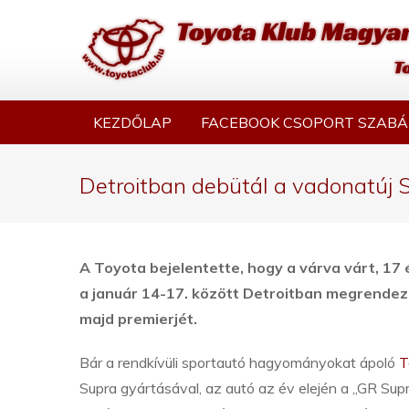
KEZDŐLAP
FACEBOOK CSOPORT SZABÁ
Detroitban debütál a vadonatúj 
A Toyota bejelentette, hogy a várva várt, 17 
a január 14-17. között Detroitban megrendez
majd premierjét.
Bár a rendkívüli sportautó hagyományokat ápoló
T
Supra gyártásával, az autó az év elején a „GR Sup