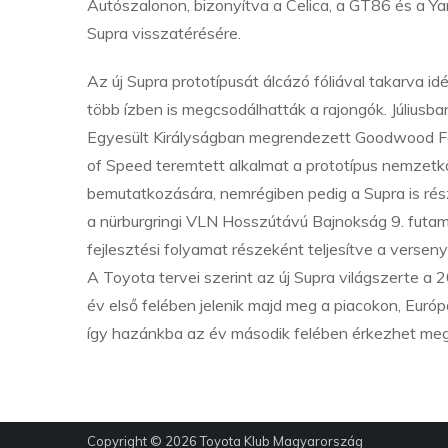
Autószalonon, bizonyítva a Celica, a GT86 és a Y
Supra visszatérésére.
Az új Supra prototípusát álcázó fóliával takarva id
több ízben is megcsodálhatták a rajongók. Júliusba
Egyesült Királyságban megrendezett Goodwood Fe
of Speed teremtett alkalmat a prototípus nemzetk
bemutatkozására, nemrégiben pedig a Supra is rés
a nürburgringi VLN Hosszútávú Bajnokság 9. futam
fejlesztési folyamat részeként teljesítve a verseny
A Toyota tervei szerint az új Supra világszerte a
év első felében jelenik majd meg a piacokon, Euró
így hazánkba az év második felében érkezhet meg
Copyright © 2026
Toyota Klub Magyarország