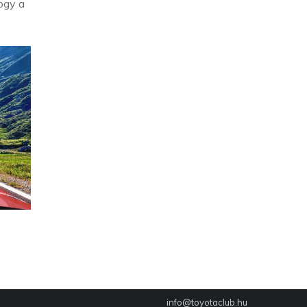
ogy a
info@toyotaclub.hu