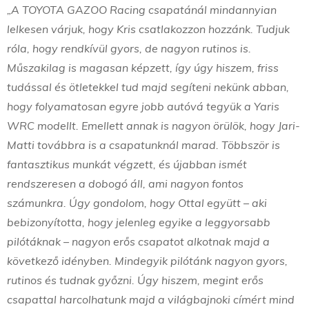
„A TOYOTA GAZOO Racing csapatánál mindannyian
lelkesen várjuk, hogy Kris csatlakozzon hozzánk. Tudjuk
róla, hogy rendkívül gyors, de nagyon rutinos is.
Műszakilag is magasan képzett, így úgy hiszem, friss
tudással és ötletekkel tud majd segíteni nekünk abban,
hogy folyamatosan egyre jobb autóvá tegyük a Yaris
WRC modellt. Emellett annak is nagyon örülök, hogy Jari-
Matti továbbra is a csapatunknál marad. Többször is
fantasztikus munkát végzett, és újabban ismét
rendszeresen a dobogó áll, ami nagyon fontos
számunkra. Úgy gondolom, hogy Ottal együtt – aki
bebizonyította, hogy jelenleg egyike a leggyorsabb
pilótáknak – nagyon erős csapatot alkotnak majd a
következő idényben. Mindegyik pilótánk nagyon gyors,
rutinos és tudnak győzni. Úgy hiszem, megint erős
csapattal harcolhatunk majd a világbajnoki címért mind