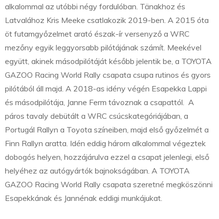
alkalommal az utóbbi négy fordulóban. Tänakhoz és
Latvalához Kris Meeke csatlakozik 2019-ben. A 2015 óta
öt futamgyőzelmet arató észak-ír versenyző a WRC
mezőny egyik leggyorsabb pilótájának számít. Meekével
együtt, akinek másodpilótáját később jelentik be, a TOYOTA
GAZOO Racing World Rally csapata csupa rutinos és gyors
pilótából áll majd. A 2018-as idény végén Esapekka Lappi
és másodpilótája, Janne Ferm távoznak a csapattól. A
páros tavaly debütált a WRC csúcskategóriájában, a
Portugál Rallyn a Toyota színeiben, majd első győzelmét a
Finn Rallyn aratta. Idén eddig három alkalommal végeztek
dobogós helyen, hozzájárulva ezzel a csapat jelenlegi, első
helyéhez az autógyártók bajnokságában. A TOYOTA
GAZOO Racing World Rally csapata szeretné megköszönni
Esapekkának és Jannénak eddigi munkájukat.