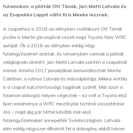
futamokon: a pilóták Ott Tänak, Jari-Matti Latvala és
az Esapekka Lappit váltó Kris Meeke lesznek.
A csapathoz a 2018-as idényben csatlakozó Ott Tänak
jövőre is Martin Järveojával vezeti majd Toyota Yaris WRC
autóját. Ők a 2018-as idényben eddig négy
futamgyőzelmet arattak, és versenyben vannak a pilóták
világbajnoki címéért. Jari-Matti Latvala szintén a csapatnál
marad. Amióta 2017 januárjában bemutatkoztak Monte
Carlóban, a rutinos Latvala és másodpilótája, Miikka Anttila
is a csapat kulcsfontosságú tagjának számít. Már azon a
futamon dobogós helyen végeztek – ez volt a Toyota első
ilyen eredménye a WRC mezőnybe történő visszatérése
óta -, majd alig pár héttel később már első
futamgyőzelmüket ünnepelték Svédországban. Latvala
idén eddig négyszer állhatott fel a dobogóra, ebből három