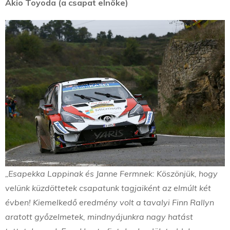
Akio Toyoda (a csapat elnöke)
„Esapekka Lappinak és Janne Fermnek: Köszönjük, hogy
velünk küzdöttetek csapatunk tagjaiként az elmúlt két
évben! Kiemelkedő eredmény volt a tavalyi Finn Rallyn
aratott győzelmetek, mindnyájunkra nagy hatást