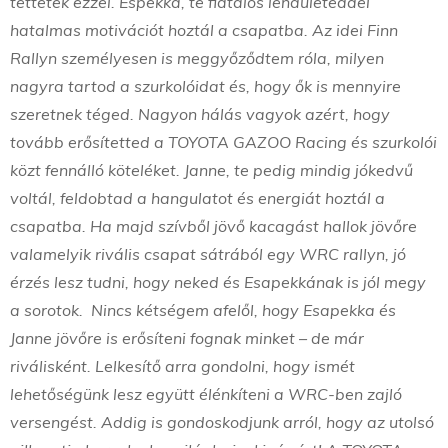
tettetek ezzel. Espekka, te fiatalos lendületeddel
hatalmas motivációt hoztál a csapatba. Az idei Finn
Rallyn személyesen is meggyőződtem róla, milyen
nagyra tartod a szurkolóidat és, hogy ők is mennyire
szeretnek téged. Nagyon hálás vagyok azért, hogy
tovább erősítetted a TOYOTA GAZOO Racing és szurkolói
közt fennálló köteléket. Janne, te pedig mindig jókedvű
voltál, feldobtad a hangulatot és energiát hoztál a
csapatba. Ha majd szívből jövő kacagást hallok jövőre
valamelyik rivális csapat sátrából egy WRC rallyn, jó
érzés lesz tudni, hogy neked és Esapekkának is jól megy
a sorotok. Nincs kétségem afelől, hogy Esapekka és
Janne jövőre is erősíteni fognak minket – de már
riválisként. Lelkesítő arra gondolni, hogy ismét
lehetőségünk lesz együtt élénkíteni a WRC-ben zajló
versengést. Addig is gondoskodjunk arról, hogy az utolsó