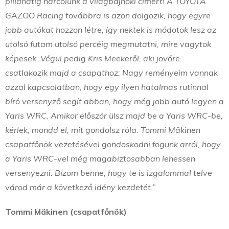
pillanatig harcolunk a világbajnoki címért! A TOYOTA
GAZOO Racing továbbra is azon dolgozik, hogy egyre
jobb autókat hozzon létre, így nektek is módotok lesz az
utolsó futam utolsó percéig megmutatni, mire vagytok
képesek. Végül pedig Kris Meekeről, aki jövőre
csatlakozik majd a csapathoz: Nagy reményeim vannak
azzal kapcsolatban, hogy egy ilyen hatalmas rutinnal
bíró versenyző segít abban, hogy még jobb autó legyen a
Yaris WRC. Amikor először ülsz majd be a Yaris WRC-be,
kérlek, mondd el, mit gondolsz róla. Tommi Mäkinen
csapatfőnök vezetésével gondoskodni fogunk arról, hogy
a Yaris WRC-vel még magabiztosabban lehessen
versenyezni. Bízom benne, hogy te is izgalommal telve
várod már a következő idény kezdetét.”
Tommi Mäkinen (csapatfőnök)