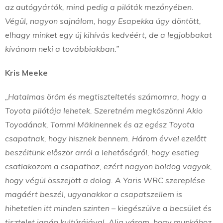
az autógyártók, mind pedig a pilóták mezőnyében.
Végül, nagyon sajnálom, hogy Esapekka úgy döntött,
elhagy minket egy új kihívás kedvéért, de a legjobbakat
kívánom neki a továbbiakban.”
Kris Meeke
„Hatalmas öröm és megtiszteltetés számomra, hogy a
Toyota pilótája lehetek. Szeretném megköszönni Akio
Toyodának, Tommi Mäkinennek és az egész Toyota
csapatnak, hogy hisznek bennem. Három évvel ezelőtt
beszéltünk először arról a lehetőségről, hogy esetleg
csatlakozom a csapathoz, ezért nagyon boldog vagyok,
hogy végül összejött a dolog. A Yaris WRC szereplése
magáért beszél, ugyanakkor a csapatszellem is
hihetetlen itt minden szinten – kiegészülve a becsület és
tisztelet japán kultúrájával. Alig várom, hogy munkához