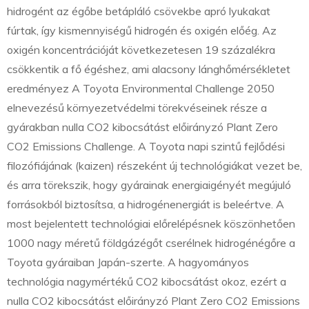
hidrogént az égőbe betápláló csövekbe apró lyukakat
fúrtak, így kismennyiségű hidrogén és oxigén előég. Az
oxigén koncentrációját következetesen 19 százalékra
csökkentik a fő égéshez, ami alacsony lánghőmérsékletet
eredményez A Toyota Environmental Challenge 2050
elnevezésű környezetvédelmi törekvéseinek része a
gyárakban nulla CO2 kibocsátást előirányzó Plant Zero
CO2 Emissions Challenge. A Toyota napi szintű fejlődési
filozófiájának (kaizen) részeként új technológiákat vezet be,
és arra törekszik, hogy gyárainak energiaigényét megújuló
forrásokból biztosítsa, a hidrogénenergiát is beleértve. A
most bejelentett technológiai előrelépésnek köszönhetően
1000 nagy méretű földgázégőt cserélnek hidrogénégőre a
Toyota gyáraiban Japán-szerte. A hagyományos
technológia nagymértékű CO2 kibocsátást okoz, ezért a
nulla CO2 kibocsátást előirányzó Plant Zero CO2 Emissions