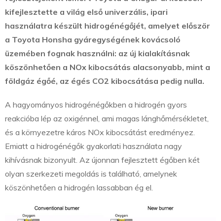
kifejlesztette a világ első univerzális, ipari
használatra készült hidrogénégőjét,
amelyet először
a Toyota Honsha gyáregységének kovácsoló
üzemében fognak használni: az új kialakításnak
köszönhetően a NOx kibocsátás alacsonyabb, mint a
földgáz égőé, az égés CO
2
kibocsátása pedig nulla.
A hagyományos hidrogénégőkben a hidrogén gyors
reakcióba lép az oxigénnel, ami magas lánghőmérsékletet,
és a környezetre káros NOx kibocsátást eredményez.
Emiatt a hidrogénégők gyakorlati használata nagy
kihívásnak bizonyult. Az újonnan fejlesztett égőben két
olyan szerkezeti megoldás is található, amelynek
köszönhetően a hidrogén lassabban ég el.