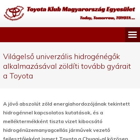
Világelső univerzális hidrogénégők
alkalmazásával zöldíti tovább gyárait
a Toyota
A jövő abszolút zöld energiahordozójának tekintett
hidrogénnel kapcsolatos kutatások, és a
melléktermékként tiszta vizet kibocsátó
hidrogénüzemanyagcellás járművek vezető
fejlesztőjeként ismert Toyota a Chugai-al közösen