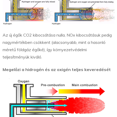
Az új égők CO2 kibocsátása nulla, NOx kibocsátásuk pedig
nagymértékben csökkent (alacsonyabb, mint a hasonló
méretű földgáz égőké), így környezetvédelmi
teljesítményük kiváló.
Megelőzi a hidrogén és az oxigén teljes keveredését