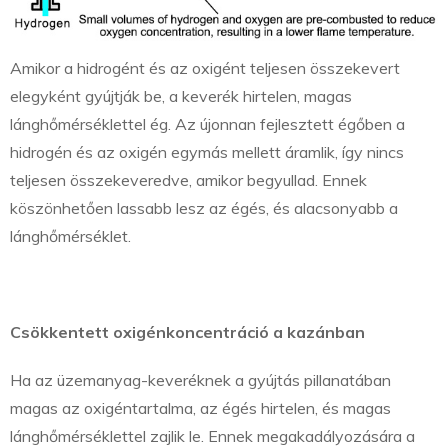
Amikor a hidrogént és az oxigént teljesen összekevert
elegyként gyújtják be, a keverék hirtelen, magas
lánghőmérséklettel ég. Az újonnan fejlesztett égőben a
hidrogén és az oxigén egymás mellett áramlik, így nincs
teljesen összekeveredve, amikor begyullad. Ennek
köszönhetően lassabb lesz az égés, és alacsonyabb a
lánghőmérséklet.
Csökkentett oxigénkoncentráció a kazánban
Ha az üzemanyag-keveréknek a gyújtás pillanatában
magas az oxigéntartalma, az égés hirtelen, és magas
lánghőmérséklettel zajlik le. Ennek megakadályozására a