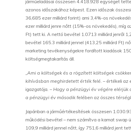
járműeladásai összesen 4.418.928 egységet tettek
azonos időszakához képest. Ezen időszak összesíte
36,685 ezer milliárd forint) ami 3,4%-os növekedé
ezer milliárd jenre nőtt (15%-os növekedés), míg az
Ft) tett ki. A nettó bevétel 1.0713 milliárd jenrő
bevétel 165.3 milliárd jennel (413,25 milliárd Ft)
marketing tevékenységekre fordított kiadások 150 
költségmegtakarítás áll.
„Ami a költségek és a rögzített költségek csökke
kihívásban meghirdetett érték felé.
– értékeli a
igazgatója
. – Hogy a pénzügyi év végére elérjük
a pénzügyi év második felében az összes térségb
Japánban a járműértékesítések összesen 1.030.938
működési bevétel – nem számítva a kamat swap ü
109,9 milliárd jennel nőtt, így 751,6 milliárd jent tett