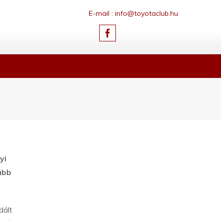
E-mail : info@toyotaclub.hu
yi
ább
dált