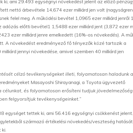
 ki, ami 29.493 egységnyi növekedést jelent az előző pénzüg
tt nettó árbevétele 14,674 ezer milliárd jen volt (nagyságren
snek felel meg. A működési bevétel 1,0965 ezer milliárd jenről
 adózás előtti bevétel1 1,5488 ezer milliárd jent (3,872 ezer mi
l 1,2423 ezer milliárd jenre emelkedett (16%-os növekedés). A m
 nőtt. A növekedést eredményező fő tényezők közé tartozik a
milliárd jennyi növekedése, amivel szemben 40 milliárd jen
ntését célzó tevékenységeket illeti, folyamatosan haladunk 
z eredményeket Masayoshi Shirayanagi, a Toyota ügyvezető
 a célunkat, és folyamatosan erősíteni tudjuk jövedelmezőség
en felgyorsítjuk tevékenységeinket.”
 egységet tettek ki, ami 56.416 egységnyi csökkenést jelent
gyletekből származó értékelési növekedés/veszteség hatását
 ki.