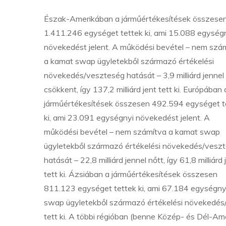
Észak-Amerikában a járműértékesítések összese
1.411.246 egységet tettek ki, ami 15.088 egység
növekedést jelent. A működési bevétel – nem szá
a kamat swap ügyletekből származó értékelési
növekedés/veszteség hatását – 3,9 milliárd jennel
csökkent, így 137,2 milliárd jent tett ki. Európában 
járműértékesítések összesen 492.594 egységet t
ki, ami 23.091 egységnyi növekedést jelent. A
működési bevétel – nem számítva a kamat swap
ügyletekből származó értékelési növekedés/vesz
hatását – 22,8 milliárd jennel nőtt, így 61,8 milliárd 
tett ki. Ázsiában a járműértékesítések összesen
811.123 egységet tettek ki, ami 67.184 egységny
swap ügyletekből származó értékelési növekedés/ves
tett ki. A többi régióban (benne Közép- és Dél-Ame