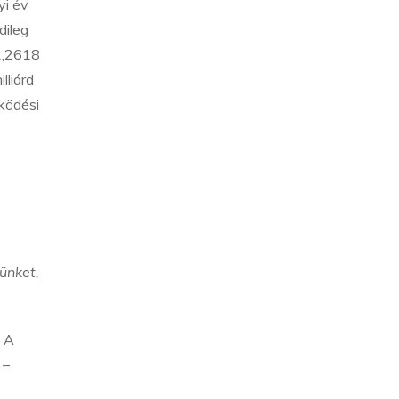
yi év
dileg
 1,2618
lliárd
űködési
a
ünket,
. A
 –