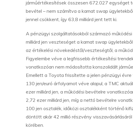
járműértékesítések összesen 672.027 egységet te
bevétel – nem számítva a kamat swap ügyletekből 
jennel csökkent, így 63,8 milliárd jent tett ki.
A pénzügyi szolgáltatásokból származó működési bev
milliárd jen veszteséget a kamat swap ügyletekbő
az értékelési növekedéstől/veszteségtől, a működés
Figyelembe véve a legfrissebb értékesítési trende
vonatkozóan nem módosította konszolidált járműela
Emellett a Toyota frissítette a jelen pénzügyi évre 
130 jen/euró árfolyamot véve alapul, a TMC aktuál
ezer milliárd jen, a működési bevételre vonatkozóa
2,72 ezer milliárd jen, míg a nettó bevételre von
100 jen osztalék, időközi osztalékként történő ki
döntött akár 42 millió részvény visszavásárlásáról
körében.