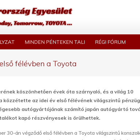
LYZAT
MINDEN PÉNTEKEN TALI
RÉGI FÓRUM
 első félévben a Toyota
erének köszönhetően évek óta szárnyaló, és a világ 10
 közzétette az idei év első félévének világszintű pénzüg
eségesebb autógyártójának számító japán autógyártó tov
ztalékot kapó részvényesek is örülhettek.
ber 30-án végződő első félévben a Toyota világszintű konszoli