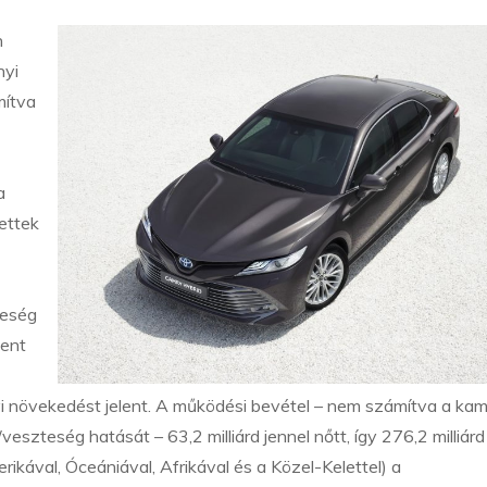
n
nyi
mítva
a
ettek
teség
jent
i növekedést jelent. A működési bevétel – nem számítva a ka
zteség hatását – 63,2 milliárd jennel nőtt, így 276,2 milliárd
rikával, Óceániával, Afrikával és a Közel-Kelettel) a