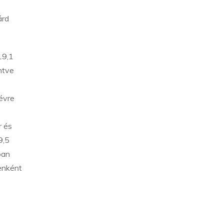
árd
19,1
ntve
évre
r és
9,5
óan
yenként