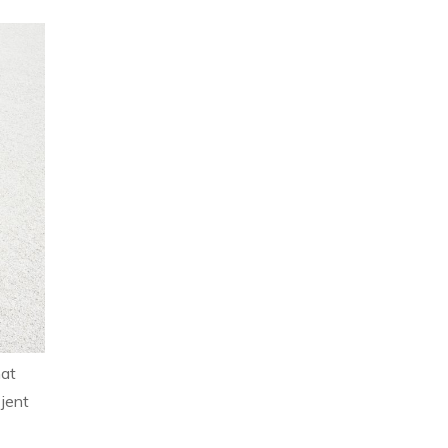
mat
 jent