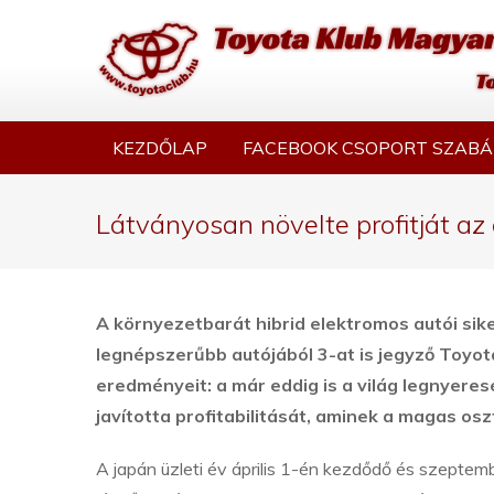
KEZDŐLAP
FACEBOOK CSOPORT SZABÁ
Látványosan növelte profitját az
A környezetbarát hibrid elektromos autói sik
legnépszerűbb autójából 3-at is jegyző Toyota
eredményeit:
a már eddig is a világ legnyer
javította profitabilitását, aminek a magas os
A japán üzleti év április 1-én kezdődő és szeptem