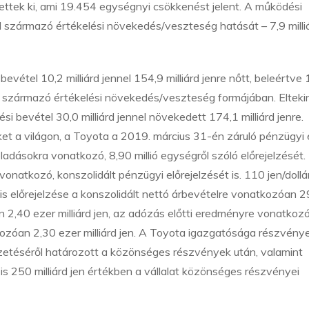
ttek ki, ami 19.454 egységnyi csökkenést jelent. A működési
származó értékelési növekedés/veszteség hatását – 7,9 milli
étel 10,2 milliárd jennel 154,9 milliárd jenre nőtt, beleértve 
l származó értékelési növekedés/veszteség formájában. Elteki
i bevétel 30,0 milliárd jennel növekedett 174,1 milliárd jenre.
ket a világon, a Toyota a 2019. március 31-én záruló pénzügyi 
dásokra vonatkozó, 8,90 millió egységről szóló előrejelzését.
vonatkozó, konszolidált pénzügyi előrejelzését is. 110 jen/dollá
is előrejelzése a konszolidált nettó árbevételre vonatkozóan 2
n 2,40 ezer milliárd jen, az adózás előtti eredményre vonatkoz
atkozóan 2,30 ezer milliárd jen. A Toyota igazgatósága részvén
fizetéséről határozott a közönséges részvények után, valamint
 is 250 milliárd jen értékben a vállalat közönséges részvényei