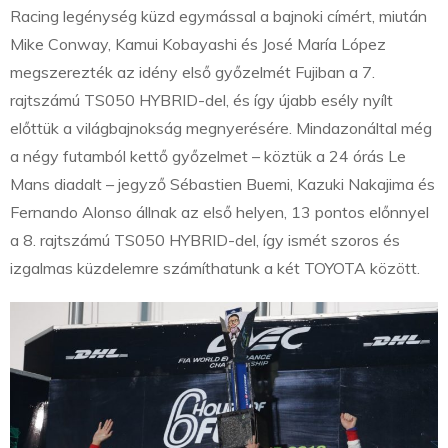
Racing legénység küzd egymással a bajnoki címért, miután
Mike Conway, Kamui Kobayashi és José María López
megszerezték az idény első győzelmét Fujiban a 7.
rajtszámú TS050 HYBRID-del, és így újabb esély nyílt
előttük a világbajnokság megnyerésére. Mindazonáltal még
a négy futamból kettő győzelmet – köztük a 24 órás Le
Mans diadalt – jegyző Sébastien Buemi, Kazuki Nakajima és
Fernando Alonso állnak az első helyen, 13 pontos előnnyel
a 8. rajtszámú TS050 HYBRID-del, így ismét szoros és
izgalmas küzdelemre számíthatunk a két TOYOTA között.