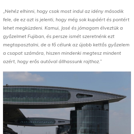
„Nehéz elhinni, hogy csak most indul az idény második
fele, de ez azt is jelenti, hogy még sok kupáért és pontért
lehet megküzdeni. Kamui, José és jómagam élveztük a
győzelmet Fujiban, és persze ismét szeretnénk ezt
megtapasztalni, de a fő célunk az újabb kettős győzelem
a csapat számára, hiszen mindenki megtesz mindent
azért, hogy erős autóval állhassunk rajthoz.”