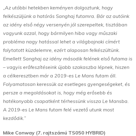
„Az utóbbi hetekben keményen dolgoztunk, hogy
felkészüljünk a hatórás Sanghaj futamra. Bár az autóink
az idény első négy versenyén jól szerepeltek, tisztában
vagyunk azzal, hogy bármilyen hiba vagy műszaki
probléma nagy hatással lehet a világbajnoki címért
folytatott küzdelemre, ezért alaposan felkészültünk.
Emellett Sanghaj az idény második felének első futama is
– vagyis erőfeszítéseink újabb szakaszba lépnek, hiszen
a célkeresztben már a 2019-es Le Mans futam áll.
Folyamatosan keressük az esetleges gyengeségeket, és
persze a megoldásokat is, hogy még erősebb és
hatékonyabb csapatként térhessünk vissza Le Mansba.
A 2019-es Le Mans futam felé vezető utunk most
kezdődik.”
Mike Conway (7. rajtszámú TS050 HYBRID)