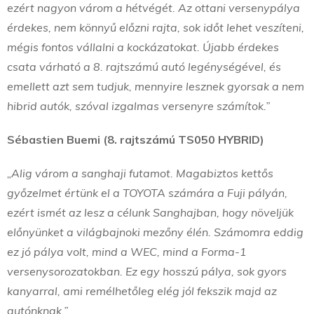
ezért nagyon várom a hétvégét. Az ottani versenypálya
érdekes, nem könnyű előzni rajta, sok időt lehet veszíteni,
mégis fontos vállalni a kockázatokat. Újabb érdekes
csata várható a 8. rajtszámú autó legénységével, és
emellett azt sem tudjuk, mennyire lesznek gyorsak a nem
hibrid autók, szóval izgalmas versenyre számítok.”
Sébastien Buemi (8. rajtszámú TS050 HYBRID)
„Alig várom a sanghaji futamot. Magabiztos kettős
győzelmet értünk el a TOYOTA számára a Fuji pályán,
ezért ismét az lesz a célunk Sanghajban, hogy növeljük
előnyünket a világbajnoki mezőny élén. Számomra eddig
ez jó pálya volt, mind a WEC, mind a Forma-1
versenysorozatokban. Ez egy hosszú pálya, sok gyors
kanyarral, ami remélhetőleg elég jól fekszik majd az
autónknak.”