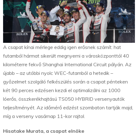
A csapat kínai mérlege eddig igen erősnek számít: hat
futamból hármat sikerült megnyerni a városközponttól 40
kilométerre fekvő Shanghai International Circuit pályán. Az
újabb – az utóbbi nyolc WEC-futamból a hetedik –
győzelmet szolgáló felkészülés során a csapat pénteken
két 90 perces edzésen kezdi el optimalizálni az 1000
lóerős, összkerékhajtású TS050 HYBRID versenyautók
teljesítményét. Az időmérő edzést szombaton tartják majd,
míg a verseny vasárnap 11-kor rajtol.
Hisatake Murata, a csapat elnöke