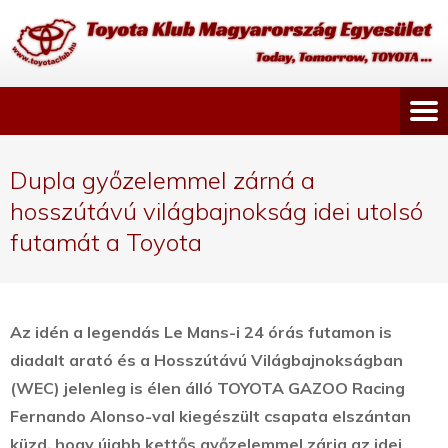
Dupla győzelemmel zárná a
hosszútávú világbajnokság idei utolsó
futamát a Toyota
Az idén a legendás Le Mans-i 24 órás futamon is
diadalt arató és a Hosszútávú Világbajnokságban
(WEC) jelenleg is élen álló TOYOTA GAZOO Racing
Fernando Alonso-val kiegészült csapata elszántan
küzd, hogy újabb kettős győzelemmel zárja az idei