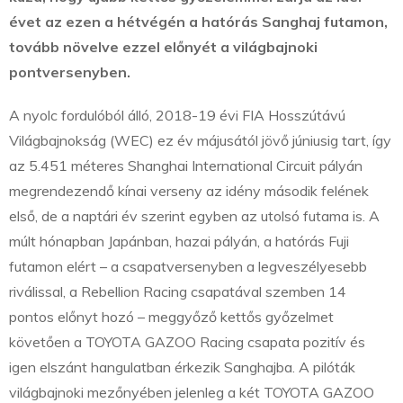
évet
az ezen a hétvégén a hatórás Sanghaj futamon,
tovább növelve ezzel előnyét a világbajnoki
pontversenyben.
A nyolc fordulóból álló, 2018-19 évi FIA Hosszútávú
Világbajnokság (WEC) ez év májusától jövő júniusig tart, így
az 5.451 méteres Shanghai International Circuit pályán
megrendezendő kínai verseny az idény második felének
első, de a naptári év szerint egyben az utolsó futama is. A
múlt hónapban Japánban, hazai pályán, a hatórás Fuji
futamon elért – a csapatversenyben a legveszélyesebb
riválissal, a Rebellion Racing csapatával szemben 14
pontos előnyt hozó – meggyőző kettős győzelmet
követően a TOYOTA GAZOO Racing csapata pozitív és
igen elszánt hangulatban érkezik Sanghajba. A pilóták
világbajnoki mezőnyében jelenleg a két TOYOTA GAZOO