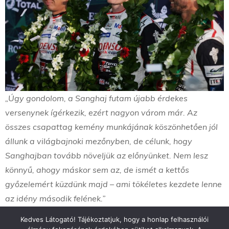
„Úgy gondolom, a Sanghaj futam újabb érdekes
versenynek ígérkezik, ezért nagyon várom már. Az
összes csapattag kemény munkájának köszönhetően jól
állunk a világbajnoki mezőnyben, de célunk, hogy
Sanghajban tovább növeljük az előnyünket. Nem lesz
könnyű, ahogy máskor sem az, de ismét a kettős
győzelemért küzdünk majd – ami tökéletes kezdete lenne
az idény második felének.”
Kedves Látogató! Tájékoztatjuk, hogy a honlap felhasználói