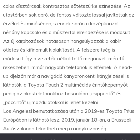
colos dísztárcsák kontrasztos sötétszürke színezése. Az
utastérben sok apró, de fontos változtatással javítottak az
érzékelési minőségen, s ennek során a középkonzol,
néhány kapcsoló és a műszerfal elrendezése is módosult.
Az új kárpitozások hatásosan hangsúlyozzák a kabin
ötletes és kifinomult kialakítását. A felszereltség is
módosult, így a vezeték nélküli töltő megnövelt méretű
rekeszében immár nagyobb telefonok is elférnek. A head-
up kijelzőn már a navigáció kanyaronkénti irányjelzései is
láthatók, a Toyota Touch 2 multimédiás érintőképernyőt
pedig az okostelefonokhoz hasonlóan „csippentő” és
„pöccintő” ujjmozdulatokkal is lehet kezelni.
Los Angelesi bemutatkozása után a 2019-es Toyota Prius
Európában is látható lesz: 2019. január 18-án, a Brüsszeli
Autószalonon tekintheti meg a nagyközönség.