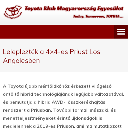
Leleplezték a 4×4-es Priust Los
Angelesben
A Toyota újabb mérföldkőhöz érkezett világelső
öntöltő hibrid technológiájának legújabb változatával,
és bemutatja a hibrid AWD-i összkerékhajtás
rendszert a Priusban.
További formai, műszaki, és
menetteljesítményeket érintő újdonságok is
megjelennek a 2019-es Priuson, ami ma mutatkozott