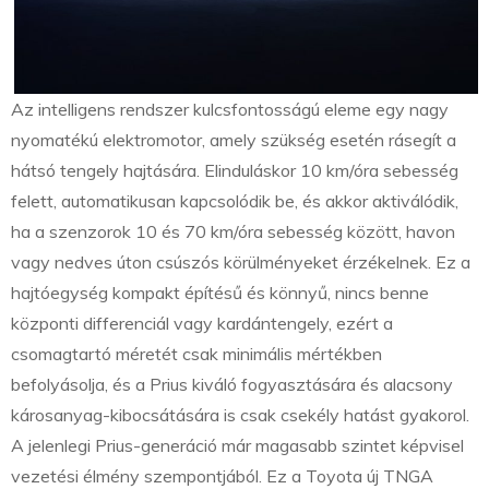
Az intelligens rendszer kulcsfontosságú eleme egy nagy
nyomatékú elektromotor, amely szükség esetén rásegít a
hátsó tengely hajtására. Elinduláskor 10 km/óra sebesség
felett, automatikusan kapcsolódik be, és akkor aktiválódik,
ha a szenzorok 10 és 70 km/óra sebesség között, havon
vagy nedves úton csúszós körülményeket érzékelnek. Ez a
hajtóegység kompakt építésű és könnyű, nincs benne
központi differenciál vagy kardántengely, ezért a
csomagtartó méretét csak minimális mértékben
befolyásolja, és a Prius kiváló fogyasztására és alacsony
károsanyag-kibocsátására is csak csekély hatást gyakorol.
A jelenlegi Prius-generáció már magasabb szintet képvisel
vezetési élmény szempontjából. Ez a Toyota új TNGA