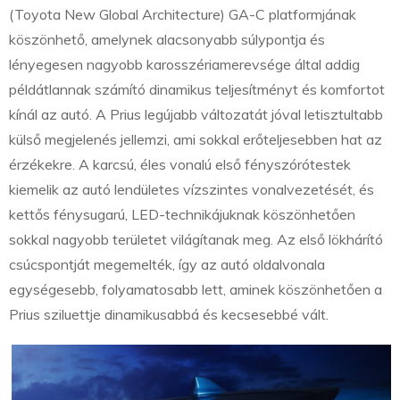
(Toyota New Global Architecture) GA-C platformjának
köszönhető, amelynek alacsonyabb súlypontja és
lényegesen nagyobb karosszériamerevsége által addig
példátlannak számító dinamikus teljesítményt és komfortot
kínál az autó. A Prius legújabb változatát jóval letisztultabb
külső megjelenés jellemzi, ami sokkal erőteljesebben hat az
érzékekre. A karcsú, éles vonalú első fényszórótestek
kiemelik az autó lendületes vízszintes vonalvezetését, és
kettős fénysugarú, LED-technikájuknak köszönhetően
sokkal nagyobb területet világítanak meg. Az első lökhárító
csúcspontját megemelték, így az autó oldalvonala
egységesebb, folyamatosabb lett, aminek köszönhetően a
Prius sziluettje dinamikusabbá és kecsesebbé vált.