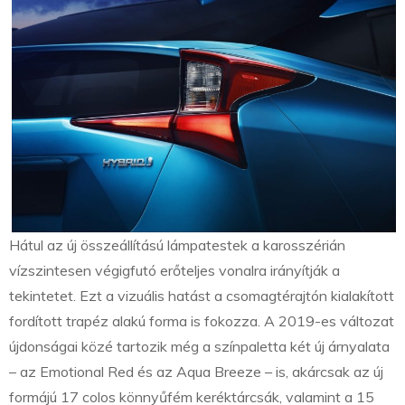
Hátul az új összeállítású lámpatestek a karosszérián
vízszintesen végigfutó erőteljes vonalra irányítják a
tekintetet. Ezt a vizuális hatást a csomagtérajtón kialakított
fordított trapéz alakú forma is fokozza. A 2019-es változat
újdonságai közé tartozik még a színpaletta két új árnyalata
– az Emotional Red és az Aqua Breeze – is, akárcsak az új
formájú 17 colos könnyűfém keréktárcsák, valamint a 15