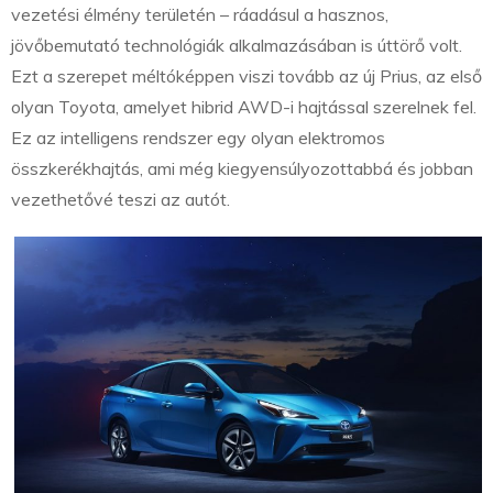
vezetési élmény területén – ráadásul a hasznos,
jövőbemutató technológiák alkalmazásában is úttörő volt.
Ezt a szerepet méltóképpen viszi tovább az új Prius, az első
olyan Toyota, amelyet hibrid AWD-i hajtással szerelnek fel.
Ez az intelligens rendszer egy olyan elektromos
összkerékhajtás, ami még kiegyensúlyozottabbá és jobban
vezethetővé teszi az autót.