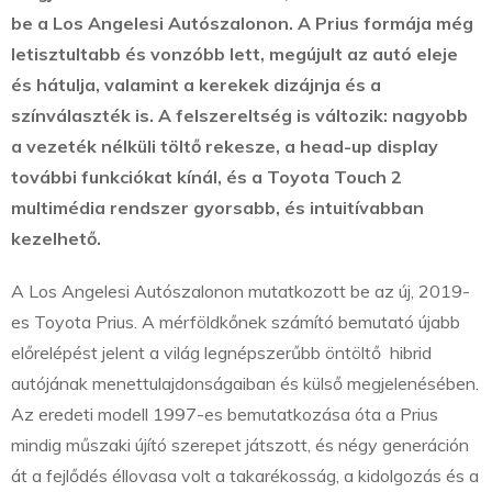
be a Los Angelesi Autószalonon. A Prius formája még
letisztultabb és vonzóbb lett, megújult az autó eleje
és hátulja, valamint a kerekek dizájnja és a
színválaszték is. A felszereltség is változik: nagyobb
a vezeték nélküli töltő rekesze, a head-up display
további funkciókat kínál, és a Toyota Touch 2
multimédia rendszer gyorsabb, és intuitívabban
kezelhető.
A Los Angelesi Autószalonon mutatkozott be az új, 2019-
es Toyota Prius. A mérföldkőnek számító bemutató újabb
előrelépést jelent a világ legnépszerűbb öntöltő hibrid
autójának menettulajdonságaiban és külső megjelenésében.
Az eredeti modell 1997-es bemutatkozása óta a Prius
mindig műszaki újító szerepet játszott, és négy generáción
át a fejlődés éllovasa volt a takarékosság, a kidolgozás és a