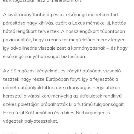
és kifogástalan lesz a menetkomfort.
A kiváló irányíthatóság és az elsőrangú menetkomfort
párosítása nagy kihívás, ezért a Lexus mérnökei új, kettős
hátsó lengőkart terveztek. A hosszlengőkart tűpontosan
pozicionálták, hogy a rendszer megfelelően merev legyen –
így adva lineáris visszajelzést a kormányzásnak –, és hogy
elsőrangú irányíthatóságot biztosítson.
Az ES rugózási kényelmét és irányíthatóságát vizsgáló
tesztek nagy része Európában folyt, így a fejlesztők a
német autópályáktól kezdve a kanyargós hegyi utakon
keresztül a városi körülményekig az útfelületek rendkívül
széles palettáján próbálhatták ki a futómű tulajdonságait.
Ezen felül Kaliforniában és a híres Nürburgringen is
végeztek pályateszteket.