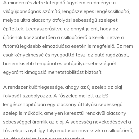
A minden részletre kiterjedő figyelem eredménye a
világújdonságnak számító, lengőszelepes lengéscsillapító,
melybe ultra alacsony átfolyási sebességű szelepet
építettek. Leegyszerűsítve ez annyit jelent, hogy az
újításnak köszönhetően a csillapítóerő a kerék, illetve a
futómű legkisebb elmozdulása esetén is megfelelő. Ez nem
csak kényelmessé és nyugodttá teszi az autó rugózását,
hanem kisebb tempónál és autópálya-sebességnél
egyaránt kimagasló menetstabilitást biztosít.
A rendszer különlegessége, ahogy az új szelep az olaj
folyását szabályozza. A főszelep mellett az ES
lengéscsillapítóiban egy alacsony átfolyási sebességű
szelep is működik, amelyen keresztül rendkívül alacsony
sebességgel áramlik az olaj. A sebesség növekedésével a
főszelep is nyit, így folyamatosan növekszik a csillapítóerő,