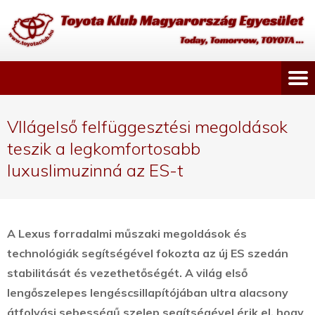
VIlágelső felfüggesztési megoldások
teszik a legkomfortosabb
luxuslimuzinná az ES-t
A Lexus forradalmi műszaki megoldások és
technológiák segítségével fokozta az új ES szedán
stabilitását és vezethetőségét.
A világ első
lengőszelepes lengéscsillapítójában ultra alacsony
átfolyási sebességű szelep segítségével érik el, hogy