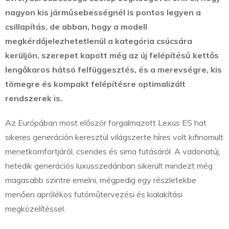
nagyon kis járműsebességnél is pontos legyen a
csillapítás, de abban, hogy a modell
megkérdőjelezhetetlenül a kategória csúcsára
kerüljön, szerepet kapott még az új felépítésű kettős
lengőkaros hátsó felfüggesztés, és a merevségre, kis
tömegre és kompakt felépítésre optimalizált
rendszerek is.
Az Európában most először forgalmazott Lexus ES hat
sikeres generáción keresztül világszerte híres volt kifinomult
menetkomfortjáról, csendes és sima futásáról. A vadonatúj,
hetedik generációs luxusszedánban sikerült mindezt még
magasabb szintre emelni, mégpedig egy részletekbe
menően aprólékos futóműtervezési és kialakítási
megközelítéssel.