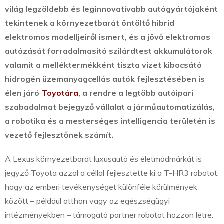
világ legzöldebb és leginnovatívabb autógyártójaként
tekintenek a környezetbarát öntöltő hibrid
elektromos modelljeiről ismert, és a jövő elektromos
autózását forradalmasító szilárdtest akkumulátorok
valamit a melléktermékként tiszta vizet kibocsátó
hidrogén üzemanyagcellás autók fejlesztésében is
élen járó
Toyotára
, a rendre a legtöbb autóipari
szabadalmat bejegyző vállalat a járműautomatizálás,
a robotika és a mesterséges intelligencia területén is
vezető fejlesztőnek számít.
A Lexus környezetbarát luxusautó és életmódmárkát is
jegyző Toyota azzal a céllal fejlesztette ki a T-HR3 robotot,
hogy az emberi tevékenységet különféle körülmények
között – például otthon vagy az egészségügyi
intézményekben – támogató partner robotot hozzon létre.