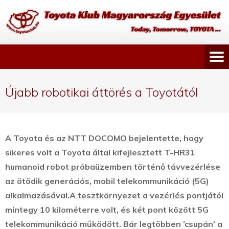
Újabb robotikai áttörés a Toyotától
A Toyota és az NTT DOCOMO bejelentette, hogy
sikeres volt a Toyota által kifejlesztett T-HR31
humanoid robot próbaüzemben történő távvezérlése
az ötödik generációs, mobil telekommunikáció (5G)
alkalmazásával.
A tesztkörnyezet a vezérlés pontjától
mintegy 10 kilométerre volt, és két pont között 5G
telekommunikáció működött. Bár legtöbben ’csupán’ a