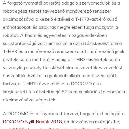
A forgatónyomatékot (erőt) adagoló szervomodulok és a
robot egész testét távvezérlő manőverező rendszer
alkalmazásával a kezelő érzékeli a T-HR3-ast érő külső
erőhatásokat, és azoknak megfelelően tudja mozgatni a
robotot. A finom és egyenletes mozgás érdekében
kulcsfontosságú volt minimalizálni azt a fáziskésést, ami a
T-HR3 és a manőverező rendszer között futó vezérlő jelek
átvitele során mérhető. Ezidáig a T-HR3-kísérletek során
viszonylag csekély fáziskését okozó, vezetékes vezérlést
használtak. Ezúttal a gyakorlati alkalmazást szem előtt
tartva, a T-HR3 távvezérlését a DOCOMO által
kifejlesztett, kis átviteli idejű 5G kommunikációs technológia
alkalmazásával végezték.
A DOCOMO és a Toyota azt tervezi, hogy a technológiát a
DOCOMO Nyílt Napok 2018
, rendezvényen mutatják be,