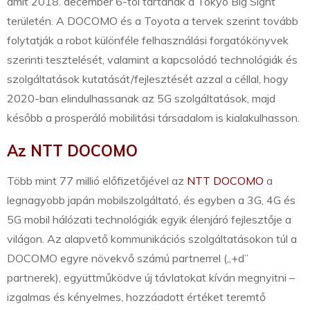
amit 2018. december 6-tól tartanak a Tokyo Big Sight
területén. A DOCOMO és a Toyota a tervek szerint tovább
folytatják a robot különféle felhasználási forgatókönyvek
szerinti tesztelését, valamint a kapcsolódó technológiák és
szolgáltatások kutatását/fejlesztését azzal a céllal, hogy
2020-ban elindulhassanak az 5G szolgáltatások, majd
később a prosperáló mobilitási társadalom is kialakulhasson.
Az NTT DOCOMO
Több mint 77 millió előfizetőjével az
NTT DOCOMO
a
legnagyobb japán mobilszolgáltató, és egyben a 3G, 4G és
5G mobil hálózati technológiák egyik élenjáró fejlesztője a
világon. Az alapvető kommunikációs szolgáltatásokon túl a
DOCOMO egyre növekvő számú partnerrel („+d”
partnerek), együttműködve új távlatokat kíván megnyitni –
izgalmas és kényelmes, hozzáadott értéket teremtő