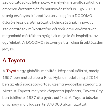
szolgáltatásokat létrehozva – melyek megváltoztatják az
emberek életformáját és munkavégzését is. Egy 2020
utánig érvényes, középtávú terv alapján a DOCOMO
úttörője lesz az 5G hálózat alkalmazásának innovatív
szolgáltatások működtetése céljából, amik elvárásaikat
meghaladó mértékben nyűgözik majd le és inspirálják az
ügyfeleket. A DOCOMO részvényeit a Tokiói Értéktőzsdén
jegyzik.
A Toyota
A
Toyota
egy globális, mobilitás-központú vállalat, amely
1997-ben mutatta be a Prius Hybrid modellt, majd 2014-
ben az első sorozatgyártású üzemanyagcellás szedánt, a
Mirait. A Toyota, melynek központja Japánban, Toyota City-
ben található, 1937 óta gyárt autókat. A Toyota büszke
arra, hogy ma világszerte 370 000 alkalmazottat