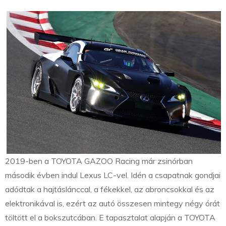
2019-ben a TOYOTA GAZOO Racing már zsinórban
második évben indul Lexus LC-vel. Idén a csapatnak gondjai
adódtak a hajtáslánccal, a fékekkel, az abroncsokkal és az
elektronikával is, ezért az autó összesen mintegy négy órát
töltött el a bokszutcában. E tapasztalat alapján a TOYOTA