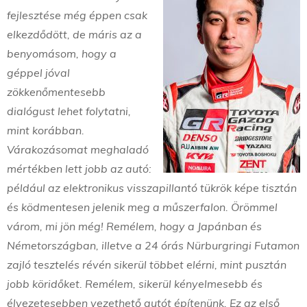
fejlesztése még éppen csak
elkezdődött, de máris az a
benyomásom, hogy a
géppel jóval
zökkenőmentesebb
dialógust lehet folytatni,
mint korábban.
Várakozásomat meghaladó
mértékben lett jobb az autó:
például az elektronikus visszapillantó tükrök képe tisztán
és ködmentesen jelenik meg a műszerfalon. Örömmel
várom, mi jön még! Remélem, hogy a Japánban és
Németországban, illetve a 24 órás Nürburgringi Futamon
zajló tesztelés révén sikerül többet elérni, mint pusztán
jobb köridőket. Remélem, sikerül kényelmesebb és
élvezetesebben vezethető autót építenünk. Ez az első