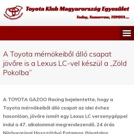
A Toyota mérnökeiből álló csapat
jövőre is a Lexus LC-vel készül a „Zöld
Pokolba”
A TOYOTA GAZOO Racing bejelentette, hogy a
Toyota mérnökeiből álló csapat az idei évhez
hasonlóan, jövőre ismét egy Lexus LC versenygéppel
indul a 47. alkalommal megrendezendő, 24 órás
Nürburgringi Hosszútávú Futamon
(hivatalos