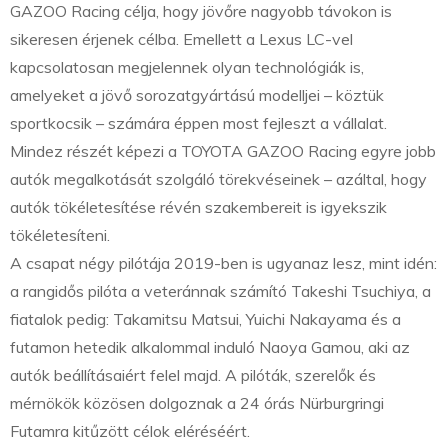
GAZOO Racing célja, hogy jövőre nagyobb távokon is
sikeresen érjenek célba. Emellett a Lexus LC-vel
kapcsolatosan megjelennek olyan technológiák is,
amelyeket a jövő sorozatgyártású modelljei – köztük
sportkocsik – számára éppen most fejleszt a vállalat.
Mindez részét képezi a TOYOTA GAZOO Racing egyre jobb
autók megalkotását szolgáló törekvéseinek – azáltal, hogy
autók tökéletesítése révén szakembereit is igyekszik
tökéletesíteni.
A csapat négy pilótája 2019-ben is ugyanaz lesz, mint idén:
a rangidős pilóta a veteránnak számító Takeshi Tsuchiya, a
fiatalok pedig: Takamitsu Matsui, Yuichi Nakayama és a
futamon hetedik alkalommal induló Naoya Gamou, aki az
autók beállításaiért felel majd. A pilóták, szerelők és
mérnökök közösen dolgoznak a 24 órás Nürburgringi
Futamra kitűzött célok eléréséért.