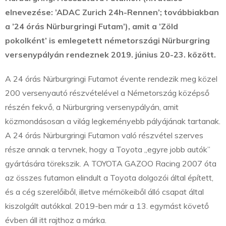
elnevezése: ’ADAC Zurich 24h-Rennen’; továbbiakban
a ’24 órás Nürburgringi Futam’), amit a ’Zöld
pokolként’ is emlegetett németországi Nürburgring
versenypályán rendeznek 2019. június 20-23. között.
A 24 órás Nürburgringi Futamot évente rendezik meg közel
200 versenyautó részvételével a Németország középső
részén fekvő, a Nürburgring versenypályán, amit
közmondásosan a világ legkeményebb pályájának tartanak.
A 24 órás Nürburgringi Futamon való részvétel szerves
része annak a tervnek, hogy a Toyota „egyre jobb autók”
gyártására törekszik. A TOYOTA GAZOO Racing 2007 óta
az összes futamon elindult a Toyota dolgozói által épített,
és a cég szerelőiből, illetve mérnökeiből álló csapat által
kiszolgált autókkal. 2019-ben már a 13. egymást követő
évben áll itt rajthoz a márka.