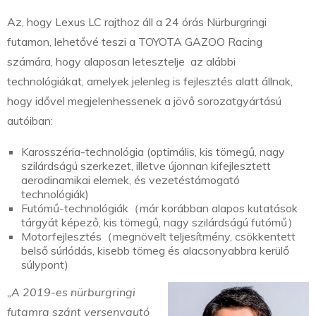
Az, hogy Lexus LC rajthoz áll a 24 órás Nürburgringi
futamon, lehetővé teszi a TOYOTA GAZOO Racing
számára, hogy alaposan letesztelje az alábbi
technológiákat, amelyek jelenleg is fejlesztés alatt állnak,
hogy idővel megjelenhessenek a jövő sorozatgyártású
autóiban:
Karosszéria-technológia (optimális, kis tömegű, nagy
szilárdságú szerkezet, illetve újonnan kifejlesztett
aerodinamikai elemek, és vezetéstámogató
technológiák)
Futómű-technológiák（már korábban alapos kutatások
tárgyát képező, kis tömegű, nagy szilárdságú futómű）
Motorfejlesztés（megnövelt teljesítmény, csökkentett
belső súrlódás, kisebb tömeg és alacsonyabbra kerülő
súlypont)
„A 2019-es nürburgringi
futamra szánt versenyautó