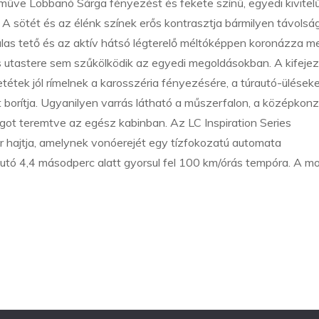
műve Lobbanó Sárga fényezést és fekete színű, egyedi kivitel
A sötét és az élénk színek erős kontrasztja bármilyen távolsá
álas tető és az aktív hátsó légterelő méltóképpen koronázza m
es utastere sem szűkölködik az egyedi megoldásokban. A kifeje
tétek jól rímelnek a karosszéria fényezésére, a túrautó-ülések
pit borítja. Ugyanilyen varrás látható a műszerfalon, a középkon
ágot teremtve az egész kabinban. Az LC Inspiration Series
r hajtja, amelynek vonóerejét egy tízfokozatú automata
autó 4,4 másodperc alatt gyorsul fel 100 km/órás tempóra. A mo