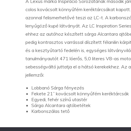
A Lexus márka Inspiráció Sorozatának második jár
colos kovácsolt könnyűfém keréktárcsákat kapott. 
azonnal felismerhetővé teszi az LC-t. A karbonsz
lenyűgöző kupé látványát. Az LC Inspiration Seri
ehhez az autóhoz készített sárga Alcantara ajtóbe
pedig kontrasztos varrással díszített félanilin kár
és a kesztyűtartó fedelén is, egységes látványvil
tanulmányautót 471 lóerős, 5,0 literes V8-as moto
sebességváltó juttatja el a hátsó kerekekhez. Az 
jellemzői:
Lobbanó Sárga fényezés
Fekete 21” kovácsolt könnyűfém keréktárcsák
Egyedi, fehér színű utastér
Sárga Alcantara ajtóbetétek
Karbonszálas tető