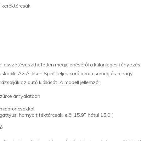
 keréktárcsák
 összetéveszthetetlen megjelenéséről a különleges fényezés
kodik. Az Artisan Spirit teljes körű aero csomag és a nagy
solják az autó kiállását. A modell jellemzői:
zürke árnyalatban
umiabroncsokkal
ttyús, hornyolt féktárcsák, elöl 15.9”, hátul 15.0”)
tó