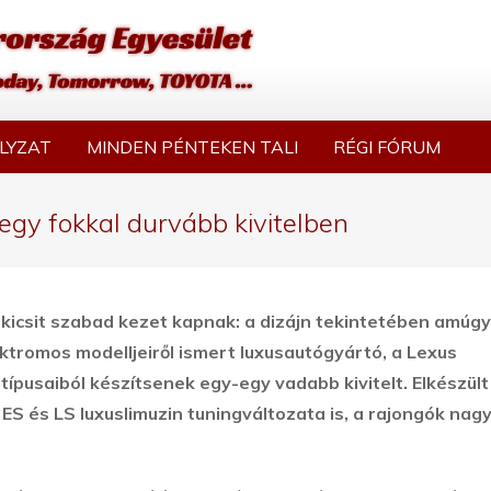
LYZAT
MINDEN PÉNTEKEN TALI
RÉGI FÓRUM
egy fokkal durvább kivitelben
kicsit szabad kezet kapnak: a dizájn tekintetében amúgy
ktromos modelljeiről ismert luxusautógyártó, a Lexus
ípusaiból készítsenek egy-egy vadabb kivitelt.
Elkészült
ES és LS luxuslimuzin tuningváltozata is, a rajongók nag