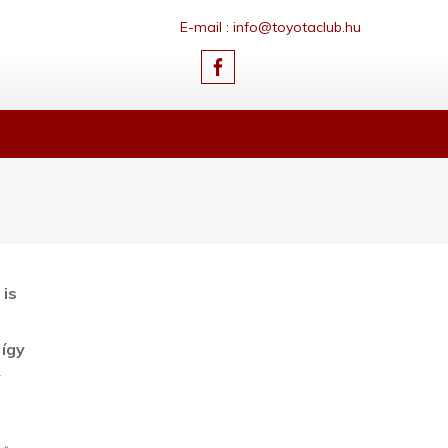
E-mail : info@toyotaclub.hu
 is
 így
y