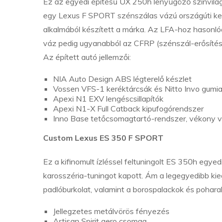
Ez az egyedi építésű UX 250h lenyűgöző színvilág
egy Lexus F SPORT szénszálas vázú országúti ker
alkalmából készített a márka. Az LFA-hoz hasonló
váz pedig ugyanabból az CFRP (szénszál-erősítésű
Az épített autó jellemzői:
NIA Auto Design ABS légterelő készlet
Vossen VFS-1 keréktárcsák és Nitto Invo gumi
Apexi N1 EXV lengéscsillapítók
Apexi N1-X Full Catback kipufogórendszer
Inno Base tetőcsomagtartó-rendszer, vékony vil
Custom Lexus ES 350 F SPORT
Ez a kifinomult ízléssel feltuningolt ES 350h egye
karosszéria-tuningot kapott. Ám a legegyedibb kie
padlóburkolat, valamint a borospalackok és poharak
Jellegzetes metálvörös fényezés
Artisan Spirit aero csomag