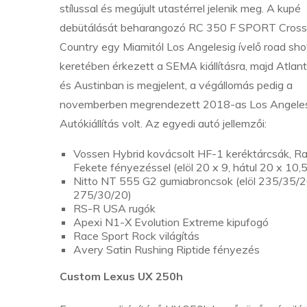
stílussal és megújult utastérrel jelenik meg. A kupé
debütálását beharangozó RC 350 F SPORT Cross
Country egy Miamitól Los Angelesig ívelő road sh
keretében érkezett a SEMA kiállításra, majd Atlan
és Austinban is megjelent, a végállomás pedig a
novemberben megrendezett 2018-as Los Angeles
Autókiállítás volt. Az egyedi autó jellemzői:
Vossen Hybrid kovácsolt HF-1 keréktárcsák, R
Fekete fényezéssel (elöl 20 x 9, hátul 20 x 10,5
Nitto NT 555 G2 gumiabroncsok (elöl 235/35/20
275/30/20)
RS-R USA rugók
Apexi N1-X Evolution Extreme kipufogó
Race Sport Rock világítás
Avery Satin Rushing Riptide fényezés
Custom Lexus UX 250h