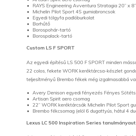
RAYS Engineering Avventura Stratagia 20” x 8”
Michelin Pilot Sport 4S gumiabroncsok
Egyedi tölgyfa padlóburkolat
Borhűtő
Borospohár-tartó
Borospalack-tartó
Custom LS F SPORT
Az egyedi építésű LS 500 F SPORT minden mással
22 colos, fekete WORK keréktárcsa-készlet gondos
teljesítményű Brembo fékek még izgalmasabbá varáz
Avery Denison egyedi fényezés Fényes Sötéts
Artisan Spirit aero csomag
22” WORK keréktárcsák Michelin Pilot Sport g
Brembo fékcsomag (elöl 6 dugattyús, hátul 4 duga
Lexus LC 500 Inspiration Series tanulmányau