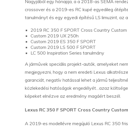
Nagyjából egy hónapja, a a 2018-as SEMA rendezv
crossover és a 2019-es RC kupé egyedileg átépített
tanulmányt és egy egyedi építésű LS limuzint, az
2019 RC 350 F SPORT Cross Country Custom
Custom 2019 UX 250h
Custom 2019 ES 350 F SPORT
Custom 2019 LS 500 F SPORT
LC 500 Inspiration Series tanulmány
A járművek speciális projekt-autók, amelyeket nem
megjegyezni, hogy a nem eredeti Lexus alkatrészek
garanciát, negatív hatással lehet a jármű teljesít
közlekedési hatóságok engedélyét…azaz költséges
képeket elnézve az eredmény magáért beszél.
Lexus RC 350 F SPORT Cross Country Custo
A 2019-es modellévre megújuló Lexus RC 350 fri