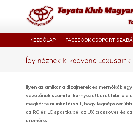
KEZDŐLAP
FACEBOOK CSOPORT SZABÁ
Így néznek ki kedvenc Lexusaink 
Ilyen az amikor a dizájnerek és mérnökök egy 
vezetőnek számító, környezetbarát hibrid ele
megkérte munkatársait, hogy legnépszerűbb t
az RC és LC sportkupé, az UX crossover és az 
örömére.