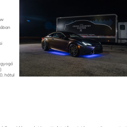
ow
tában
i
agyogó
)
, hátul