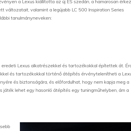
ényen a Lexus kiállította az új ES szedán, a hamarosan érke
 változatait, valamint a legújabb LC 500 Inspiration Series
 alábbi tanulmányneveken:
 eredeti Lexus alkatrészekkel és tartozékokkal építettek át. É
kel és tartozékokkal történő átépítés érvénytelenítheti a Lex
ményére és biztonságára, és előfordulhat, hogy nem kapja meg a
 játék lehet egy hasonló átépítés egy tuningműhelyben, ám a
m
ssebb