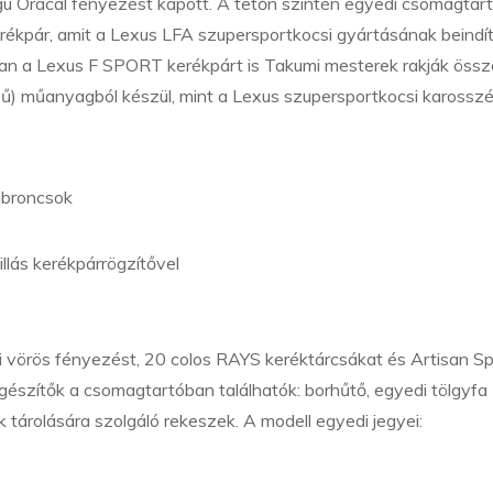
ú Oracal fényezést kapott. A tetőn szintén egyedi csomagtartó
ékpár, amit a Lexus LFA szupersportkocsi gyártásának beindí
an a Lexus F SPORT kerékpárt is Takumi mesterek rakják össz
) műanyagból készül, mint a Lexus szupersportkocsi karosszér
abroncsok
lás kerékpárrögzítővel
di vörös fényezést, 20 colos RAYS keréktárcsákat és Artisan Spi
gészítők a csomagtartóban találhatók: borhűtő, egyedi tölgyfa
 tárolására szolgáló rekeszek. A modell egyedi jegyei: