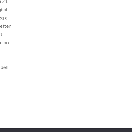
ű 21
gból
eg e
zetten
et
zolon
dell