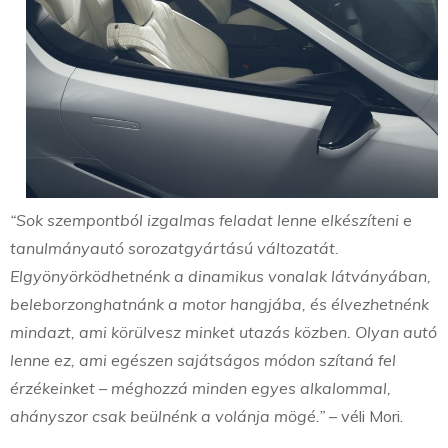
“Sok szempontból izgalmas feladat lenne elkészíteni e
tanulmányautó sorozatgyártású változatát.
Elgyönyörködhetnénk a dinamikus vonalak látványában,
beleborzonghatnánk a motor hangjába, és élvezhetnénk
mindazt, ami körülvesz minket utazás közben. Olyan autó
lenne ez, ami egészen sajátságos módon szítaná fel
érzékeinket – méghozzá minden egyes alkalommal,
ahányszor csak beülnénk a volánja mögé.”
– véli Mori.