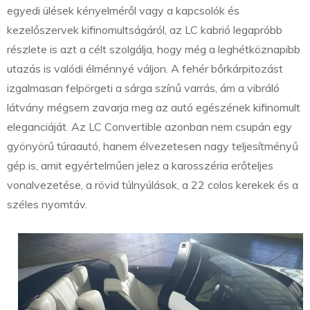
egyedi ülések kényelméről vagy a kapcsolók és
kezelőszervek kifinomultságáról, az LC kabrió legapróbb
részlete is azt a célt szolgálja, hogy még a leghétköznapibb
utazás is valódi élménnyé váljon. A fehér bőrkárpitozást
izgalmasan felpörgeti a sárga színű varrás, ám a vibráló
látvány mégsem zavarja meg az autó egészének kifinomult
eleganciáját. Az LC Convertible azonban nem csupán egy
gyönyörű túraautó, hanem élvezetesen nagy teljesítményű
gép is, amit egyértelműen jelez a karosszéria erőteljes
vonalvezetése, a rövid túlnyúlások, a 22 colos kerekek és a
széles nyomtáv.