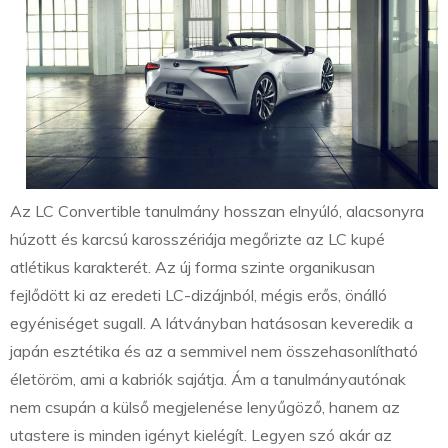
Az LC Convertible tanulmány hosszan elnyúló, alacsonyra
húzott és karcsú karosszériája megőrizte az LC kupé
atlétikus karakterét. Az új forma szinte organikusan
fejlődött ki az eredeti LC-dizájnból, mégis erős, önálló
egyéniséget sugall. A látványban hatásosan keveredik a
japán esztétika és az a semmivel nem összehasonlítható
életöröm, ami a kabriók sajátja. Ám a tanulmányautónak
nem csupán a külső megjelenése lenyűgöző, hanem az
utastere is minden igényt kielégít. Legyen szó akár az