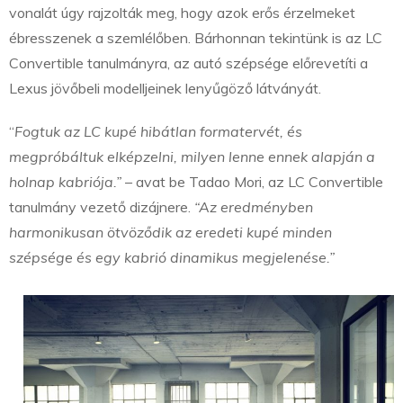
vonalát úgy rajzolták meg, hogy azok erős érzelmeket
ébresszenek a szemlélőben. Bárhonnan tekintünk is az LC
Convertible tanulmányra, az autó szépsége előrevetíti a
Lexus jövőbeli modelljeinek lenyűgöző látványát.
“
Fogtuk az LC kupé hibátlan formatervét, és
megpróbáltuk elképzelni, milyen lenne ennek alapján a
holnap kabriója.”
– avat be Tadao Mori, az LC Convertible
tanulmány vezető dizájnere.
“Az eredményben
harmonikusan ötvöződik az eredeti kupé minden
szépsége és egy kabrió dinamikus megjelenése.”