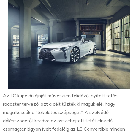
Az LC kupé dizájnját művészien felidéző, nyitott tetős
roadster tervezői azt a célt tűzték ki maguk elé, hogy
megalkossák a “tökéletes szépséget”. A szélvédő
dőlésszögétől kezdve az összehajtott tetőt elnyelő
csomagtér lágyan ívelt fedeléig az LC Convertible minden