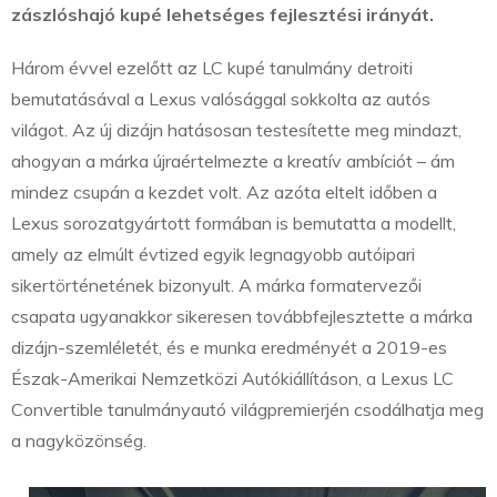
zászlóshajó kupé lehetséges fejlesztési irányát.
Három évvel ezelőtt az LC kupé tanulmány detroiti
bemutatásával a Lexus valósággal sokkolta az autós
világot. Az új dizájn hatásosan testesítette meg mindazt,
ahogyan a márka újraértelmezte a kreatív ambíciót – ám
mindez csupán a kezdet volt. Az azóta eltelt időben a
Lexus sorozatgyártott formában is bemutatta a modellt,
amely az elmúlt évtized egyik legnagyobb autóipari
sikertörténetének bizonyult. A márka formatervezői
csapata ugyanakkor sikeresen továbbfejlesztette a márka
dizájn-szemléletét, és e munka eredményét a 2019-es
Észak-Amerikai Nemzetközi Autókiállításon, a Lexus LC
Convertible tanulmányautó világpremierjén csodálhatja meg
a nagyközönség.