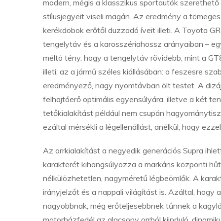
modern, mégis a klasszikus sportautók szerethető
stílusjegyeit viseli magán. Az eredmény a tömeges
kerékdobok erőtől duzzadó íveit illeti. A Toyota G
tengelytáv és a karosszériahossz arányaiban – egy
méltó tény, hogy a tengelytáv rövidebb, mint a G
illeti, az a jármű széles kiállásában: a feszesre s
eredményező, nagy nyomtávban ölt testet. A dizájn
felhajtóerő optimális egyensúlyára, illetve a két te
tetőkialakítást például nem csupán hagyománytiszt
ezáltal mérsékli a légellenállást, anélkül, hogy ezzel
Az orrkialakítást a negyedik generációs Supra ihle
karakterét kihangsúlyozza a markáns központi hű
nélkülözhetetlen, nagyméretű légbeömlők. A kara
irányjelzőt és a nappali világítást is. Azáltal, hog
nagyobbnak, még erőteljesebbnek tűnnek a kagylós
motorházfedél az alacsony orrból kiinduló, dinamikus