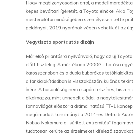
Hogy megbizonyosodjon arról, a modell maradékta
képes beváltani ígéretét, a Toyota elnöke, Akio T
mesterpilótai minőségében személyesen tette prób
példányait 2019 nyarának végén vehetik át az ügyf
Vegytiszta sportautós dizájn
Már első pillantásra nyilvánvaló, hogy az új Toyo
előtt tiszteleg. A mértékadó 2000GT hatása egyé
karosszériában és a dupla buborékos tetőkialakítá
a far kialakításában is visszaköszön, különös tekin
ívére. A hasonlóság nem csupán felszínes, hiszen 
alkalmazza, mint ünnepelt elődei: a nagyteljesítm
formavilágát először a drámai hatású FT-1 koncepc
megálmodott tanulmányt a 2014-es Detroiti Autós
Nobuo Nakamura a „sűrített extremitás” fogalmáv
tudatosan kerülte az érzelmeket kifejező szavakat,