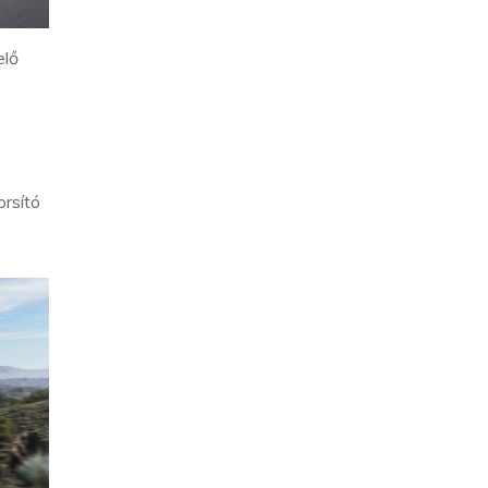
elő
rsító