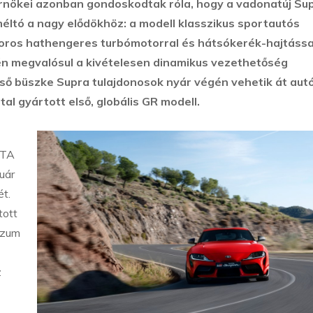
érnökei azonban gondoskodtak róla, hogy a vadonatúj Su
éltó a nagy elődökhöz: a modell klasszikus sportautós
soros hathengeres turbómotorral és hátsókerék-hajtássa
vén megvalósul a kivételesen dinamikus vezethetőség
első büszke Supra tulajdonosok nyár végén vehetik át aut
 gyártott első, globális GR modell.
OTA
uár
ét.
tott
szum
z