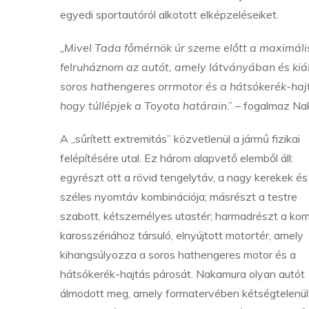
egyedi sportautóról alkotott elképzeléseiket.
„Mivel Tada főmérnök úr szeme előtt a maximális
felruháznom az autót, amely látványában és kiá
soros hathengeres orrmotor és a hátsókerék-haj
hogy túllépjek a Toyota határain
.” – fogalmaz Na
A „sűrített extremitás” közvetlenül a jármű fizikai
felépítésére utal. Ez három alapvető elemből áll:
egyrészt ott a rövid tengelytáv, a nagy kerekek és
széles nyomtáv kombinációja; másrészt a testre
szabott, kétszemélyes utastér; harmadrészt a ko
karosszériához társuló, elnyújtott motortér, amely
kihangsúlyozza a soros hathengeres motor és a
hátsókerék-hajtás párosát. Nakamura olyan autót
álmodott meg, amely formatervében kétségtelenül