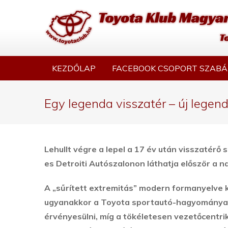
KEZDŐLAP
FACEBOOK CSOPORT SZABÁ
Egy legenda visszatér – új legend
Lehullt végre a lepel a 17 év után visszatérő
es Detroiti Autószalonon láthatja először a 
A „sűrített extremitás” modern formanyelve 
ugyanakkor a Toyota sportautó-hagyományait 
érvényesülni, míg a tökéletesen vezetőcentr