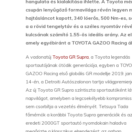
hangulata és kialakítása ihlette. A Toyota m
csupán lenyűgöző formavilága révén legyen m
hajtásláncot kapott, 340 lóerős, 500 Nm-es, 
a a rövid tengelytáv és a széles nyomtáv ré
kulcsának számító 1.55-ös ideális arány. Az 
amely egyébiránt a TOYOTA GAZOO Racing által
A vadonatúj
Toyota GR Supra
, a Toyota legendás
sportautójának ötödik generációja, egyben a TOY
GAZOO Racing első globális GR modellje 2019. jan
14-én, a Detroiti Autószalonon tartja világpremierj
Az új Toyota GR Supra színtiszta sportautóként lá
napvilágot, amelyben a legcsekélyebb kompromis
sem csorbítja a vezetés élményét. Tetsuya Tada
főmérnök a korábbi Toyota Supra generációk és a
eredeti 2000GT sportautó nyomdokain haladva
megőrizte a klasszikus elrendezést: az orrban