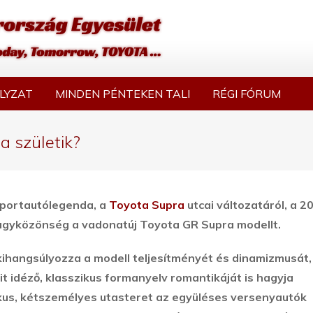
LYZAT
MINDEN PÉNTEKEN TALI
RÉGI FÓRUM
a születik?
 sportautólegenda, a
Toyota Supra
utcai változatáról, a 2
nagyközönség a vadonatúj Toyota GR Supra modellt.
kihangsúlyozza a modell teljesítményét és dinamizmusát,
idéző, klasszikus formanyelv romantikáját is hagyja
ikus, kétszemélyes utasteret az együléses versenyautók