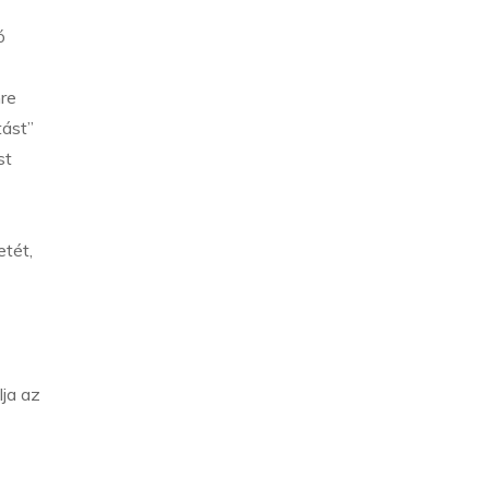
ó
mre
tást”
st
etét,
ja az