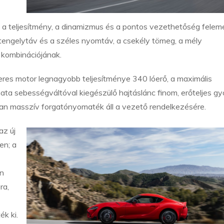
it a teljesítmény, a dinamizmus és a pontos vezethetőség felem
tengelytáv és a széles nyomtáv, a csekély tömeg, a mély
 kombinációjának.
iteres motor legnagyobb teljesítménye 340 lóerő, a maximális
 sebességváltóval kiegészülő hajtáslánc finom, erőteljes gyo
ban masszív forgatónyomaték áll a vezető rendelkezésére.
z új
en; a
on
ra,
k ki.