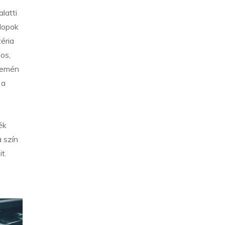
latti
zlopok
éria
os,
eremén
 a
ék
a szín
t.