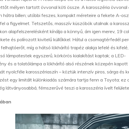
őt mélyen tartott övvonal köti össze. A karosszéria övvonal a
en hátra billen; utóbbi feszes, kompakt méreteire a fekete A-os
k fel a figyelmet. Tetszetős, masszív küszöbök utalnak a karossz
n alapfelszerelésként kínálja a könnyű, ám igen merev, 19 col
ete és polírozott kivitelű küllőkkel. Hátul a csomagtérfedél p
felhajtóerőt, míg a hátsó lökhárító trapéz alakja lefelé és kifelé,
tsó lámpatestek egyszerű, körkörös kialakítást kaptak; a LED-
ény és a tolatólámpa a lökhárító alsó részének közepén kapott
 nyolcféle karosszériaszín – köztük intenzív piros, sárga és k
zést egy limitált különkiadás számára tartja fenn a Toyota; ez 
ég látványosabbá, fémszerűvé teszi a karosszéria ívelt felületei
jában