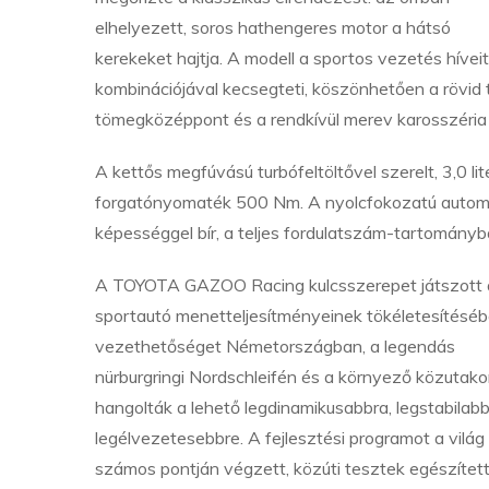
elhelyezett, soros hathengeres motor a hátsó
kerekeket hajtja. A modell a sportos vezetés híve
kombinációjával kecsegteti, köszönhetően a rövid 
tömegközéppont és a rendkívül merev karosszéria
A kettős megfúvású turbófeltöltővel szerelt, 3,0 l
forgatónyomaték 500 Nm. A nyolcfokozatú automata
képességgel bír, a teljes fordulatszám-tartomány
A TOYOTA GAZOO Racing kulcsszerepet játszott a
sportautó menetteljesítményeinek tökéletesítéséb
vezethetőséget Németországban, a legendás
nürburgringi Nordschleifén és a környező közutak
hangolták a lehető legdinamikusabbra, legstabilabb
legélvezetesebbre. A fejlesztési programot a világ
számos pontján végzett, közúti tesztek egészítetté