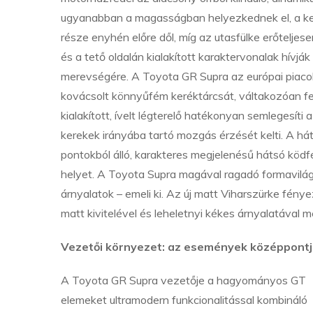
ugyanabban a magasságban helyezkednek el, a kett
része enyhén előre dől, míg az utasfülke erőteljes
és a tető oldalán kialakított karaktervonalak hívjá
merevségére. A Toyota GR Supra az európai piacoko
kovácsolt könnyűfém keréktárcsát, váltakozóan fek
kialakított, ívelt légterelő hatékonyan semlegesíti a 
kerekek irányába tartó mozgás érzését kelti. A há
pontokból álló, karakteres megjelenésű hátsó ködf
helyet. A Toyota Supra magával ragadó formavilágát
árnyalatok – emeli ki. Az új matt Viharszürke fénye
matt kivitelével és leheletnyi kékes árnyalatával m
Vezetői környezet: az események középpont
A Toyota GR Supra vezetője a hagyományos GT
elemeket ultramodern funkcionalitással kombináló