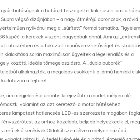
 gyárthatóságnak a határait feszegette, különösen, ami a háts
R Supra végső dizájnjában – a nagy átmérőjű abroncsok, a rövid
értelműen nyilvánul meg a „sűrített” formai tematika. Figyele
T86 kupéé, a kerekek viszont nagyobbak annál. Ami az „extremi
zabott utastérben és a fokozott manőverezhetőséget és stabilitá
 kialakítása során maximálisan ügyeltek a légellenállás és a
ngely közötti, ideális tömegeloszlásra. A „dupla buborék”
eletből alkalmazták: a megoldás csökkenti a jármű homlokfelül
 korlátozná a fejteret.
tte, ám megjelenése annál is kifejezőbb: a modell mélyen ülő
tőmaszk, valamint az azt keretező, a motor hűtéséhez
kteres lámpatest hatlencsés LED-es szerkezete magában foglal
y a fényszórótest az orrhoz közelebb, beljebb helyezkedik el, még
zerű első kerékívek.Oldalról szemlélve a mélyen húzódó
 vonalat rajzol ki. A fedél kilépő éle és a hátsó légterelő szinte