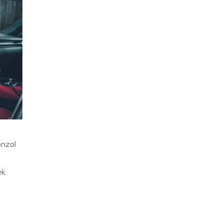
onzol
ek