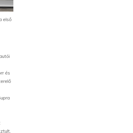
a első
autói
rr és
terelő
Supra
:
ztult,