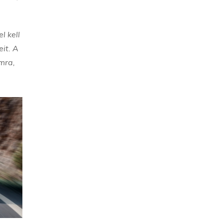
l kell
it. A
mra,