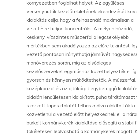
környezetben foglalhat helyet. Az együléses
versenyautók kezelőfelületének elrendezését köv
kialakítás célja, hogy a felhasználó maximálisan a
vezetésre tudjon koncentrálni. A mélyen húzódó,
keskeny, vízszintes műszerfal a legcsekélyebb
mértékben sem akadályozza az előre tekintést, íg
vezető pontosan irányíthatja járművét nagysebe
manőverezés során, míg az elsődleges
kezelőszerveket egymáshoz közel helyezték el, íg
gyorsan és könnyen működtethetők. A műszerfal,
középkonzol és az ajtókárpit egybefüggő kialakítá
oldalán lendületesen kialakított, puha térdtáma
szerzett tapasztalatát felhasználva alakították ki
közvetlenül a vezető előtt helyezkednek el, a hár
burkolt kormánykerék kialakítása elősegíti a stabil
tökéletesen leolvasható a kormánykerék mögött. 