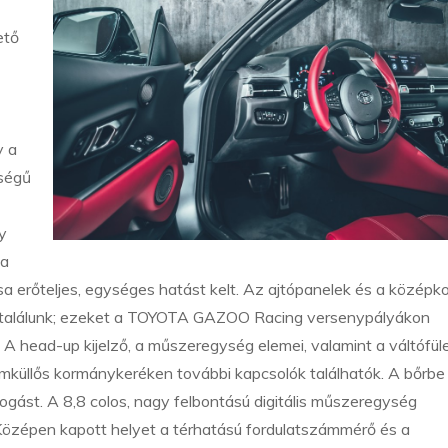
ető
y a
sségű
y
 a
sa erőteljes, egységes hatást kelt. Az ajtópanelek és a középk
szt találunk; ezeket a TOYOTA GAZOO Racing versenypályákon
. A head-up kijelző, a műszeregység elemei, valamint a váltófül
omküllős kormánykeréken további kapcsolók találhatók. A bőrbe
 fogást. A 8,8 colos, nagy felbontású digitális műszeregység
Középen kapott helyet a térhatású fordulatszámmérő és a