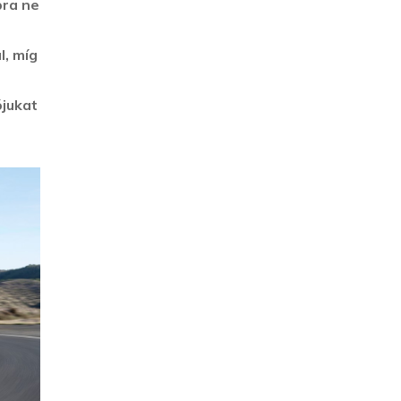
pra ne
l, míg
ójukat