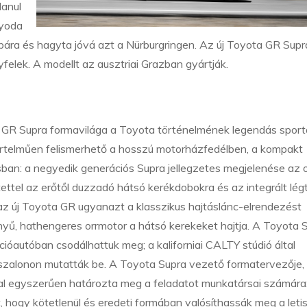
lanul
oyoda
ára és hagyta jóvá azt a Nürburgringen. Az új Toyota GR Supr
elek. A modellt az ausztriai Grazban gyártják.
ta GR Supra formavilága a Toyota történelmének legendás sport
rtelműen felismerhető a hosszú motorházfedélben, a kompakt
sban: a negyedik generációs Supra jellegzetes megjelenése az o
tettel az erőtől duzzadó hátsó kerékdobokra és az integrált lég
az új Toyota GR ugyanazt a klasszikus hajtáslánc-elrendezést
ényű, hathengeres orrmotor a hátsó kerekeket hajtja. A Toyota 
ióautóban csodálhattuk meg; a kaliforniai CALTY stúdió által
zalonon mutatták be. A Toyota Supra vezető formatervezője,
al egyszerűen határozta meg a feladatot munkatársai számára
 hogy kötetlenül és eredeti formában valósíthassák meg a letis