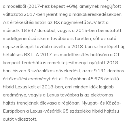
a modellből (2017-hez képest +6%), amelynek megújított
változata 2017-ben jelent meg a márkakereskedésekben.
Az értékesítési listán az RX nagyméretű SUV lett a
második 18.847 darabbal, vagyis a 2015-ben bemutatott
modellgeneráció sikere továbbra is töretlen, sőt az autó
népszerűségét tovább növelte a 2018-ban színre lépett új,
hétüléses RX L. A 2017-es modellfrissítés hatására a CT
kompakt ferdehátú is remek teljesítményt nyújtott 2018-
ban, hiszen 3 százalékos növekedést, azaz 9.131 darabos
értékesítési eredményt ért el. Európában 45.675 öntöltő
hibrid Lexus kelt el 2018-ban, ami minden idők legjobb
eredménye, vagyis a Lexus továbbra is az elektromos
hajtás trendjének éllovasa a régióban. Nyugat- és Közép-
Európában a Lexus-vásárlók 95 százaléka hibrid hajtású
autót választott.