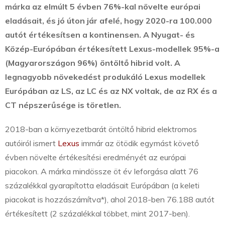
márka az elmúlt 5 évben 76%-kal növelte európai
eladásait, és jó úton jár afelé, hogy 2020-ra 100.000
autót értékesítsen a kontinensen. A Nyugat- és
Közép-Európában értékesített Lexus-modellek 95%-a
(Magyarországon 96%) öntöltő hibrid volt. A
legnagyobb növekedést produkáló Lexus modellek
Európában az LS, az LC és az NX voltak, de az RX és a
CT népszerűsége is töretlen.
2018-ban a környezetbarát öntöltő hibrid elektromos
autóiról ismert
Lexus
immár az ötödik egymást követő
évben növelte értékesítési eredményét az európai
piacokon. A márka mindössze öt év leforgása alatt 76
százalékkal gyarapította eladásait Európában (a keleti
piacokat is hozzászámítva*), ahol 2018-ben 76.188 autót
értékesített (2 százalékkal többet, mint 2017-ben).