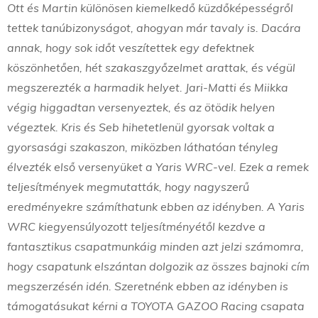
Ott és Martin különösen kiemelkedő küzdőképességről
tettek tanúbizonyságot, ahogyan már tavaly is. Dacára
annak, hogy sok időt veszítettek egy defektnek
köszönhetően, hét szakaszgyőzelmet arattak, és végül
megszerezték a harmadik helyet. Jari-Matti és Miikka
végig higgadtan versenyeztek, és az ötödik helyen
végeztek. Kris és Seb hihetetlenül gyorsak voltak a
gyorsasági szakaszon, miközben láthatóan tényleg
élvezték első versenyüket a Yaris WRC-vel. Ezek a remek
teljesítmények megmutatták, hogy nagyszerű
eredményekre számíthatunk ebben az idényben. A Yaris
WRC kiegyensúlyozott teljesítményétől kezdve a
fantasztikus csapatmunkáig minden azt jelzi számomra,
hogy csapatunk elszántan dolgozik az összes bajnoki cím
megszerzésén idén. Szeretnénk ebben az idényben is
támogatásukat kérni a TOYOTA GAZOO Racing csapata