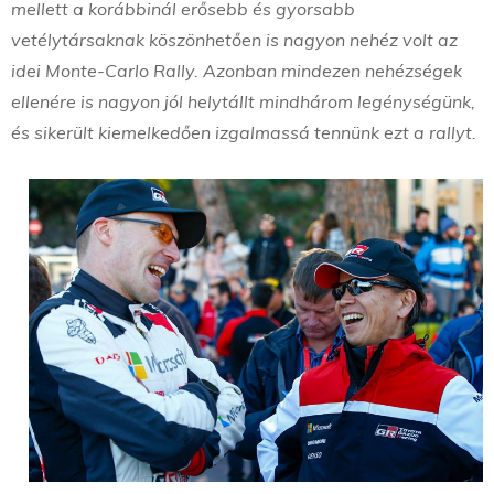
mellett a korábbinál erősebb és gyorsabb
vetélytársaknak köszönhetően is nagyon nehéz volt az
idei Monte-Carlo Rally. Azonban mindezen nehézségek
ellenére is nagyon jól helytállt mindhárom legénységünk,
és sikerült kiemelkedően izgalmassá tennünk ezt a rallyt.