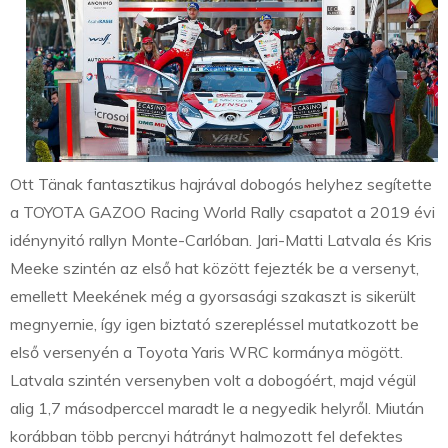
Ott Tänak fantasztikus hajrával dobogós helyhez segítette
a TOYOTA GAZOO Racing World Rally csapatot a 2019 évi
idénynyitó rallyn Monte-Carlóban. Jari-Matti Latvala és Kris
Meeke szintén az első hat között fejezték be a versenyt,
emellett Meekének még a gyorsasági szakaszt is sikerült
megnyernie, így igen biztató szerepléssel mutatkozott be
első versenyén a Toyota Yaris WRC kormánya mögött.
Latvala szintén versenyben volt a dobogóért, majd végül
alig 1,7 másodperccel maradt le a negyedik helyről. Miután
korábban több percnyi hátrányt halmozott fel defektes