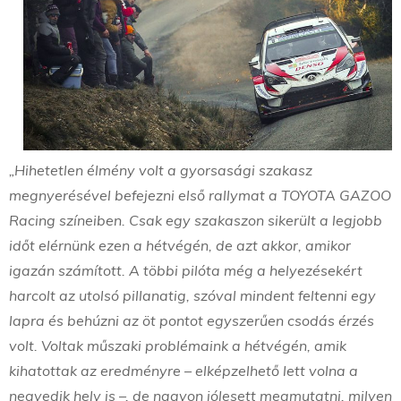
„Hihetetlen élmény volt a gyorsasági szakasz
megnyerésével befejezni első rallymat a TOYOTA GAZOO
Racing színeiben. Csak egy szakaszon sikerült a legjobb
időt elérnünk ezen a hétvégén, de azt akkor, amikor
igazán számított. A többi pilóta még a helyezésekért
harcolt az utolsó pillanatig, szóval mindent feltenni egy
lapra és behúzni az öt pontot egyszerűen csodás érzés
volt. Voltak műszaki problémaink a hétvégén, amik
kihatottak az eredményre – elképzelhető lett volna a
negyedik hely is –, de nagyon jólesett megmutatni, milyen