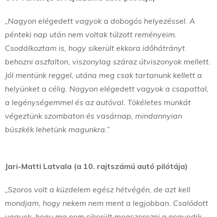
„Nagyon elégedett vagyok a dobogós helyezéssel. A
pénteki nap után nem voltak túlzott reményeim.
Csodálkoztam is, hogy sikerült ekkora időhátrányt
behozni aszfalton, viszonylag száraz útviszonyok mellett.
Jól mentünk reggel, utána meg csak tartanunk kellett a
helyünket a célig. Nagyon elégedett vagyok a csapattal,
a legénységemmel és az autóval. Tökéletes munkát
végeztünk szombaton és vasárnap, mindannyian
büszkék lehetünk magunkra.”
Jari-Matti Latvala (a 10. rajtszámú autó pilótája)
„Szoros volt a küzdelem egész hétvégén, de azt kell
mondjam, hogy nekem nem ment a legjobban. Csalódott
vagyok, hogy ma nem sikerült megszerezni a negyedik