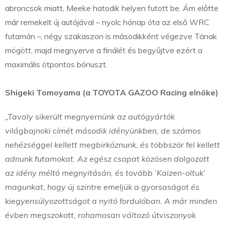
abroncsok miatt, Meeke hatodik helyen futott be. Ám előtte
már remekelt új autójával – nyolc hónap óta az első WRC
futamán –, négy szakaszon is másodikként végezve Tänak
mögött, majd megnyerve a finálét és begyűjtve ezért a
maximális ötpontos bónuszt.
Shigeki Tomoyama (a TOYOTA GAZOO Racing elnöke)
„Tavaly sikerült megnyernünk az autógyártók
világbajnoki címét második idényünkben, de számos
nehézséggel kellett megbirkóznunk, és többször fel kellett
adnunk futamokat. Az egész csapat közösen dolgozott
az idény méltó megnyitásán, és tovább ’Kaizen-oltuk’
magunkat, hogy új szintre emeljük a gyorsaságot és
kiegyensúlyozottságot a nyitó fordulóban. A már minden
évben megszokott, rohamosan változó útviszonyok