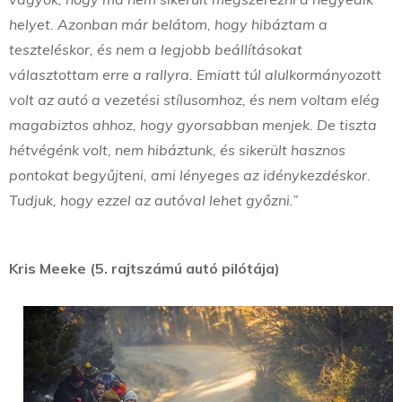
helyet. Azonban már belátom, hogy hibáztam a
teszteléskor, és nem a legjobb beállításokat
választottam erre a rallyra. Emiatt túl alulkormányozott
volt az autó a vezetési stílusomhoz, és nem voltam elég
magabiztos ahhoz, hogy gyorsabban menjek. De tiszta
hétvégénk volt, nem hibáztunk, és sikerült hasznos
pontokat begyűjteni, ami lényeges az idénykezdéskor.
Tudjuk, hogy ezzel az autóval lehet győzni.”
Kris Meeke (5. rajtszámú autó pilótája)