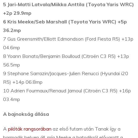
5
Jari-Matti Latvala/Miikka Anttila (Toyota Yaris WRC)
+2p 29.9mp
6
Kris Meeke/Seb Marshall (Toyota Yaris WRC) +5p
36.2mp
7 Gus Greensmith/Elliott Edmondson (Ford Fiesta R5) +13p
04.6mp
8 Yoann Bonato/Benjamin Boulloud (Citroën C3 R5) +13p
56.5mp
9 Stephane Sarrazin/Jacques-Julien Renucci (Hyundai i20
R5) +14p 06.8mp
10 Adrien Fourmaux/Renaud Jamoul (Citroën C3 R5) +16p
03.4mp
A bajnokság állása
A
pilóták rangsorában
az első futam után Tanak így a
harmadik helyen áll, míg Meeke a hatodikról előugrott a