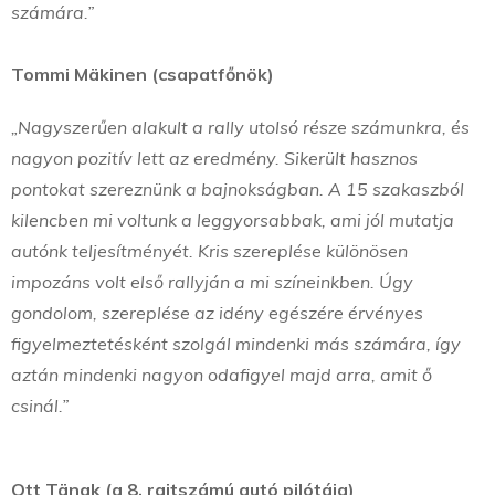
számára.”
Tommi Mäkinen (csapatfőnök)
„Nagyszerűen alakult a rally utolsó része számunkra, és
nagyon pozitív lett az eredmény. Sikerült hasznos
pontokat szereznünk a bajnokságban. A 15 szakaszból
kilencben mi voltunk a leggyorsabbak, ami jól mutatja
autónk teljesítményét. Kris szereplése különösen
impozáns volt első rallyján a mi színeinkben. Úgy
gondolom, szereplése az idény egészére érvényes
figyelmeztetésként szolgál mindenki más számára, így
aztán mindenki nagyon odafigyel majd arra, amit ő
csinál.”
Ott Tänak (a 8. rajtszámú autó pilótája)