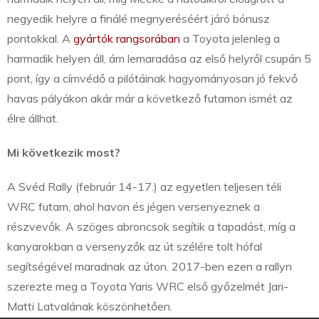
negyedik helyre a finálé megnyeréséért járó bónusz
pontokkal. A
gyártók rangsorában
a Toyota jelenleg a
harmadik helyen áll, ám lemaradása az első helyről csupán 5
pont, így a címvédő a pilótáinak hagyományosan jó fekvő
havas pályákon akár már a következő futamon ismét az
élre állhat.
Mi következik most?
A Svéd Rally (február 14-17.) az egyetlen teljesen téli
WRC futam, ahol havon és jégen versenyeznek a
részvevők. A szöges abroncsok segítik a tapadást, míg a
kanyarokban a versenyzők az út szélére tolt hófal
segítségével maradnak az úton. 2017-ben ezen a rallyn
szerezte meg a Toyota Yaris WRC első győzelmét Jari-
Matti Latvalának köszönhetően.