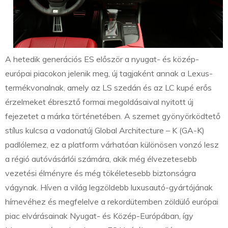
A hetedik generációs ES először a nyugat- és közép-
európai piacokon jelenik meg, új tagjaként annak a Lexus-
termékvonalnak, amely az LS szedán és az LC kupé erős
érzelmeket ébresztő formai megoldásaival nyitott új
fejezetet a márka történetében. A szemet gyönyörködtető
stílus kulcsa a vadonatúj Global Architecture – K (GA-K)
padlólemez, ez a platform várhatóan különösen vonzó lesz
a régió autóvásárlói számára, akik még élvezetesebb
vezetési élményre és még tökéletesebb biztonságra
vágynak. Híven a világ legzöldebb luxusautó-gyártójának
hírnevéhez és megfelelve a rekordütemben zöldülő európai
piac elvárásainak Nyugat- és Közép-Európában, így