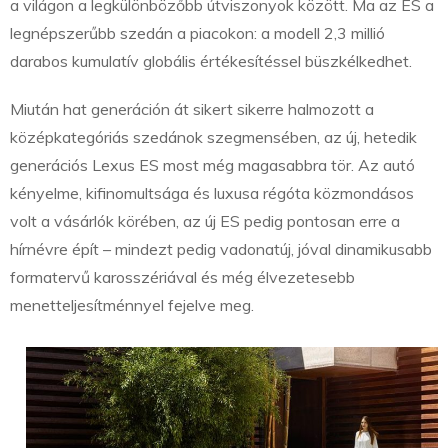
a világon a legkülönbözőbb útviszonyok között. Ma az ES a
legnépszerűbb szedán a piacokon: a modell 2,3 millió
darabos kumulatív globális értékesítéssel büszkélkedhet.
Miután hat generáción át sikert sikerre halmozott a
középkategóriás szedánok szegmensében, az új, hetedik
generációs Lexus ES most még magasabbra tör. Az autó
kényelme, kifinomultsága és luxusa régóta közmondásos
volt a vásárlók körében, az új ES pedig pontosan erre a
hírnévre épít – mindezt pedig vadonatúj, jóval dinamikusabb
formatervű karosszériával és még élvezetesebb
menetteljesítménnyel fejelve meg.