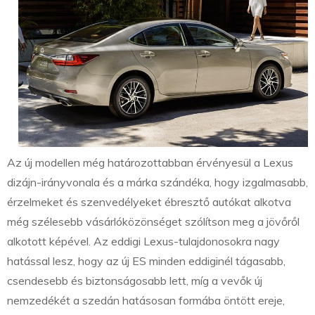
Az új modellen még határozottabban érvényesül a Lexus
dizájn-irányvonala és a márka szándéka, hogy izgalmasabb,
érzelmeket és szenvedélyeket ébresztő autókat alkotva
még szélesebb vásárlóközönséget szólítson meg a jövőről
alkotott képével. Az eddigi Lexus-tulajdonosokra nagy
hatással lesz, hogy az új ES minden eddiginél tágasabb,
csendesebb és biztonságosabb lett, míg a vevők új
nemzedékét a szedán hatásosan formába öntött ereje,