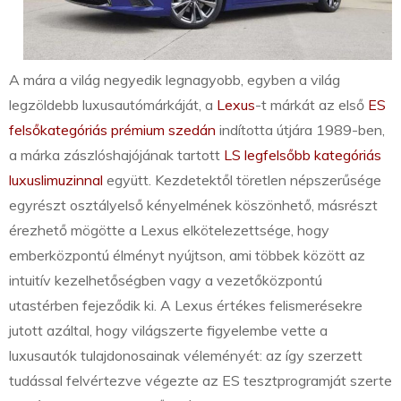
A mára a világ negyedik legnagyobb, egyben a világ
legzöldebb luxusautómárkáját, a
Lexus
-t márkát az első
ES
felsőkategóriás prémium szedán
indította útjára 1989-ben,
a márka zászlóshajójának tartott
LS legfelsőbb kategóriás
luxuslimuzinnal
együtt. Kezdetektől töretlen népszerűsége
egyrészt osztályelső kényelmének köszönhető, másrészt
érezhető mögötte a Lexus elkötelezettsége, hogy
emberközpontú élményt nyújtson, ami többek között az
intuitív kezelhetőségben vagy a vezetőközpontú
utastérben fejeződik ki. A Lexus értékes felismerésekre
jutott azáltal, hogy világszerte figyelembe vette a
luxusautók tulajdonosainak véleményét: az így szerzett
tudással felvértezve végezte az ES tesztprogramját szerte