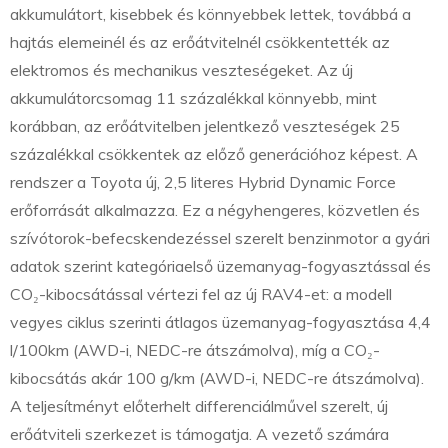
akkumulátort, kisebbek és könnyebbek lettek, továbbá a
hajtás elemeinél és az erőátvitelnél csökkentették az
elektromos és mechanikus veszteségeket. Az új
akkumulátorcsomag 11 százalékkal könnyebb, mint
korábban, az erőátvitelben jelentkező veszteségek 25
százalékkal csökkentek az előző generációhoz képest. A
rendszer a Toyota új, 2,5 literes Hybrid Dynamic Force
erőforrását alkalmazza. Ez a négyhengeres, közvetlen és
szívótorok-befecskendezéssel szerelt benzinmotor a gyári
adatok szerint kategóriaelső üzemanyag-fogyasztással és
CO₂-kibocsátással vértezi fel az új RAV4-et: a modell
vegyes ciklus szerinti átlagos üzemanyag-fogyasztása 4,4
l/100km (AWD-i, NEDC-re átszámolva), míg a CO₂-
kibocsátás akár 100 g/km (AWD-i, NEDC-re átszámolva).
A teljesítményt előterhelt differenciálművel szerelt, új
erőátviteli szerkezet is támogatja. A vezető számára