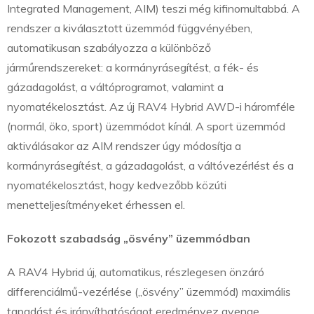
Integrated Management, AIM) teszi még kifinomultabbá. A
rendszer a kiválasztott üzemmód függvényében,
automatikusan szabályozza a különböző
járműrendszereket: a kormányrásegítést, a fék- és
gázadagolást, a váltóprogramot, valamint a
nyomatékelosztást. Az új RAV4 Hybrid AWD-i háromféle
(normál, öko, sport) üzemmódot kínál. A sport üzemmód
aktiválásakor az AIM rendszer úgy módosítja a
kormányrásegítést, a gázadagolást, a váltóvezérlést és a
nyomatékelosztást, hogy kedvezőbb közúti
menetteljesítményeket érhessen el.
Fokozott szabadság „ösvény” üzemmódban
A RAV4 Hybrid új, automatikus, részlegesen önzáró
differenciálmű-vezérlése („ösvény” üzemmód) maximális
tapadást és irányíthatóságot eredményez gyenge