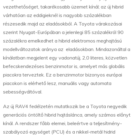
vezethetőséget, takarékosabb üzemet kínál; az új hibrid
várhatóan az eddigieknél is nagyobb százalékban
részesedik majd az eladásokból. A Toyota várakozásai
szerint Nyugat-Európában a jelenlegi 85 százalékról 90
százalékra emelkedhet a hibrid elektromos meghajtású
modellváltozatok aránya az eladásokban. Mindazonáltal a
kínálatban megjelent egy vadonatúj, 2,0 literes, közvetlen
befecskendezéses benzinmotor is, amelyet más globális
piacokra terveztek. Ez a benzinmotor bizonyos európai
piacokon is elérhető lesz, manuális vagy automata
sebességváltóval.
Az új RAV4 fedélzetén mutatkozik be a Toyota negyedik
generációs öntöltő hibrid hajtáslánca, amely számos előnyt
kínál. A rendszer főbb elemei, beleértve a teljesítmény-
szabályozó egységet (PCU) és a nikkel-metál hidrid