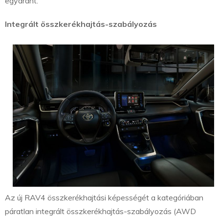
egyaránt.
Integrált összkerékhajtás-szabályozás
Az új RAV4 összkerékhajtási képességét a kategóriában
páratlan integrált összkerékhajtás-szabályozás (AWD