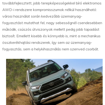
továbbfejlesztett, jobb terepképességekkel bíró elektromos
AWD-i rendszere kompromisszumok nélkül használható:
városi használat során kedvezőbb üzemanyag-
fogyasztást mutathat fel, nagy sebességnél csendesebben
működik, csúszós útviszonyok mellett pedig jobb tapadást
biztosít. Emellett kisebb és könnyebb is, mint a mechanikus
összkerékhajtási rendszerek, így sem az üzemanyag-
fogyasztás, sem a helykihasználás nem szenved csorbát.