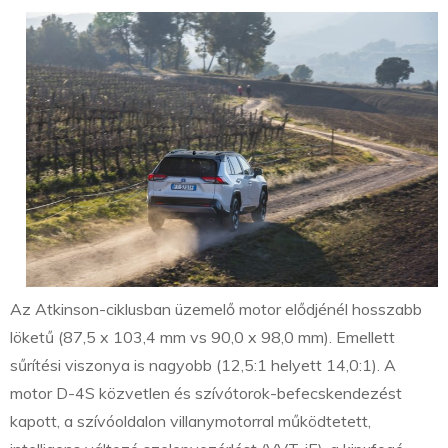
Az Atkinson-ciklusban üzemelő motor elődjénél hosszabb
löketű (87,5 x 103,4 mm vs 90,0 x 98,0 mm). Emellett
sűrítési viszonya is nagyobb (12,5:1 helyett 14,0:1). A
motor D-4S közvetlen és szívótorok-befecskendezést
kapott, a szívóoldalon villanymotorral működtetett,