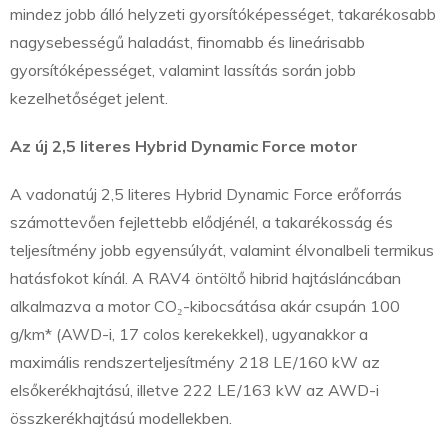
mindez jobb álló helyzeti gyorsítóképességet, takarékosabb
nagysebességű haladást, finomabb és lineárisabb
gyorsítóképességet, valamint lassítás során jobb
kezelhetőséget jelent.
Az új 2,5 literes Hybrid Dynamic Force motor
A vadonatúj 2,5 literes Hybrid Dynamic Force erőforrás
számottevően fejlettebb elődjénél, a takarékosság és
teljesítmény jobb egyensúlyát, valamint élvonalbeli termikus
hatásfokot kínál. A RAV4 öntöltő hibrid hajtásláncában
alkalmazva a motor CO₂-kibocsátása akár csupán 100
g/km* (AWD-i, 17 colos kerekekkel), ugyanakkor a
maximális rendszerteljesítmény 218 LE/160 kW az
elsőkerékhajtású, illetve 222 LE/163 kW az AWD-i
összkerékhajtású modellekben.