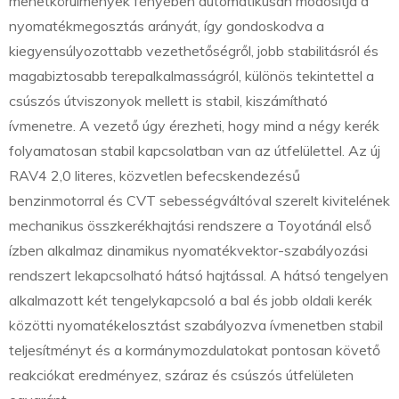
menetkörülmények fényében automatikusan módosítja a
nyomatékmegosztás arányát, így gondoskodva a
kiegyensúlyozottabb vezethetőségről, jobb stabilitásról és
magabiztosabb terepalkalmasságról, különös tekintettel a
csúszós útviszonyok mellett is stabil, kiszámítható
ívmenetre. A vezető úgy érezheti, hogy mind a négy kerék
folyamatosan stabil kapcsolatban van az útfelülettel. Az új
RAV4 2,0 literes, közvetlen befecskendezésű
benzinmotorral és CVT sebességváltóval szerelt kivitelének
mechanikus összkerékhajtási rendszere a Toyotánál első
ízben alkalmaz dinamikus nyomatékvektor-szabályozási
rendszert lekapcsolható hátsó hajtással. A hátsó tengelyen
alkalmazott két tengelykapcsoló a bal és jobb oldali kerék
közötti nyomatékelosztást szabályozva ívmenetben stabil
teljesítményt és a kormánymozdulatokat pontosan követő
reakciókat eredményez, száraz és csúszós útfelületen