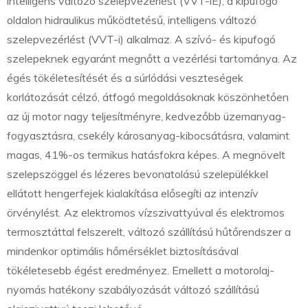
intelligens változó szelepvezérlést (VVT-iE), a kipufogó
oldalon hidraulikus működtetésű, intelligens változó
szelepvezérlést (VVT-i) alkalmaz. A szívó- és kipufogó
szelepeknek egyaránt megnőtt a vezérlési tartománya. Az
égés tökéletesítését és a súrlódási veszteségek
korlátozását célzó, átfogó megoldásoknak köszönhetően
az új motor nagy teljesítményre, kedvezőbb üzemanyag-
fogyasztásra, csekély károsanyag-kibocsátásra, valamint
magas, 41%-os termikus hatásfokra képes. A megnövelt
szelepszöggel és lézeres bevonatolású szelepülékkel
ellátott hengerfejek kialakítása elősegíti az intenzív
örvénylést. Az elektromos vízszivattyúval és elektromos
termosztáttal felszerelt, változó szállítású hűtőrendszer a
mindenkor optimális hőmérséklet biztosításával
tökéletesebb égést eredményez. Emellett a motorolaj-
nyomás hatékony szabályozását változó szállítású