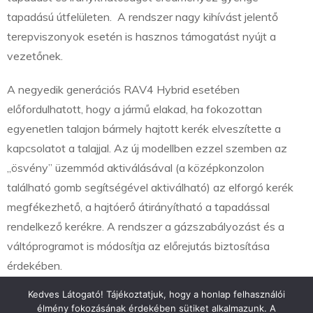
tapadású útfelületen. A rendszer nagy kihívást jelentő
terepviszonyok esetén is hasznos támogatást nyújt a
vezetőnek.
A negyedik generációs RAV4 Hybrid esetében
előfordulhatott, hogy a jármű elakad, ha fokozottan
egyenetlen talajon bármely hajtott kerék elveszítette a
kapcsolatot a talajjal. Az új modellben ezzel szemben az
„ösvény” üzemmód aktiválásával (a középkonzolon
található gomb segítségével aktiválható) az elforgó kerék
megfékezhető, a hajtóerő átirányítható a tapadással
rendelkező kerékre. A rendszer a gázszabályozást és a
váltóprogramot is módosítja az előrejutás biztosítása
érdekében.
Kedves Látogató! Tájékoztatjuk, hogy a honlap felhasználói
élmény fokozásának érdekében sütiket alkalmazunk. A