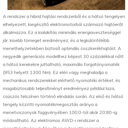
A rendszer a hibrid hajtási rendszerből és a hátsó tengelyen
elhelyezett, kiegészítő elektromotorból származó hajtóerőt
alkalmazza. Ez a kialakítás minimális energiaveszteséggel
jár, kisebb tömeget eredményez, és a legkülönfélébb
menethelyzetekben biztosít optimális összkerékhajtást. A
negyedik generációs modellhez képest 30 százalékkal nőtt
a hátsó kerekekre juttatható, maximális forgatónyomaték
(953 helyett 1300 Nm). Ez eléri vagy meghaladja a
mechanikus rendszerekkel elérhető nyomatéki értéket, és
magabiztosabb teljesítményt eredményez például laza,
csúszós felszínen történő elindulás során. Az első és hátsó
tengely közötti nyomatékmegosztás aránya a
menetviszonyok függvényében 100:0-tól akár 20:80-ig
módosítható. Az elektromos AWD-i rendszer a