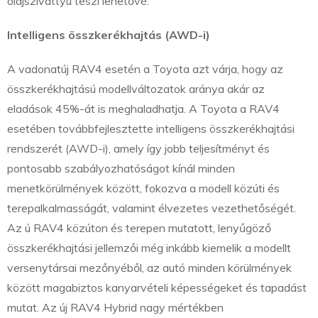
olajszivattyú teszi lehetővé.
Intelligens összkerékhajtás (AWD-i)
A vadonatúj RAV4 esetén a Toyota azt várja, hogy az
összkerékhajtású modellváltozatok aránya akár az
eladások 45%-át is meghaladhatja. A Toyota a RAV4
esetében továbbfejlesztette intelligens összkerékhajtási
rendszerét (AWD-i), amely így jobb teljesítményt és
pontosabb szabályozhatóságot kínál minden
menetkörülmények között, fokozva a modell közúti és
terepalkalmasságát, valamint élvezetes vezethetőségét.
Az ú RAV4 közúton és terepen mutatott, lenyűgöző
összkerékhajtási jellemzői még inkább kiemelik a modellt
versenytársai mezőnyéből, az autó minden körülmények
között magabiztos kanyarvételi képességeket és tapadást
mutat. Az új RAV4 Hybrid nagy mértékben