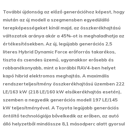
További újdonság az előző generációhoz képest, hogy
miután az új modell a szegmensben egyedülálló
terepképességeket kínál majd, az összkerékhajtású
változatok aránya akár a 45%-ot is meghaladhatja az
értékesítésekben. Az új, legújabb generációs 2,5
literes Hybrid Dynamic Force erőforrás takarékos,
tiszta és csendes üzemű, ugyanakkor erősebb és
robbanékonyabb, mint a korábbi RAV4-ben helyet
kapó hibrid elektromos meghajtás. A maximális
rendszerteljesítmény összkerékhajtású üzemben 222
LE/163 kW (218 LE/160 kW elsőkerékhajtás esetén),
szemben a negyedik generációs modell 197 LE/145
kW teljesítményével. A Toyota legújabb generációs
öntöltő technológiája bővelkedik az erőben, az autó
álló helyzetből mindössze 8,1 másodperc alatt gyorsul