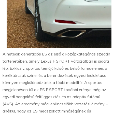
A hetedik generációs ES az első a középkategóriás szedán
történetében, amely Lexus F SPORT változatban is piacra
lép. Exkluzív, sportos témájú külső és belső formaelemei, a
keréktárcsák színei és a berendezések egyedi kialakítása
könnyen megkülönböztetik a többi modelltől. A sportos
megjelenésen túl az ES F SPORT további erénye még az
egyedi hangolású felfüggesztés és az adaptív futómű
(AVS). Az eredmény még lebilincselőbb vezetési élmény –
anélkül, hogy az ES megszokott minőségének és