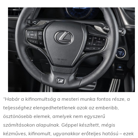
“Habár a kifinomultság a mesteri munka fontos része, a
teljességhez elengedhetetlenek azok az emberibb,
ösztönösebb elemek, amelyek nem egyszerű
számításokon alapulnak. Géppel készített, mégis
kézműves, kifinomult, ugyanakkor erőteljes hatású – ezek