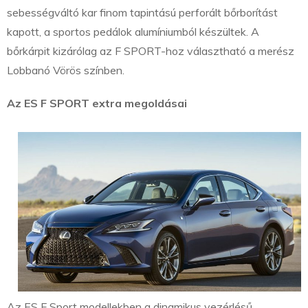
sebességváltó kar finom tapintású perforált bőrborítást
kapott, a sportos pedálok alumíniumból készültek. A
bőrkárpit kizárólag az F SPORT-hoz választható a merész
Lobbanó Vörös színben.
Az ES F SPORT extra megoldásai
Az ES F Sport modellekben a dinamikus vezérlésű