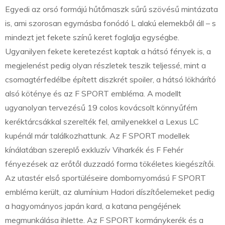
Egyedi az orsó formájú hűtőmaszk sűrű szövésű mintázata
is, ami szorosan egymásba fonódó L alakú elemekből áll – s
mindezt jet fekete színű keret foglalja egységbe.
Ugyanilyen fekete keretezést kaptak a hátsó fények is, a
megjelenést pedig olyan részletek teszik teljessé, mint a
csomagtérfedélbe épített diszkrét spoiler, a hátsó lökhárító
alsó köténye és az F SPORT embléma. A modellt
ugyanolyan tervezésű 19 colos kovácsolt könnyűfém
keréktárcsákkal szerelték fel, amilyenekkel a Lexus LC
kupénál már találkozhattunk. Az F SPORT modellek
kínálatában szereplő exkluzív Viharkék és F Fehér
fényezések az erőtől duzzadó forma tökéletes kiegészítői.
Az utastér első sportüléseire dombornyomású F SPORT
embléma került, az alumínium Hadori díszítőelemeket pedig
a hagyományos japán kard, a katana pengéjének
megmunkálása ihlette. Az F SPORT kormánykerék és a