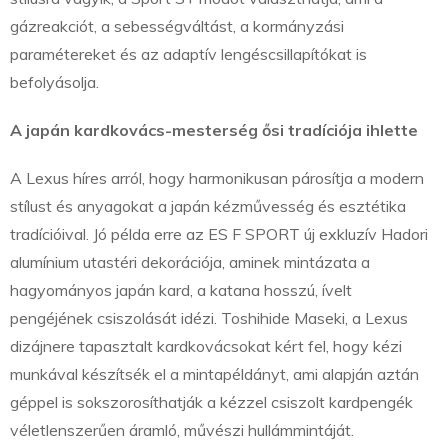
gázreakciót, a sebességváltást, a kormányzási
paramétereket és az adaptív lengéscsillapítókat is
befolyásolja.
A japán kardkovács-mesterség ősi tradíciója ihlette
A Lexus híres arról, hogy harmonikusan párosítja a modern
stílust és anyagokat a japán kézművesség és esztétika
tradícióival. Jó példa erre az ES F SPORT új exkluzív Hadori
alumínium utastéri dekorációja, aminek mintázata a
hagyományos japán kard, a katana hosszú, ívelt
pengéjének csiszolását idézi. Toshihide Maseki, a Lexus
dizájnere tapasztalt kardkovácsokat kért fel, hogy kézi
munkával készítsék el a mintapéldányt, ami alapján aztán
géppel is sokszorosíthatják a kézzel csiszolt kardpengék
véletlenszerűen áramló, művészi hullámmintáját.