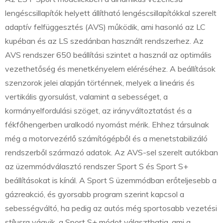
lengéscsillapítók helyett állítható lengéscsillapítókkal szerelt
adaptív felfüggesztés (AVS) működik, ami hasonló az LC
kupéban és az LS szedánban használt rendszerhez. Az
AVS rendszer 650 beállítási szintet a használ az optimális
vezethetőség és menetkényelem eléréséhez. A beállítások
szenzorok jelei alapján történnek, melyek a lineáris és
vertikális gyorsulást, valamint a sebességet, a
kormányelfordulási szöget, az irányváltoztatást és a
fékfőhengerben uralkodó nyomást mérik. Ehhez társulnak
még a motorvezérlő számítógépből és a menetstabilizáló
rendszerből származó adatok. Az AVS-sel szerelt autókban
az üzemmódválasztó rendszer Sport S és Sport S+
beállításokat is kínál. A Sport S üzemmódban erőteljesebb a
gázreakció, és gyorsabb program szerint kapcsol a
sebességváltó, ha pedig az autós még sportosabb vezetési
stílusra vágyik, a Sport S+ módot választhatja, ami a