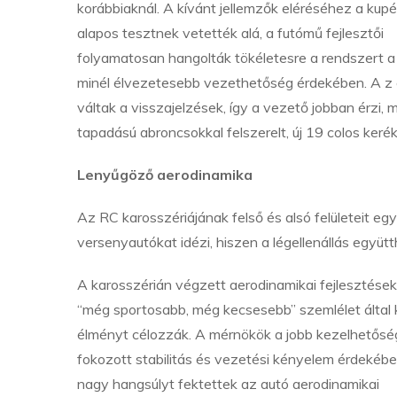
korábbiaknál. A kívánt jellemzők eléréséhez a kupé
alapos tesztnek vetették alá, a futómű fejlesztői
folyamatosan hangolták tökéletesre a rendszert a
minél élvezetesebb vezethetőség érdekében. A z
váltak a visszajelzések, így a vezető jobban érzi, m
tapadású abroncsokkal felszerelt, új 19 colos ker
Lenyűgöző aerodinamika
Az RC karosszériájának felső és alsó felületeit eg
versenyautókat idézi, hiszen a légellenállás együ
A karosszérián végzett aerodinamikai fejlesztések
“még sportosabb, még kecsesebb” szemlélet által k
élményt célozzák. A mérnökök a jobb kezelhetőség
fokozott stabilitás és vezetési kényelem érdekéb
nagy hangsúlyt fektettek az autó aerodinamikai