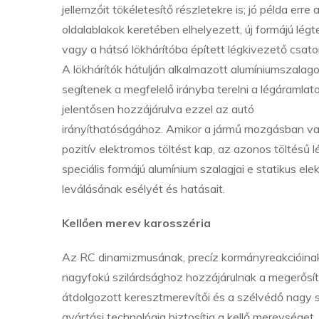
jellemzőit tökéletesítő részletekre is; jó példa erre 
oldalablakok keretében elhelyezett, új formájú légt
vagy a hátsó lökhárítóba épített légkivezető csato
A lökhárítók hátulján alkalmazott alumíniumszalag
segítenek a megfelelő irányba terelni a légáramlato
jelentősen hozzájárulva ezzel az autó
irányíthatóságához. Amikor a jármű mozgásban v
pozitív elektromos töltést kap, az azonos töltésű l
speciális formájú alumínium szalagjai e statikus ele
leválásának esélyét és hatásait.
Kellően merev karosszéria
Az RC dinamizmusának, precíz kormányreakcióinak 
nagyfokú szilárdsághoz hozzájárulnak a megerősíte
átdolgozott keresztmerevítői és a szélvédő nagy s
gyártási technológia biztosítja a kellő merevsége