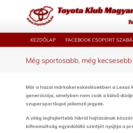
KEZDŐLAP
FACEBOOK CSOPORT SZABÁ
Még sportosabb, még kecsesebb 
Már a hazai márkakereskedésekben a Lexus kö
generációja, amelyben nem csak a külső dizáj
szupersportkupé jellemző jegyek.
A világ legfejlettebb hibrid hajtásának kösz
kifinomultság egyedülálló szintjét nyújtja a