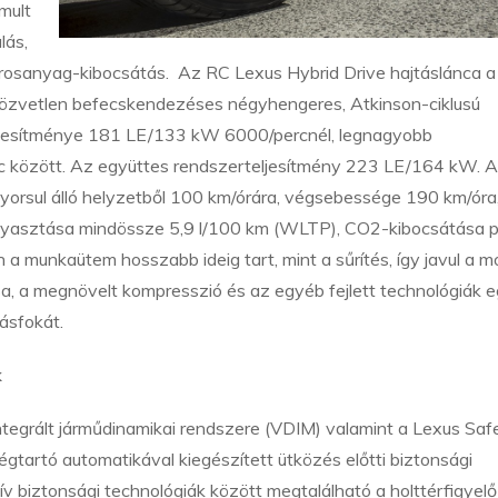
mult
lás,
károsanyag-kibocsátás. Az RC Lexus Hybrid Drive hajtáslánca 
özvetlen befecskendezéses négyhengeres, Atkinson-ciklusú
eljesítménye 181 LE/133 kW 6000/percnél, legnagyobb
között. Az együttes rendszerteljesítmény 223 LE/164 kW. A
orsul álló helyzetből 100 km/órára, végsebessége 190 km/óra
yasztása mindössze 5,9 l/100 km (WLTP), CO2-kibocsátása p
 munkaütem hosszabb ideig tart, mint a sűrítés, így javul a m
a, a megnövelt kompresszió és az egyéb fejlett technológiák e
ásfokát.
k
ntegrált járműdinamikai rendszere (VDIM) valamint a Lexus Saf
tartó automatikával kiegészített ütközés előtti biztonsági
ív biztonsági technológiák között megtalálható a holttérfigyelő