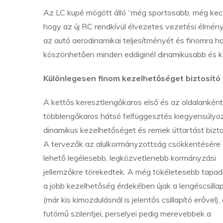
Az LC kupé mögött álló “még sportosabb, még kec
hogy az új RC rendkívül élvezetes vezetési élményt 
az autó aerodinamikai teljesítményét és finomra h
köszönhetően minden eddiginél dinamikusabb és kö
Különlegesen finom kezelhetőséget biztosító
A kettős keresztlengőkaros első és az oldalanként
többlengőkaros hátsó felfüggesztés kiegyensúlyoz
dinamikus kezelhetőséget és remek úttartást bizto
A tervezők az alulkormányzottság csökkentésére 
lehető legélesebb, legközvetlenebb kormányzási
jellemzőkre törekedtek. A még tökéletesebb tapad
a jobb kezelhetőség érdekében újak a lengéscsillap
(már kis kimozdulásnál is jelentős csillapító erővel),
futómű szilentjei, perselyei pedig merevebbek a