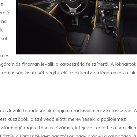
az
erelő
rna.
ok
kat,
an és
égáramlás finoman leválik a karosszéria felszínéről. A lökhárítók
ktromosság kisütését segítik elő, csökkentve a légáramlás felüle
és kiváló tapadásának alapja a rendkívül merev karosszéria. 
tt küszöbök, a szélvédő előtti merevítések, a padlólemez
zilárdságú ragasztása is. Számos, kifejezetten a Lexusra jelle
t, köztük a karosszéria-ragasztások nagy arányú alkalmazása, a