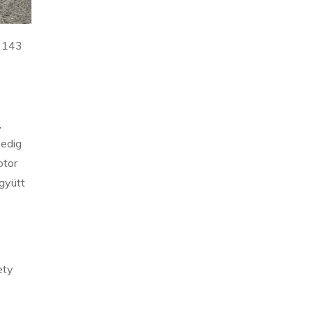
a 143
,
edig
otor
gyütt
ety