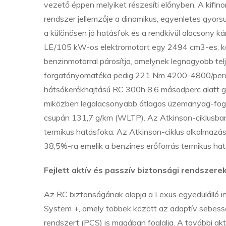
vezető éppen melyiket részesíti előnyben. A kifino
rendszer jellemzője a dinamikus, egyenletes gyorsu
a különösen jó hatásfok és a rendkívül alacsony 
LE/105 kW-os elektromotort egy 2494 cm3-es, k
benzinmotorral párosítja, amelynek legnagyobb t
forgatónyomatéka pedig 221 Nm 4200-4800/perc 
hátsókerékhajtású RC 300h 8,6 másodperc alatt gy
miközben legalacsonyabb átlagos üzemanyag-fog
csupán 131,7 g/km (WLTP). Az Atkinson-ciklusban a
termikus hatásfoka. Az Atkinson-ciklus alkalmazás
38,5%-ra emelik a benzines erőforrás termikus hat
Fejlett aktív és passzív biztonsági rendszere
Az RC biztonságának alapja a Lexus egyedülálló i
System +, amely többek között az adaptív sebesség
rendszert (PCS) is magában foglalja. A további akt