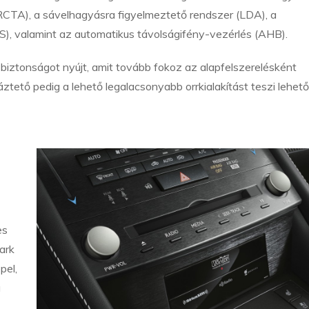
(RCTA), a sávelhagyásra figyelmeztető rendszer (LDA), a
, valamint az automatikus távolságifény-vezérlés (AHB).
biztonságot nyújt, amit tovább fokoz az alapfelszerelésként
tető pedig a lehető legalacsonyabb orrkialakítást teszi lehető
es
ark
pel,
a