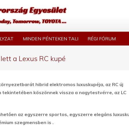
LYZAT
MINDEN PÉNTEKEN TALI
RÉGI FÓRUM
lett a Lexus RC kupé
rnyezetbarát hibrid elektromos luxuskupéja, az RC új
n tekintetében köszönnek vissza a nagytestvérre, az LC
önhetően az egyszerre sportos, egyszerre elegáns luxusk
 prémium szegmensben is
.