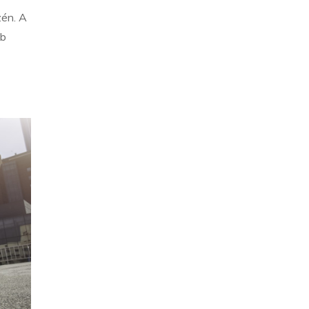
zén. A
bb