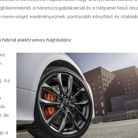
tókereteknél, a háromszögablakoknál és a hátpanel felső rés
i merevséget eredményeznek, pontosabb irányítást és stabila
 hibrid elektromos hajtáslánc
ánc
n
). Az
n
tás
t, de
s
gy a