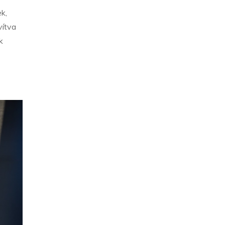
k,
vítva
k