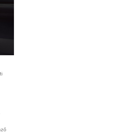
ti
A
mző