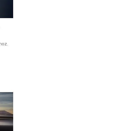
á
hoz.