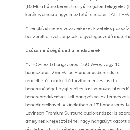
(BSM), a hátsó keresztirányú forgalomfelügyelet 
keréknyomásra figyelmeztető rendszer (AL-TPWS)
A rendkívül merev vázszerkezet kivételes passzív 
beszerelt a nyolc légzsák, a gyalogosvédő motorház
Csúcsminőségű audiorendszerek
Az RC-hez 6 hangszórós, 160 W-os vagy 10
hangszórós, 256 W-os Pioneer audiorendszer
rendelhető; mindkettő torzításmentes, tiszta
hangminőséget nyújt széles tartományra kiterjedő
hangreprodukcióval, telt hangzással és természet
hangdinamikával. A kínálatban a 17 hangszórós M
Levinson Premium Surround audiorendszer is szere
amelynek kifejlesztésénél nagy hangsúlyt kapott 
részletgazdag, tökéletes zenei élményt nyújtó