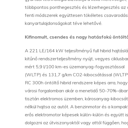
többpontos ponthegesztés és lézerhegesztés az aj
fenti módszerek együttesen tökéletes csavarodás
kanyartulajdonságokat téve lehetővé.
Kifinomult, csendes és nagy hatásfokú öntöltő
A 221 LE/164 kW teljesítményű full hibrid hajtásl
kitűnő rendszerteljesítmény nyújt, vegyes ciklusba
mért 5,9 l/100 km-es üzemanyag-fogyasztással
(WLTP) és 131,7 g/km CO2-kibocsátással (WLTP
RC 300h öntöltő hibrid rendszere képes arra, hogy
városi forgalomban akár a menetidő 50-70%-ába
tisztán elektromos üzemben, károsanyag-kibocsá
nélkül hajtsa az autót. A benzinmotor és a kompak
erős elektromotor képesek külön-külön és együtt i
dolgozni az útviszonyoktól vagy attól függően, ho