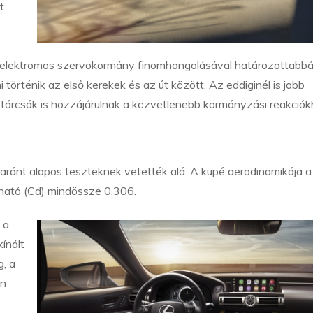
t
 elektromos szervokormány finomhangolásával határozottabb
i történik az első kerekek és az út között. Az eddiginél is jobb
éktárcsák is hozzájárulnak a közvetlenebb kormányzási reakciók
yaránt alapos teszteknek vetették alá. A kupé aerodinamikája a
ttható (Cd) mindössze 0,306.
 a
ínált
, a
en