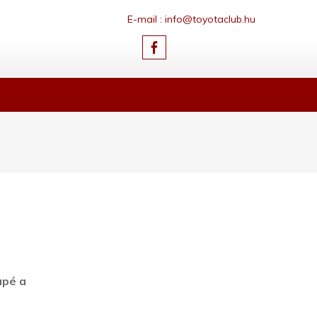
E-mail : info@toyotaclub.hu
upé a