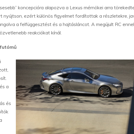
sesebb” koncepcióra alapozva a Lexus mérnökei arra törekedte
nyújtson, ezért különös figyelmet fordítottak a részletekre, ja
angolva a felfüggesztést és a hajtásláncot. A megújult RC enne
zvetlenebb reakciókat kínál.
 futómű
i
ott,
sít.
és a
ás és
ítók
 a