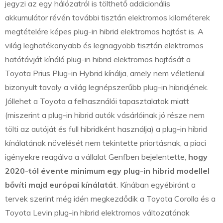
jegyzi az egy hálózatról is tölthető addicionális
akkumulátor révén további tisztán elektromos kilométerek
megtételére képes plug-in hibrid elektromos hajtást is. A
világ leghatékonyabb és legnagyobb tisztán elektromos
hatótávját kínáló plug-in hibrid elektromos hajtását a
Toyota Prius Plug-in Hybrid kínálja, amely nem véletlenül
bizonyult tavaly a világ legnépszerűbb plug-in hibridjének.
Jóllehet a Toyota a felhasználói tapasztalatok miatt
(miszerint a plug-in hibrid autók vásárlóinak jó része nem
tölti az autóját és full hibridként használja) a plug-in hibrid
kínálatának növelését nem tekintette priortásnak, a piaci
igényekre reagálva a vállalat Genfben bejelentette,
hogy
2020-tól évente minimum egy plug-in hibrid modellel
bővíti majd európai kínálatát
. Kínában egyébiránt a
tervek szerint még idén megkezdődik a Toyota Corolla és a
Toyota Levin plug-in hibrid elektromos változatának