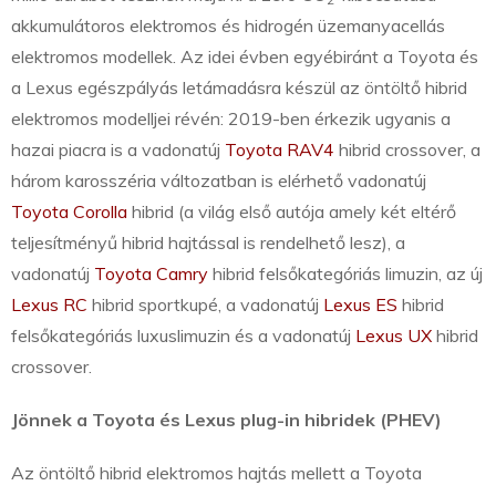
akkumulátoros elektromos és hidrogén üzemanyacellás
elektromos modellek. Az idei évben egyébiránt a Toyota és
a Lexus egészpályás letámadásra készül az öntöltő hibrid
elektromos modelljei révén: 2019-ben érkezik ugyanis a
hazai piacra is a vadonatúj
Toyota RAV4
hibrid crossover, a
három karosszéria változatban is elérhető vadonatúj
Toyota Corolla
hibrid (a világ első autója amely két eltérő
teljesítményű hibrid hajtással is rendelhető lesz), a
vadonatúj
Toyota Camry
hibrid felsőkategóriás limuzin, az új
Lexus RC
hibrid sportkupé, a vadonatúj
Lexus ES
hibrid
felsőkategóriás luxuslimuzin és a vadonatúj
Lexus UX
hibrid
crossover.
Jönnek a Toyota és Lexus plug-in hibridek (PHEV)
Az öntöltő hibrid elektromos hajtás mellett a Toyota