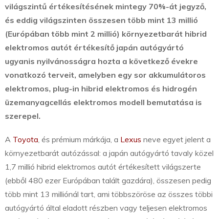
világszintű értékesítésének mintegy 70%-át jegyző,
és eddig világszinten összesen több mint 13 millió
(Európában több mint 2 millió) környezetbarát hibrid
elektromos autót értékesítő japán autógyártó
ugyanis nyilvánosságra hozta a következő évekre
vonatkozó terveit, amelyben egy sor akkumulátoros
elektromos, plug-in hibrid elektromos és hidrogén
üzemanyagcellás elektromos modell bemutatása is
szerepel.
A
Toyota
, és prémium márkája, a
Lexus
neve egyet jelent a
környezetbarát autózással: a japán autógyártó tavaly közel
1,7 millió hibrid elektromos autót értékesített világszerte
(ebből 480 ezer Európában talált gazdára), összesen pedig
több mint 13 milliónál tart, ami többszöröse az összes többi
autógyártó által eladott részben vagy teljesen elektromos