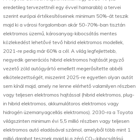
eredetileg tervezettnél egy évvel hamarabb) a tervei
szerint európai értékesítéseinek minimum 50%-át teszik
majd ki a városi forgalomban akár 50-70%-ban tisztán
elektromos üzemű, károsanyag-kibocsátás mentes
közlekedést lehetővé tevő hibrid elektromos modellek,
2021-re pedig már 60% a cél. A világ legfejlettebb,
negyedik generációs hibrid elektromos hajtását jegyző
vezető zöld autógyártó emellett megerősítette abbéli
elkötelezettségét, miszerint 2025-re egyetlen olyan autót
sem kínál majd, amely ne lenne elérhető valamilyen részben
vagy teljesen elektromos hajtással (hibrid elektromos, plug-
in hibrid elektromos, akkumulátoros elektromos vagy
hidrogén üzemanyagcellás elektromos). 2030-ra a Toyota
világszinten minimum évi 5,5 millió részben vagy teljesen
elektromos autó eladásával számol, amelyből több mint 1
millió darabot tesznek majd ki a zéró CO
-kibocsátású
2