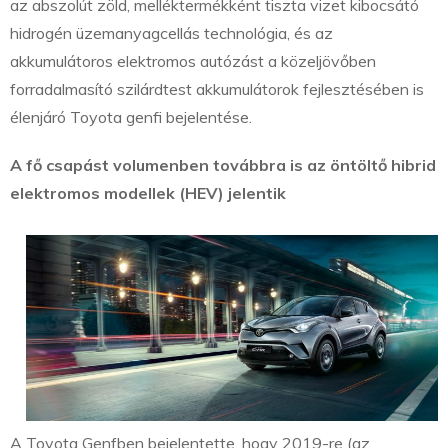
az abszolút zöld, melléktermékként tiszta vizet kibocsátó
hidrogén üzemanyagcellás technológia, és az
akkumulátoros elektromos autózást a közeljövőben
forradalmasító szilárdtest akkumulátorok fejlesztésében is
élenjáró Toyota genfi bejelentése.
A fő csapást volumenben továbbra is az öntöltő hibrid
elektromos modellek (HEV) jelentik
A Toyota Genfben bejelentette, hogy 2019-re (az