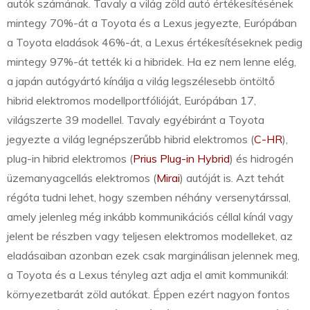
autók számának. Tavaly a világ zöld autó értékesítésének
mintegy 70%-át a Toyota és a Lexus jegyezte, Európában
a Toyota eladások 46%-át, a Lexus értékesítéseknek pedig
mintegy 97%-át tették ki a hibridek. Ha ez nem lenne elég,
a japán autógyártó kínálja a világ legszélesebb öntöltő
hibrid elektromos modellportfólióját, Európában 17,
világszerte 39 modellel. Tavaly egyébiránt a Toyota
jegyezte a világ legnépszerűbb hibrid elektromos (
C-HR
),
plug-in hibrid elektromos (
Prius Plug-in Hybrid
) és hidrogén
üzemanyagcellás elektromos (
Mirai
) autóját is. Azt tehát
régóta tudni lehet, hogy szemben néhány versenytárssal,
amely jelenleg még inkább kommunikációs céllal kínál vagy
jelent be részben vagy teljesen elektromos modelleket, az
eladásaiban azonban ezek csak marginálisan jelennek meg,
a Toyota és a Lexus tényleg azt adja el amit kommunikál:
környezetbarát zöld autókat. Éppen ezért nagyon fontos