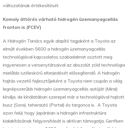
változatának értékesítését.
Komoly áttörés várható hidrogén üzemanyagcellás
fronton is (FCEV)
A Hidrogén Tanács egyik alapító tagjaként a Toyota az
elmúlt években 5600 a hidrogén üzemanyagcellás
technológiával kapcsolatos szabadalmat osztott meg
ingyenesen a versenytársaival az abszolút zöld technológia
mielőbbi széleskörű elterjedését elősegítendő. A hidrogén
hajtás vezető fejlesztőjeként a Toyota nem csupán a világ
legnépszerűbb hidrogén üzemanyagcellás autóját (Mirai)
kínálja, de kínálatában szerepel már a technológiával hajtott
busz (Sora), teherautó (Portal) és targonca is. A Toyota
azon felül, hogy Japánban a hidrogén infrastruktúra
kialakításának felgyorsítását is aktívan támogatja, Genfben