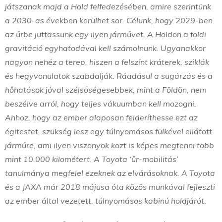
játszanak majd a Hold felfedezésében, amire szerintünk
a 2030-as években kerülhet sor. Célunk, hogy 2029-ben
az űrbe juttassunk egy ilyen járművet. A Holdon a földi
gravitáció egyhatodával kell számolnunk. Ugyanakkor
nagyon nehéz a terep, hiszen a felszínt kráterek, sziklák
és hegyvonulatok szabdalják. Ráadásul a sugárzás és a
hőhatások jóval szélsőségesebbek, mint a Földön, nem
beszélve arról, hogy teljes vákuumban kell mozogni.
Ahhoz, hogy az ember alaposan felderíthesse ezt az
égitestet, szükség lesz egy túlnyomásos fülkével ellátott
járműre, ami ilyen viszonyok közt is képes megtenni több
mint 10.000 kilométert. A Toyota ‘űr-mobilitás’
tanulmánya megfelel ezeknek az elvárásoknak. A Toyota
és a JAXA már 2018 májusa óta közös munkával fejleszti
az ember által vezetett, túlnyomásos kabinú holdjárót.