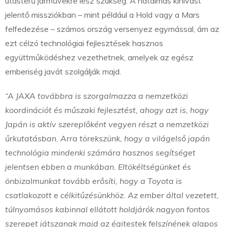
utasterű járművekre lesz szükség. A hatalmas kihívást
jelentő missziókban – mint például a Hold vagy a Mars
felfedezése – számos ország versenyez egymással, ám az
ezt célzó technológiai fejlesztések hasznos
együttműködéshez vezethetnek, amelyek az egész
emberiség javát szolgálják majd.
“A JAXA továbbra is szorgalmazza a nemzetközi
koordinációt és műszaki fejlesztést, ahogy azt is, hogy
Japán is aktív szereplőként vegyen részt a nemzetközi
űrkutatásban. Arra törekszünk, hogy a világelső japán
technológia mindenki számára hasznos segítséget
jelentsen ebben a munkában. Eltökéltségünket és
önbizalmunkat tovább erősíti, hogy a Toyota is
csatlakozott e célkitűzésünkhöz. Az ember által vezetett,
túlnyomásos kabinnal ellátott holdjárók nagyon fontos
szerepet játszanak majd az égitestek felszínének alapos