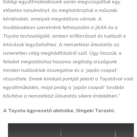
Eddigi együttműködésünk során megvizsgáltuk egy
előzetes tanulmányt, és meghatároztuk a műszaki
kérdéseket, amelyek megoldásra várnak. A
továbbiakban szeretnénk felhasználni a JAXA és a
Toyota technológiáit, emberi erőforrásait és tudását e
kihívások legyőzéséhez. A nemzetközi űrkutatás az
ismeretlen világ meghódításáról szól. Úgy hisszük, e
feladat megoldáshoz hasznos segítség országunk
minden tudásának összegzése és a ‘japán csapat’
részvétele. Ennek kiinduló pontját jelenti a Toyotával való
együttműködés, majd pedig a ‘japán csapat’ további
bővítése a nemzetközi űrkutatás sikere érdekében.”
A Toyota ügyvezető alelnöke, Shigeki Terashi: