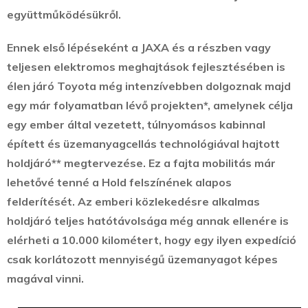
együttműködésükről.
Ennek első lépéseként a JAXA és a részben vagy
teljesen elektromos meghajtások fejlesztésében is
élen járó Toyota még intenzívebben dolgoznak majd
egy már folyamatban lévő projekten*, amelynek célja
egy ember által vezetett, túlnyomásos kabinnal
épített és üzemanyagcellás technológiával hajtott
holdjáró** megtervezése. Ez a fajta mobilitás már
lehetővé tenné a Hold felszínének alapos
felderítését. Az emberi közlekedésre alkalmas
holdjáró teljes hatótávolsága még annak ellenére is
elérheti a 10.000 kilométert, hogy egy ilyen expedíció
csak korlátozott mennyiségű üzemanyagot képes
magával vinni.