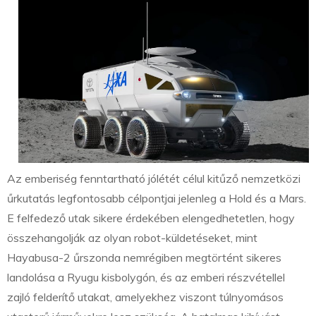
Az emberiség fenntartható jólétét célul kitűző nemzetközi
űrkutatás legfontosabb célpontjai jelenleg a Hold és a Mars.
E felfedező utak sikere érdekében elengedhetetlen, hogy
összehangolják az olyan robot-küldetéseket, mint
Hayabusa-2 űrszonda nemrégiben megtörtént sikeres
landolása a Ryugu kisbolygón, és az emberi részvétellel
zajló felderítő utakat, amelyekhez viszont túlnyomásos