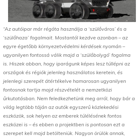
“Az autóipar már régóta használja a ‘szülőváros’ és a
‘szülőhaza’ fogalmait. Mostantól kezdve azonban – az
egyre égetőbb környezetvédelmi kérdések nyomán –
ugyanilyen fontossá válik majd a ‘szülőbolygó’ fogalma
is. Hiszek abban, hogy iparágunk képes lesz túllépni az
országok és régiók jelenleg használatos keretein, és
jelenlegi szerepét átértékelve hamarosan ugyanilyen
fontosnak tartja majd részvételét a nemzetközi
űrkutatásban. Nem feledkezhetünk meg arról, hogy bár a
világ legtöbb táján az autók egyszerű közlekedési
eszközök, sok helyen az emberek túlélésének fontos
eszközei is – és ebben a projektben is pontosan ezt a
szerepet kell majd betölteniük. Nagyon örülök annak,