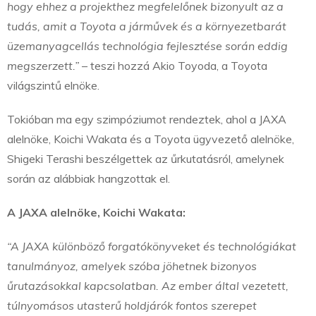
hogy ehhez a projekthez megfelelőnek bizonyult az a
tudás, amit a Toyota a járművek és a környezetbarát
üzemanyagcellás technológia fejlesztése során eddig
megszerzett.”
– teszi hozzá Akio Toyoda, a Toyota
világszintű elnöke.
Tokióban ma egy szimpóziumot rendeztek, ahol a JAXA
alelnöke, Koichi Wakata és a Toyota ügyvezető alelnöke,
Shigeki Terashi beszélgettek az űrkutatásról, amelynek
során az alábbiak hangzottak el.
A JAXA alelnöke, Koichi Wakata:
“A JAXA különböző forgatókönyveket és technológiákat
tanulmányoz, amelyek szóba jöhetnek bizonyos
űrutazásokkal kapcsolatban. Az ember által vezetett,
túlnyomásos utasterű holdjárók fontos szerepet