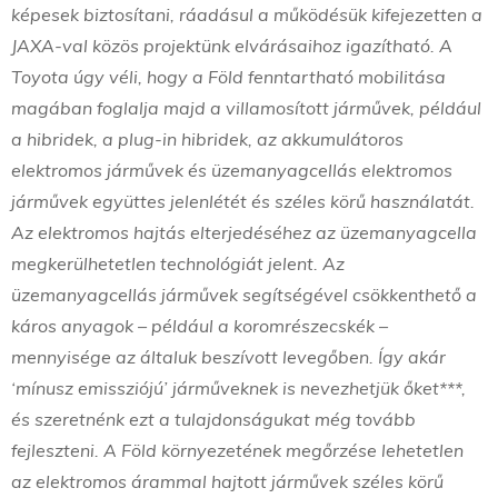
képesek biztosítani, ráadásul a működésük kifejezetten a
JAXA-val közös projektünk elvárásaihoz igazítható. A
Toyota úgy véli, hogy a Föld fenntartható mobilitása
magában foglalja majd a villamosított járművek, például
a hibridek, a plug-in hibridek, az akkumulátoros
elektromos járművek és üzemanyagcellás elektromos
járművek együttes jelenlétét és széles körű használatát.
Az elektromos hajtás elterjedéséhez az üzemanyagcella
megkerülhetetlen technológiát jelent. Az
üzemanyagcellás járművek segítségével csökkenthető a
káros anyagok – például a koromrészecskék –
mennyisége az általuk beszívott levegőben. Így akár
‘mínusz emissziójú’ járműveknek is nevezhetjük őket***,
és szeretnénk ezt a tulajdonságukat még tovább
fejleszteni. A Föld környezetének megőrzése lehetetlen
az elektromos árammal hajtott járművek széles körű