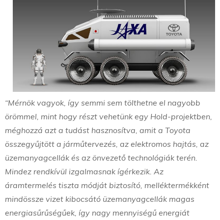
“Mérnök vagyok, így semmi sem tölthetne el nagyobb
örömmel, mint hogy részt vehetünk egy Hold-projektben,
méghozzá azt a tudást hasznosítva, amit a Toyota
összegyűjtött a járműtervezés, az elektromos hajtás, az
üzemanyagcellák és az önvezető technológiák terén.
Mindez rendkívül izgalmasnak ígérkezik. Az
áramtermelés tiszta módját biztosító, melléktermékként
mindössze vizet kibocsátó üzemanyagcellák magas
energiasűrűségűek, így nagy mennyiségű energiát