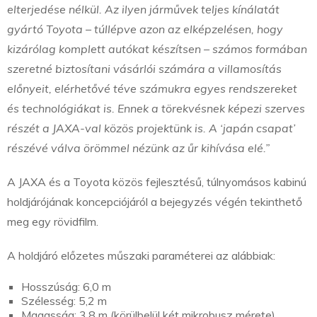
elterjedése nélkül. Az ilyen járművek teljes kínálatát
gyártó Toyota – túllépve azon az elképzelésen, hogy
kizárólag komplett autókat készítsen – számos formában
szeretné biztosítani vásárlói számára a villamosítás
előnyeit, elérhetővé téve számukra egyes rendszereket
és technológiákat is. Ennek a törekvésnek képezi szerves
részét a JAXA-val közös projektünk is. A ‘japán csapat’
részévé válva örömmel nézünk az űr kihívása elé.”
A JAXA és a Toyota közös fejlesztésű, túlnyomásos kabinú
holdjárójának koncepciójáról a bejegyzés végén tekinthető
meg egy rövidfilm.
A holdjáró előzetes műszaki paraméterei az alábbiak:
Hosszúság: 6,0 m
Szélesség: 5,2 m
Magasság: 3,8 m (körülbelül két mikrobusz mérete)