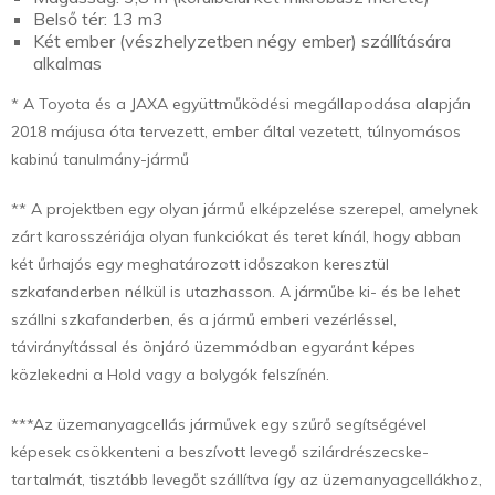
Belső tér: 13 m3
Két ember (vészhelyzetben négy ember) szállítására
alkalmas
* A Toyota és a JAXA együttműködési megállapodása alapján
2018 májusa óta tervezett, ember által vezetett, túlnyomásos
kabinú tanulmány-jármű
** A projektben egy olyan jármű elképzelése szerepel, amelynek
zárt karosszériája olyan funkciókat és teret kínál, hogy abban
két űrhajós egy meghatározott időszakon keresztül
szkafanderben nélkül is utazhasson. A járműbe ki- és be lehet
szállni szkafanderben, és a jármű emberi vezérléssel,
távirányítással és önjáró üzemmódban egyaránt képes
közlekedni a Hold vagy a bolygók felszínén.
***Az üzemanyagcellás járművek egy szűrő segítségével
képesek csökkenteni a beszívott levegő szilárdrészecske-
tartalmát, tisztább levegőt szállítva így az üzemanyagcellákhoz,