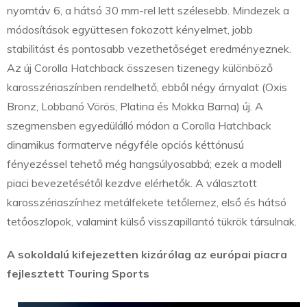
nyomtáv 6, a hátsó 30 mm-rel lett szélesebb. Mindezek a
módosítások együttesen fokozott kényelmet, jobb
stabilitást és pontosabb vezethetőséget eredményeznek.
Az új Corolla Hatchback összesen tizenegy különböző
karosszériaszínben rendelhető, ebből négy árnyalat (Oxis
Bronz, Lobbanó Vörös, Platina és Mokka Barna) új. A
szegmensben egyedülálló módon a Corolla Hatchback
dinamikus formaterve négyféle opciós kéttónusú
fényezéssel tehető még hangsúlyosabbá; ezek a modell
piaci bevezetésétől kezdve elérhetők. A választott
karosszériaszínhez metálfekete tetőlemez, első és hátsó
tetőoszlopok, valamint külső visszapillantó tükrök társulnak.
A sokoldalú kifejezetten kizárólag az európai piacra
fejlesztett Touring Sports