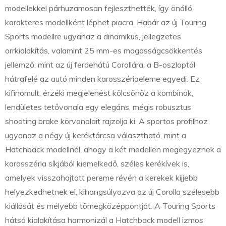
modellekkel párhuzamosan fejleszthették, így önálló,
karakteres modellként léphet piacra. Habár az új Touring
Sports modellre ugyanaz a dinamikus, jellegzetes
orrkialakítás, valamint 25 mm-es magasságcsökkentés
jellemző, mint az új ferdehátú Corollára, a B-oszloptól
hátrafelé az autó minden karosszériaeleme egyedi. Ez
kifinomult, érzéki megjelenést kölcsönöz a kombinak,
lendületes tetővonala egy elegáns, mégis robusztus
shooting brake körvonalait rajzolja ki. A sportos profilhoz
ugyanaz a négy új keréktárcsa választható, mint a
Hatchback modellnél, ahogy a két modellen megegyeznek a
karosszéria síkjából kiemelkedő, széles kerékívek is,
amelyek visszahajtott pereme révén a kerekek kijjebb
helyezkedhetnek el, kihangsúlyozva az új Corolla szélesebb
kiállását és mélyebb tömegközéppontját. A Touring Sports
hátsó kialakítása harmonizál a Hatchback modell izmos