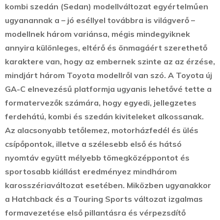
kombi szedán (Sedan) modellváltozat egyértelműen
ugyanannak a – jó eséllyel továbbra is világverő –
modellnek három variánsa, mégis mindegyiknek
annyira különleges, eltérő és önmagáért szerethető
karaktere van, hogy az embernek szinte az az érzése,
mindjárt három Toyota modellről van szó. A Toyota új
GA-C elnevezésű platformja ugyanis lehetővé tette a
formatervezők számára, hogy egyedi, jellegzetes
ferdehátú, kombi és szedán kiviteleket alkossanak.
Az alacsonyabb tetőlemez, motorházfedél és ülés
csípőpontok, illetve a szélesebb első és hátsó
nyomtáv együtt mélyebb tömegközéppontot és
sportosabb kiállást eredményez mindhárom
karosszériaváltozat esetében. Miközben ugyanakkor
a Hatchback és a Touring Sports változat izgalmas
formavezetése első pillantásra és vérpezsdítő