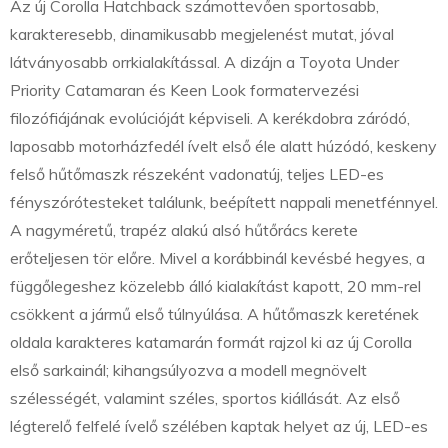
Az új Corolla Hatchback számottevően sportosabb,
karakteresebb, dinamikusabb megjelenést mutat, jóval
látványosabb orrkialakítással. A dizájn a Toyota Under
Priority Catamaran és Keen Look formatervezési
filozófiájának evolúcióját képviseli. A kerékdobra záródó,
laposabb motorházfedél ívelt első éle alatt húzódó, keskeny
felső hűtőmaszk részeként vadonatúj, teljes LED-es
fényszórótesteket találunk, beépített nappali menetfénnyel.
A nagyméretű, trapéz alakú alsó hűtőrács kerete
erőteljesen tör előre. Mivel a korábbinál kevésbé hegyes, a
függőlegeshez közelebb álló kialakítást kapott, 20 mm-rel
csökkent a jármű első túlnyúlása. A hűtőmaszk keretének
oldala karakteres katamarán formát rajzol ki az új Corolla
első sarkainál; kihangsúlyozva a modell megnövelt
szélességét, valamint széles, sportos kiállását. Az első
légterelő felfelé ívelő szélében kaptak helyet az új, LED-es