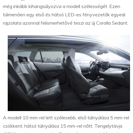
még inkább kihangsúlyozva a modell szélességét. Ezen
túlmenően egy első és hátsó LED-es fényvezetők egyedi
rajzolata azonnal felismerhetővé teszi az új Corolla Sedant.
A modell 10 mm-rel lett szélesebb, első túlnyúlása 5 mm-rel
csökkent, hátsó túlnyúlása 15 mm-rel nőtt. Tengelytávja