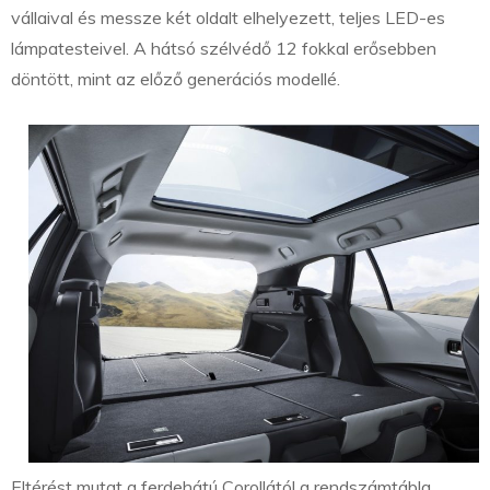
vállaival és messze két oldalt elhelyezett, teljes LED-es
lámpatesteivel. A hátsó szélvédő 12 fokkal erősebben
döntött, mint az előző generációs modellé.
Eltérést mutat a ferdehátú Corollától a rendszámtábla