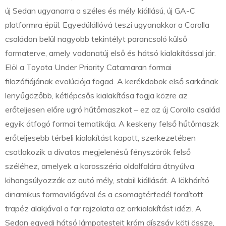
új Sedan ugyanarra a széles és mély kiállású, új GA-C
platformra épül. Egyedülállóvá teszi ugyanakkor a Corolla
családon belül nagyobb tekintélyt parancsoló külső
formaterve, amely vadonatúj első és hátsó kialakítással jár.
Elöl a Toyota Under Priority Catamaran formai
filozófiájának evolúciója fogad. A kerékdobok első sarkának
lenyűgözőbb, kétlépcsős kialakítása fogja közre az
erőteljesen előre ugró hűtőmaszkot – ez az új Corolla család
egyik átfogó formai tematikája. A keskeny felső hűtőmaszk
erőteljesebb térbeli kialakítást kapott, szerkezetében
csatlakozik a divatos megjelenésű fényszórók felső
széléhez, amelyek a karosszéria oldalfalára átnyúlva
kihangsúlyozzák az autó mély, stabil kiállását. A lökhárító
dinamikus formavilágával és a csomagtérfedél fordított
trapéz alakjával a far rajzolata az orrkialakítást idézi. A
Sedan egyedi hátsó lámpatesteit króm díszsáv köti össze,