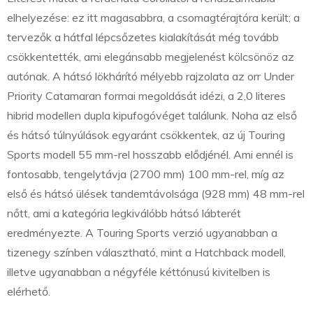
elhelyezése: ez itt magasabbra, a csomagtérajtóra került; a
tervezők a hátfal lépcsőzetes kialakítását még tovább
csökkentették, ami elegánsabb megjelenést kölcsönöz az
autónak. A hátsó lökhárító mélyebb rajzolata az orr Under
Priority Catamaran formai megoldását idézi, a 2,0 literes
hibrid modellen dupla kipufogóvéget találunk. Noha az első
és hátsó túlnyúlások egyaránt csökkentek, az új Touring
Sports modell 55 mm-rel hosszabb elődjénél. Ami ennél is
fontosabb, tengelytávja (2700 mm) 100 mm-rel, míg az
első és hátsó ülések tandemtávolsága (928 mm) 48 mm-rel
nőtt, ami a kategória legkiválóbb hátsó lábterét
eredményezte. A Touring Sports verzió ugyanabban a
tizenegy színben választható, mint a Hatchback modell,
illetve ugyanabban a négyféle kéttónusú kivitelben is
elérhető.