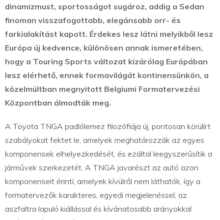
dinamizmust, sportosságot sugároz, addig a Sedan
finoman visszafogottabb, elegánsabb orr- és
farkialakítást kapott. Érdekes lesz látni melyikből lesz
Európa új kedvence, különösen annak ismeretében,
hogy a Touring Sports változat kizárólag Európában
lesz elérhető, ennek formavilágát kontinensünkön, a
közelmúltban megnyitott Belgiumi Formatervezési
Központban álmodták meg.
A Toyota TNGA padlólemez filozófiája új, pontosan körülírt
szabályokat fektet le, amelyek meghatározzák az egyes
komponensek elhelyezkedését, és ezáltal leegyszerűsítik a
járművek szerkezetét. A TNGA javarészt az autó azon
komponenseit érinti, amelyek kívülről nem láthatók, így a
formatervezők karakteres, egyedi megjelenéssel, az
aszfaltra lapuló kiállással és kívánatosabb arányokkal