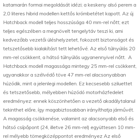
katamarán formai megoldását idézi; a keskeny alsó perem a
2,0 literes hibrid modellen kettős krómbetétet kapott. Az új
Hatchback modell teljes hosszúsága 40 mm-rel nőtt; ezt
teljes egészében a megnövelt tengelytáv teszi ki, ami
kedvezőbb vezetői üléshelyzetet, fokozott biztonságot és
tetszetősebb kialakítást tett lehetővé. Az első túlnyúlás 20
mm-rel csökkent, a hátsó túlnyúlás ugyanennyivel nőtt. A
Hatchback modell magassága mintegy 25 mm-rel csökkent,
ugyanakkor a szélvédő töve 47 mm-rel alacsonyabban
húzódik, mint a jelenlegi modellen. Ez kecsesebb sziluettet
és tetszetősebb, mélyebben húzódó motorházfedelet
eredményez: ennek köszönhetően a vezető akadálytalanul
tekinthet előre, így magabiztosabban irányíthatja járművét.
A magasság csökkenése, valamint az alacsonyabb első és
hátsó csípőpont (24, illetve 26 mm-rel) együttesen 10 mm-
rel mélyebb tömegközéppontot eredményez Az első