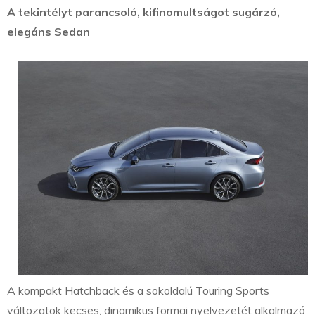
A tekintélyt parancsoló, kifinomultságot sugárzó,
elegáns Sedan
A kompakt Hatchback és a sokoldalú Touring Sports
változatok kecses, dinamikus formai nyelvezetét alkalmazó