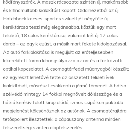
ködfényszórók. A maszk rácsozata szintén új, markánsabb
és kifinomultabb kialakítást kapott. Oldalnézetből az új
Hatchback kecses, sportos sziluettjét négyféle új
keréktárcsa teszi még elegánsabbá, köztük egy mart
felületű, 18 colos keréktárcsa, valamint két új 17 colos
darab – az egyik ezüst, a másik mart fekete kidolgozással.
Az autó farkialakítása is megújult: az erőteljesebben
lekerekített forma kihangsúlyozza az orr és a far közötti
optikai kapcsolatot. A csomagtérfedél műanyagból készült;
ez egyrészt lehetővé tette az összetett felületi ívek
kialakítását, másrészt csökkenti a jármű tömegét. A hátsó
szélvédő mintegy 14 fokkal megnövelt dőlésszöge és a
hátsó kerékív fölött kirajzolódó, izmos csípő kompaktabb
megjelenést kölcsönöznek az autónak. A csomagtérajtóra
tetőspoilert illesztettek, a cápauszony antenna minden
felszereltségi szinten alapfelszerelés.