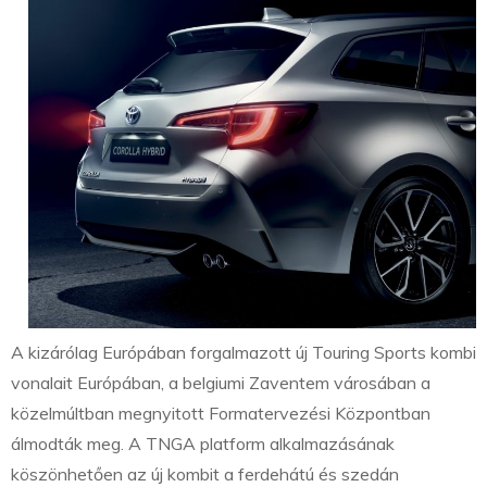
A kizárólag Európában forgalmazott új Touring Sports kombi
vonalait Európában, a belgiumi Zaventem városában a
közelmúltban megnyitott Formatervezési Központban
álmodták meg. A TNGA platform alkalmazásának
köszönhetően az új kombit a ferdehátú és szedán