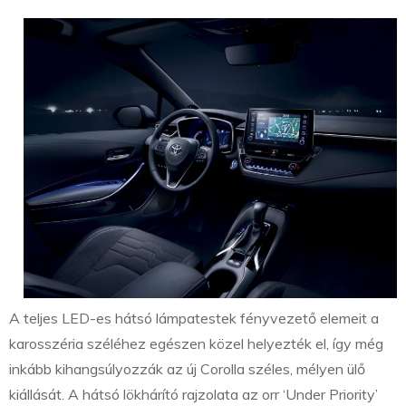
A teljes LED-es hátsó lámpatestek fényvezető elemeit a
karosszéria széléhez egészen közel helyezték el, így még
inkább kihangsúlyozzák az új Corolla széles, mélyen ülő
kiállását. A hátsó lökhárító rajzolata az orr ‘Under Priority’