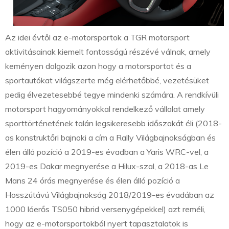
Az idei évtől az e-motorsportok a TGR motorsport
aktivitásainak kiemelt fontosságú részévé válnak, amely
keményen dolgozik azon hogy a motorsportot és a
sportautókat világszerte még elérhetőbbé, vezetésüket
pedig élvezetesebbé tegye mindenki számára. A rendkívüli
motorsport hagyományokkal rendelkező vállalat amely
sporttörténetének talán legsikeresebb időszakát éli (2018-
as konstruktőri bajnoki a cím a Rally Világbajnokságban és
élen álló pozíció a 2019-es évadban a Yaris WRC-vel, a
2019-es Dakar megnyerése a Hilux-szal, a 2018-as Le
Mans 24 órás megnyerése és élen álló pozíció a
Hosszútávú Világbajnokság 2018/2019-es évadában az
1000 lóerős TS050 hibrid versenygépekkel) azt reméli,
hogy az e-motorsportokból nyert tapasztalatok is