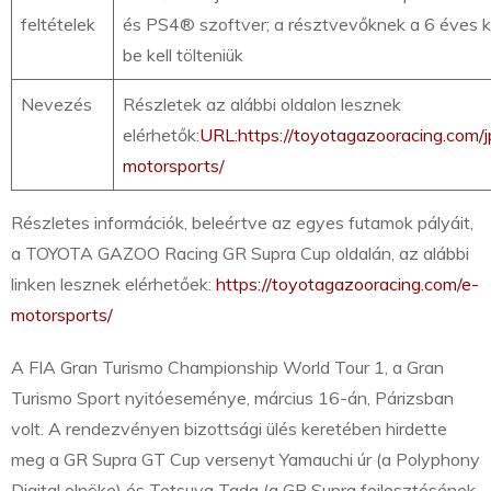
feltételek
és PS4® szoftver; a résztvevőknek a 6 éves k
be kell tölteniük
Nevezés
Részletek az alábbi oldalon lesznek
elérhetők:
URL:https://toyotagazooracing.com/j
motorsports/
Részletes információk, beleértve az egyes futamok pályáit,
a TOYOTA GAZOO Racing GR Supra Cup oldalán, az alábbi
linken lesznek elérhetőek:
https://toyotagazooracing.com/e-
motorsports/
A FIA Gran Turismo Championship World Tour 1, a Gran
Turismo Sport nyitóeseménye, március 16-án, Párizsban
volt. A rendezvényen bizottsági ülés keretében hirdette
meg a GR Supra GT Cup versenyt Yamauchi úr (a Polyphony
Digital elnöke) és Tetsuya Tada (a GR Supra fejlesztésének