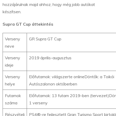
hozzájárulnak majd ahhoz, hogy még jobb autókat
készítsen.
Supra GT Cup áttekintés
Verseny
GR Supra GT Cup
neve
Verseny
2019 április-augusztus
ideje
Verseny
Előfutamok: világszerte onlineDöntők: a Toikói
helye
Autószalonon októberben
Futamok
Előfutamok: 13 futam 2019-ben (tervezet)Dön
száma
1 verseny
Részvételi
PS4®-re fejlesztett Gran Turismo Sport birtok