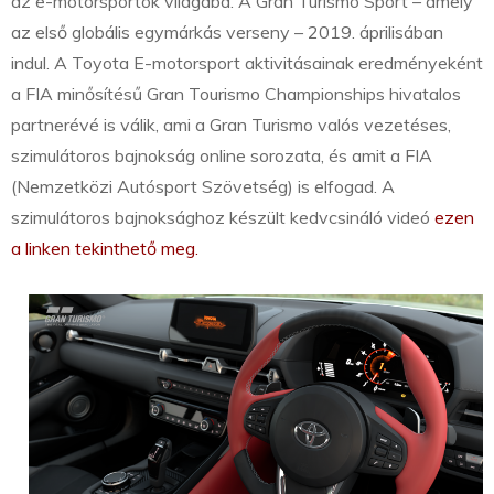
az e-motorsportok világába. A Gran Turismo Sport – amely
az első globális egymárkás verseny – 2019. áprilisában
indul. A Toyota E-motorsport aktivitásainak eredményeként
a FIA minősítésű Gran Tourismo Championships hivatalos
partnerévé is válik, ami a Gran Turismo valós vezetéses,
szimulátoros bajnokság online sorozata, és amit a FIA
(Nemzetközi Autósport Szövetség) is elfogad. A
szimulátoros bajnoksághoz készült kedvcsináló videó
ezen
a linken tekinthető meg.