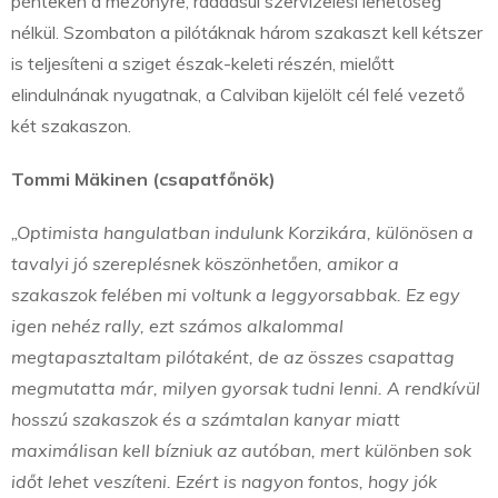
pénteken a mezőnyre, ráadásul szervizelési lehetőség
nélkül. Szombaton a pilótáknak három szakaszt kell kétszer
is teljesíteni a sziget észak-keleti részén, mielőtt
elindulnának nyugatnak, a Calviban kijelölt cél felé vezető
két szakaszon.
Tommi Mäkinen (csapatfőnök)
„Optimista hangulatban indulunk Korzikára, különösen a
tavalyi jó szereplésnek köszönhetően, amikor a
szakaszok felében mi voltunk a leggyorsabbak. Ez egy
igen nehéz rally, ezt számos alkalommal
megtapasztaltam pilótaként, de az összes csapattag
megmutatta már, milyen gyorsak tudni lenni. A rendkívül
hosszú szakaszok és a számtalan kanyar miatt
maximálisan kell bízniuk az autóban, mert különben sok
időt lehet veszíteni. Ezért is nagyon fontos, hogy jók