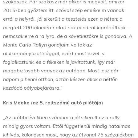
szakaszok. Pár szakasz már akkor is megvolt, amikor
2015-ben győztem itt, szóval szép emlékeim vannak
erről a helyről. Jól sikerült a tesztelés ezen a héten: a
megtett 200 kilométer alatt sok mindent kipróbáltunk –
nemcsak erre a rallyra, de a következőkre is gondolva. A
Monte Carlo Rallyn gondjaim voltak az
alulkormányozottsággal, ezért most ezzel is
foglalkoztunk, és a fékeken is javítottunk, így már
magabiztosabb vagyok az autóban. Most lesz pár
napom pihenni otthon, aztán készen állok a hétfőn
kezdődő pályabejárásra.”
Kris Meeke (az 5. rajtszámú autó pilótája)
„Az utóbbi években számomra jól sikerült ez a rally,
mindig gyors voltam. Ettől függetlenül mindig hatalmas
kihívás, különösen most, hogy az útvonal 75 százalékban