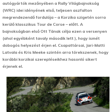
autógyártók mezőnyében a Rally Világbajnokság
(WRC) idei idényének első, teljesen aszfalton
megrendezendő fordulója – a Korzika szigetén sorra
kerülő klasszikus Tour de Corse – előtt. A
bajnokságban első Ott Tänak célja ezen a versenyen
(ahol egyébként tavaly második lett ), hogy ismét
dobogós helyezést érjen el. Csapattársai, Jari-Matti
Latvala és Kris Meeke szintén arra törekszenek, hogy
korábbi korzikai szerepléseikhez hasonló sikert
érjenek el.