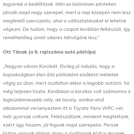
legyenek a beállítások. Idén ez különösen pénteken
játszik majd nagy szerepet, mert a nap közepén nem lesz
megfelelő szervizelés, ahol a változtatásokat el lehetne
végezni. De tudom, hogy a csapat kiválóan felkészült, így
remélhetőleg ismét sikeres hétvégénk lesz.”
Ott Tänak (a 8. rajtszámú autó pilótája)
„Nagyon várom Korzikát. Elvileg jó indulás, hogy a
bajnokságban élen álló pilótaként elsőként mehetek
végig az úton, mert aszfalton akkor a legjobb autózni, ha
még teljesen tiszta. Korábban a korzikai volt számomra a
legküzdelmesebb rally, de tavaly, amikor első
alkalommal versenyeztem itt a Toyota Yaris WRC-vel,
már gyorsak voltunk. Felkészültünk, mindent megtettünk,
ezért úgy hiszem, jól fogunk majd szerepelni. Persze
biztos vagyok abban, hogy a riválisaink közt is lesznek