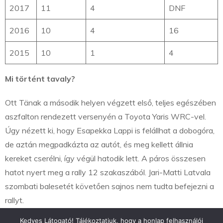
2017
11
4
DNF
2016
10
4
16
2015
10
1
4
Mi történt tavaly?
Ott Tänak a második helyen végzett első, teljes egészében
aszfalton rendezett versenyén a Toyota Yaris WRC-vel.
Úgy nézett ki, hogy Esapekka Lappi is felállhat a dobogóra,
de aztán megpadkázta az autót, és meg kellett állnia
kereket cserélni, így végül hatodik lett. A páros összesen
hatot nyert meg a rally 12 szakaszából. Jari-Matti Latvala
szombati balesetét követően sajnos nem tudta befejezni a
rallyt.
Kedves Látogató! Tájékoztatjuk, hogy a honlap felhasználói