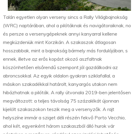
Talán egyetlen olyan verseny sincs a Rally Világbajnokság
(WRC) naptárában, ahol a pilótáknak és navigátoraiknak, no
és persze a versenygépeknek annyi kanyarral kellene
megküzdeniük mint Korzikán. A szakaszok átlagosan
hosszabbak, mint a bajnokság bármely más fordulójában, s
ennek, illetve az erős kopást okozó aszfaltnak
köszönhetően elsőrendű szempont jól gazdálkodni az
abroncsokkal. Az egyik oldalon gyakran sziklafallal, a
másikon szakadékkal határolt, kanyargós utakon nem
hibázhatnak a pilóták. A rally útvonala 2019-ben jelentősen
megváltozott: a teljes távolság 75 százalékát újonnan
kijelölt szakaszokon teszik meg a versenyzők. A rajt
helyszíne immár a sziget déli részén fekvő Porto Vecchio,
ahol két, egyenként három szakaszból álló hurok vár