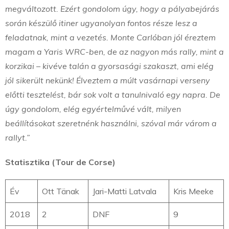
megváltozott. Ezért gondolom úgy, hogy a pályabejárás
során készülő itiner ugyanolyan fontos része lesz a
feladatnak, mint a vezetés. Monte Carlóban jól éreztem
magam a Yaris WRC-ben, de az nagyon más rally, mint a
korzikai – kivéve talán a gyorsasági szakaszt, ami elég
jól sikerült nekünk! Élveztem a múlt vasárnapi verseny
előtti tesztelést, bár sok volt a tanulnivaló egy napra. De
úgy gondolom, elég egyértelművé vált, milyen
beállításokat szeretnénk használni, szóval már várom a
rallyt.”
Statisztika (Tour de Corse)
Év
Ott Tänak
Jari-Matti Latvala
Kris Meeke
2018
2
DNF
9