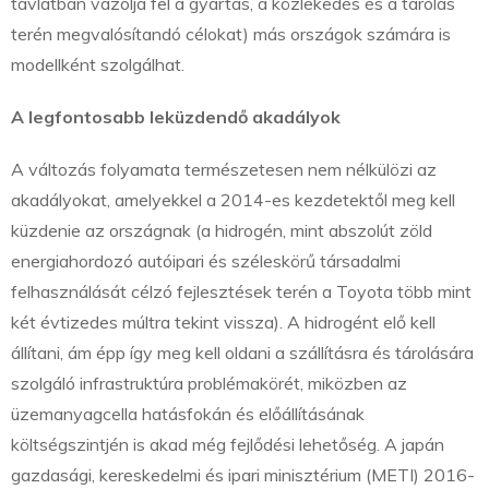
távlatban vázolja fel a gyártás, a közlekedés és a tárolás
terén megvalósítandó célokat) más országok számára is
modellként szolgálhat.
A legfontosabb leküzdendő akadályok
A változás folyamata természetesen nem nélkülözi az
akadályokat, amelyekkel a 2014-es kezdetektől meg kell
küzdenie az országnak (a hidrogén, mint abszolút zöld
energiahordozó autóipari és széleskörű társadalmi
felhasználását célzó fejlesztések terén a Toyota több mint
két évtizedes múltra tekint vissza). A hidrogént elő kell
állítani, ám épp így meg kell oldani a szállításra és tárolására
szolgáló infrastruktúra problémakörét, miközben az
üzemanyagcella hatásfokán és előállításának
költségszintjén is akad még fejlődési lehetőség. A japán
gazdasági, kereskedelmi és ipari minisztérium (METI) 2016-