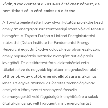
kívánja csökkenteni a 2010-es értékhez képest, de
nem titkolt cél a zéró emisszió elérése.
A Toyota bejelentette, hogy olyan kutatási projektbe kezd,
amely az energiaipar kulcsfontosságú szereplőjévé teheti a
hidrogént. A Toyota Európa a Holland Energiakutatási
Intézettel (Dutch Institute for Fundamental Energy
Research) együttműködve dolgozik egy olyan eszközön,
amely napsugárzás hatására hidrogént állít elő párás
levegőből. Ez a szilárdtest foto-elektrokémiai cella
tökéletesítve és nagyobb léptékben megvalósítva
akár
otthonok vagy autók energiaellátására
is alkalmas
lehet. Ez egyike azoknak az ígéretes technológiáknak,
amelyek a környezetet szennyező fosszilis
üzemanyagoktól való függőségünk enyhítésére a sokak
által alkalmasnak vélt hidrogént, mint energiaforrást