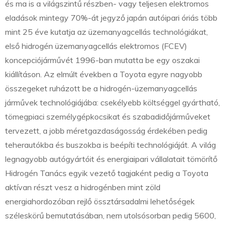
és ma is a világszintű részben- vagy teljesen elektromos
eladások mintegy 70%-át jegyző japán autóipari óriás több
mint 25 éve kutatja az üzemanyagcellás technológiákat,
első hidrogén üzemanyagcellás elektromos (FCEV)
koncepciójárművét 1996-ban mutatta be egy oszakai
kiállításon. Az elmúlt években a Toyota egyre nagyobb
összegeket ruházott be a hidrogén-üzemanyagcellás
járművek technológiájába: csekélyebb költséggel gyártható,
tömegpiaci személygépkocsikat és szabadidőjárműveket
tervezett, a jobb méretgazdaságosság érdekében pedig
teherautókba és buszokba is beépíti technológiáját. A világ
legnagyobb autógyártóit és energiaipari vállalatait tömörítő
Hidrogén Tanács egyik vezető tagjaként pedig a Toyota
aktívan részt vesz a hidrogénben mint zöld
energiahordozóban rejlő össztársadalmi lehetőségek
széleskörű bemutatásában, nem utolsósorban pedig 5600,