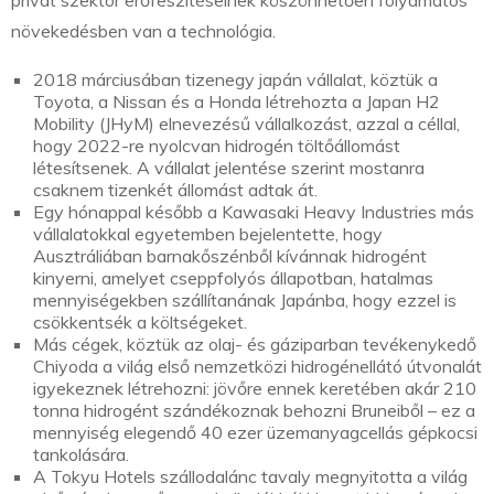
privát szektor erőfeszítéseinek köszönhetően folyamatos
növekedésben van a technológia.
2018 márciusában tizenegy japán vállalat, köztük a
Toyota, a Nissan és a Honda létrehozta a Japan H2
Mobility (JHyM) elnevezésű vállalkozást, azzal a céllal,
hogy 2022-re nyolcvan hidrogén töltőállomást
létesítsenek. A vállalat jelentése szerint mostanra
csaknem tizenkét állomást adtak át.
Egy hónappal később a Kawasaki Heavy Industries más
vállalatokkal egyetemben bejelentette, hogy
Ausztráliában barnakőszénből kívánnak hidrogént
kinyerni, amelyet cseppfolyós állapotban, hatalmas
mennyiségekben szállítanának Japánba, hogy ezzel is
csökkentsék a költségeket.
Más cégek, köztük az olaj- és gáziparban tevékenykedő
Chiyoda a világ első nemzetközi hidrogénellátó útvonalát
igyekeznek létrehozni: jövőre ennek keretében akár 210
tonna hidrogént szándékoznak behozni Bruneiből – ez a
mennyiség elegendő 40 ezer üzemanyagcellás gépkocsi
tankolására.
A Tokyu Hotels szállodalánc tavaly megnyitotta a világ