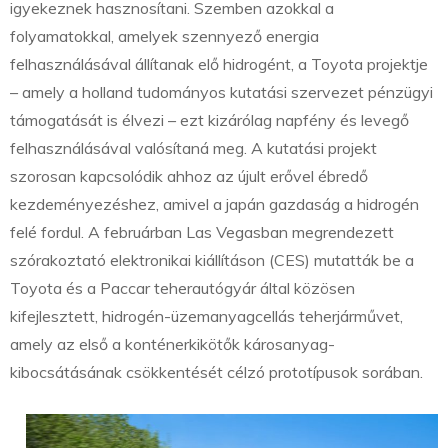
igyekeznek hasznosítani. Szemben azokkal a
folyamatokkal, amelyek szennyező energia
felhasználásával állítanak elő hidrogént, a Toyota projektje
– amely a holland tudományos kutatási szervezet pénzügyi
támogatását is élvezi – ezt kizárólag napfény és levegő
felhasználásával valósítaná meg. A kutatási projekt
szorosan kapcsolódik ahhoz az újult erővel ébredő
kezdeményezéshez, amivel a japán gazdaság a hidrogén
felé fordul. A februárban Las Vegasban megrendezett
szórakoztató elektronikai kiállításon (CES) mutatták be a
Toyota és a Paccar teherautógyár által közösen
kifejlesztett, hidrogén-üzemanyagcellás teherjárművet,
amely az első a konténerkikötők károsanyag-
kibocsátásának csökkentését célzó prototípusok sorában.