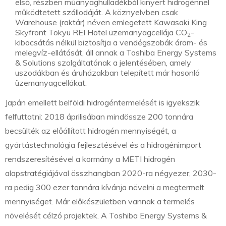
első, részben műanyaghulladékból kinyert hidrogénnel
működtetett szállodáját. A köznyelvben csak
Warehouse (raktár) néven emlegetett Kawasaki King
Skyfront Tokyu REI Hotel üzemanyagcellája CO
-
2
kibocsátás nélkül biztosítja a vendégszobák áram- és
melegvíz-ellátását, áll annak a Toshiba Energy Systems
& Solutions szolgáltatónak a jelentésében, amely
uszodákban és áruházakban telepített már hasonló
üzemanyagcellákat.
Japán emellett belföldi hidrogéntermelését is igyekszik
felfuttatni: 2018 áprilisában mindössze 200 tonnára
becsülték az előállított hidrogén mennyiségét, a
gyártástechnológia fejlesztésével és a hidrogénimport
rendszeresítésével a kormány a METI hidrogén
alapstratégiájával összhangban 2020-ra négyezer, 2030-
ra pedig 300 ezer tonnára kívánja növelni a megtermelt
mennyiséget. Már előkészületben vannak a termelés
növelését célzó projektek. A Toshiba Energy Systems &