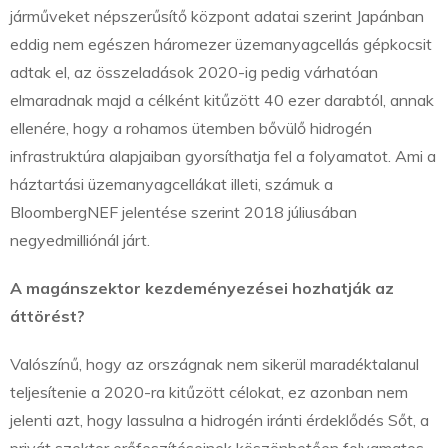
járműveket népszerűsítő központ adatai szerint Japánban
eddig nem egészen háromezer üzemanyagcellás gépkocsit
adtak el, az összeladások 2020-ig pedig várhatóan
elmaradnak majd a célként kitűzött 40 ezer darabtól, annak
ellenére, hogy a rohamos ütemben bővülő hidrogén
infrastruktúra alapjaiban gyorsíthatja fel a folyamatot. Ami a
háztartási üzemanyagcellákat illeti, számuk a
BloombergNEF jelentése szerint 2018 júliusában
negyedmilliónál járt.
A magánszektor kezdeményezései hozhatják az
áttörést?
Valószínű, hogy az országnak nem sikerül maradéktalanul
teljesítenie a 2020-ra kitűzött célokat, ez azonban nem
jelenti azt, hogy lassulna a hidrogén iránti érdeklődés Sőt, a