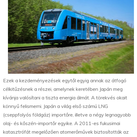
Ezek a kezdeményezések egytől egyig annak az átfogó
célkitűzésnek a részei, amelynek keretében Japán meg
kívánja valósítani a tiszta energia álmát. A törekvés okait
könnyű felismerni. Japán a világ első számú LNG
(cseppfolyós földgáz) importőre, illetve a négy legnagyobb
olaj- és kőszén-importőr egyike. A 2011-es fukusimai
katasztrófát megelőzően atomerőművek biztosították az