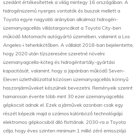
szedánt értékesítettek a világ mintegy 16 országában. A
hidrogénüzemű nyerges vontatók és buszok mellett a
Toyota egyre nagyobb arányban alkalmaz hidrogén-
üzemanyagcellás villástargoncákat a Toyota City-ben
működő Motomachi autógyártó üzemében, valamint a Los
Angeles-i teherkikötőben. A vállalat 2018-ban bejelentette,
hogy 2020 után tízszeresére szeretné növelni
üzemanyagcella-köteg és hidrogéntartály-gyártási
kapacitását, valamint, hogy a Japánban működő Seven-
Eleven üzlethálózattal közösen üzemanyagcellás könnyű
haszonjárműveket készülnek bevezetni. Reményeik szerint
hamarosan évente több mint 30 ezer üzemanyagcellás
gépkocsit adnak el. Ezek a járművek azonban csak egy
részét képezik majd a számos különböző technológiájú
elektromos gépkocsiból álló flottának. 2030-ra a Toyota
célja, hogy éves szinten minimum 1 millió zéró emissziójú