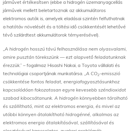
járművet értékesítsen (ebbe a hidrogén üzemanyagcellás
járművek mellett beletartoznak az akkumulátoros
elektromos autók is, amelyek eladásai szintén felfuthatnak
a hatótáv növelését és a töltési idő csökkentését lehetővé
tévő szilárdtest akkumulátorok térnyerésével).
„A hidrogén hosszú távú felhasználása nem olyasvalami,
amire pusztán törekszünk — ezt alapvető feladatunknak
érezzük
.” – fogalmaz Hisashi Nakai, a Toyota vállalati és
technológiai csoportjának munkatársa.
„A CO
-emisszió
2
csökkentése fontos feladat, energiafogyasztásunkhoz
kapcsolódóan fokozatosan egyre kevesebb széndioxidot
szabad kibocsátanunk. A hidrogén könnyebben tárolható
és szállítható, mint az elektromos energia, és mivel az
utóbbi könnyen átalakítható hidrogénné, alkalmas az
elektromos energia átalakításával, szállításával és
elosztásával kapcsolatos, gyakori problémák