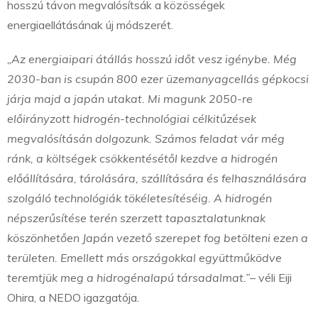
hosszú távon megvalósítsák a közösségek
energiaellátásának új módszerét.
„Az energiaipari átállás hosszú időt vesz igénybe. Még
2030-ban is csupán 800 ezer üzemanyagcellás gépkocsi
járja majd a japán utakat. Mi magunk 2050-re
előirányzott hidrogén-technológiai célkitűzések
megvalósításán dolgozunk. Számos feladat vár még
ránk, a költségek csökkentésétől kezdve a hidrogén
előállítására, tárolására, szállítására és felhasználására
szolgáló technológiák tökéletesítéséig. A hidrogén
népszerűsítése terén szerzett tapasztalatunknak
köszönhetően Japán vezető szerepet fog betölteni ezen a
területen. Emellett más országokkal együttműködve
teremtjük meg a hidrogénalapú társadalmat.”
– véli Eiji
Ohira, a NEDO igazgatója
.