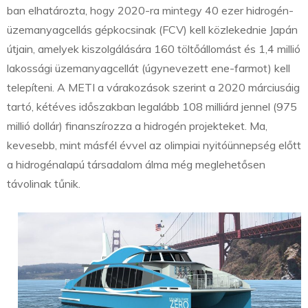
ban elhatározta, hogy 2020-ra mintegy 40 ezer hidrogén-
üzemanyagcellás gépkocsinak (FCV) kell közlekednie Japán
útjain, amelyek kiszolgálására 160 töltőállomást és 1,4 millió
lakossági üzemanyagcellát (úgynevezett ene-farmot) kell
telepíteni. A METI a várakozások szerint a 2020 márciusáig
tartó, kétéves időszakban legalább 108 milliárd jennel (975
millió dollár) finanszírozza a hidrogén projekteket. Ma,
kevesebb, mint másfél évvel az olimpiai nyitóünnepség előtt
a hidrogénalapú társadalom álma még meglehetősen
távolinak tűnik.