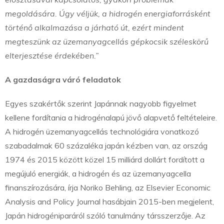
megoldására. Úgy véljük, a hidrogén energiaforrásként
történő alkalmazása a járható út, ezért mindent
megteszünk az üzemanyagcellás gépkocsik széleskörű
elterjesztése érdekében.”
A gazdaságra váró feladatok
Egyes szakértők szerint Japánnak nagyobb figyelmet
kellene fordítania a hidrogénalapú jövő alapvető feltételeire.
A hidrogén üzemanyagcellás technológiára vonatkozó
szabadalmak 60 százaléka japán kézben van, az ország
1974 és 2015 között közel 15 milliárd dollárt fordított a
megújuló energiák, a hidrogén és az üzemanyagcella
finanszírozására, írja Noriko Behling, az Elsevier Economic
Analysis and Policy Journal hasábjain 2015-ben megjelent,
Japán hidrogéniparáról szóló tanulmány társszerzője. Az