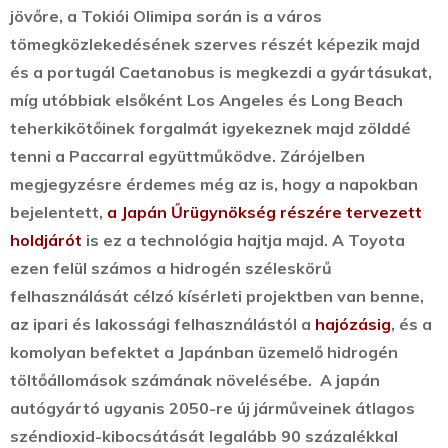
jövőre, a Tokiói Olimipa során is a város
tömegközlekedésének szerves részét képezik majd
és a portugál Caetanobus is megkezdi a gyártásukat,
míg utóbbiak elsőként Los Angeles és Long Beach
teherkikötőinek forgalmát igyekeznek majd zölddé
tenni a Paccarral együttműködve. Zárójelben
megjegyzésre érdemes még az is, hogy a napokban
bejelentett,
a Japán Űrügynökség részére tervezett
holdjárót
is ez a technológia hajtja majd. A Toyota
ezen felül számos a hidrogén széleskörű
felhasználását célzó kísérleti projektben van benne,
az ipari és lakossági felhasználástól a
hajózásig
, és a
komolyan befektet a Japánban üzemelő hidrogén
töltőállomások számának növelésébe. A japán
autógyártó ugyanis 2050-re új járműveinek átlagos
széndioxid-kibocsátását legalább 90 százalékkal