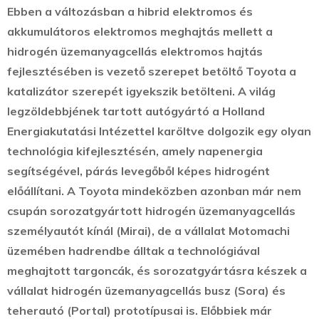
Ebben a változásban a hibrid elektromos és
akkumulátoros elektromos meghajtás mellett a
hidrogén üzemanyagcellás elektromos hajtás
fejlesztésében is vezető szerepet betöltő Toyota a
katalizátor szerepét igyekszik betölteni. A világ
legzöldebbjének tartott autógyártó a Holland
Energiakutatási Intézettel karöltve dolgozik egy olyan
technológia kifejlesztésén, amely napenergia
segítségével, párás levegőből képes hidrogént
előállítani. A Toyota mindeközben azonban már nem
csupán sorozatgyártott hidrogén üzemanyagcellás
személyautót kínál (Mirai), de a vállalat Motomachi
üzemében hadrendbe álltak a technológiával
meghajtott targoncák, és sorozatgyártásra készek a
vállalat hidrogén üzemanyagcellás busz (Sora) és
teherautó (Portal) prototípusai is. Előbbiek már