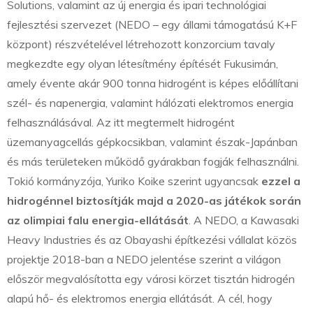
Solutions, valamint az új energia és ipari technológiai
fejlesztési szervezet (NEDO – egy állami támogatású K+F
központ) részvételével létrehozott konzorcium tavaly
megkezdte egy olyan létesítmény építését Fukusimán,
amely évente akár 900 tonna hidrogént is képes előállítani
szél- és napenergia, valamint hálózati elektromos energia
felhasználásával. Az itt megtermelt hidrogént
üzemanyagcellás gépkocsikban, valamint észak-Japánban
és más területeken működő gyárakban fogják felhasználni.
Tokió kormányzója, Yuriko Koike szerint ugyancsak
ezzel a
hidrogénnel biztosítják majd a 2020-as játékok során
az olimpiai falu energia-ellátását
. A NEDO, a Kawasaki
Heavy Industries és az Obayashi építkezési vállalat közös
projektje 2018-ban a NEDO jelentése szerint a világon
először megvalósította egy városi körzet tisztán hidrogén
alapú hő- és elektromos energia ellátását. A cél, hogy