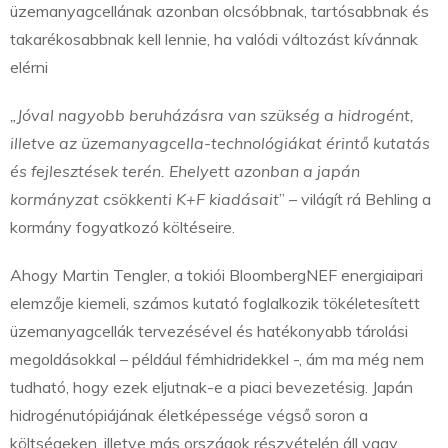
üzemanyagcellának azonban olcsóbbnak, tartósabbnak és
takarékosabbnak kell lennie, ha valódi változást kívánnak
elérni
„Jóval nagyobb beruházásra van szükség a hidrogént,
illetve az üzemanyagcella-technológiákat érintő kutatás
és fejlesztések terén. Ehelyett azonban a japán
kormányzat csökkenti K+F kiadásait
” – világít rá Behling a
kormány fogyatkozó költéseire.
Ahogy Martin Tengler, a tokiói BloombergNEF energiaipari
elemzője kiemeli, számos kutató foglalkozik tökéletesített
üzemanyagcellák tervezésével és hatékonyabb tárolási
megoldásokkal – például fémhidridekkel -, ám ma még nem
tudható, hogy ezek eljutnak-e a piaci bevezetésig. Japán
hidrogénutópiájának életképessége végső soron a
költségeken, illetve más országok részvételén áll vagy