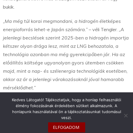
bukik.
„Ma még túl korai megmondani, a hidrogén életképes
energiaforrás lehet-e Japán számára.”
– véli Tengler.
„A
jelenlegi becslések szerint 2025-ben a hidrogén importja
kétszer olyan drága lesz, mint az LNG behozatala, a
technológia azonban ma még gyerekcipőben jár. Ha az
előállítás költsége ugyanolyan gyors ütemben csökken
majd, mint a nap- és szélenergia technológiák esetében,
akkor az ár a jelenlegi várakozásoknál jóval hamarabb
mérséklődhet.”
Kedves Látogató! Tájékoztatjuk, hogy a honlap felhasználói
élmény fokozásának érdekében sütiket alkalmazunk. A
honlapunk használatával ön a tájékoztatásunkat tudomásul
veszi.
info@toyotaclub.hu
ELFOGADOM
Copyright © 2026
Toyota Klub Magyarország