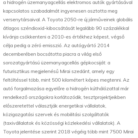
a hidrogén üzemanyagcellás elektromos autók gyártásával
kapcsolatos szabadalmát ingyenesen osztotta meg
versenytársaival. A Toyota 2050-re új járműveinek globális
átlagos széndioxid-kibocsátását legalább 90 százalékkal
kívánja csökkenteni a 2010-es értékhez képest, végső
célja pedig a zéró emisszió. Az autógyártó 2014
decemberében bocsátotta piacra a világ első
sorozatgyártású üzemanyagcellás gépkocsiját: a
futurisztikus megjelenésű Mirai szedánt, amely egy
feltöltéssel több, mint 500 kilométert képes megtenni. Az
autó forgalmazása egyelőre a hidrogén kúthálózattal már
rendelkező országokra korlátozódik, tesztprojektjeikben
előszeretettel választják energetikai vállalatok,
közigazgatási szervek és mobilitási szolgáltatók
(taxivállalatok és közösségi közlekedési vállalatok). A
Toyota jelentése szerint 2018 végéig több mint 7500 Mirai