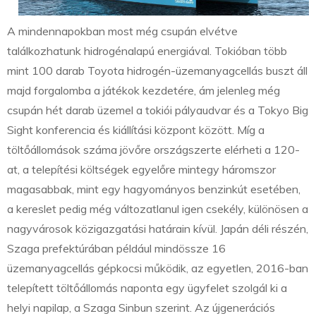
A mindennapokban most még csupán elvétve
találkozhatunk hidrogénalapú energiával. Tokióban több
mint 100 darab Toyota hidrogén-üzemanyagcellás buszt áll
majd forgalomba a játékok kezdetére, ám jelenleg még
csupán hét darab üzemel a tokiói pályaudvar és a Tokyo Big
Sight konferencia és kiállítási központ között. Míg a
töltőállomások száma jövőre országszerte elérheti a 120-
at, a telepítési költségek egyelőre mintegy háromszor
magasabbak, mint egy hagyományos benzinkút esetében,
a kereslet pedig még változatlanul igen csekély, különösen a
nagyvárosok közigazgatási határain kívül. Japán déli részén,
Szaga prefektúrában például mindössze 16
üzemanyagcellás gépkocsi működik, az egyetlen, 2016-ban
telepített töltőállomás naponta egy ügyfelet szolgál ki a
helyi napilap, a Szaga Sinbun szerint. Az újgenerációs