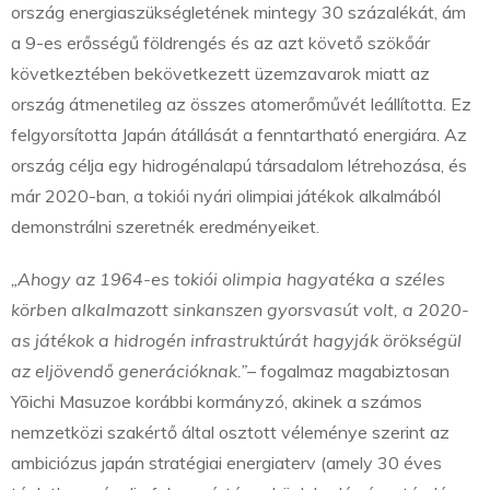
ország energiaszükségletének mintegy 30 százalékát, ám
a 9-es erősségű földrengés és az azt követő szökőár
következtében bekövetkezett üzemzavarok miatt az
ország átmenetileg az összes atomerőművét leállította. Ez
felgyorsította Japán átállását a fenntartható energiára. Az
ország célja egy hidrogénalapú társadalom létrehozása, és
már 2020-ban, a tokiói nyári olimpiai játékok alkalmából
demonstrálni szeretnék eredményeiket.
„Ahogy az 1964-es tokiói olimpia hagyatéka a széles
körben alkalmazott sinkanszen gyorsvasút volt, a 2020-
as játékok a hidrogén infrastruktúrát hagyják örökségül
az eljövendő generációknak.”
– fogalmaz magabiztosan
Yōichi Masuzoe korábbi kormányzó, akinek a számos
nemzetközi szakértő által osztott véleménye szerint az
ambiciózus japán stratégiai energiaterv (amely 30 éves