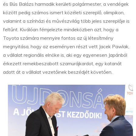
és Bús Balázs harmadik kerületi polgármester, a vendégek
között pedig számos ismert közéleti szereplő, olimpikon,
valamint a színházi és művészvilág több jeles szereplője is
feltűnt. Kiválóan fémjelezte mindeközben azt, hogy a
Toyota számára mennyire fontos az új létesítmény
megnyitása, hogy az eseményen részt vett Jacek Pawlak,
a vállalat regionális elnöke is, aki egy egyenesen Japánból
érkezett remekbeszabott szamurájkardot, egy katanát
adott át a vállalat vezetőinek beszédjét követően.