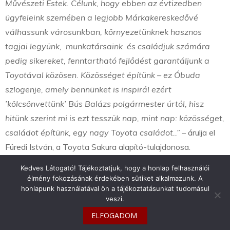
Művészeti Estek. Célunk, hogy ebben az évtizedben
ügyfeleink szemében a legjobb Márkakereskedővé
válhassunk városunkban, környezetünknek hasznos
tagjai legyünk, munkatársaink és családjuk számára
pedig sikereket, fenntartható fejlődést garantáljunk a
Toyotával közösen. Közösséget építünk – ez Óbuda
szlogenje, amely bennünket is inspirál ezért
’kölcsönvettünk’ Bús Balázs polgármester úrtól, hisz
hitünk szerint mi is ezt tesszük nap, mint nap: közösséget,
családot építünk, egy nagy Toyota családot..”
– árulja el
Füredi István, a Toyota Sakura alapító-tulajdonosa.
Kedves Látogató! Tájékoztatjuk, hogy a honlap felhasználói
élmény fokozásának érdekében sütiket alkalmazunk. A
honlapunk használatával ön a tájékoztatásunkat tudomásul
veszi.
info@toyotaclub.hu
ELFOGADOM
Copyright © 2026
Toyota Klub Magyarország