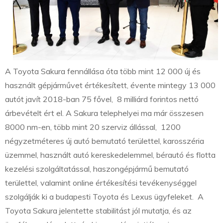
A Toyota Sakura fennállása óta több mint 12 000 új és
használt gépjárművet értékesített, évente mintegy 13 000
autót javít 2018-ban 75 fővel, 8 milliárd forintos nettó
árbevételt ért el. A Sakura telephelyei ma már összesen
8000 nm-en, több mint 20 szerviz állással, 1200
négyzetméteres új autó bemutató területtel, karosszéria
üzemmel, használt autó kereskedelemmel, bérautó és flotta
kezelési szolgáltatással, haszongépjármű bemutató
területtel, valamint online értékesítési tevékenységgel
szolgálják ki a budapesti Toyota és Lexus ügyfeleket. A
Toyota Sakura jelentette stabilitást jól mutatja, és az