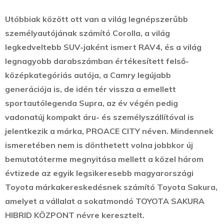
Utóbbiak között ott van a világ legnépszerűbb
személyautójának számító Corolla, a világ
legkedveltebb SUV-jaként ismert RAV4, és a világ
legnagyobb darabszámban értékesített felső-
középkategóriás autója, a Camry legújabb
generációja is, de idén tér vissza a emellett
sportautólegenda Supra, az év végén pedig
vadonatúj kompakt áru- és személyszállítóval is
jelentkezik a márka, PROACE CITY néven. Mindennek
ismeretében nem is dönthetett volna jobbkor új
bemutatóterme megnyitása mellett a közel három
évtizede az egyik legsikeresebb magyarországi
Toyota márkakereskedésnek számító Toyota Sakura,
amelyet a vállalat a sokatmondó TOYOTA SAKURA
HIBRID KÖZPONT névre keresztelt.