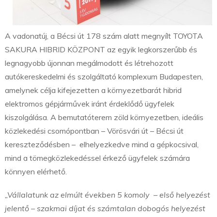
A vadonatúj, a Bécsi út 178 szám alatt megnyílt TOYOTA
SAKURA HIBRID KÖZPONT az egyik legkorszerűbb és
legnagyobb újonnan megálmodott és létrehozott
autókereskedelmi és szolgáltató komplexum Budapesten,
amelynek célja kifejezetten a környezetbarát hibrid
elektromos gépjárművek iránt érdeklődő ügyfelek
kiszolgálása. A bemutatóterem zöld környezetben, ideális
közlekedési csomópontban – Vörösvári út – Bécsi út
kereszteződésben – elhelyezkedve mind a gépkocsival,
mind a tömegközlekedéssel érkező ügyfelek számára
könnyen elérhető.
„Vállalatunk az elmúlt években 5 komoly – első helyezést
jelentő – szakmai díjat és számtalan dobogós helyezést