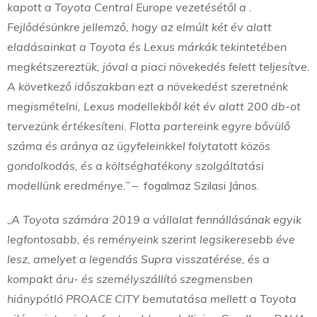
kapott a Toyota Central Europe vezetésétől a .
Fejlődésünkre jellemző, hogy az elmúlt két év alatt
eladásainkat a Toyota és Lexus márkák tekintetében
megkétszereztük, jóval a piaci növekedés felett teljesítve.
A következő időszakban ezt a növekedést szeretnénk
megismételni, Lexus modellekből két év alatt 200 db-ot
tervezünk értékesíteni. Flotta partereink egyre bővülő
száma és aránya az ügyfeleinkkel folytatott közös
gondolkodás, és a költséghatékony szolgáltatási
modellünk eredménye.”
– fogalmaz Szilasi János.
„A Toyota számára 2019 a vállalat fennállásának egyik
legfontosabb, és reményeink szerint legsikeresebb éve
lesz, amelyet a legendás Supra visszatérése, és a
kompakt áru- és személyszállító szegmensben
hiánypótló PROACE CITY bemutatása mellett a Toyota