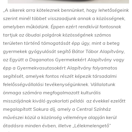
„A sikerek arra köteleznek bennünket, hogy lehetőségeink
szerint minél többet visszaadjunk annak a közösségnek,
amelyben működünk. Éppen ezért rendkívül fontosnak
tartjuk az óbudai polgárok közösségének számos
területen történő támogatását épp úgy, mint a beteg
gyermekek gyógyulását segítő Bátor Tábor Alapítvány,
az Együtt a Daganatos Gyermekekért Alapítvány vagy
épp a Gyermekvasutasokért Alapítvány folyamatos
segítését, amelyek fontos részét képezik társadalmi
felelősségvállalási tevékenységünknek. Vállalatunk
önmaga számára megfogalmazott kulturális
missziójának kiváló gyakorlati példái az évekkel ezelőtt
megalapított Sakura díj, amely a Central Színház
művészei közül a közönség véleménye alapján kerül
átadásra minden évben, illetve „Lélekmelengető”