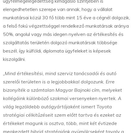
ügyfélmegelégedettség kimagasló szintjében is
elengedhetetlen szerepe van annak, hogy a vállalat
munkatársai közül 30 fő több mint 15 éve a cégnél dolgozik,
a felső fokú végzettséggel rendelkező munkatársak aránya
50%, angolul vagy más idegen nyelven az értékesítés és
szolgáltatás területén dolgozó munkatársak többsége
beszél, így külföldi, diplomata ügyfeleket is képesek
kiszolgálni.
„Mind értékesítési, mind szerviz tanácsadói és autó
szerelői területen is a legjobbakkal dolgozunk. Erre
bizonyíték a számtalan Magyar Bajnoki cím, melyeket
kollégáink különböző szakmai versenyeken nyertek. A
világ legzöldebb autógyártójaként ismert Toyota
stratégiai célkitűzéseit szem előtt tartva és ezeket az
értékeket magunk is osztva, több, mint két évtizede
megkezdett hibrid stratégiánk gyümölcseként tavaly a