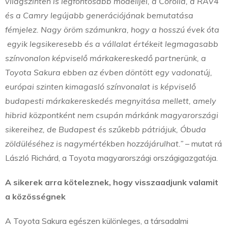
világszinten is legfontosabb modelljei, a Corolla, a RAV4
és a Camry legújabb generációjának bemutatása
fémjelez. Nagy öröm számunkra, hogy a hosszú évek óta
egyik legsikeresebb és a vállalat értékeit legmagasabb
színvonalon képviselő márkakereskedő partnerünk, a
Toyota Sakura ebben az évben döntött egy vadonatúj,
európai szinten kimagasló színvonalat is képviselő
budapesti márkakereskedés megnyitása mellett, amely
hibrid központként nem csupán márkánk magyarországi
sikereihez, de Budapest és szűkebb pátriájuk, Óbuda
zöldüléséhez is nagymértékben hozzájárulhat.”
– mutat rá
László Richárd, a Toyota magyarországi országigazgatója.
A sikerek arra köteleznek, hogy visszaadjunk valamit
a közösségnek
A Toyota Sakura egészen különleges, a társadalmi