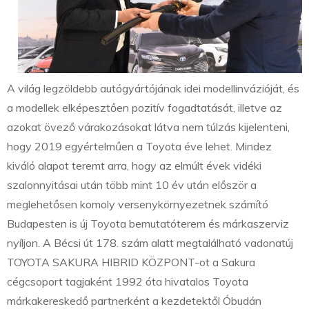
A világ legzöldebb autógyártójának idei modellinvázióját, és
a modellek elképesztően pozitív fogadtatását, illetve az
azokat övező várakozásokat látva nem túlzás kijelenteni,
hogy 2019 egyértelműen a Toyota éve lehet. Mindez
kiváló alapot teremt arra, hogy az elmúlt évek vidéki
szalonnyitásai után több mint 10 év után először a
meglehetősen komoly versenykörnyezetnek számító
Budapesten is új Toyota bemutatóterem és márkaszerviz
nyíljon. A Bécsi út 178. szám alatt megtalálható vadonatúj
TOYOTA SAKURA HIBRID KÖZPONT-ot a Sakura
cégcsoport tagjaként 1992 óta hivatalos Toyota
márkakereskedő partnerként a kezdetektől Óbudán