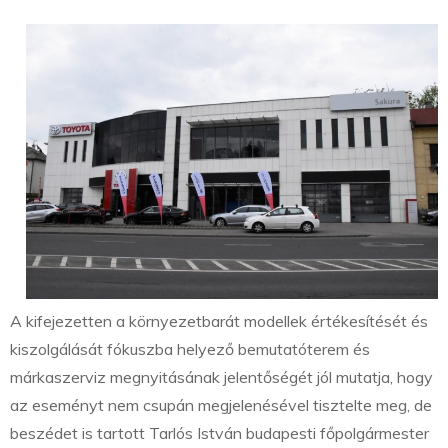
A kifejezetten a környezetbarát modellek értékesítését és
kiszolgálását fókuszba helyező bemutatóterem és
márkaszerviz megnyitásának jelentőségét jól mutatja, hogy
az eseményt nem csupán megjelenésével tisztelte meg, de
beszédet is tartott Tarlós István budapesti főpolgármester