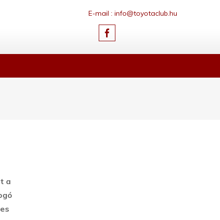
E-mail : info@toyotaclub.hu
t a
ogó
-es