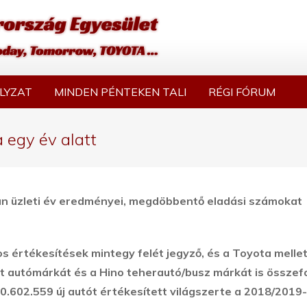
LYZAT
MINDEN PÉNTEKEN TALI
RÉGI FÓRUM
a egy év alatt
pán üzleti év eredményei, megdöbbentő eladási számokat
s értékesítések mintegy felét jegyző, és a Toyota mellet
t autómárkát és a Hino teherautó/busz márkát is összef
.602.559 új autót értékesített világszerte a 2018/2019