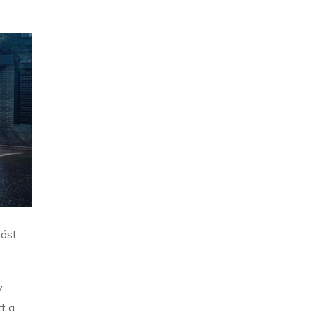
mást
y
t a