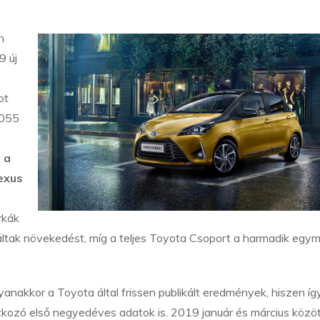
n
9 új
ot
.055
 a
exus
rkák
áltak növekedést, míg a teljes Toyota Csoport a harmadik egy
anakkor a Toyota által frissen publikált eredmények, hiszen íg
tkozó első negyedéves adatok is. 2019 január és március közöt