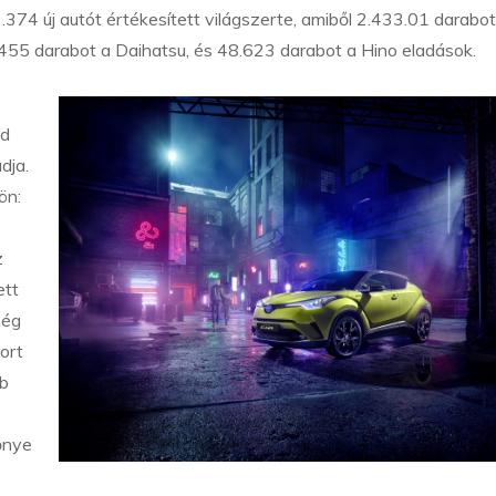
74 új autót értékesített világszerte, amiből 2.433.01 darabot
.455 darabot a Daihatsu, és 48.623 darabot a Hino eladások.
id
dja.
ön:
z
ett
még
ort
bb
őnye