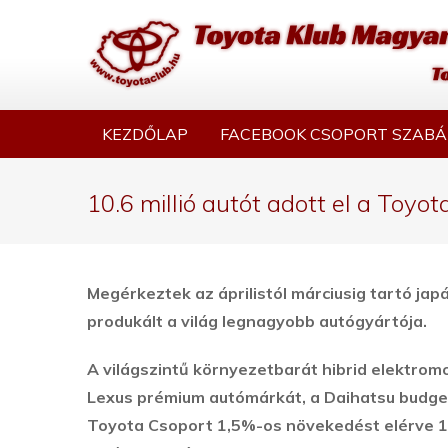
KEZDŐLAP
FACEBOOK CSOPORT SZABÁ
10.6 millió autót adott el a Toyot
Megérkeztek az áprilistól márciusig tartó ja
produkált a világ legnagyobb autógyártója.
A világszintű környezetbarát hibrid elektromo
Lexus prémium autómárkát, a Daihatsu budge
Toyota Csoport 1,5%-os növekedést elérve 10