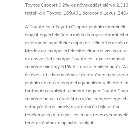
Toyota Csoport 0,2%-os növekedést elérve 2.313.3
tettek ki a Toyota, 169.431 darabot a Lexus, 240
A Toyota és a Toyota Csoport globális sikereinek
alapját egyértelműen a márka környezetbarát hibr
elektromos modelljeire alapozott zöld offenzívája a
Mindez az európai értékesítésekben is visszakösz
az összesített európai Toyota és Lexus eladások
immáron mintegy 51%-át teszi ki a hibrid autók. A
értékesített darabszámok tekintetében megszerz
globális vezető szerepnél ugyanakkor vélhetően 
fontosabb a vállalat számára, hogy a Toyota Csop
immáron hosszú évek óta a világ legnyereségese
autógyártója is, amely a kutatási és fejlesztési
tevékenység motorjául, és ennek révén versenyel
fenntartásának alapjául is szolgál.