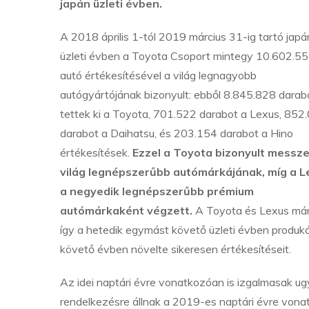
japán üzleti évben.
A 2018 április 1-tól 2019 március 31-ig tartó japá
üzleti évben a Toyota Csoport mintegy 10.602.55
autó értékesítésével a világ legnagyobb
autógyártójának bizonyult: ebből 8.845.828 darab
tettek ki a Toyota, 701.522 darabot a Lexus, 852
darabot a Daihatsu, és 203.154 darabot a Hino
értékesítések.
Ezzel a Toyota bizonyult messze
világ legnépszerűbb autómárkájának, míg a L
a negyedik legnépszerűbb prémium
autómárkaként végzett.
A Toyota és Lexus má
így a hetedik egymást követő üzleti évben produk
követő évben növelte sikeresen értékesítéseit.
Az idei naptári évre vonatkozóan is izgalmasak ugy
rendelkezésre állnak a 2019-es naptári évre vona