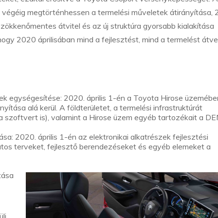
 végéig megtörténhessen a termelési műveletek átirányítása,
 a zökkenőmentes átvitel és az új struktúra gyorsabb kialakítása
ogy 2020 áprilisában mind a fejlesztést, mind a termelést átve
nek egységesítése: 2020. április 1-én a Toyota Hirose üzemébe
ítása alá kerül. A földterületet, a termelési infrastruktúrát
a szoftvert is), valamint a Hirose üzem egyéb tartozékait a 
sa: 2020. április 1-én az elektronikai alkatrészek fejlesztési
tos terveket, fejlesztő berendezéseket és egyéb elemeket a
tása
li