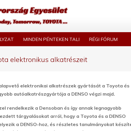
LYZAT
MINDEN PÉNTEKEN TALI
RÉGI FÓRUM
ta elektronikus alkatrészeit
lapvető elektronikai alkatrészek gyártását a Toyota és
gyobb autóalkatrészgyártója a DENSO végzi majd.
el rendelkezik a Densoban és így annak legnagyobb
kezdett tárgyalásokat arról, hogy a Toyota és a DENSO
helyezik a DENSO-hoz, és részletes tanulmányokat készít