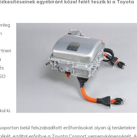
ékesítéseinek egyébiránt közel felét teszik ki a Toyota
enleg
n
tneri
a
és
NSO
ul ki.
orton belül felszabadított erőforrásokat olyan új területekre 
 értékét, ezáltal erősítve a Toyota Csoport versenyképességét. A