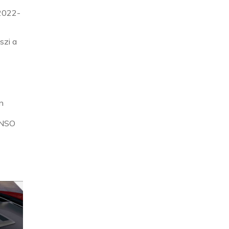
 2022-
szi a
n
DENSO