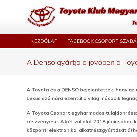
KEZDŐLAP
FACEBOOK CSOPORT SZABÁ
A Denso gyártja a jövőben a Toyo
A Toyota és a DENSO bejelentették, hogy az a
Lexus számára ezentúl a világ második legna
A Toyota Csoport egyharmados tulajdonréssz
részvényese. A két vállalat 2018 júniusában 
központi elektronikai alkatrészgyártását át