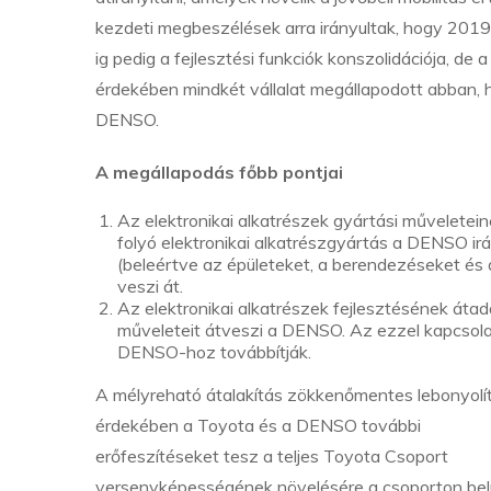
kezdeti megbeszélések arra irányultak, hogy 2019
ig pedig a fejlesztési funkciók konszolidációja, de
érdekében mindkét vállalat megállapodott abban, h
DENSO.
A megállapodás főbb pontjai
Az elektronikai alkatrészek gyártási műveletei
folyó elektronikai alkatrészgyártás a DENSO irány
(beleértve az épületeket, a berendezéseket és 
veszi át.
Az elektronikai alkatrészek fejlesztésének átadá
műveleteit átveszi a DENSO. Az ezzel kapcsola
DENSO-hoz továbbítják.
A mélyreható átalakítás zökkenőmentes lebonyolí
érdekében a Toyota és a DENSO további
erőfeszítéseket tesz a teljes Toyota Csoport
versenyképességének növelésére a csoporton belü