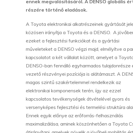
ennek megvalósításáról. A DENSO globális ért
részére történő eladások.
A Toyota elektronikai alkatrészeinek gyártását jel
közösen irányítja a Toyota és a DENSO. A jövőbe
ezeket a fejlesztési funkciókat és a gyártási
műveleteket a DENSO végzi majd, elmélyítve a par
kapcsolatot a két vállalat között, amelyet a Toyot
DENSO-ban fennálló egyharmados tulajdonrésze 
vezető részvényei pozíciója is alátámaszt. A DE
magas szintű szakértelemmel rendelkezik az
elektronikai komponensek terén, így az ezzel
kapcsolatos tevékenységek átvételével gyors és
versenyképes fejlesztési és termelési struktúra alak
Ennek egyik előnye az erőforrás-felhasználás
maximalizálása, aminek köszönhetően a Toyota Csop
átirányítani, amelyek növelik a jövőbeli mobilitás