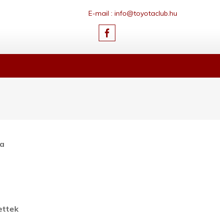
E-mail : info@toyotaclub.hu
 a
ettek