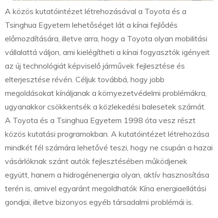
A közös kutatóintézet létrehozásával a Toyota és a
Tsinghua Egyetem lehetőséget lát a kínai fejlődés
előmozdítására, illetve arra, hogy a Toyota olyan mobilitási
vállalattá váljon, ami kielégítheti a kínai fogyasztók igényeit
az új technológiát képviselő járművek fejlesztése és
elterjesztése révén. Céljuk továbbá, hogy jobb
megoldásokat kínáljanak a környezetvédelmi problémákra,
ugyanakkor csökkentsék a közlekedési balesetek számát.
A Toyota és a Tsinghua Egyetem 1998 óta vesz részt
közös kutatási programokban. A kutatóintézet létrehozása
mindkét fél számára lehetővé teszi, hogy ne csupán a hazai
vásárlóknak szánt autók fejlesztésében működjenek
együtt, hanem a hidrogénenergia olyan, aktív hasznosítása
terén is, amivel egyaránt megoldhatók Kína energiaellátási
gondjai, illetve bizonyos egyéb társadalmi problémái is.