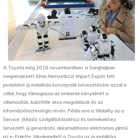
A Toyota még 2018 novemberében, a Sanghajban
megrendezett Kínai Nemzetközi Import Expón tett
javaslatot új mobilitási koncepciók bevezetésére azzal a
céllal, hogy támogassa az emberek kényelmét a
villamosítás, különféle okos megoldások és az
információtechnológia révén. Példa erre a ’Mobility as a
Service’ (MaaS) szolgáltatásokhoz és termékekhez
tervezett, új generációs, akkumulátoros elektromos jármű:
az e-Palette. Mindemellett a Toyota az új mobilitási