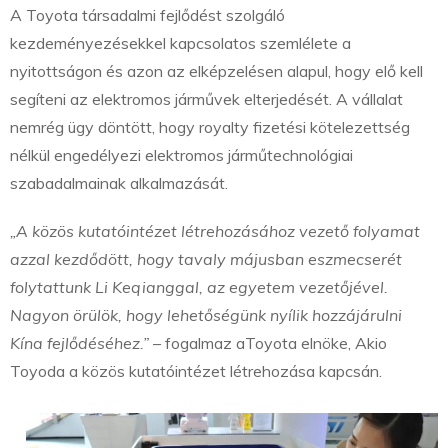
A Toyota társadalmi fejlődést szolgáló
kezdeményezésekkel kapcsolatos szemlélete a
nyitottságon és azon az elképzelésen alapul, hogy elő kell
segíteni az elektromos járművek elterjedését. A vállalat
nemrég ügy döntött, hogy royalty fizetési kötelezettség
nélkül engedélyezi elektromos járműtechnológiai
szabadalmainak alkalmazását.
„A közös kutatóintézet létrehozásához vezető folyamat
azzal kezdődött, hogy tavaly májusban eszmecserét
folytattunk Li Keqianggal, az egyetem vezetőjével.
Nagyon örülök, hogy lehetőségünk nyílik hozzájárulni
Kína fejlődéséhez.”
– fogalmaz aToyota elnöke, Akio
Toyoda a közös kutatóintézet létrehozása kapcsán.